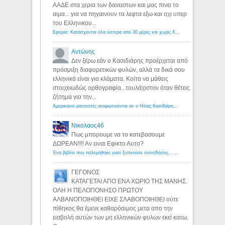
ΑΑΔΕ στα χερια των δανειστων και μας πινει το
αιμα... για να πηγαινουν τα λεφτα εξω και οχι υπερ
του Ελληνικου...
Εφορία: Κατάσχονται όλα ύστερα από 30 μέρες και χωρίς δικαστικές αποφάσεις - Λόγιος Ερμής
Αντώνης
Δεν ξέρω εάν ο Κασιδιάρης προέρχεται από
πρόσμιξη διαφορετικών φυλών, αλλά τα δικά σου
ελληνικά είναι για κλάματα. Κοίτα να μάθεις
στοιχειωδώς ορθογραφία...τουλάχιστον όταν θέτεις
ζήτημα για την...
Αμερικανοί ρατσιστές αναρωτιούνται αν ο Ηλίας Κασιδιάρης ανήκει στη λευκή φυλή... - Λόγιος Ερμής
Νικολαος46
Πως μπορουμε να το κατεβασουμε
ΔΩΡΕΑΝ!!!! Αν ειναι Εφικτο Αυτο?
Ένα βιβλίο που πολεμήθηκε γιατί ξυπνούσε συνειδήσεις... - Λόγιος Ερμής | Η γνώση ξεκινάει με την αναζήτηση...
ΓΕΓΟΝΟΣ
ΚΑΤΑΓΕΤΑΙ ΑΠΟ ΕΝΑ ΧΩΡΙΟ ΤΗΣ ΜΑΝΗΣ.
ΟΛΗ Η ΠΕΛΟΠΟΝΗΣΟ ΠΡΩΤΟΥ
ΑΛΒΑΝΟΠΟΙΗΘΕΙ ΕΙΧΕ ΣΛΑΒΟΠΟΙΗΘΕΙ ούτε
πίθηκος θα έμενε καθαρόαιμος μετα απο την
εισβολή αυτών των μη ελληνικών φυλων εκεί κατω.