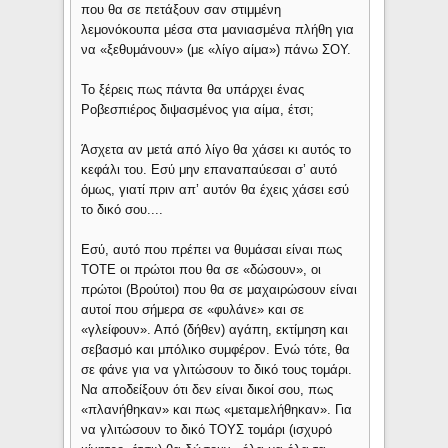
που θα σε πετάξουν σαν στιμμένη
λεμονόκουπα μέσα στα μανιασμένα πλήθη για
να «ξεθυμάνουν» (με «λίγο αίμα») πάνω ΣΟΥ.
Το ξέρεις πως πάντα θα υπάρχει ένας
Ροβεσπιέρος διψασμένος για αίμα, έτσι;
Άσχετα αν μετά από λίγο θα χάσει κι αυτός το
κεφάλι του. Εσύ μην επαναπαύεσαι σ’ αυτό
όμως, γιατί πριν απ’ αυτόν θα έχεις χάσει εσύ
το δικό σου....
Εσύ, αυτό που πρέπει να θυμάσαι είναι πως
ΤΟΤΕ οι πρώτοι που θα σε «δώσουν», οι
πρώτοι (Βρούτοι) που θα σε μαχαιρώσουν είναι
αυτοί που σήμερα σε «φυλάνε» και σε
«γλείφουν». Από (δήθεν) αγάπη, εκτίμηση και
σεβασμό και μπόλικο συμφέρον. Ενώ τότε, θα
σε φάνε για να γλιτώσουν το δικό τους τομάρι.
Να αποδείξουν ότι δεν είναι δικοί σου, πως
«πλανήθηκαν» και πως «μεταμελήθηκαν». Για
να γλιτώσουν το δικό ΤΟΥΣ τομάρι (ισχυρό