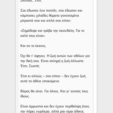
Σκότους...έτσι;
Σου έδωσαν ένα πιστόλι, σου έδωσαν και
κάμποσες χιλιάδες θύματα γονατισμένα
μπροστά σου και απλά σου είπαν:
«Σημάδεψε και τράβα την σκανδάλη. Για το
καλό τους είναι».
Και συ το έκανες.
Όχι θα τ’ άφηνες. Η ζωή αυτών των αθλίων για
την δική σου. Είναι σκληρή η ζωή άλλωστε.
Έτσι; Σωστά;
Έτσι κι αλλιώς – σου είπαν – δεν έχουν ζωή
αυτά τα άθλια υποκείμενα.
Βάρος θα είναι. Για όλους. Και γι’ αυτούς τους
ίδιους.
Είναι άρρωστοι και δεν έχουν περίθαλψη (τους
την πήρες νωρίτερα, αλλά μην είμαι άδικος