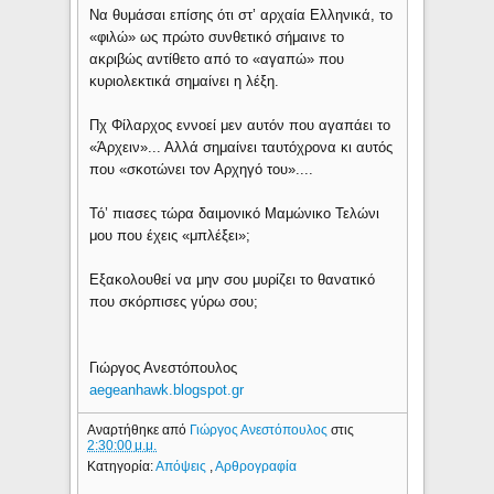
Να θυμάσαι επίσης ότι στ’ αρχαία Ελληνικά, το
«φιλώ» ως πρώτο συνθετικό σήμαινε το
ακριβώς αντίθετο από το «αγαπώ» που
κυριολεκτικά σημαίνει η λέξη.
Πχ Φίλαρχος εννοεί μεν αυτόν που αγαπάει το
«Άρχειν»... Αλλά σημαίνει ταυτόχρονα κι αυτός
που «σκοτώνει τον Αρχηγό του»....
Τό’ πιασες τώρα δαιμονικό Μαμώνικο Τελώνι
μου που έχεις «μπλέξει»;
Εξακολουθεί να μην σου μυρίζει το θανατικό
που σκόρπισες γύρω σου;
Γιώργος Ανεστόπουλος
aegeanhawk.blogspot.gr
Αναρτήθηκε από
Γιώργος Ανεστόπουλος
στις
2:30:00 μ.μ.
Κατηγορία:
Απόψεις
,
Αρθρογραφία