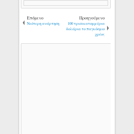
Επόμενο
Προηγούμενο
Νεότερη ανάρτηση
100 τρισεκατομμύρια
δολάρια το παγκόσμιο
χρέος