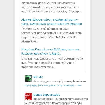
Διαδυκτιακοί μου φίλοι, που υιοθετίσατε με
περίσσια ευκολία τον τρόπο επικοινωνίας που
σας πλάσαραν τα μιάσματα της νέας τάξης πρα...
Αίμα και δάκρυα πλέον η εναλλακτική για την
χώρα, αλλά ο μόνος δρόμος προς την ελευθερία!
Εγχώριο ολιγαρχικό σύστημα και ξένοι
τοκογλύφοι, μας εγκλωβίζουν ψυχολογικά με την
Θαρτσερική προπαγάνδα TINA (There Is No
Alternative). ...
Μνημόνια: Ποια μέτρα επιβλήθηκαν, ποιοι μας
δάνεισαν, πού πήγαν τα λεφτά...
Μιας και περιμένουμε απο στιγμή σε στιγμή το 4ο
μνημόνιο , ας δούμε όλα τα στοιχεία για τα 3
προηγούμενα μέχρι τώρα...
Mic Mic
Δεν υπάρχει τέτοιο άρθρο στο planetnews
Λόγιος Ερμής | Η γνώση ξεκινάει με την αναζήτηση...: Ιδού οι 18 που χρωστούν 11 δις ευρώ!
Manos Sapountzakis
πιο δημοσιο και κουραφεξαλα γραφετε ειναι
ιδιωτικη επιχειρηση η πρωην εφορια που εγινε