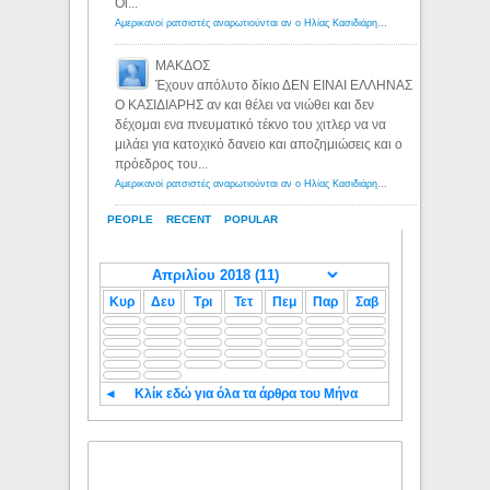
Οι...
Αμερικανοί ρατσιστές αναρωτιούνται αν ο Ηλίας Κασιδιάρης ανήκει στη λευκή φυλή... - Λόγιος Ερμής
ΜΑΚΔΟΣ
Έχουν απόλυτο δίκιο ΔΕΝ ΕΙΝΑΙ ΕΛΛΗΝΑΣ
Ο ΚΑΣΙΔΙΑΡΗΣ αν και θέλει να νιώθει και δεν
δέχομαι ενα πνευματικό τέκνο του χιτλερ να να
μιλάει για κατοχικό δανειο και αποζημιώσεις και ο
πρόεδρος του...
Αμερικανοί ρατσιστές αναρωτιούνται αν ο Ηλίας Κασιδιάρης ανήκει στη λευκή φυλή... - Λόγιος Ερμής
PEOPLE
RECENT
POPULAR
Κυρ
Δευ
Τρι
Τετ
Πεμ
Παρ
Σαβ
◄
Κλίκ εδώ για όλα τα άρθρα του Μήνα