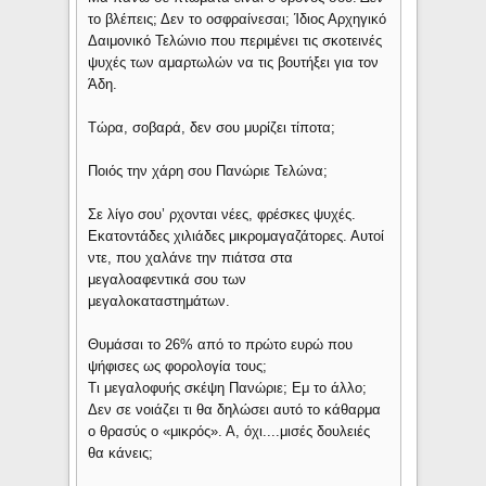
το βλέπεις; Δεν το οσφραίνεσαι; Ίδιος Αρχηγικό
Δαιμονικό Τελώνιο που περιμένει τις σκοτεινές
ψυχές των αμαρτωλών να τις βουτήξει για τον
Άδη.
Τώρα, σοβαρά, δεν σου μυρίζει τίποτα;
Ποιός την χάρη σου Πανώριε Τελώνα;
Σε λίγο σου’ ρχονται νέες, φρέσκες ψυχές.
Εκατοντάδες χιλιάδες μικρομαγαζάτορες. Αυτοί
ντε, που χαλάνε την πιάτσα στα
μεγαλοαφεντικά σου των
μεγαλοκαταστημάτων.
Θυμάσαι το 26% από το πρώτο ευρώ που
ψήφισες ως φορολογία τους;
Τι μεγαλοφυής σκέψη Πανώριε; Εμ το άλλο;
Δεν σε νοιάζει τι θα δηλώσει αυτό το κάθαρμα
ο θρασύς ο «μικρός». Α, όχι....μισές δουλειές
θα κάνεις;