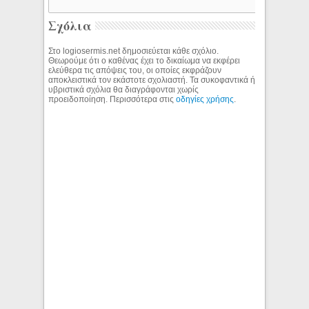
Σχόλια
Στο logiosermis.net δημοσιεύεται κάθε σχόλιο.
Θεωρούμε ότι ο καθένας έχει το δικαίωμα να εκφέρει
ελεύθερα τις απόψεις του, οι οποίες εκφράζουν
αποκλειστικά τον εκάστοτε σχολιαστή. Τα συκοφαντικά ή
υβριστικά σχόλια θα διαγράφονται χωρίς
προειδοποίηση. Περισσότερα στις
οδηγίες χρήσης
.