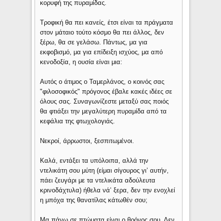
κορυφή της πυραμίδας.
Τροφική θα πει κανείς, έτσι είναι τα πράγματα
στον μάταιο τούτο κόσμο θα πει άλλος, δεν
ξέρω, θα σε γελάσω. Πάντως, μα για
εκφοβισμό, μα για επίδειξη ισχύος, μα από
κενοδοξία, η ουσία είναι μια:
Αυτός ο άτιμος ο Ταμερλάνος, ο κοινός σας
"φιλοσοφικός" πρόγονος έβαλε κακές ιδέες σε
όλους σας. Συναγωνίζεστε μεταξύ σας ποιός
θα φτιάξει την μεγαλύτερη πυραμίδα από τα
κεφάλια της φτωχολογιάς.
Νεκροί, άρρωστοι, ξεσπιτωμένοι.
Καλά, εντάξει τα υπόλοιπα, αλλά την
ντελικάτη σου μύτη (είμαι σίγουρος γι’ αυτήν,
πάει ζευγάρι με τα ντελικάτα αδούλευτα
κρινοδάχτυλα) ήθελα νά’ ξερα, δεν την ενοχλεί
η μπόχα της θανατίλας κάτωθέν σου;
Μα πάνω σε πτώματα είναι ο θρόνος σου. Δεν