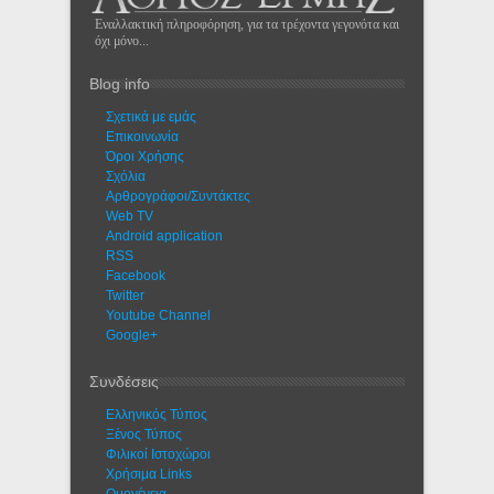
Εναλλακτική πληροφόρηση, για τα τρέχοντα γεγονότα και
όχι μόνο...
Blog info
Σχετικά με εμάς
Eπικοινωνία
Όροι Χρήσης
Σχόλια
Αρθρογράφοι/Συντάκτες
Web TV
Android application
RSS
Facebook
Twitter
Youtube Channel
Google+
Συνδέσεις
Ελληνικός Τύπος
Ξένος Τύπος
Φιλικοί Ιστοχώροι
Χρήσιμα Links