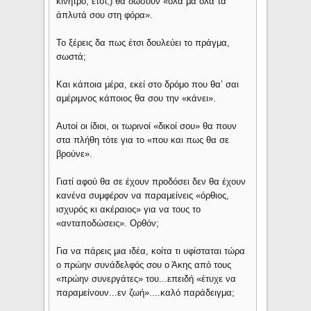
κίνητρο, έτσι;) θα δώσουν «όλα μα όλα τα
άπλυτά σου στη φόρα».
Το ξέρεις δα πως έτσι δουλεύει το πράγμα,
σωστά;
Και κάποια μέρα, εκεί στο δρόμο που θα’ σαι
αμέριμνος κάποιος θα σου την «κάνει».
Αυτοί οι ίδιοι, οι τωρινοί «δικοί σου» θα πουν
στα πλήθη τότε για το «που και πως θα σε
βρούνε».
Γιατί αφού θα σε έχουν προδόσει δεν θα έχουν
κανένα συμφέρον να παραμείνεις «όρθιος,
ισχυρός κι ακέραιος» για να τους το
«ανταποδώσεις». Ορθόν;
Για να πάρεις μια ιδέα, κοίτα τι υφίσταται τώρα
ο πρώην συνάδελφός σου ο Άκης από τους
«πρώην συνεργάτες» του...επειδή «έτυχε να
παραμείνουν...εν ζωή»....καλό παράδειγμα;