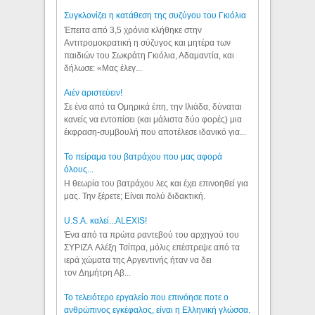
Συγκλονίζει η κατάθεση της συζύγου του Γκιόλια
Έπειτα από 3,5 χρόνια κλήθηκε στην
Αντιτρομοκρατική η σύζυγος και μητέρα των
παιδιών του Σωκράτη Γκιόλια, Αδαμαντία, και
δήλωσε: «Μας έλεγ...
Aιέν αριστεύειν!
Σε ένα από τα Ομηρικά έπη, την Ιλιάδα, δύναται
κανείς να εντοπίσει (και μάλιστα δύο φορές) μια
έκφραση-συμβουλή που αποτέλεσε ιδανικό για...
Το πείραμα του βατράχου που μας αφορά
όλους...
Η θεωρία του βατράχου λες και έχει επινοηθεί για
μας. Την ξέρετε; Είναι πολύ διδακτική.
U.S.A. καλεί...ALEXIS!
Ένα από τα πρώτα ραντεβού του αρχηγού του
ΣΥΡΙΖΑ Αλέξη Τσίπρα, μόλις επέστρεψε από τα
ιερά χώματα της Αργεντινής ήταν να δει
τον Δημήτρη Αβ...
Το τελειότερο εργαλείο που επινόησε ποτε ο
ανθρώπινος εγκέφαλος, είναι η Ελληνική γλώσσα.