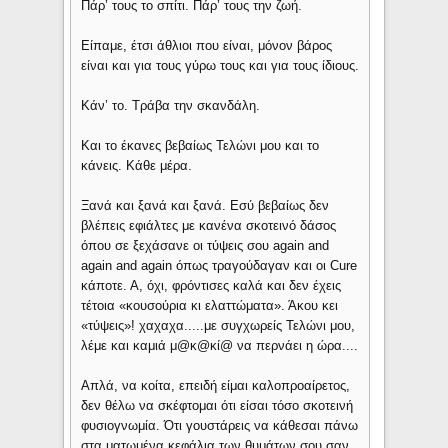
Πάρ’ τους το σπίτι. Πάρ’ τους την ζωή.
Είπαμε, έτσι άθλιοι που είναι, μόνον βάρος
είναι και για τους γύρω τους και για τους ίδιους.
Κάν’ το. Τράβα την σκανδάλη.
Και το έκανες βεβαίως Τελώνι μου και το
κάνεις. Κάθε μέρα.
Ξανά και ξανά και ξανά. Εσύ βεβαίως δεν
βλέπεις εφιάλτες με κανένα σκοτεινό δάσος
όπου σε ξεχάσανε οι τύψεις σου again and
again and again όπως τραγούδαγαν και οι Cure
κάποτε. Α, όχι, φρόντισες καλά και δεν έχεις
τέτοια «κουσούρια κι ελαττώματα». Άκου κει
«τύψεις»! χαχαχα.....με συγχωρείς Τελώνι μου,
λέμε και καμιά μ@κ@κί@ να περνάει η ώρα....
Απλά, να κοίτα, επειδή είμαι καλοπροαίρετος,
δεν θέλω να σκέφτομαι ότι είσαι τόσο σκοτεινή
φυσιογνωμία. Ότι γουστάρεις να κάθεσαι πάνω
στα ματωμένα κεφάλια των θυμάτων σου σαν