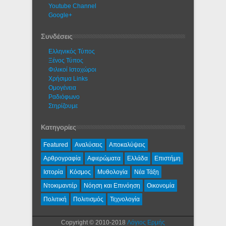
Youtube Channel
Google+
Συνδέσεις
Ελληνικός Τύπος
Ξένος Τύπος
Φιλικοί Ιστοχώροι
Χρήσιμα Links
Ομογένεια
Ραδιόφωνο
Στηρίζουμε
Κατηγορίες
Featured
Αναλύσεις
Αποκαλύψεις
Αρθρογραφία
Αφιερώματα
Ελλάδα
Επιστήμη
Ιστορία
Κόσμος
Μυθολογία
Νέα Τάξη
Ντοκιμαντέρ
Νόηση και Επινόηση
Οικονομία
Πολιτική
Πολιτισμός
Τεχνολογία
Copyright © 2010-2018
Λόγιος Ερμής