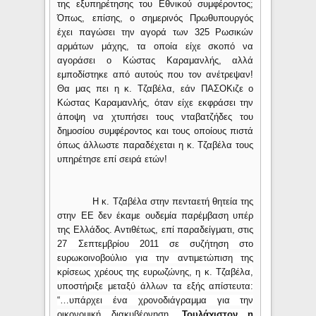
της εξυπηρέτησης του Εθνικού συμφέροντος;
Όπως, επίσης, ο σημερινός Πρωθυπουργός
έχει παγώσει την αγορά των 325 Ρωσικών
αρμάτων μάχης, τα οποία είχε σκοπό να
αγοράσει ο Κώστας Καραμανλής, αλλά
εμποδίστηκε από αυτούς που τον ανέτρεψαν!
Θα μας πει η κ. Τζαβέλα, εάν ΠΑΣΟΚιζε ο
Κώστας Καραμανλής, όταν είχε εκφράσει την
άποψη να χτυπήσει τους νταβατζήδες του
δημοσίου συμφέροντος και τους οποίους πιστά
όπως άλλωστε παραδέχεται η κ. Τζαβέλα τους
υπηρέτησε επί σειρά ετών!
Η κ. Τζαβέλα στην πενταετή θητεία της
στην ΕΕ δεν έκαμε ουδεμία παρέμβαση υπέρ
της Ελλάδος. Αντιθέτως, επί παραδείγματι, στις
27 Σεπτεμβρίου 2011 σε συζήτηση στο
ευρωκοινοβούλιο για την αντιμετώπιση της
κρίσεως χρέους της ευρωζώνης, η κ. Τζαβέλα,
υποστήριξε μεταξύ άλλων τα εξής απίστευτα:
“…υπάρχει ένα χρονοδιάγραμμα για την
οικονομική διακυβέρνηση.
Τουλάχιστον η