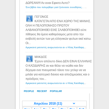
ΔΩΡΕΑΝ!!!! Αν ειναι Εφικτο Αυτο?
Ένα βιβλίο που πολεμήθηκε γιατί ξυπνούσε συνειδήσεις... - Λόγιος Ερμής | Η γνώση ξεκινάει με την αναζήτηση...
ΓΕΓΟΝΟΣ
ΚΑΤΑΓΕΤΑΙ ΑΠΟ ΕΝΑ ΧΩΡΙΟ ΤΗΣ ΜΑΝΗΣ.
ΟΛΗ Η ΠΕΛΟΠΟΝΗΣΟ ΠΡΩΤΟΥ
ΑΛΒΑΝΟΠΟΙΗΘΕΙ ΕΙΧΕ ΣΛΑΒΟΠΟΙΗΘΕΙ ούτε
πίθηκος θα έμενε καθαρόαιμος μετα απο την
εισβολή αυτών των μη ελληνικών φυλων εκεί κατω.
Οι...
Αμερικανοί ρατσιστές αναρωτιούνται αν ο Ηλίας Κασιδιάρης ανήκει στη λευκή φυλή... - Λόγιος Ερμής
ΜΑΚΔΟΣ
Έχουν απόλυτο δίκιο ΔΕΝ ΕΙΝΑΙ ΕΛΛΗΝΑΣ
Ο ΚΑΣΙΔΙΑΡΗΣ αν και θέλει να νιώθει και δεν
δέχομαι ενα πνευματικό τέκνο του χιτλερ να να
μιλάει για κατοχικό δανειο και αποζημιώσεις και ο
πρόεδρος του...
Αμερικανοί ρατσιστές αναρωτιούνται αν ο Ηλίας Κασιδιάρης ανήκει στη λευκή φυλή... - Λόγιος Ερμής
PEOPLE
RECENT
POPULAR