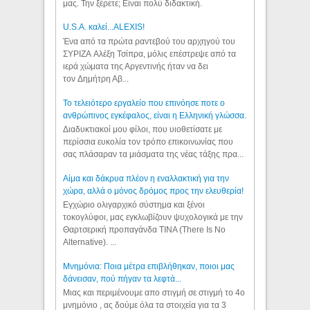
μας. Την ξέρετε; Είναι πολύ διδακτική.
U.S.A. καλεί...ALEXIS!
Ένα από τα πρώτα ραντεβού του αρχηγού του
ΣΥΡΙΖΑ Αλέξη Τσίπρα, μόλις επέστρεψε από τα
ιερά χώματα της Αργεντινής ήταν να δει
τον Δημήτρη Αβ...
Το τελειότερο εργαλείο που επινόησε ποτε ο
ανθρώπινος εγκέφαλος, είναι η Ελληνική γλώσσα.
Διαδυκτιακοί μου φίλοι, που υιοθετίσατε με
περίσσια ευκολία τον τρόπο επικοινωνίας που
σας πλάσαραν τα μιάσματα της νέας τάξης πρα...
Αίμα και δάκρυα πλέον η εναλλακτική για την
χώρα, αλλά ο μόνος δρόμος προς την ελευθερία!
Εγχώριο ολιγαρχικό σύστημα και ξένοι
τοκογλύφοι, μας εγκλωβίζουν ψυχολογικά με την
Θαρτσερική προπαγάνδα TINA (There Is No
Alternative). ...
Μνημόνια: Ποια μέτρα επιβλήθηκαν, ποιοι μας
δάνεισαν, πού πήγαν τα λεφτά...
Μιας και περιμένουμε απο στιγμή σε στιγμή το 4ο
μνημόνιο , ας δούμε όλα τα στοιχεία για τα 3