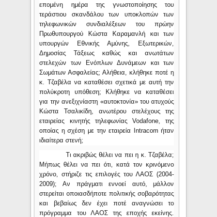
επομένη ημέρα της γνωστοποίησης του
τεράστιου σκανδάλου των υποκλοπών των
τηλεφωνικών συνδιαλέξεων του πρώην
Πρωθυπουργού Κώστα Καραμανλή και των
υπουργών Εθνικής Αμύνης, Εξωτερικών,
Δημοσίας Τάξεως καθώς και ανωτάτων
στελεχών των Ενόπλων Δυνάμεων και των
Σωμάτων Ασφαλείας; Αλήθεια, κλήθηκε ποτέ η
κ. Τζαβέλα να καταθέσει σχετικά με αυτή την
πολύκροτη υπόθεση; Κλήθηκε να καταθέσει
για την ανεξιχνίαστη «αυτοκτονία» του ατυχούς
Κώστα Τσαλικίδη, ανωτέρου στελέχους της
εταιρείας κινητής τηλεφωνίας
Vodafone
, της
οποίας η σχέση με την εταιρεία
Intracom
ήταν
ιδιαίτερα στενή;
Τι ακριβώς θέλει να πει η κ. Τζαβέλα;
Μήπως θέλει να πει ότι, κατά τον κρινόμενο
χρόνο, στήριζε τις επιλογές του ΛΑΟΣ (2004-
2009); Αν πράγματι εννοεί αυτό, μάλλον
στερείται οποιασδήποτε πολιτικής σοβαρότητας
και βεβαίως δεν έχει ποτέ αναγνώσει το
πρόγραμμα του ΛΑΟΣ της εποχής εκείνης.