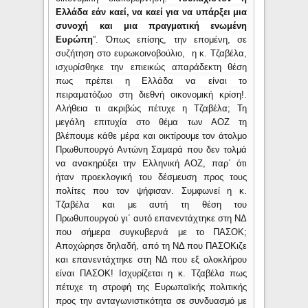
Ελλάδα εάν καεί, να καεί για να υπάρξει μια
συνοχή και μια πραγματική ενωμένη
Ευρώπη
”. Όπως επίσης, την επομένη,
σε
συζήτηση στο ευρωκοινοβούλιο, η κ. Τζαβέλα,
ισχυρίσθηκε την επιεικώς απαράδεκτη θέση
πως πρέπει η Ελλάδα να είναι το
πειραματόζωο στη διεθνή οικονομική κρίση!.
Αλήθεια τι ακριβώς πέτυχε η
Τζαβέλα; Τη
μεγάλη επιτυχία στο θέμα των ΑΟΖ τη
βλέπουμε κάθε μέρα και οικτίρουμε τον άτολμο
Πρωθυπουργό Αντώνη Σαμαρά που δεν τολμά
να ανακηρύξει την Ελληνική ΑΟΖ, παρ΄ ότι
ήταν προεκλογική του δέσμευση προς τους
πολίτες που τον ψήφισαν. Συμφωνεί η κ.
Τζαβέλα και με αυτή τη θέση του
Πρωθυπουργού γι΄ αυτό επανεντάχτηκε στη ΝΔ
που σήμερα συγκυβερνά με το ΠΑΣΟΚ;
Αποχώρησε δηλαδή, από τη ΝΔ που ΠΑΣΟΚιζε
και επανεντάχτηκε στη ΝΔ που εξ ολοκλήρου
είναι ΠΑΣΟΚ! Ισχυρίζεται η κ. Τζαβέλα πως
πέτυχε τη στροφή της Ευρωπαϊκής πολιτικής
προς την ανταγωνιστικότητα σε συνδυασμό με