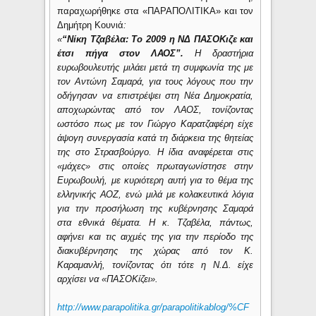
παραχωρήθηκε στα «ΠΑΡΑΠΟΛΙΤΙΚΑ» και τον
Δημήτρη Κουνιά
:
«
“Νίκη Τζαβέλα: Το 2009 η ΝΔ ΠΑΣΟΚιζε και
έτσι πήγα στον ΛΑΟΣ”.
Η δραστήρια
ευρωβουλευτής μιλάει μετά τη συμφωνία της με
τον Αντώνη Σαμαρά,
για τους λόγους που την
οδήγησαν να επιστρέψει στη Νέα Δημοκρατία,
αποχωρώντας από τον ΛΑΟΣ, τονίζοντας
ωστόσο πως με τον Γιώργο Καρατζαφέρη είχε
άψογη συνεργασία κατά τη διάρκεια της θητείας
της στο Στρασβούργο. Η ίδια αναφέρεται στις
«μάχες» στις οποίες πρωταγωνίστησε στην
Ευρωβουλή, με κυριότερη αυτή για το θέμα της
ελληνικής ΑΟΖ, ενώ μιλά με κολακευτικά λόγια
για την προσήλωση της κυβέρνησης Σαμαρά
στα εθνικά θέματα. Η κ. Τζαβέλα, πάντως,
αφήνει και τις αιχμές της για την περίοδο της
διακυβέρνησης της χώρας από τον Κ.
Καραμανλή, τονίζοντας ότι τότε η Ν.Δ. είχε
αρχίσει να «ΠΑΣΟΚίζει».
http://www.parapolitika.gr/parapolitikablog/%CF