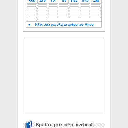
Κυρ
Δευ
Τρι
Τετ
Πεμ
Παρ
Σαβ
◄
Κλίκ εδώ για όλα τα άρθρα του Μήνα
Βρείτε μας στο facebook