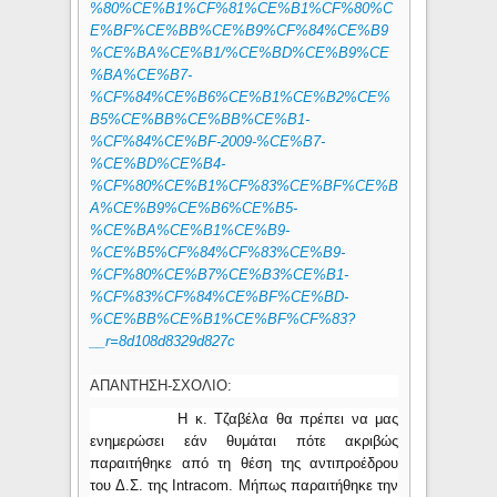
%80%CE%B1%CF%81%CE%B1%CF%80%C
E%BF%CE%BB%CE%B9%CF%84%CE%B9
%CE%BA%CE%B1/%CE%BD%CE%B9%CE
%BA%CE%B7-
%CF%84%CE%B6%CE%B1%CE%B2%CE%
B5%CE%BB%CE%BB%CE%B1-
%CF%84%CE%BF-2009-%CE%B7-
%CE%BD%CE%B4-
%CF%80%CE%B1%CF%83%CE%BF%CE%B
A%CE%B9%CE%B6%CE%B5-
%CE%BA%CE%B1%CE%B9-
%CE%B5%CF%84%CF%83%CE%B9-
%CF%80%CE%B7%CE%B3%CE%B1-
%CF%83%CF%84%CE%BF%CE%BD-
%CE%BB%CE%B1%CE%BF%CF%83?
__r=8d108d8329d827c
ΑΠΑΝΤΗΣΗ-
ΣΧΟΛΙΟ:
Η κ. Τζαβέλα θα πρέπει να μας
ενημερώσει εάν θυμάται πότε ακριβώς
παραιτήθηκε από τη θέση της αντιπροέδρου
του Δ.Σ. της
Intracom
. Μήπως παραιτήθηκε την