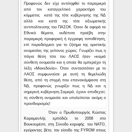
Προφανώς δεν είχε αντιληφθεί το παραμικρό
από τον καταγγελτικό χαρακτήρα του
κόμματος κατά της τότε κυβέρνησης της ΝΔ
αλλά και κατά της τότε αξιωματικής
αντιπολίτευσης του ΠΑΣΟΚ. Όσον δε αφορά τα
Εθνικά θέματα, ουδέποτε προέβη στην
παραμικρή προφορική ή έγγραφη τοποθέτηση,
επί παραδείγματι για το ζήτημα της οριστικής
ονομασίας της γείτονος χώρας. Γνωρίζει πως η
πάγια θέση τότε του ΛΑΟΣ ήταν «καμιά
σύνθετη ονομασία και η οποία θα εμπεριέχει τη
λέξη «Μακεδονία». Όταν συντασσόταν με το
ΛΑΟΣ συμφωνούσε με αυτή τη θεμελιώδη
θέση, από τη στιγμή που επανακάμψασα στη
ΝΔ, προφανώς γνωρίζει πως η ΝΔ και η
σημερινή κυβέρνηση Σαμαρά, έχουν αποδεχτεί,
τη σύνθετη ονομασία και υπολείπεται ακόμη ο
προσδιορισμός!
Όταν ο Πρωθυπουργός Κώστας
Καραμανλής εμπόδιζε το 2008 στο
Βουκουρέστι, στη Σύνοδο κορυφής του ΝΑΤΟ,
εγείροντας βέτο, την είσοδο της
FYROM
στους