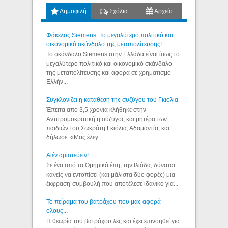
Δημοφιλή
Σχόλια
Αρχείο
Φάκελος Siemens: Το μεγαλύτερο πολιτικό και
οικονομικό σκάνδαλο της μεταπολίτευσης!
Το σκάνδαλο Siemens στην Ελλάδα είναι ίσως το
μεγαλύτερο πολιτικό και οικονομικό σκάνδαλο
της μεταπολίτευσης και αφορά σε χρηματισμό
Ελλήν...
Συγκλονίζει η κατάθεση της συζύγου του Γκιόλια
Έπειτα από 3,5 χρόνια κλήθηκε στην
Αντιτρομοκρατική η σύζυγος και μητέρα των
παιδιών του Σωκράτη Γκιόλια, Αδαμαντία, και
δήλωσε: «Μας έλεγ...
Aιέν αριστεύειν!
Σε ένα από τα Ομηρικά έπη, την Ιλιάδα, δύναται
κανείς να εντοπίσει (και μάλιστα δύο φορές) μια
έκφραση-συμβουλή που αποτέλεσε ιδανικό για...
Το πείραμα του βατράχου που μας αφορά
όλους...
Η θεωρία του βατράχου λες και έχει επινοηθεί για