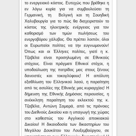
το ενεργειακό κόστος. Ευτυχώς που βρέθηκε η
εν λόγω κυρία για να συμβουλεύσει τη
Γερμανική, τη Βελγική και τη Σουηδική
Χαλυβουργία για το πώς θα διαχειριστούν το
κόστος της ηλεκτρικής ενέργειας για τον
καθορισμό των τιμών πωλήσεως του
ενεργοβόρου χάλυβος. Θα πρέπει λοιπόν, όλοι
οι Ευρωπαίοι πολίτες να την ευγνωμονούν!
Όπως και οι Έλληνες πολίτες, γιατί η κ.
Τζαβέλα είναι προσηλωμένη σε Εθνικούς
στόχους. Είναι πράγματι Εθνικοί στόχοι, η
υποδούλωση της πατρίδος μας στους ξένους
δανειστές και τοκογλύφους! Η απόλυτη
εξαθλίωση του Ελληνικού λαού, η παραίτηση
από τις ασυλίες της Εθνικής μας κυριαρχίας! Η
δήμευση της Εθνικής Δημόσιας περιουσίας, η
ανέκκλητη παραίτηση του εκλεκτού της κ.
Τζαβέλα, Αντώνη Σαμαρά, από τις πρόνοιες
του Διεθνούς Δικαίου και η υπαγωγή της χώρας
στο καθεστώς του Αγγλικού αποικιακού
Δικαίου! Η δικαιοδοσία των δικαστηρίων του
Μεγάλου Δουκάτου του Λουξεμβούργου, σε