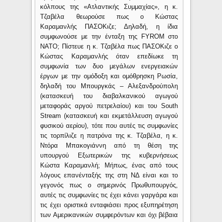
κόλπους της «Ατλαντικής Συμμαχίας», η κ.
Τζαβέλα θεωρούσε πως ο Κώστας
Καραμανλής ΠΑΣΟΚιζε; Δηλαδή, η ίδια
συμφωνούσε με την ένταξη της
FYROM
στο
ΝΑΤΟ; Πίστευε η κ. Τζαβέλα πως ΠΑΣΟΚιζε ο
Κώστας Καραμανλής όταν επεδίωκε τη
συμφωνία των δυο μεγάλων ενεργειακών
έργων με την ομόδοξη και ομόθρησκη Ρωσία,
δηλαδή του Μπουργκάς – Αλεξανδρούπολη
(κατασκευή του διαβαλκανικού αγωγού
μεταφοράς αργού πετρελαίου) και του
South
Stream
(κατασκευή και εκμετάλλευση αγωγού
φυσικού αερίου), τότε που αυτές τις συμφωνίες
τις τορπίλιζε η πατρόνα της κ. Τζαβέλα, η κ.
Ντόρα Μπακογιάννη από τη θέση της
υπουργού Εξωτερικών της κυβερνήσεως
Κώστα Καραμανλή; Μήπως, ένας από τους
λόγους επανένταξής της στη ΝΔ είναι και το
γεγονός πως ο σημερινός Πρωθυπουργός,
αυτές τις συμφωνίες τις έχει κάνει γαργάρα και
τις έχει οριστικά ενταφιάσει προς εξυπηρέτηση
των Αμερικανικών συμφερόντων και όχι βέβαια