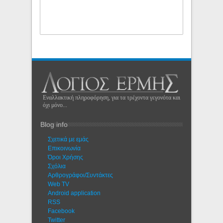
Εναλλακτική πληροφόρηση, για τα τρέχοντα γεγονότα και
όχι μόνο...
Blog info
Σχετικά με εμάς
Eπικοινωνία
Όροι Χρήσης
Σχόλια
Αρθρογράφοι/Συντάκτες
Web TV
Android application
RSS
Facebook
Twitter