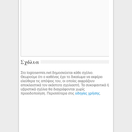
Σχόλια
Στο logiosermis.net δημοσιεύεται κάθε σχόλιο.
Θεωρούμε ότι ο καθένας έχει το δικαίωμα να εκφέρει
ελεύθερα τις απόψεις του, οι οποίες εκφράζουν
αποκλειστικά τον εκάστοτε σχολιαστή. Τα συκοφαντικά ή
υβριστικά σχόλια θα διαγράφονται χωρίς
προειδοποίηση. Περισσότερα στις
οδηγίες χρήσης
.