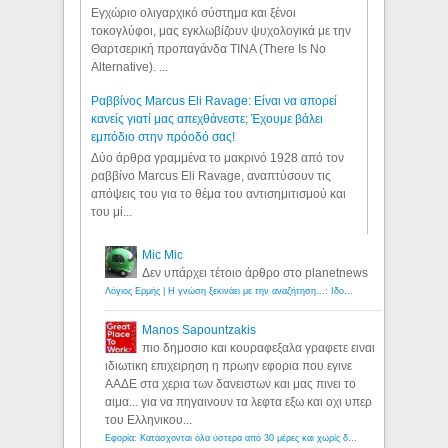
Εγχώριο ολιγαρχικό σύστημα και ξένοι
τοκογλύφοι, μας εγκλωβίζουν ψυχολογικά με την
Θαρτσερική προπαγάνδα TINA (There Is No
Alternative). ...
Ραββίνος Marcus Eli Ravage: Είναι να απορεί
κανείς γιατί μας απεχθάνεστε; Έχουμε βάλει
εμπόδιο στην πρόοδό σας!
Δύο άρθρα γραμμένα το μακρινό 1928 από τον
ραββίνο Marcus Eli Ravage, αναπτύσουν τις
απόψεις του για το θέμα του αντισημιτισμού και
του μί...
Mic Mic
Δεν υπάρχει τέτοιο άρθρο στο planetnews
Λόγιος Ερμής | Η γνώση ξεκινάει με την αναζήτηση...: Ιδού οι 18 που χρωστούν 11 δις ευρώ!
Manos Sapountzakis
πιο δημοσιο και κουραφεξαλα γραφετε ειναι
ιδιωτικη επιχειρηση η πρωην εφορια που εγινε
ΑΑΔΕ στα χερια των δανειστων και μας πινει το
αιμα... για να πηγαινουν τα λεφτα εξω και οχι υπερ
του Ελληνικου...
Εφορία: Κατάσχονται όλα ύστερα από 30 μέρες και χωρίς δικαστικές αποφάσεις - Λόγιος Ερμής