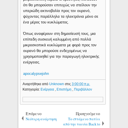
ότι θα μπορούσαν επιτυχώς να στείλουν την
υπεριώδη ακτινοβολία προς τον ουρανό,
ψύχοντας παράλληλα τα ηλεκτρόνια μόνο σε
ένα μέρος του κυκλώματος.
Όπως αναφέρουν στη δημοσίευσή τους, μια
επίπεδη συσκευή καλυμμένη από πολλά
μικροσκοπικά κυκλώματα με φορά προς τον
ουρανό θα μπορούσε ενδεχομένως να
χρησιμοποιηθεί για την παραγωγή ηλεκτρικής
ενέργειας.
apocalypsejohn
Αναρτήθηκε από
Unknown
στις
3:00:00 π.μ.
Κατηγορία:
Ενέργεια
,
Επιστήμη
,
Περιβάλλον
Επόμενο
Προηγούμενο
Νεότερη ανάρτηση
Το ιπτάμενο πατίνι
από την ταινία Back to