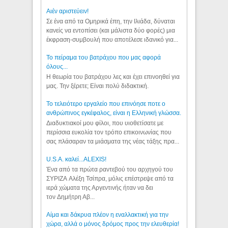
Aιέν αριστεύειν!
Σε ένα από τα Ομηρικά έπη, την Ιλιάδα, δύναται
κανείς να εντοπίσει (και μάλιστα δύο φορές) μια
έκφραση-συμβουλή που αποτέλεσε ιδανικό για...
Το πείραμα του βατράχου που μας αφορά
όλους...
Η θεωρία του βατράχου λες και έχει επινοηθεί για
μας. Την ξέρετε; Είναι πολύ διδακτική.
Το τελειότερο εργαλείο που επινόησε ποτε ο
ανθρώπινος εγκέφαλος, είναι η Ελληνική γλώσσα.
Διαδυκτιακοί μου φίλοι, που υιοθετίσατε με
περίσσια ευκολία τον τρόπο επικοινωνίας που
σας πλάσαραν τα μιάσματα της νέας τάξης πρα...
U.S.A. καλεί...ALEXIS!
Ένα από τα πρώτα ραντεβού του αρχηγού του
ΣΥΡΙΖΑ Αλέξη Τσίπρα, μόλις επέστρεψε από τα
ιερά χώματα της Αργεντινής ήταν να δει
τον Δημήτρη Αβ...
Αίμα και δάκρυα πλέον η εναλλακτική για την
χώρα, αλλά ο μόνος δρόμος προς την ελευθερία!