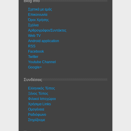
Blog info
Σχετικά με εμάς
Eπικοινωνία
Όροι Χρήσης
Σχόλια
Αρθρογράφοι/Συντάκτες
Web TV
Android application
RSS
Facebook
Twitter
Youtube Channel
Google+
Συνδέσεις
Ελληνικός Τύπος
Ξένος Τύπος
Φιλικοί Ιστοχώροι
Χρήσιμα Links
Ομογένεια
Ραδιόφωνο
Στηρίζουμε