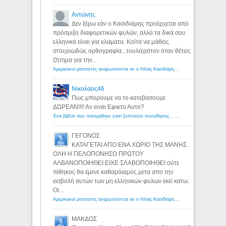
Αντώνης
Δεν ξέρω εάν ο Κασιδιάρης προέρχεται από
πρόσμιξη διαφορετικών φυλών, αλλά τα δικά σου
ελληνικά είναι για κλάματα. Κοίτα να μάθεις
στοιχειωδώς ορθογραφία...τουλάχιστον όταν θέτεις
ζήτημα για την...
Αμερικανοί ρατσιστές αναρωτιούνται αν ο Ηλίας Κασιδιάρης ανήκει στη λευκή φυλή... - Λόγιος Ερμής
Νικολαος46
Πως μπορουμε να το κατεβασουμε
ΔΩΡΕΑΝ!!!! Αν ειναι Εφικτο Αυτο?
Ένα βιβλίο που πολεμήθηκε γιατί ξυπνούσε συνειδήσεις... - Λόγιος Ερμής | Η γνώση ξεκινάει με την αναζήτηση...
ΓΕΓΟΝΟΣ
ΚΑΤΑΓΕΤΑΙ ΑΠΟ ΕΝΑ ΧΩΡΙΟ ΤΗΣ ΜΑΝΗΣ.
ΟΛΗ Η ΠΕΛΟΠΟΝΗΣΟ ΠΡΩΤΟΥ
ΑΛΒΑΝΟΠΟΙΗΘΕΙ ΕΙΧΕ ΣΛΑΒΟΠΟΙΗΘΕΙ ούτε
πίθηκος θα έμενε καθαρόαιμος μετα απο την
εισβολή αυτών των μη ελληνικών φυλων εκεί κατω.
Οι...
Αμερικανοί ρατσιστές αναρωτιούνται αν ο Ηλίας Κασιδιάρης ανήκει στη λευκή φυλή... - Λόγιος Ερμής
ΜΑΚΔΟΣ