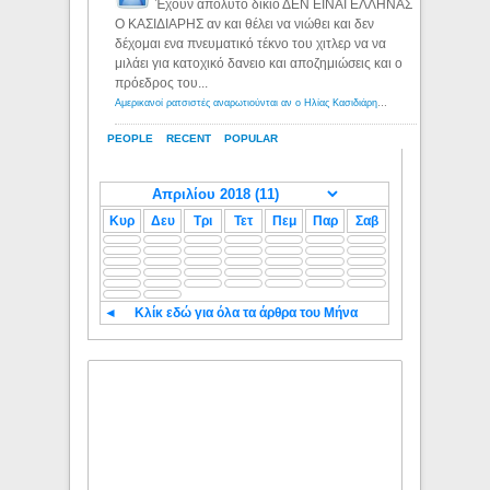
Έχουν απόλυτο δίκιο ΔΕΝ ΕΙΝΑΙ ΕΛΛΗΝΑΣ
Ο ΚΑΣΙΔΙΑΡΗΣ αν και θέλει να νιώθει και δεν
δέχομαι ενα πνευματικό τέκνο του χιτλερ να να
μιλάει για κατοχικό δανειο και αποζημιώσεις και ο
πρόεδρος του...
Αμερικανοί ρατσιστές αναρωτιούνται αν ο Ηλίας Κασιδιάρης ανήκει στη λευκή φυλή... - Λόγιος Ερμής
PEOPLE
RECENT
POPULAR
Κυρ
Δευ
Τρι
Τετ
Πεμ
Παρ
Σαβ
◄
Κλίκ εδώ για όλα τα άρθρα του Μήνα