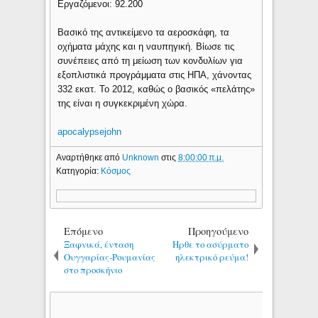
Εργαζόμενοι: 92.200
Βασικό της αντικείμενο τα αεροσκάφη, τα
οχήματα μάχης και η ναυπηγική. Βίωσε τις
συνέπειες από τη μείωση των κονδυλίων για
εξοπλιστικά προγράμματα στις ΗΠΑ, χάνοντας
332 εκατ. Το 2012, καθώς ο βασικός «πελάτης»
της είναι η συγκεκριμένη χώρα.
apocalypsejohn
Αναρτήθηκε από
Unknown
στις
8:00:00 π.μ.
Κατηγορία:
Κόσμος
Επόμενο
Προηγούμενο
Ξαφνικά, ένταση
Ηρθε το ασύρματο
Ουγγαρίας-Ρουμανίας
ηλεκτρικό ρεύμα!
στο προσκήνιο