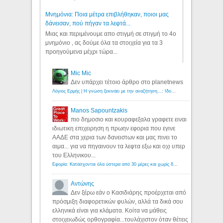
Μνημόνια: Ποια μέτρα επιβλήθηκαν, ποιοι μας
δάνεισαν, πού πήγαν τα λεφτά...
Μιας και περιμένουμε απο στιγμή σε στιγμή το 4ο
μνημόνιο , ας δούμε όλα τα στοιχεία για τα 3
προηγούμενα μέχρι τώρα...
Mic Mic
Δεν υπάρχει τέτοιο άρθρο στο planetnews
Λόγιος Ερμής | Η γνώση ξεκινάει με την αναζήτηση...: Ιδού οι 18 που χρωστούν 11 δις ευρώ!
Manos Sapountzakis
πιο δημοσιο και κουραφεξαλα γραφετε ειναι
ιδιωτικη επιχειρηση η πρωην εφορια που εγινε
ΑΑΔΕ στα χερια των δανειστων και μας πινει το
αιμα... για να πηγαινουν τα λεφτα εξω και οχι υπερ
του Ελληνικου...
Εφορία: Κατάσχονται όλα ύστερα από 30 μέρες και χωρίς δικαστικές αποφάσεις - Λόγιος Ερμής
Αντώνης
Δεν ξέρω εάν ο Κασιδιάρης προέρχεται από
πρόσμιξη διαφορετικών φυλών, αλλά τα δικά σου
ελληνικά είναι για κλάματα. Κοίτα να μάθεις
στοιχειωδώς ορθογραφία...τουλάχιστον όταν θέτεις