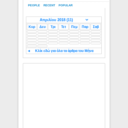
PEOPLE
RECENT
POPULAR
Κυρ
Δευ
Τρι
Τετ
Πεμ
Παρ
Σαβ
◄
Κλίκ εδώ για όλα τα άρθρα του Μήνα