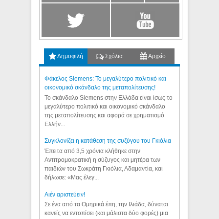
Δημοφιλή
Σχόλια
Αρχείο
Φάκελος Siemens: Το μεγαλύτερο πολιτικό και
οικονομικό σκάνδαλο της μεταπολίτευσης!
Το σκάνδαλο Siemens στην Ελλάδα είναι ίσως το
μεγαλύτερο πολιτικό και οικονομικό σκάνδαλο
της μεταπολίτευσης και αφορά σε χρηματισμό
Ελλήν...
Συγκλονίζει η κατάθεση της συζύγου του Γκιόλια
Έπειτα από 3,5 χρόνια κλήθηκε στην
Αντιτρομοκρατική η σύζυγος και μητέρα των
παιδιών του Σωκράτη Γκιόλια, Αδαμαντία, και
δήλωσε: «Μας έλεγ...
Aιέν αριστεύειν!
Σε ένα από τα Ομηρικά έπη, την Ιλιάδα, δύναται
κανείς να εντοπίσει (και μάλιστα δύο φορές) μια