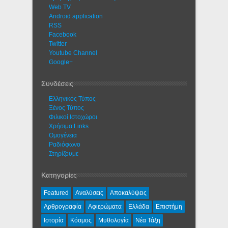
Web TV
Android application
RSS
Facebook
Twitter
Youtube Channel
Google+
Συνδέσεις
Ελληνικός Τύπος
Ξένος Τύπος
Φιλικοί Ιστοχώροι
Χρήσιμα Links
Ομογένεια
Ραδιόφωνο
Στηρίζουμε
Κατηγορίες
Featured
Αναλύσεις
Αποκαλύψεις
Αρθρογραφία
Αφιερώματα
Ελλάδα
Επιστήμη
Ιστορία
Κόσμος
Μυθολογία
Νέα Τάξη