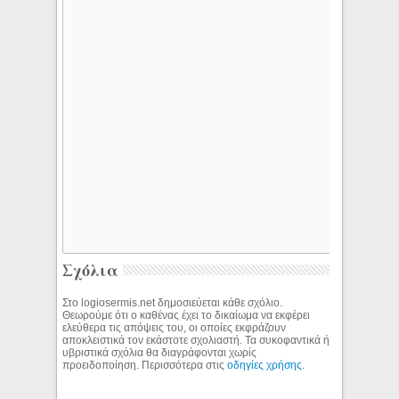
Σχόλια
Στο logiosermis.net δημοσιεύεται κάθε σχόλιο.
Θεωρούμε ότι ο καθένας έχει το δικαίωμα να εκφέρει
ελεύθερα τις απόψεις του, οι οποίες εκφράζουν
αποκλειστικά τον εκάστοτε σχολιαστή. Τα συκοφαντικά ή
υβριστικά σχόλια θα διαγράφονται χωρίς
προειδοποίηση. Περισσότερα στις
οδηγίες χρήσης
.