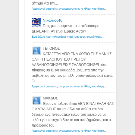
ζήτημα για την...
Αμερικανοί ρατσιστές αναρωτιούνται αν ο Ηλίας Κασιδιάρης ανήκει στη λευκή φυλή... - Λόγιος Ερμής
Νικολαος46
Πως μπορουμε να το κατεβασουμε
ΔΩΡΕΑΝ!!!! Αν ειναι Εφικτο Αυτο?
Ένα βιβλίο που πολεμήθηκε γιατί ξυπνούσε συνειδήσεις... - Λόγιος Ερμής | Η γνώση ξεκινάει με την αναζήτηση...
ΓΕΓΟΝΟΣ
ΚΑΤΑΓΕΤΑΙ ΑΠΟ ΕΝΑ ΧΩΡΙΟ ΤΗΣ ΜΑΝΗΣ.
ΟΛΗ Η ΠΕΛΟΠΟΝΗΣΟ ΠΡΩΤΟΥ
ΑΛΒΑΝΟΠΟΙΗΘΕΙ ΕΙΧΕ ΣΛΑΒΟΠΟΙΗΘΕΙ ούτε
πίθηκος θα έμενε καθαρόαιμος μετα απο την
εισβολή αυτών των μη ελληνικών φυλων εκεί κατω.
Οι...
Αμερικανοί ρατσιστές αναρωτιούνται αν ο Ηλίας Κασιδιάρης ανήκει στη λευκή φυλή... - Λόγιος Ερμής
ΜΑΚΔΟΣ
Έχουν απόλυτο δίκιο ΔΕΝ ΕΙΝΑΙ ΕΛΛΗΝΑΣ
Ο ΚΑΣΙΔΙΑΡΗΣ αν και θέλει να νιώθει και δεν
δέχομαι ενα πνευματικό τέκνο του χιτλερ να να
μιλάει για κατοχικό δανειο και αποζημιώσεις και ο
πρόεδρος του...
Αμερικανοί ρατσιστές αναρωτιούνται αν ο Ηλίας Κασιδιάρης ανήκει στη λευκή φυλή... - Λόγιος Ερμής