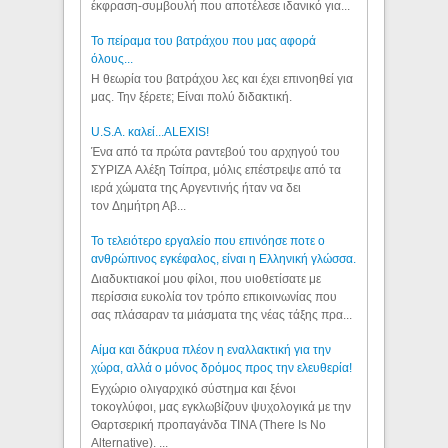
έκφραση-συμβουλή που αποτέλεσε ιδανικό για...
Το πείραμα του βατράχου που μας αφορά
όλους...
Η θεωρία του βατράχου λες και έχει επινοηθεί για
μας. Την ξέρετε; Είναι πολύ διδακτική.
U.S.A. καλεί...ALEXIS!
Ένα από τα πρώτα ραντεβού του αρχηγού του
ΣΥΡΙΖΑ Αλέξη Τσίπρα, μόλις επέστρεψε από τα
ιερά χώματα της Αργεντινής ήταν να δει
τον Δημήτρη Αβ...
Το τελειότερο εργαλείο που επινόησε ποτε ο
ανθρώπινος εγκέφαλος, είναι η Ελληνική γλώσσα.
Διαδυκτιακοί μου φίλοι, που υιοθετίσατε με
περίσσια ευκολία τον τρόπο επικοινωνίας που
σας πλάσαραν τα μιάσματα της νέας τάξης πρα...
Αίμα και δάκρυα πλέον η εναλλακτική για την
χώρα, αλλά ο μόνος δρόμος προς την ελευθερία!
Εγχώριο ολιγαρχικό σύστημα και ξένοι
τοκογλύφοι, μας εγκλωβίζουν ψυχολογικά με την
Θαρτσερική προπαγάνδα TINA (There Is No
Alternative). ...