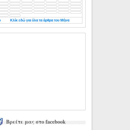
◄
Κλίκ εδώ για όλα τα άρθρα του Μήνα
Βρείτε μας στο facebook