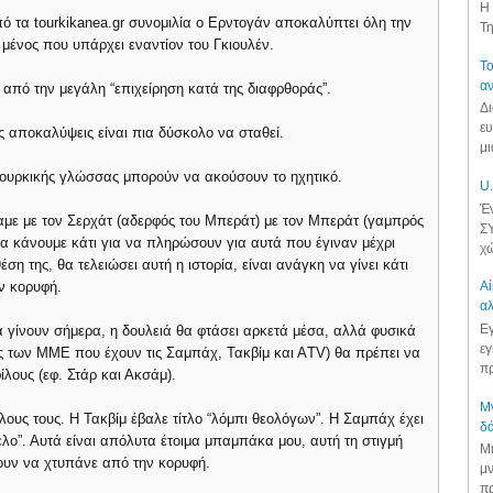
Η 
 τα tourkikanea.gr συνομιλία ο Ερντογάν αποκαλύπτει όλη την
Τη
μένος που υπάρχει εναντίον του Γκιουλέν.
Το
αν
ά από την μεγάλη “επιχείρηση κατά της διαφρθοράς”.
Δι
ευ
ες αποκαλύψεις είναι πια δύσκολο να σταθεί.
μι
 τουρκικής γλώσσας μπορούν να ακούσουν το ηχητικό.
U.
Έν
με με τον Σερχάτ (αδερφός του Μπεράτ) με τον Μπεράτ (γαμπρός
ΣΥ
να κάνουμε κάτι για να πληρώσουν για αυτά που έγιναν μέχρι
χώ
έση της, θα τελειώσει αυτή η ιστορία, είναι ανάγκη να γίνει κάτι
ην κορυφή.
Αί
αλ
Εγ
γίνουν σήμερα, η δουλειά θα φτάσει αρκετά μέσα, αλλά φυσικά
εγ
ς των ΜΜΕ που έχουν τις Σαμπάχ, Τακβίμ και ΑTV) θα πρέπει να
πρ
ίλους (εφ. Στάρ και Ακσάμ).
Μν
λους τους. Η Τακβίμ έβαλε τίτλο “λόμπι θεολόγων”. Η Σαμπάχ έχει
δά
λο”. Αυτά είναι απόλυτα έτοιμα μπαμπάκα μου, αυτή τη στιγμή
Μι
ουν να χτυπάνε από την κορυφή.
μν
πρ