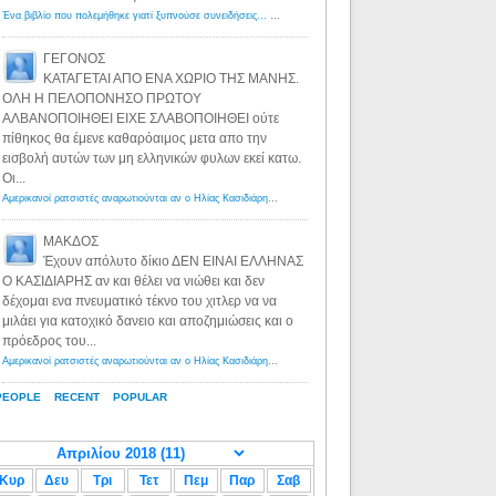
Ένα βιβλίο που πολεμήθηκε γιατί ξυπνούσε συνειδήσεις... - Λόγιος Ερμής | Η γνώση ξεκινάει με την αναζήτηση...
ΓΕΓΟΝΟΣ
ΚΑΤΑΓΕΤΑΙ ΑΠΟ ΕΝΑ ΧΩΡΙΟ ΤΗΣ ΜΑΝΗΣ.
ΟΛΗ Η ΠΕΛΟΠΟΝΗΣΟ ΠΡΩΤΟΥ
ΑΛΒΑΝΟΠΟΙΗΘΕΙ ΕΙΧΕ ΣΛΑΒΟΠΟΙΗΘΕΙ ούτε
πίθηκος θα έμενε καθαρόαιμος μετα απο την
εισβολή αυτών των μη ελληνικών φυλων εκεί κατω.
Οι...
Αμερικανοί ρατσιστές αναρωτιούνται αν ο Ηλίας Κασιδιάρης ανήκει στη λευκή φυλή... - Λόγιος Ερμής
·
8 yea
ΜΑΚΔΟΣ
Έχουν απόλυτο δίκιο ΔΕΝ ΕΙΝΑΙ ΕΛΛΗΝΑΣ
Ο ΚΑΣΙΔΙΑΡΗΣ αν και θέλει να νιώθει και δεν
δέχομαι ενα πνευματικό τέκνο του χιτλερ να να
μιλάει για κατοχικό δανειο και αποζημιώσεις και ο
πρόεδρος του...
Αμερικανοί ρατσιστές αναρωτιούνται αν ο Ηλίας Κασιδιάρης ανήκει στη λευκή φυλή... - Λόγιος Ερμής
·
8 yea
PEOPLE
RECENT
POPULAR
Κυρ
Δευ
Τρι
Τετ
Πεμ
Παρ
Σαβ