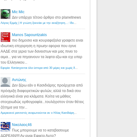
Mic Mic
Δεν υπάρχει τέτοιο άρθρο στο planetnews
Λόγιος Ερμής | Η γνώση ξεκινάει με την αναζήτηση...: Ιδού οι 18 που χρωστούν 11 δις ευρώ!
·
6 years ago
Manos Sapountzakis
πιο δημοσιο και κουραφεξαλα γραφετε ειναι
ιδιωτικη επιχειρηση η πρωην εφορια που εγινε
ΑΑΔΕ στα χερια των δανειστων και μας πινει το
αιμα... για να πηγαινουν τα λεφτα εξω και οχι υπερ
του Ελληνικου...
Εφορία: Κατάσχονται όλα ύστερα από 30 μέρες και χωρίς δικαστικές αποφάσεις - Λόγιος Ερμής
·
6 years ag
Αντώνης
Δεν ξέρω εάν ο Κασιδιάρης προέρχεται από
πρόσμιξη διαφορετικών φυλών, αλλά τα δικά σου
ελληνικά είναι για κλάματα. Κοίτα να μάθεις
στοιχειωδώς ορθογραφία...τουλάχιστον όταν θέτεις
ζήτημα για την...
Αμερικανοί ρατσιστές αναρωτιούνται αν ο Ηλίας Κασιδιάρης ανήκει στη λευκή φυλή... - Λόγιος Ερμής
·
7 yea
Νικολαος46
Πως μπορουμε να το κατεβασουμε
ΔΩΡΕΑΝ!!!! Αν ειναι Εφικτο Αυτο?