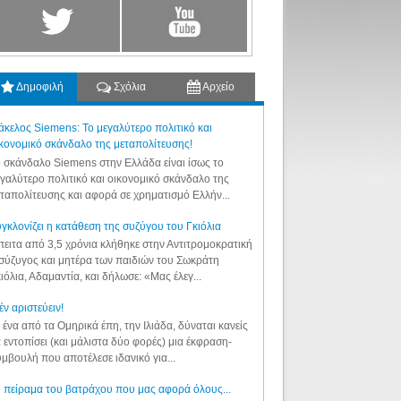
Δημοφιλή
Σχόλια
Αρχείο
κελος Siemens: Το μεγαλύτερο πολιτικό και
κονομικό σκάνδαλο της μεταπολίτευσης!
 σκάνδαλο Siemens στην Ελλάδα είναι ίσως το
γαλύτερο πολιτικό και οικονομικό σκάνδαλο της
ταπολίτευσης και αφορά σε χρηματισμό Ελλήν...
γκλονίζει η κατάθεση της συζύγου του Γκιόλια
ειτα από 3,5 χρόνια κλήθηκε στην Αντιτρομοκρατική
σύζυγος και μητέρα των παιδιών του Σωκράτη
ιόλια, Αδαμαντία, και δήλωσε: «Μας έλεγ...
έν αριστεύειν!
 ένα από τα Ομηρικά έπη, την Ιλιάδα, δύναται κανείς
 εντοπίσει (και μάλιστα δύο φορές) μια έκφραση-
μβουλή που αποτέλεσε ιδανικό για...
 πείραμα του βατράχου που μας αφορά όλους...