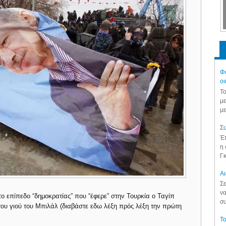
Φά
οι
Το
με
με
Συ
Έπ
η 
Γκ
Aι
Σε
να
το επίπεδο “δημοκρατίας” που “έφερε” στην Τουρκία ο Ταγίπ
συ
του γιού του Μπιλάλ (διαβάστε εδω λέξη πρός λέξη την πρώτη
Το