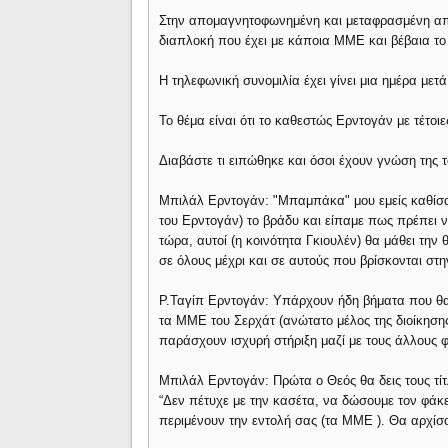
Στην απομαγνητοφωνημένη και μεταφρασμένη από
διαπλοκή που έχει με κάποια ΜΜΕ και βέβαια το 
Η τηλεφωνική συνομιλία έχει γίνει μια ημέρα μετ
Το θέμα είναι ότι το καθεστώς Ερντογάν με τέτοι
Διαβάστε τι ειπώθηκε και όσοι έχουν γνώση της
Μπιλάλ Ερντογάν: "Μπαμπάκα" μου εμείς καθίσα
του Ερντογάν) το βράδυ και είπαμε πως πρέπει 
τώρα, αυτοί (η κοινότητα Γκιουλέν) θα μάθει την θ
σε όλους μέχρι και σε αυτούς που βρίσκονται στ
Ρ.Ταγίπ Ερντογάν: Υπάρχουν ήδη βήματα που θα 
τα ΜΜΕ του Σερχάτ (ανώτατο μέλος της διοίκηση
παράσχουν ισχυρή στήριξη μαζί με τους άλλους φ
Μπιλάλ Ερντογάν: Πρώτα ο Θεός θα δεις τους τίτ
“Δεν πέτυχε με την κασέτα, να δώσουμε τον φάκε
περιμένουν την εντολή σας (τα ΜΜΕ ). Θα αρχίσ