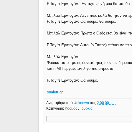
Ρ.Ταγίπ Ερντογάν : Εντάξει ψυχή μου θα μπούμε μ
Μπιλάλ Ερντογάν: Λένε πως καλά θα ήταν να ερχ
Ρ.Ταγίπ Ερντογάν: Θα δούμε, θα δούμε.
Μπιλάλ Ερντογάν: Πρώτα ο Θεός έτσι θα είναι πο
Ρ.Ταγίπ Ερντογάν: Αυτοί (ο Τύπος) φτάνει σε πε
Μπιλάλ Ερντογάν:
Φυσικά αυτοί, με τις δυνατότητες τους ως δημο
και η ΜΙΤ εργαζόταν λίγο πιο μπροστά!
Ρ.Ταγίπ Ερντογάν: Θα δούμε.
onalert.gr
Αναρτήθηκε από
Unknown
στις
2:00:00 μ.μ.
Κατηγορία:
Κόσμος
,
Τουρκία