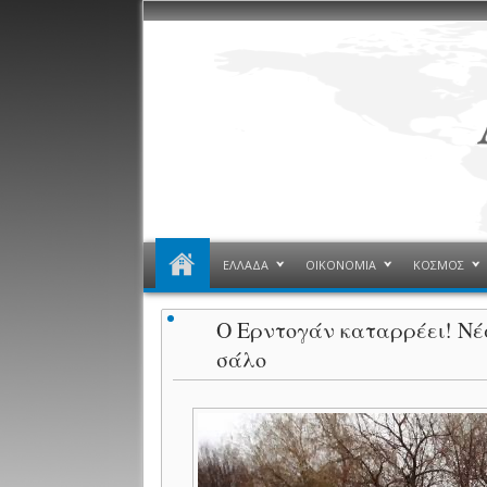
ΕΛΛΑΔΑ
ΟΙΚΟΝΟΜΙΑ
ΚΟΣΜΟΣ
Ο Ερντογάν καταρρέει! Νέα
σάλο