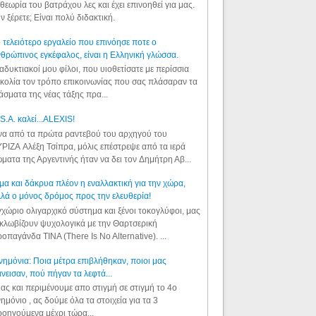
θεωρία του βατράχου λες και έχει επινοηθεί για μας.
ν ξέρετε; Είναι πολύ διδακτική.
 τελειότερο εργαλείο που επινόησε ποτε ο
θρώπινος εγκέφαλος, είναι η Ελληνική γλώσσα.
αδυκτιακοί μου φίλοι, που υιοθετίσατε με περίσσια
κολία τον τρόπο επικοινωνίας που σας πλάσαραν τα
άσματα της νέας τάξης πρα...
S.A. καλεί...ALEXIS!
α από τα πρώτα ραντεβού του αρχηγού του
ΡΙΖΑ Αλέξη Τσίπρα, μόλις επέστρεψε από τα ιερά
ματα της Αργεντινής ήταν να δει τον Δημήτρη Αβ...
μα και δάκρυα πλέον η εναλλακτική για την χώρα,
λά ο μόνος δρόμος προς την ελευθερία!
χώριο ολιγαρχικό σύστημα και ξένοι τοκογλύφοι, μας
κλωβίζουν ψυχολογικά με την Θαρτσερική
οπαγάνδα TINA (There Is No Alternative). ...
ημόνια: Ποια μέτρα επιβλήθηκαν, ποιοι μας
νεισαν, πού πήγαν τα λεφτά...
ας και περιμένουμε απο στιγμή σε στιγμή το 4ο
ημόνιο , ας δούμε όλα τα στοιχεία για τα 3
οηγούμενα μέχρι τώρα...