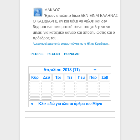
ΜΑΚΔΟΣ
Έχουν απόλυτο δίκιο ΔΕΝ ΕΙΝΑΙ ΕΛΛΗΝΑΣ
Ο ΚΑΣΙΔΙΑΡΗΣ αν και θέλει να νιώθει και δεν
δέχομαι ενα πνευματικό τέκνο του χιτλερ να να
μιλάει για κατοχικό δανειο και αποζημιώσεις και ο
πρόεδρος του...
Αμερικανοί ρατσιστές αναρωτιούνται αν ο Ηλίας Κασιδιάρης ανήκει στη λευκή φυλή... - Λόγιος Ερμής
PEOPLE
RECENT
POPULAR
Κυρ
Δευ
Τρι
Τετ
Πεμ
Παρ
Σαβ
◄
Κλίκ εδώ για όλα τα άρθρα του Μήνα