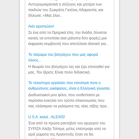
Αντιτρομοκρατική η σύζυγος και μητέρα των
παιδιών του Σωκράτη Γκιόλια, Αδαμαντία, και
δήλωσε: «Μας έλεγ...
Aιέν αριστεύειν!
Σε ένα από τα Ομηρικά έπη, την Ιλιάδα, δύναται
κανείς να εντοπίσει (και μάλιστα δύο φορές) μια
έκφραση-συμβουλή που αποτέλεσε ιδανικό για...
Το πείραμα του βατράχου που μας αφορά
όλους...
Η θεωρία του βατράχου λες και έχει επινοηθεί για
μας. Την ξέρετε; Είναι πολύ διδακτική.
Το τελειότερο εργαλείο που επινόησε ποτε ο
ανθρώπινος εγκέφαλος, είναι η Ελληνική γλώσσα.
Διαδυκτιακοί μου φίλοι, που υιοθετίσατε με
περίσσια ευκολία τον τρόπο επικοινωνίας που
σας πλάσαραν τα μιάσματα της νέας τάξης πρα...
U.S.A. καλεί...ALEXIS!
Ένα από τα πρώτα ραντεβού του αρχηγού του
ΣΥΡΙΖΑ Αλέξη Τσίπρα, μόλις επέστρεψε από τα
ιερά χώματα της Αργεντινής ήταν να δει