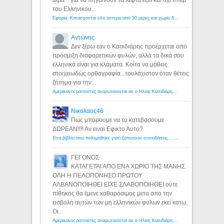
του Ελληνικου...
Εφορία: Κατάσχονται όλα ύστερα από 30 μέρες και χωρίς δικαστικές αποφάσεις - Λόγιος Ερμής
Αντώνης
Δεν ξέρω εάν ο Κασιδιάρης προέρχεται από
πρόσμιξη διαφορετικών φυλών, αλλά τα δικά σου
ελληνικά είναι για κλάματα. Κοίτα να μάθεις
στοιχειωδώς ορθογραφία...τουλάχιστον όταν θέτεις
ζήτημα για την...
Αμερικανοί ρατσιστές αναρωτιούνται αν ο Ηλίας Κασιδιάρης ανήκει στη λευκή φυλή... - Λόγιος Ερμής
Νικολαος46
Πως μπορουμε να το κατεβασουμε
ΔΩΡΕΑΝ!!!! Αν ειναι Εφικτο Αυτο?
Ένα βιβλίο που πολεμήθηκε γιατί ξυπνούσε συνειδήσεις... - Λόγιος Ερμής | Η γνώση ξεκινάει με την αναζήτηση...
ΓΕΓΟΝΟΣ
ΚΑΤΑΓΕΤΑΙ ΑΠΟ ΕΝΑ ΧΩΡΙΟ ΤΗΣ ΜΑΝΗΣ.
ΟΛΗ Η ΠΕΛΟΠΟΝΗΣΟ ΠΡΩΤΟΥ
ΑΛΒΑΝΟΠΟΙΗΘΕΙ ΕΙΧΕ ΣΛΑΒΟΠΟΙΗΘΕΙ ούτε
πίθηκος θα έμενε καθαρόαιμος μετα απο την
εισβολή αυτών των μη ελληνικών φυλων εκεί κατω.
Οι...
Αμερικανοί ρατσιστές αναρωτιούνται αν ο Ηλίας Κασιδιάρης ανήκει στη λευκή φυλή... - Λόγιος Ερμής