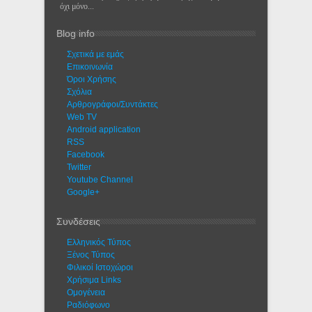
όχι μόνο...
Blog info
Σχετικά με εμάς
Eπικοινωνία
Όροι Χρήσης
Σχόλια
Αρθρογράφοι/Συντάκτες
Web TV
Android application
RSS
Facebook
Twitter
Youtube Channel
Google+
Συνδέσεις
Ελληνικός Τύπος
Ξένος Τύπος
Φιλικοί Ιστοχώροι
Χρήσιμα Links
Ομογένεια
Ραδιόφωνο