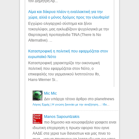
τον Δημήτρη Αβ...
Αίμα και δάκρυα πλέον η εναλλακτική για την
χώρα, αλλά ο μόνος δρόμος προς την ελευθερία!
Εγχώριο ολιγαρχικό σύστημα και ξένοι
τοκογλύφοι, μας εγκλωβίζουν ψυχολογικά με την
Θαρτσερική προπαγάνδα TINA (There Is No
Alternative). ...
Καταστροφική η πολιτική που εφαρμόζεται στον
ευρωπαϊκό Νότο
Καταστροφική χαρακτηρίζει την οικονομική
πολιτική που εφαρμόζεται στον Νότο, ο
επικεφαλής του γερμανικού Ινστιτούτου Ifo,
Hans-Werner Si...
Mic Mic
Δεν υπάρχει τέτοιο άρθρο στο planetnews
Λόγιος Ερμής | Η γνώση ξεκινάει με την αναζήτηση...: Ιδού οι 18 που χρωστούν 11 δις ευρώ!
Manos Sapountzakis
πιο δημοσιο και κουραφεξαλα γραφετε ειναι
ιδιωτικη επιχειρηση η πρωην εφορια που εγινε
ΑΑΔΕ στα χερια των δανειστων και μας πινει το
αιμα... για να πηγαινουν τα λεφτα εξω και οχι υπερ