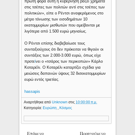
πρώτη φορά αυτή η κυβέρνηση βάζει χρήματα
στις τσέπες των πολιτών αντί στις τσέπες των
πολιτικών», είπε ο Ρέντσι αναφερόμενος στο
μέτρο τόνωσης των εισοδημάτων 10
εκατομμυρίων μισθωτών που αμείβονται με
λιγότερα από 1.500 ευρώ μηνιαίως.
Ο Ρέντσι επίσης διαβεβαίωσε τους
συνταξιούχους ότι δεν πρόκειται να θιγούν οι
συντάξεις των 2.000-3.000 ευρώ, όπως είχε
προτε
ί
νει ο «τσάρος των περικοπών» Κάρλο
Κοταρέλι. Ο Κοταρέλι καταρτίζει σχέδια για
μειώσεις δαπανών ύψους 32 δισεκατομμυρίων
ευρώ εντός τριετίας.
hassapis
Αναρτήθηκε από
Unknown
στις
10:00:00 π.μ.
Κατηγορία:
Ευρώπη
,
Κόσμος
Επόμενο
Προηγούμενο