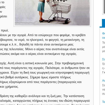
ι το
οράς
ων
ρέσει
ο πρωϊ,
Φά
δέουν με την αγορά. Από τα εσώρουχα που φοράμε, το κρεβάτι
οι
όβουρτσα, το νερό, το ηλεκτρ
ι
κό, το φαγητό, τη μετακίνηση, τη
Το
σουμε κ.λ.π., δηλαδή τα πάντα είναι αντικείμενα μιας
με
υς της τελευταίας. Μόνο ο αέρας που αναπνέουμε είναι εκτός
με
τώσεις ακόμα και ο αέρας είναι αντικείμενο της αγοράς.
Συ
ποχής. Αυτή είναι η αστική κοινωνία μας. Στην προβιομηχανική
Έπ
πό τους παράγοντες της αγοράς. Παλιότερα, οι άνθρωποι ήταν σε
η 
Γκ
χρονα. Είχαν τη δική τους γεωργική και κτηνοτροφική παραγωγή
ντικό βαθμό αυτάρκεις. Σήμερα όμως είμαστε πλήρως
Aι
πλήρως εξαρτώμενοι από τους παράγοντες (παραγωγούς και
Σε
και χρήματος.
να
συ
η δράση της καθορίζει ανάλογα και τη ζωή μας. Την κατάσταση
αλισμός, καταργώντας πλήρως τις έννοιες του ιδιώτη παραγωγού
Το