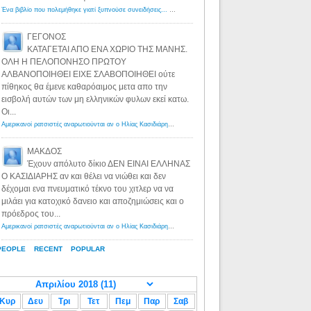
Ένα βιβλίο που πολεμήθηκε γιατί ξυπνούσε συνειδήσεις... - Λόγιος Ερμής | Η γνώση ξεκινάει με την αναζήτηση...
ΓΕΓΟΝΟΣ
ΚΑΤΑΓΕΤΑΙ ΑΠΟ ΕΝΑ ΧΩΡΙΟ ΤΗΣ ΜΑΝΗΣ.
ΟΛΗ Η ΠΕΛΟΠΟΝΗΣΟ ΠΡΩΤΟΥ
ΑΛΒΑΝΟΠΟΙΗΘΕΙ ΕΙΧΕ ΣΛΑΒΟΠΟΙΗΘΕΙ ούτε
πίθηκος θα έμενε καθαρόαιμος μετα απο την
εισβολή αυτών των μη ελληνικών φυλων εκεί κατω.
Οι...
Αμερικανοί ρατσιστές αναρωτιούνται αν ο Ηλίας Κασιδιάρης ανήκει στη λευκή φυλή... - Λόγιος Ερμής
·
8 yea
ΜΑΚΔΟΣ
Έχουν απόλυτο δίκιο ΔΕΝ ΕΙΝΑΙ ΕΛΛΗΝΑΣ
Ο ΚΑΣΙΔΙΑΡΗΣ αν και θέλει να νιώθει και δεν
δέχομαι ενα πνευματικό τέκνο του χιτλερ να να
μιλάει για κατοχικό δανειο και αποζημιώσεις και ο
πρόεδρος του...
Αμερικανοί ρατσιστές αναρωτιούνται αν ο Ηλίας Κασιδιάρης ανήκει στη λευκή φυλή... - Λόγιος Ερμής
·
8 yea
PEOPLE
RECENT
POPULAR
Κυρ
Δευ
Τρι
Τετ
Πεμ
Παρ
Σαβ