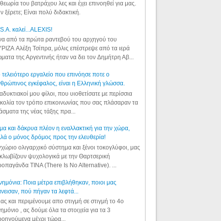
θεωρία του βατράχου λες και έχει επινοηθεί για μας.
ν ξέρετε; Είναι πολύ διδακτική.
S.A. καλεί...ALEXIS!
α από τα πρώτα ραντεβού του αρχηγού του
ΡΙΖΑ Αλέξη Τσίπρα, μόλις επέστρεψε από τα ιερά
ματα της Αργεντινής ήταν να δει τον Δημήτρη Αβ...
 τελειότερο εργαλείο που επινόησε ποτε ο
θρώπινος εγκέφαλος, είναι η Ελληνική γλώσσα.
αδυκτιακοί μου φίλοι, που υιοθετίσατε με περίσσια
κολία τον τρόπο επικοινωνίας που σας πλάσαραν τα
άσματα της νέας τάξης πρα...
μα και δάκρυα πλέον η εναλλακτική για την χώρα,
λά ο μόνος δρόμος προς την ελευθερία!
χώριο ολιγαρχικό σύστημα και ξένοι τοκογλύφοι, μας
κλωβίζουν ψυχολογικά με την Θαρτσερική
οπαγάνδα TINA (There Is No Alternative). ...
ημόνια: Ποια μέτρα επιβλήθηκαν, ποιοι μας
νεισαν, πού πήγαν τα λεφτά...
ας και περιμένουμε απο στιγμή σε στιγμή το 4ο
ημόνιο , ας δούμε όλα τα στοιχεία για τα 3
οηγούμενα μέχρι τώρα...