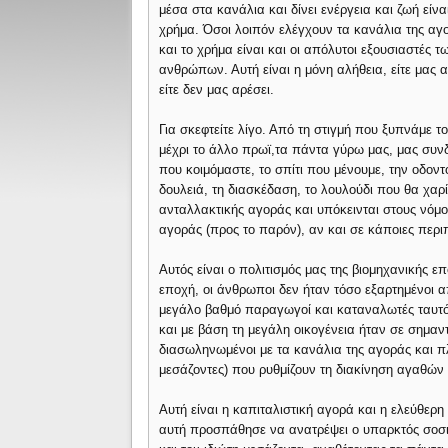
μέσα στα κανάλια και δίνει ενέργεια και ζωή είνα
χρήμα. Όσοι λοιπόν ελέγχουν τα κανάλια της αγ
και το χρήμα είναι και οι απόλυτοι εξουσιαστές τ
ανθρώπων. Αυτή είναι η μόνη αλήθεια, είτε μας α
είτε δεν μας αρέσει.
Για σκεφτείτε λίγο. Από τη στιγμή που ξυπνάμε τ
μέχρι το άλλο πρωϊ,τα πάντα γύρω μας, μας συν
που κοιμόμαστε, το σπίτι που μένουμε, την οδοντ
δουλειά, τη διασκέδαση, το λουλούδι που θα χαρί
ανταλλακτικής αγοράς και υπόκεινται στους νόμο
αγοράς (προς το παρόν), αν και σε κάποιες περιπ
Αυτός είναι ο πολιτισμός μας της βιομηχανικής ε
εποχή, οι άνθρωποι δεν ήταν τόσο εξαρτημένοι α
μεγάλο βαθμό παραγωγοί και καταναλωτές ταυτό
και με βάση τη μεγάλη οικογένεια ήταν σε σημα
διασωληνωμένοι με τα κανάλια της αγοράς και 
μεσάζοντες) που ρυθμίζουν τη διακίνηση αγαθών 
Αυτή είναι η καπιταλιστική αγορά και η ελεύθερ
αυτή προσπάθησε να ανατρέψει ο υπαρκτός σοσι