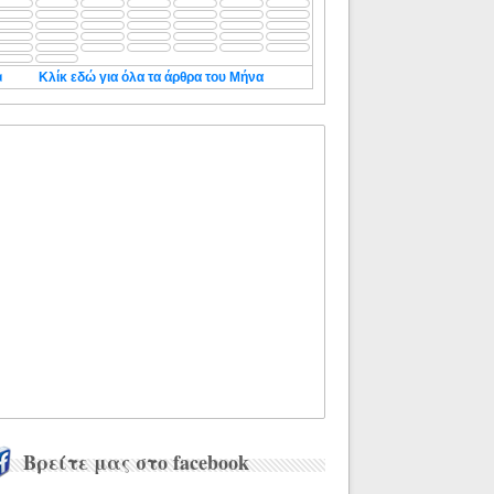
◄
Κλίκ εδώ για όλα τα άρθρα του Μήνα
Βρείτε μας στο facebook