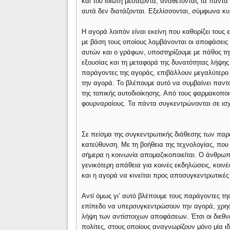
και του ιδιώτη μεσάζοντα, αναθέτοντας τα πάντα
αυτά δεν διατάζονται. Εξελίσσονται, σύμφωνα κυρ
Η αγορά λοιπόν είναι εκείνη που καθορίζει τους 
με βάση τους οποίους λαμβάνονται οι αποφάσεις 
αυτών και ο γράφων, υποστηρίζουμε με πάθος τ
εξουσίας και τη μεταφορά της δυνατότητας λήψης
παράγοντες της αγοράς, επιβάλλουν μεγαλύτερο 
την αγορά. Το βλέπουμε αυτό να συμβαίνει παντο
της τοπικής αυτοδιοίκησης. Από τους φαρμακοποι
φουρναραίους. Τα πάντα συγκεντρώνονται σε ισ
Σε πείσμα της συγκεντρωτικής διάθεσης των παρα
κατεύθυνση. Με τη βοήθεια της τεχνολογίας, που
σήμερα η κοινωνία απομαζικοποιείται. Ο άνθρωπο
γενικότερη απάθεια για κοινές εκδηλώσεις, κοιν
και η αγορά να κινείται προς αποσυγκεντρωτικές
Αντί όμως γι’ αυτό βλέπουμε τους παράγοντες τ
επίπεδο να υπερσυγκεντρώσουν την αγορά, χρησι
λήψη των αντίστοιχων αποφάσεων. Έτσι οι διεθν
πολίτες, στους οποίους αναγνωρίζουν μόνο μία ι