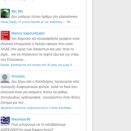
Mic Mic
Δεν υπάρχει τέτοιο άρθρο στο planetnews
Λόγιος Ερμής | Η γνώση ξεκινάει με την αναζήτηση...: Ιδού οι 18 που χρωστούν 11 δις ευρώ!
·
6 years ago
Manos Sapountzakis
πιο δημοσιο και κουραφεξαλα γραφετε ειναι
ιδιωτικη επιχειρηση η πρωην εφορια που εγινε
ΑΑΔΕ στα χερια των δανειστων και μας πινει το
αιμα... για να πηγαινουν τα λεφτα εξω και οχι υπερ
του Ελληνικου...
Εφορία: Κατάσχονται όλα ύστερα από 30 μέρες και χωρίς δικαστικές αποφάσεις - Λόγιος Ερμής
·
6 years ag
Αντώνης
Δεν ξέρω εάν ο Κασιδιάρης προέρχεται από
πρόσμιξη διαφορετικών φυλών, αλλά τα δικά σου
ελληνικά είναι για κλάματα. Κοίτα να μάθεις
στοιχειωδώς ορθογραφία...τουλάχιστον όταν θέτεις
ζήτημα για την...
Αμερικανοί ρατσιστές αναρωτιούνται αν ο Ηλίας Κασιδιάρης ανήκει στη λευκή φυλή... - Λόγιος Ερμής
·
7 yea
Νικολαος46
Πως μπορουμε να το κατεβασουμε
ΔΩΡΕΑΝ!!!! Αν ειναι Εφικτο Αυτο?