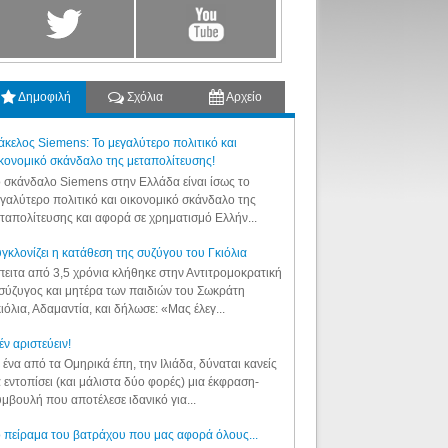
Δημοφιλή
Σχόλια
Αρχείο
κελος Siemens: Το μεγαλύτερο πολιτικό και
κονομικό σκάνδαλο της μεταπολίτευσης!
 σκάνδαλο Siemens στην Ελλάδα είναι ίσως το
γαλύτερο πολιτικό και οικονομικό σκάνδαλο της
ταπολίτευσης και αφορά σε χρηματισμό Ελλήν...
γκλονίζει η κατάθεση της συζύγου του Γκιόλια
ειτα από 3,5 χρόνια κλήθηκε στην Αντιτρομοκρατική
σύζυγος και μητέρα των παιδιών του Σωκράτη
ιόλια, Αδαμαντία, και δήλωσε: «Μας έλεγ...
έν αριστεύειν!
 ένα από τα Ομηρικά έπη, την Ιλιάδα, δύναται κανείς
 εντοπίσει (και μάλιστα δύο φορές) μια έκφραση-
μβουλή που αποτέλεσε ιδανικό για...
 πείραμα του βατράχου που μας αφορά όλους...