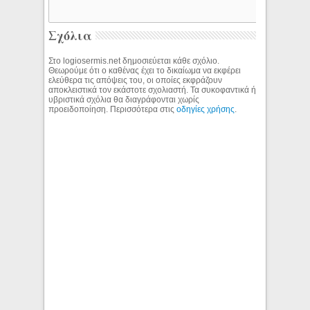
Σχόλια
Στο logiosermis.net δημοσιεύεται κάθε σχόλιο.
Θεωρούμε ότι ο καθένας έχει το δικαίωμα να εκφέρει
ελεύθερα τις απόψεις του, οι οποίες εκφράζουν
αποκλειστικά τον εκάστοτε σχολιαστή. Τα συκοφαντικά ή
υβριστικά σχόλια θα διαγράφονται χωρίς
προειδοποίηση. Περισσότερα στις
οδηγίες χρήσης
.