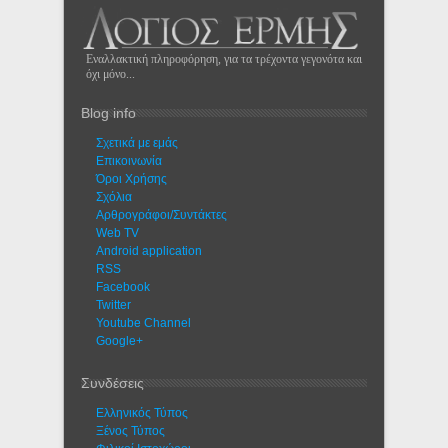
Εναλλακτική πληροφόρηση, για τα τρέχοντα γεγονότα και
όχι μόνο...
Blog info
Σχετικά με εμάς
Eπικοινωνία
Όροι Χρήσης
Σχόλια
Αρθρογράφοι/Συντάκτες
Web TV
Android application
RSS
Facebook
Twitter
Youtube Channel
Google+
Συνδέσεις
Ελληνικός Τύπος
Ξένος Τύπος