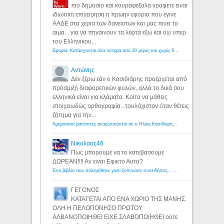
πιο δημοσιο και κουραφεξαλα γραφετε ειναι
ιδιωτικη επιχειρηση η πρωην εφορια που εγινε
ΑΑΔΕ στα χερια των δανειστων και μας πινει το
αιμα... για να πηγαινουν τα λεφτα εξω και οχι υπερ
του Ελληνικου...
Εφορία: Κατάσχονται όλα ύστερα από 30 μέρες και χωρίς δικαστικές αποφάσεις - Λόγιος Ερμής
Αντώνης
Δεν ξέρω εάν ο Κασιδιάρης προέρχεται από
πρόσμιξη διαφορετικών φυλών, αλλά τα δικά σου
ελληνικά είναι για κλάματα. Κοίτα να μάθεις
στοιχειωδώς ορθογραφία...τουλάχιστον όταν θέτεις
ζήτημα για την...
Αμερικανοί ρατσιστές αναρωτιούνται αν ο Ηλίας Κασιδιάρης ανήκει στη λευκή φυλή... - Λόγιος Ερμής
Νικολαος46
Πως μπορουμε να το κατεβασουμε
ΔΩΡΕΑΝ!!!! Αν ειναι Εφικτο Αυτο?
Ένα βιβλίο που πολεμήθηκε γιατί ξυπνούσε συνειδήσεις... - Λόγιος Ερμής | Η γνώση ξεκινάει με την αναζήτηση...
ΓΕΓΟΝΟΣ
ΚΑΤΑΓΕΤΑΙ ΑΠΟ ΕΝΑ ΧΩΡΙΟ ΤΗΣ ΜΑΝΗΣ.
ΟΛΗ Η ΠΕΛΟΠΟΝΗΣΟ ΠΡΩΤΟΥ
ΑΛΒΑΝΟΠΟΙΗΘΕΙ ΕΙΧΕ ΣΛΑΒΟΠΟΙΗΘΕΙ ούτε