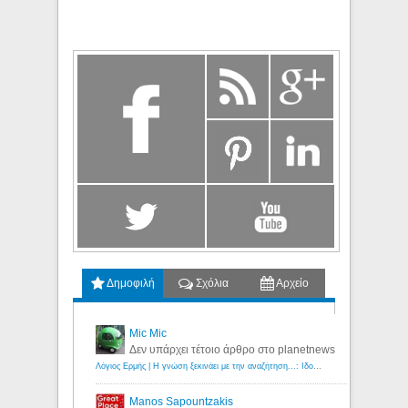
Δημοφιλή
Σχόλια
Αρχείο
Mic Mic
Δεν υπάρχει τέτοιο άρθρο στο planetnews
Λόγιος Ερμής | Η γνώση ξεκινάει με την αναζήτηση...: Ιδού οι 18 που χρωστούν 11 δις ευρώ!
Manos Sapountzakis