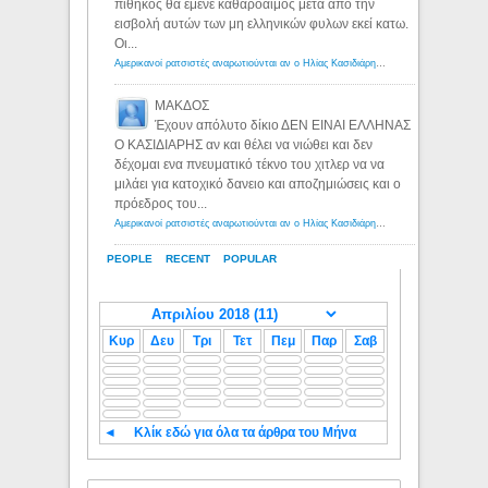
πίθηκος θα έμενε καθαρόαιμος μετα απο την
εισβολή αυτών των μη ελληνικών φυλων εκεί κατω.
Οι...
Αμερικανοί ρατσιστές αναρωτιούνται αν ο Ηλίας Κασιδιάρης ανήκει στη λευκή φυλή... - Λόγιος Ερμής
ΜΑΚΔΟΣ
Έχουν απόλυτο δίκιο ΔΕΝ ΕΙΝΑΙ ΕΛΛΗΝΑΣ
Ο ΚΑΣΙΔΙΑΡΗΣ αν και θέλει να νιώθει και δεν
δέχομαι ενα πνευματικό τέκνο του χιτλερ να να
μιλάει για κατοχικό δανειο και αποζημιώσεις και ο
πρόεδρος του...
Αμερικανοί ρατσιστές αναρωτιούνται αν ο Ηλίας Κασιδιάρης ανήκει στη λευκή φυλή... - Λόγιος Ερμής
PEOPLE
RECENT
POPULAR
Κυρ
Δευ
Τρι
Τετ
Πεμ
Παρ
Σαβ
◄
Κλίκ εδώ για όλα τα άρθρα του Μήνα