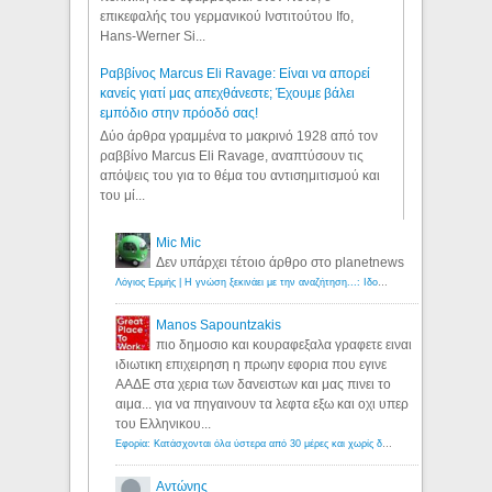
επικεφαλής του γερμανικού Ινστιτούτου Ifo,
Hans-Werner Si...
Ραββίνος Marcus Eli Ravage: Είναι να απορεί
κανείς γιατί μας απεχθάνεστε; Έχουμε βάλει
εμπόδιο στην πρόοδό σας!
Δύο άρθρα γραμμένα το μακρινό 1928 από τον
ραββίνο Marcus Eli Ravage, αναπτύσουν τις
απόψεις του για το θέμα του αντισημιτισμού και
του μί...
Mic Mic
Δεν υπάρχει τέτοιο άρθρο στο planetnews
Λόγιος Ερμής | Η γνώση ξεκινάει με την αναζήτηση...: Ιδού οι 18 που χρωστούν 11 δις ευρώ!
Manos Sapountzakis
πιο δημοσιο και κουραφεξαλα γραφετε ειναι
ιδιωτικη επιχειρηση η πρωην εφορια που εγινε
ΑΑΔΕ στα χερια των δανειστων και μας πινει το
αιμα... για να πηγαινουν τα λεφτα εξω και οχι υπερ
του Ελληνικου...
Εφορία: Κατάσχονται όλα ύστερα από 30 μέρες και χωρίς δικαστικές αποφάσεις - Λόγιος Ερμής
Αντώνης