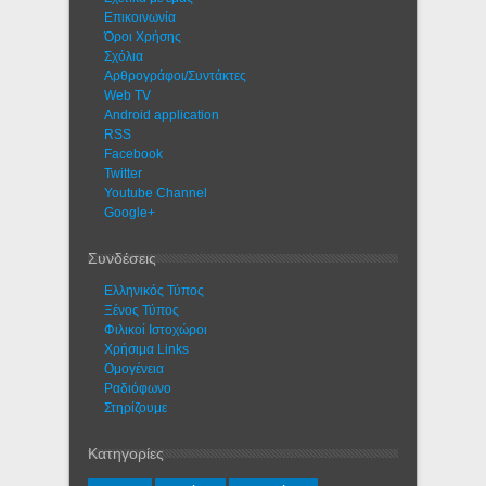
Eπικοινωνία
Όροι Χρήσης
Σχόλια
Αρθρογράφοι/Συντάκτες
Web TV
Android application
RSS
Facebook
Twitter
Youtube Channel
Google+
Συνδέσεις
Ελληνικός Τύπος
Ξένος Τύπος
Φιλικοί Ιστοχώροι
Χρήσιμα Links
Ομογένεια
Ραδιόφωνο
Στηρίζουμε
Κατηγορίες