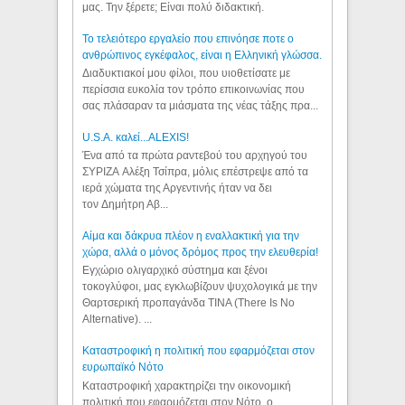
μας. Την ξέρετε; Είναι πολύ διδακτική.
Το τελειότερο εργαλείο που επινόησε ποτε ο
ανθρώπινος εγκέφαλος, είναι η Ελληνική γλώσσα.
Διαδυκτιακοί μου φίλοι, που υιοθετίσατε με
περίσσια ευκολία τον τρόπο επικοινωνίας που
σας πλάσαραν τα μιάσματα της νέας τάξης πρα...
U.S.A. καλεί...ALEXIS!
Ένα από τα πρώτα ραντεβού του αρχηγού του
ΣΥΡΙΖΑ Αλέξη Τσίπρα, μόλις επέστρεψε από τα
ιερά χώματα της Αργεντινής ήταν να δει
τον Δημήτρη Αβ...
Αίμα και δάκρυα πλέον η εναλλακτική για την
χώρα, αλλά ο μόνος δρόμος προς την ελευθερία!
Εγχώριο ολιγαρχικό σύστημα και ξένοι
τοκογλύφοι, μας εγκλωβίζουν ψυχολογικά με την
Θαρτσερική προπαγάνδα TINA (There Is No
Alternative). ...
Καταστροφική η πολιτική που εφαρμόζεται στον
ευρωπαϊκό Νότο
Καταστροφική χαρακτηρίζει την οικονομική
πολιτική που εφαρμόζεται στον Νότο, ο