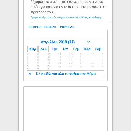
δέχομαι ενα πνευματικό τέκνο του χιτλερ να να
μιλάει για κατοχικό δανειο και αποζημιώσεις και ο
πρόεδρος του...
Αμερικανοί ρατσιστές αναρωτιούνται αν ο Ηλίας Κασιδιάρης ανήκει στη λευκή φυλή... - Λόγιος Ερμής
PEOPLE
RECENT
POPULAR
Κυρ
Δευ
Τρι
Τετ
Πεμ
Παρ
Σαβ
◄
Κλίκ εδώ για όλα τα άρθρα του Μήνα