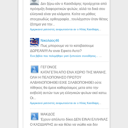
Δεν ξέρω εάν ο Κασιδιάρης προέρχεται από
πρόσμιξη διαφορετικών φυλών, αλλά τα δικά σου
ελληνικά είναι για κλάματα. Κοίτα να μάθεις
στοιχειωδώς ορθογραφία...τουλάχιστον όταν θέτεις
ζήτημα για την...
Αμερικανοί ρατσιστές αναρωτιούνται αν ο Ηλίας Κασιδιάρης ανήκει στη λευκή φυλή... - Λόγιος Ερμής
Νικολαος46
Πως μπορουμε να το κατεβασουμε
ΔΩΡΕΑΝ!!!! Αν ειναι Εφικτο Αυτο?
Ένα βιβλίο που πολεμήθηκε γιατί ξυπνούσε συνειδήσεις... - Λόγιος Ερμής | Η γνώση ξεκινάει με την αναζήτηση...
ΓΕΓΟΝΟΣ
ΚΑΤΑΓΕΤΑΙ ΑΠΟ ΕΝΑ ΧΩΡΙΟ ΤΗΣ ΜΑΝΗΣ.
ΟΛΗ Η ΠΕΛΟΠΟΝΗΣΟ ΠΡΩΤΟΥ
ΑΛΒΑΝΟΠΟΙΗΘΕΙ ΕΙΧΕ ΣΛΑΒΟΠΟΙΗΘΕΙ ούτε
πίθηκος θα έμενε καθαρόαιμος μετα απο την
εισβολή αυτών των μη ελληνικών φυλων εκεί κατω.
Οι...
Αμερικανοί ρατσιστές αναρωτιούνται αν ο Ηλίας Κασιδιάρης ανήκει στη λευκή φυλή... - Λόγιος Ερμής
ΜΑΚΔΟΣ
Έχουν απόλυτο δίκιο ΔΕΝ ΕΙΝΑΙ ΕΛΛΗΝΑΣ
Ο ΚΑΣΙΔΙΑΡΗΣ αν και θέλει να νιώθει και δεν