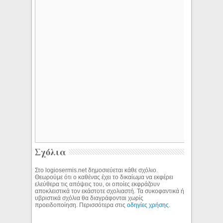
Σχόλια
Στο logiosermis.net δημοσιεύεται κάθε σχόλιο.
Θεωρούμε ότι ο καθένας έχει το δικαίωμα να εκφέρει
ελεύθερα τις απόψεις του, οι οποίες εκφράζουν
αποκλειστικά τον εκάστοτε σχολιαστή. Τα συκοφαντικά ή
υβριστικά σχόλια θα διαγράφονται χωρίς
προειδοποίηση. Περισσότερα στις
οδηγίες χρήσης
.