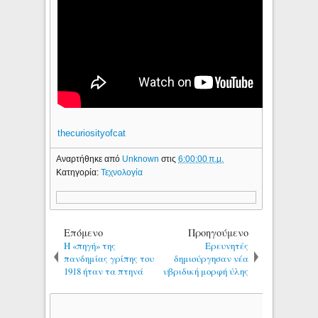
thecuriosityofcat
Αναρτήθηκε από
Unknown
στις
6:00:00 π.μ.
Κατηγορία:
Τεχνολογία
Επόμενο
Προηγούμενο
H «πηγή» της
Eρευνητές
πανδημίας γρίπης του
δημιούργησαν νέα
1918 ήταν τα πτηνά
υβριδική μορφή ύλης