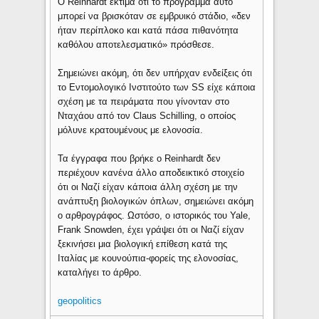
Ο Reinhardt εκτιμά ότι το πρόγραμμα αυτό
μπορεί να βρισκόταν σε εμβρυικό στάδιο, «δεν
ήταν περίπλοκο και κατά πάσα πιθανότητα
καθόλου αποτελεσματικό» πρόσθεσε.
Σημειώνει ακόμη, ότι δεν υπήρχαν ενδείξεις ότι
το Εντομολογικό Ινστιτούτο των SS είχε κάποια
σχέση με τα πειράματα που γίνονταν στο
Νταχάου από τον Claus Schilling, ο οποίος
μόλυνε κρατουμένους με ελονοσία.
Τα έγγραφα που βρήκε ο Reinhardt δεν
περιέχουν κανένα άλλο αποδεικτικό στοιχείο
ότι οι Ναζί είχαν κάποια άλλη σχέση με την
ανάπτυξη βιολογικών όπλων, σημειώνει ακόμη
ο αρθρογράφος. Ωστόσο, ο ιστορικός του Yale,
Frank Snowden, έχει γράψει ότι οι Ναζί είχαν
ξεκινήσει μια βιολογική επίθεση κατά της
Ιταλίας με κουνούπια-φορείς της ελονοσίας,
καταλήγει το άρθρο.
geopolitics