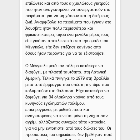
επιζώντες και από τους αιχμαλώτους γιατρούς
που ήταν αναγκασμένοι να συνεργαστούν στα
πειράματα, για να μη χάσουν και τη δική τους
ζωή. Αναμφίβολα τα πειράματα που έγιναν στο
Άουσβιτς ήταν πολύ περισσότερα και
φρικιαστικότερα, αφού ένα μεγάλο μέρος τους
είτε γινόταν αποκλειστικά από την ομάδα του
Μένγκελε, είτε δεν επέζησε κανένας από
όσους ήταν παρόντες για να τα εξιστορήσει.
Ο Μένγκελε μετά τον πόλεμο κατάφερε να
διαφύγει, με πλαστή ταυτότητα, στη Λατινική
Αμερική. Τελικά πνίγηκε το 1979 στη Βραζιλία,
μετά από έμφραγμα που υπέστη την ώρα που
κολυμπούσε στη θάλασσα. Είχε καταφέρει να
ξεφεύγει για 34 ολόκληρα χρόνια από τους
κυνηγούς εγκληματιών πολέμου,
επικηρυγμένος με μυθικά ποσά και
αναγκασμένος να κινείται μόνο τη νύχτα σαν
αγρίμι, αλλάζοντας συνεχώς τόπο κατοικίας,
για να μην εντοπιστεί από τους διώκτες του. Οι
προσωπικές του σημειώσεις δεν βρέθηκαν ποτέ