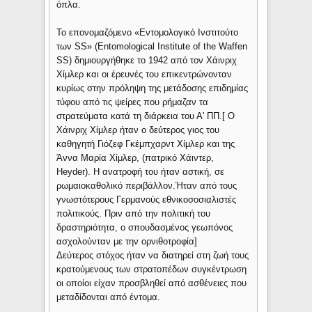
όπλα.
Το επονομαζόμενο «Εντομολογικό Ινστιτούτο
των SS» (Entomological Institute of the Waffen
SS) δημιουργήθηκε το 1942 από τον Χάινριχ
Χίμλερ και οι έρευνές του επικεντρώνονταν
κυρίως στην πρόληψη της μετάδοσης επιδημίας
τύφου από τις ψείρες που ρήμαζαν τα
στρατεύματα κατά τη διάρκεια του Α' ΠΠ.[ Ο
Χάινριχ Χίμλερ ήταν ο δεύτερος γιος του
καθηγητή Γιόζεφ Γκέμπχαρντ Χίμλερ και της
Άννα Μαρία Χίμλερ, (πατρικό Χάιντερ,
Heyder). Η ανατροφή του ήταν αστική, σε
ρωμαιοκαθολικό περιβάλλον.Ήταν από τους
γνωστότερους Γερμανούς εθνικοσοσιαλιστές
πολιτικούς. Πριν από την πολιτική του
δραστηριότητα, ο σπουδασμένος γεωπόνος
ασχολούνταν με την ορνιθοτροφία]
Δεύτερος στόχος ήταν να διατηρεί στη ζωή τους
κρατούμενους των στρατοπέδων συγκέντρωση
οι οποίοι είχαν προσβληθεί από ασθένειες που
μεταδίδονται από έντομα.