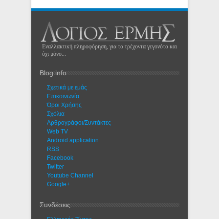
Εναλλακτική πληροφόρηση, για τα τρέχοντα γεγονότα και
όχι μόνο...
Blog info
Σχετικά με εμάς
Eπικοινωνία
Όροι Χρήσης
Σχόλια
Αρθρογράφοι/Συντάκτες
Web TV
Android application
RSS
Facebook
Twitter
Youtube Channel
Google+
Συνδέσεις