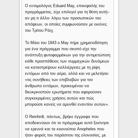
Ο εντομολόγος Eduard May, επικεφαλής του
προγράμματος, είχε επιλεγεί για τη θέση αυτή–
αν μη τι άλλο- λόγω των προσωπικών του
απόψεων, οι οποίες συμφωνούσαν με εκείνες
του Τρίτου Ράιχ.
Το Μάιο του 1943 ο May πήρε χρηματοδότηση
για ένα πρόγραμμα που σκοπό είχε την
ανάπτυξη φυτοφαρμάκων για την αντιμετώπιση
κάθε προσπάθειας των συμμαχικών δυνάμεων
να καταστρέψουν καλλιέργειες με τη ρίψη
εντόμων από τον αέρα, αλλά και να μελετήσει
«τις συνήθειες των επιβλαβών για τον
άνθρωπο εντόμων, προκειμένου να
διευκρινιστούν ερωτήματα που αφορούσαν
συγκεκριμένες χρήσεις αυτών και πώς
μπορούσε κανείς να αμυνθεί εναντίον αυτών».
Ο Reinhrdt, πάντως, βρήκε έγγραφα που
αποδεικνύουν ότι το πρόγραμμα αυτό ξεκίνησε
να ερευνά και τα κουνούπια Anopheles που
ήταν φορείς του παράσιτου της ελονοσίας, με