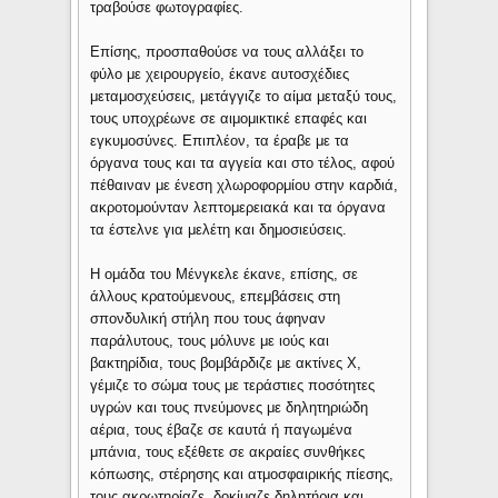
τραβούσε φωτογραφίες.
Επίσης, προσπαθούσε να τους αλλάξει το
φύλο με χειρουργείο, έκανε αυτοσχέδιες
μεταμοσχεύσεις, μετάγγιζε το αίμα μεταξύ τους,
τους υποχρέωνε σε αιμομικτικέ επαφές και
εγκυμοσύνες. Επιπλέον, τα έραβε με τα
όργανα τους και τα αγγεία και στο τέλος, αφού
πέθαιναν με ένεση χλωροφορμίου στην καρδιά,
ακροτομούνταν λεπτομερειακά και τα όργανα
τα έστελνε για μελέτη και δημοσιεύσεις.
Η ομάδα του Μένγκελε έκανε, επίσης, σε
άλλους κρατούμενους, επεμβάσεις στη
σπονδυλική στήλη που τους άφηναν
παράλυτους, τους μόλυνε με ιούς και
βακτηρίδια, τους βομβάρδιζε με ακτίνες Χ,
γέμιζε το σώμα τους με τεράστιες ποσότητες
υγρών και τους πνεύμονες με δηλητηριώδη
αέρια, τους έβαζε σε καυτά ή παγωμένα
μπάνια, τους εξέθετε σε ακραίες συνθήκες
κόπωσης, στέρησης και ατμοσφαιρικής πίεσης,
τους ακρωτηρίαζε, δοκίμαζε δηλητήρια και