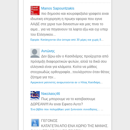
Manos Sapountzakis
πιο δημοσιο και κουραφεξαλα γραφετε ειναι
ιδιωτικη επιχειρηση η πρωην εφορια που εγινε
ΑΑΔΕ στα χερια των δανειστων και μας πινει το
αιμα... για να πηγαινουν τα λεφτα εξω και οχι υπερ
του Ελληνικου...
Εφορία: Κατάσχονται όλα ύστερα από 30 μέρες και χωρίς δικαστικές αποφάσεις - Λόγιος Ερμής
Αντώνης
Δεν ξέρω εάν ο Κασιδιάρης προέρχεται από
πρόσμιξη διαφορετικών φυλών, αλλά τα δικά σου
ελληνικά είναι για κλάματα. Κοίτα να μάθεις
στοιχειωδώς ορθογραφία...τουλάχιστον όταν θέτεις
ζήτημα για την...
Αμερικανοί ρατσιστές αναρωτιούνται αν ο Ηλίας Κασιδιάρης ανήκει στη λευκή φυλή... - Λόγιος Ερμής
Νικολαος46
Πως μπορουμε να το κατεβασουμε
ΔΩΡΕΑΝ!!!! Αν ειναι Εφικτο Αυτο?
Ένα βιβλίο που πολεμήθηκε γιατί ξυπνούσε συνειδήσεις... - Λόγιος Ερμής | Η γνώση ξεκινάει με την αναζήτηση...
ΓΕΓΟΝΟΣ
ΚΑΤΑΓΕΤΑΙ ΑΠΟ ΕΝΑ ΧΩΡΙΟ ΤΗΣ ΜΑΝΗΣ.