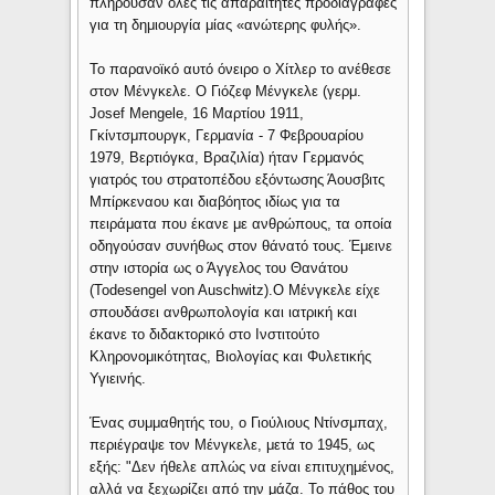
πληρούσαν όλες τις απαραίτητες προδιαγραφές
για τη δημιουργία μίας «ανώτερης φυλής».
Το παρανοϊκό αυτό όνειρο ο Χίτλερ το ανέθεσε
στον Μένγκελε. Ο Γιόζεφ Μένγκελε (γερμ.
Josef Mengele, 16 Μαρτίου 1911,
Γκίντσμπουργκ, Γερμανία - 7 Φεβρουαρίου
1979, Βερτιόγκα, Βραζιλία) ήταν Γερμανός
γιατρός του στρατοπέδου εξόντωσης Άουσβιτς
Μπίρκεναου και διαβόητος ιδίως για τα
πειράματα που έκανε με ανθρώπους, τα οποία
οδηγούσαν συνήθως στον θάνατό τους. Έμεινε
στην ιστορία ως ο Άγγελος του Θανάτου
(Todesengel von Auschwitz).Ο Μένγκελε είχε
σπουδάσει ανθρωπολογία και ιατρική και
έκανε το διδακτορικό στο Ινστιτούτο
Κληρονομικότητας, Βιολογίας και Φυλετικής
Υγιεινής.
Ένας συμμαθητής του, ο Γιούλιους Ντίνσμπαχ,
περιέγραψε τον Μένγκελε, μετά το 1945, ως
εξής: "Δεν ήθελε απλώς να είναι επιτυχημένος,
αλλά να ξεχωρίζει από την μάζα. Το πάθος του