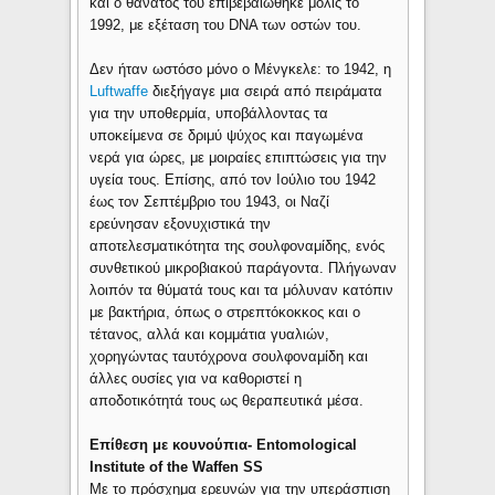
και ο θάνατός του επιβεβαιώθηκε μόλις το
1992, με εξέταση του DNA των οστών του.
Δεν ήταν ωστόσο μόνο ο Μένγκελε: το 1942, η
Luftwaffe
διεξήγαγε μια σειρά από πειράματα
για την υποθερμία, υποβάλλοντας τα
υποκείμενα σε δριμύ ψύχος και παγωμένα
νερά για ώρες, με μοιραίες επιπτώσεις για την
υγεία τους. Επίσης, από τον Ιούλιο του 1942
έως τον Σεπτέμβριο του 1943, οι Ναζί
ερεύνησαν εξονυχιστικά την
αποτελεσματικότητα της σουλφοναμίδης, ενός
συνθετικού μικροβιακού παράγοντα. Πλήγωναν
λοιπόν τα θύματά τους και τα μόλυναν κατόπιν
με βακτήρια, όπως ο στρεπτόκοκκος και ο
τέτανος, αλλά και κομμάτια γυαλιών,
χορηγώντας ταυτόχρονα σουλφοναμίδη και
άλλες ουσίες για να καθοριστεί η
αποδοτικότητά τους ως θεραπευτικά μέσα.
Επίθεση με κουνούπια- Entomological
Institute of the Waffen SS
Με το πρόσχημα ερευνών για την υπεράσπιση