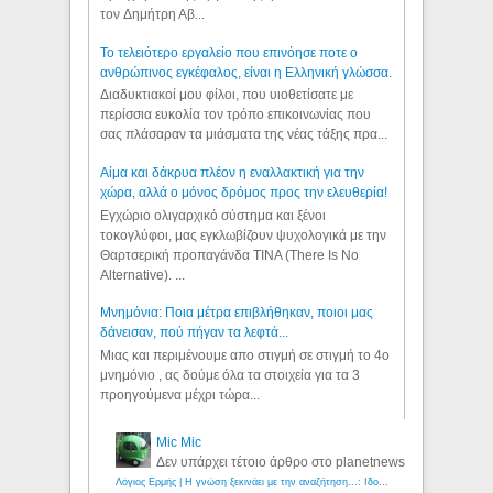
τον Δημήτρη Αβ...
Το τελειότερο εργαλείο που επινόησε ποτε ο
ανθρώπινος εγκέφαλος, είναι η Ελληνική γλώσσα.
Διαδυκτιακοί μου φίλοι, που υιοθετίσατε με
περίσσια ευκολία τον τρόπο επικοινωνίας που
σας πλάσαραν τα μιάσματα της νέας τάξης πρα...
Αίμα και δάκρυα πλέον η εναλλακτική για την
χώρα, αλλά ο μόνος δρόμος προς την ελευθερία!
Εγχώριο ολιγαρχικό σύστημα και ξένοι
τοκογλύφοι, μας εγκλωβίζουν ψυχολογικά με την
Θαρτσερική προπαγάνδα TINA (There Is No
Alternative). ...
Μνημόνια: Ποια μέτρα επιβλήθηκαν, ποιοι μας
δάνεισαν, πού πήγαν τα λεφτά...
Μιας και περιμένουμε απο στιγμή σε στιγμή το 4ο
μνημόνιο , ας δούμε όλα τα στοιχεία για τα 3
προηγούμενα μέχρι τώρα...
Mic Mic
Δεν υπάρχει τέτοιο άρθρο στο planetnews
Λόγιος Ερμής | Η γνώση ξεκινάει με την αναζήτηση...: Ιδού οι 18 που χρωστούν 11 δις ευρώ!