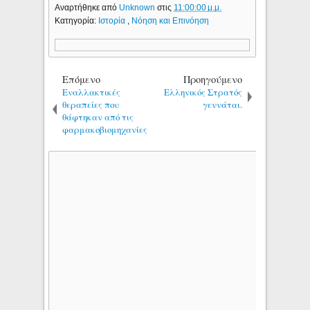
Αναρτήθηκε από
Unknown
στις
11:00:00 μ.μ.
Κατηγορία:
Ιστορία
,
Νόηση και Επινόηση
Επόμενο
Προηγούμενο
Eναλλακτικές
Ελληνικός Στρατός
θεραπείες που
γεννάται.
θάφτηκαν από τις
φαρμακοβιομηχανίες