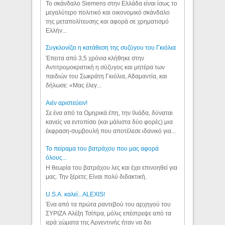
Το σκάνδαλο Siemens στην Ελλάδα είναι ίσως το
μεγαλύτερο πολιτικό και οικονομικό σκάνδαλο
της μεταπολίτευσης και αφορά σε χρηματισμό
Ελλήν...
Συγκλονίζει η κατάθεση της συζύγου του Γκιόλια
Έπειτα από 3,5 χρόνια κλήθηκε στην
Αντιτρομοκρατική η σύζυγος και μητέρα των
παιδιών του Σωκράτη Γκιόλια, Αδαμαντία, και
δήλωσε: «Μας έλεγ...
Aιέν αριστεύειν!
Σε ένα από τα Ομηρικά έπη, την Ιλιάδα, δύναται
κανείς να εντοπίσει (και μάλιστα δύο φορές) μια
έκφραση-συμβουλή που αποτέλεσε ιδανικό για...
Το πείραμα του βατράχου που μας αφορά
όλους...
Η θεωρία του βατράχου λες και έχει επινοηθεί για
μας. Την ξέρετε; Είναι πολύ διδακτική.
U.S.A. καλεί...ALEXIS!
Ένα από τα πρώτα ραντεβού του αρχηγού του
ΣΥΡΙΖΑ Αλέξη Τσίπρα, μόλις επέστρεψε από τα
ιερά χώματα της Αργεντινής ήταν να δει