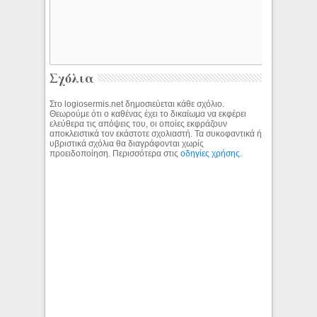
Σχόλια
Στο logiosermis.net δημοσιεύεται κάθε σχόλιο.
Θεωρούμε ότι ο καθένας έχει το δικαίωμα να εκφέρει
ελεύθερα τις απόψεις του, οι οποίες εκφράζουν
αποκλειστικά τον εκάστοτε σχολιαστή. Τα συκοφαντικά ή
υβριστικά σχόλια θα διαγράφονται χωρίς
προειδοποίηση. Περισσότερα στις
οδηγίες χρήσης
.