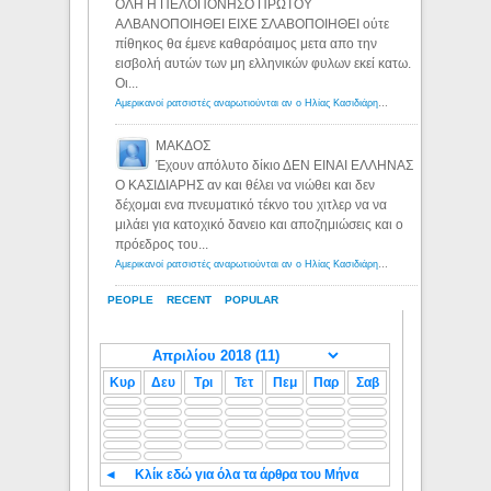
ΟΛΗ Η ΠΕΛΟΠΟΝΗΣΟ ΠΡΩΤΟΥ
ΑΛΒΑΝΟΠΟΙΗΘΕΙ ΕΙΧΕ ΣΛΑΒΟΠΟΙΗΘΕΙ ούτε
πίθηκος θα έμενε καθαρόαιμος μετα απο την
εισβολή αυτών των μη ελληνικών φυλων εκεί κατω.
Οι...
Αμερικανοί ρατσιστές αναρωτιούνται αν ο Ηλίας Κασιδιάρης ανήκει στη λευκή φυλή... - Λόγιος Ερμής
ΜΑΚΔΟΣ
Έχουν απόλυτο δίκιο ΔΕΝ ΕΙΝΑΙ ΕΛΛΗΝΑΣ
Ο ΚΑΣΙΔΙΑΡΗΣ αν και θέλει να νιώθει και δεν
δέχομαι ενα πνευματικό τέκνο του χιτλερ να να
μιλάει για κατοχικό δανειο και αποζημιώσεις και ο
πρόεδρος του...
Αμερικανοί ρατσιστές αναρωτιούνται αν ο Ηλίας Κασιδιάρης ανήκει στη λευκή φυλή... - Λόγιος Ερμής
PEOPLE
RECENT
POPULAR
Κυρ
Δευ
Τρι
Τετ
Πεμ
Παρ
Σαβ
◄
Κλίκ εδώ για όλα τα άρθρα του Μήνα