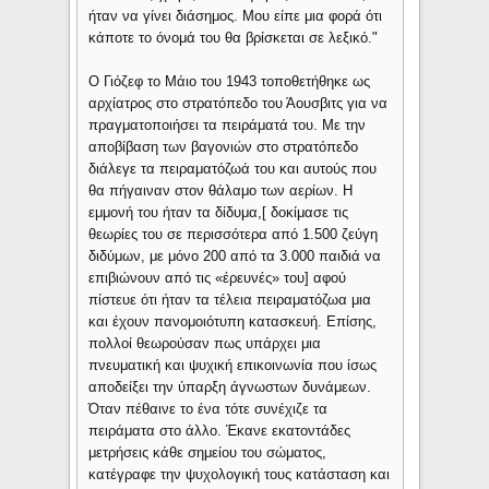
ήταν να γίνει διάσημος. Μου είπε μια φορά ότι
κάποτε το όνομά του θα βρίσκεται σε λεξικό."
Ο Γιόζεφ το Μάιο του 1943 τοποθετήθηκε ως
αρχίατρος στο στρατόπεδο του Άουσβιτς για να
πραγματοποιήσει τα πειράματά του. Με την
αποβίβαση των βαγονιών στο στρατόπεδο
διάλεγε τα πειραματόζωά του και αυτούς που
θα πήγαιναν στον θάλαμο των αερίων. Η
εμμονή του ήταν τα δίδυμα,[ δοκίμασε τις
θεωρίες του σε περισσότερα από 1.500 ζεύγη
διδύμων, με μόνο 200 από τα 3.000 παιδιά να
επιβιώνουν από τις «έρευνές» του] αφού
πίστευε ότι ήταν τα τέλεια πειραματόζωα μια
και έχουν πανομοιότυπη κατασκευή. Επίσης,
πολλοί θεωρούσαν πως υπάρχει μια
πνευματική και ψυχική επικοινωνία που ίσως
αποδείξει την ύπαρξη άγνωστων δυνάμεων.
Όταν πέθαινε το ένα τότε συνέχιζε τα
πειράματα στο άλλο. Έκανε εκατοντάδες
μετρήσεις κάθε σημείου του σώματος,
κατέγραφε την ψυχολογική τους κατάσταση και