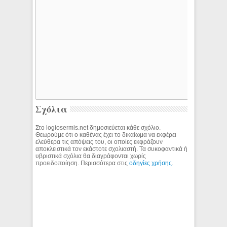
Σχόλια
Στο logiosermis.net δημοσιεύεται κάθε σχόλιο.
Θεωρούμε ότι ο καθένας έχει το δικαίωμα να εκφέρει
ελεύθερα τις απόψεις του, οι οποίες εκφράζουν
αποκλειστικά τον εκάστοτε σχολιαστή. Τα συκοφαντικά ή
υβριστικά σχόλια θα διαγράφονται χωρίς
προειδοποίηση. Περισσότερα στις
οδηγίες χρήσης
.