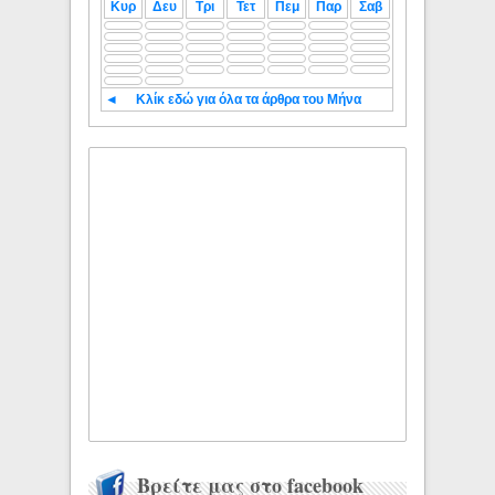
Κυρ
Δευ
Τρι
Τετ
Πεμ
Παρ
Σαβ
◄
Κλίκ εδώ για όλα τα άρθρα του Μήνα
Βρείτε μας στο facebook