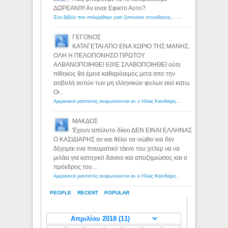
ΔΩΡΕΑΝ!!!! Αν ειναι Εφικτο Αυτο?
Ένα βιβλίο που πολεμήθηκε γιατί ξυπνούσε συνειδήσεις... - Λόγιος Ερμής | Η γνώση ξεκινάει με την αναζήτηση...
ΓΕΓΟΝΟΣ
ΚΑΤΑΓΕΤΑΙ ΑΠΟ ΕΝΑ ΧΩΡΙΟ ΤΗΣ ΜΑΝΗΣ.
ΟΛΗ Η ΠΕΛΟΠΟΝΗΣΟ ΠΡΩΤΟΥ
ΑΛΒΑΝΟΠΟΙΗΘΕΙ ΕΙΧΕ ΣΛΑΒΟΠΟΙΗΘΕΙ ούτε
πίθηκος θα έμενε καθαρόαιμος μετα απο την
εισβολή αυτών των μη ελληνικών φυλων εκεί κατω.
Οι...
Αμερικανοί ρατσιστές αναρωτιούνται αν ο Ηλίας Κασιδιάρης ανήκει στη λευκή φυλή... - Λόγιος Ερμής
ΜΑΚΔΟΣ
Έχουν απόλυτο δίκιο ΔΕΝ ΕΙΝΑΙ ΕΛΛΗΝΑΣ
Ο ΚΑΣΙΔΙΑΡΗΣ αν και θέλει να νιώθει και δεν
δέχομαι ενα πνευματικό τέκνο του χιτλερ να να
μιλάει για κατοχικό δανειο και αποζημιώσεις και ο
πρόεδρος του...
Αμερικανοί ρατσιστές αναρωτιούνται αν ο Ηλίας Κασιδιάρης ανήκει στη λευκή φυλή... - Λόγιος Ερμής
PEOPLE
RECENT
POPULAR