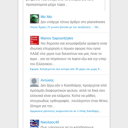
προηγούμενα μέχρι τώρα...
Mic Mic
Δεν υπάρχει τέτοιο άρθρο στο planetnews
Λόγιος Ερμής | Η γνώση ξεκινάει με την αναζήτηση...: Ιδού οι 18 που χρωστούν 11 δις ευρώ!
Manos Sapountzakis
πιο δημοσιο και κουραφεξαλα γραφετε ειναι
ιδιωτικη επιχειρηση η πρωην εφορια που εγινε
ΑΑΔΕ στα χερια των δανειστων και μας πινει το
αιμα... για να πηγαινουν τα λεφτα εξω και οχι υπερ
του Ελληνικου...
Εφορία: Κατάσχονται όλα ύστερα από 30 μέρες και χωρίς δικαστικές αποφάσεις - Λόγιος Ερμής
Αντώνης
Δεν ξέρω εάν ο Κασιδιάρης προέρχεται από
πρόσμιξη διαφορετικών φυλών, αλλά τα δικά σου
ελληνικά είναι για κλάματα. Κοίτα να μάθεις
στοιχειωδώς ορθογραφία...τουλάχιστον όταν θέτεις
ζήτημα για την...
Αμερικανοί ρατσιστές αναρωτιούνται αν ο Ηλίας Κασιδιάρης ανήκει στη λευκή φυλή... - Λόγιος Ερμής
Νικολαος46
Πως μπορουμε να το κατεβασουμε