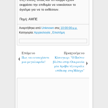
εκφράσει την επιθυμία να νοικιάσουν το
άγαλμα για να το εκθέσουν.
Πηγή: ΑΜΠΕ
Αναρτήθηκε από
Unknown
στις
10:00:00 μ.μ.
Κατηγορία:
Αρχαιολογία
,
Επιστήμη
Επόμενο
Προηγούμενο
Πως να ευνουχίσετε
Κίσινγκερ: "Ο Πούτιν
μια μεγαλοφυΐα!
βλέπει στην Ουκρανία
μία πρόβα τζενεράλε
επίθεσης στη Μόσχα"