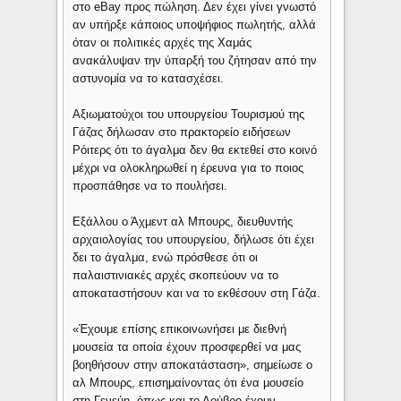
στο eBay προς πώληση. Δεν έχει γίνει γνωστό
αν υπήρξε κάποιος υποψήφιος πωλητής, αλλά
όταν οι πολιτικές αρχές της Χαμάς
ανακάλυψαν την ύπαρξή του ζήτησαν από την
αστυνομία να το κατασχέσει.
Αξιωματούχοι του υπουργείου Τουρισμού της
Γάζας δήλωσαν στο πρακτορείο ειδήσεων
Ρόιτερς ότι το άγαλμα δεν θα εκτεθεί στο κοινό
μέχρι να ολοκληρωθεί η έρευνα για το ποιος
προσπάθησε να το πουλήσει.
Εξάλλου ο Άχμεντ αλ Μπουρς, διευθυντής
αρχαιολογίας του υπουργείου, δήλωσε ότι έχει
δει το άγαλμα, ενώ πρόσθεσε ότι οι
παλαιστινιακές αρχές σκοπεύουν να το
αποκαταστήσουν και να το εκθέσουν στη Γάζα.
«Έχουμε επίσης επικοινωνήσει με διεθνή
μουσεία τα οποία έχουν προσφερθεί να μας
βοηθήσουν στην αποκατάσταση», σημείωσε ο
αλ Μπουρς, επισημαίνοντας ότι ένα μουσείο
στη Γενεύη, όπως και το Λούβρο έχουν