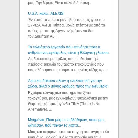
μας. Την ξέρετε; Είναι πολύ διδακτική.
U.S.A. καλεί...ALEXIS!
Ένα από τα πρώτα ραντεβού του αρχηγού του
ΣΥΡΙΖΑ Αλέξη Τσίπρα, μόλις επέστρεψε από τα
ιερά χώματα της Αργεντινής ήταν να δει
τον Δημήτρη Αβ...
Το τελειότερο εργαλείο που επινόησε ποτε ο
ανθρώπινος εγκέφαλος, είναι η Ελληνική γλώσσα.
Διαδυκτιακοί μου φίλοι, που υιοθετίσατε με
περίσσια ευκολία τον τρόπο επικοινωνίας που
σας πλάσαραν τα μιάσματα της νέας τάξης πρα...
Αίμα και δάκρυα πλέον η εναλλακτική για την
χώρα, αλλά ο μόνος δρόμος προς την ελευθερία!
Εγχώριο ολιγαρχικό σύστημα και ξένοι
τοκογλύφοι, μας εγκλωβίζουν ψυχολογικά με την
Θαρτσερική προπαγάνδα TINA (There Is No
Alternative). ...
Μνημόνια: Ποια μέτρα επιβλήθηκαν, ποιοι μας
δάνεισαν, πού πήγαν τα λεφτά...
Μιας και περιμένουμε απο στιγμή σε στιγμή το 4ο
μνημόνιο , ας δούμε όλα τα στοιχεία για τα 3