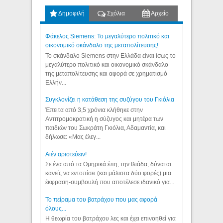
Δημοφιλή
Σχόλια
Αρχείο
Φάκελος Siemens: Το μεγαλύτερο πολιτικό και
οικονομικό σκάνδαλο της μεταπολίτευσης!
Το σκάνδαλο Siemens στην Ελλάδα είναι ίσως το
μεγαλύτερο πολιτικό και οικονομικό σκάνδαλο
της μεταπολίτευσης και αφορά σε χρηματισμό
Ελλήν...
Συγκλονίζει η κατάθεση της συζύγου του Γκιόλια
Έπειτα από 3,5 χρόνια κλήθηκε στην
Αντιτρομοκρατική η σύζυγος και μητέρα των
παιδιών του Σωκράτη Γκιόλια, Αδαμαντία, και
δήλωσε: «Μας έλεγ...
Aιέν αριστεύειν!
Σε ένα από τα Ομηρικά έπη, την Ιλιάδα, δύναται
κανείς να εντοπίσει (και μάλιστα δύο φορές) μια
έκφραση-συμβουλή που αποτέλεσε ιδανικό για...
Το πείραμα του βατράχου που μας αφορά
όλους...
Η θεωρία του βατράχου λες και έχει επινοηθεί για