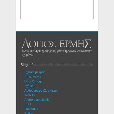
Εναλλακτική πληροφόρηση, για τα τρέχοντα γεγονότα και
όχι μόνο...
Blog info
Σχετικά με εμάς
Eπικοινωνία
Όροι Χρήσης
Σχόλια
Αρθρογράφοι/Συντάκτες
Web TV
Android application
RSS
Facebook
Twitter