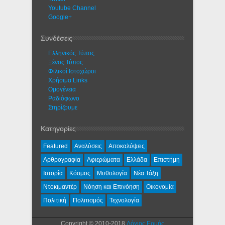
Youtube Channel
Google+
Συνδέσεις
Ελληνικός Τύπος
Ξένος Τύπος
Φιλικοί Ιστοχώροι
Χρήσιμα Links
Ομογένεια
Ραδιόφωνο
Στηρίζουμε
Κατηγορίες
Featured
Αναλύσεις
Αποκαλύψεις
Αρθρογραφία
Αφιερώματα
Ελλάδα
Επιστήμη
Ιστορία
Κόσμος
Μυθολογία
Νέα Τάξη
Ντοκιμαντέρ
Νόηση και Επινόηση
Οικονομία
Πολιτική
Πολιτισμός
Τεχνολογία
Copyright © 2010-2018
Λόγιος Ερμής