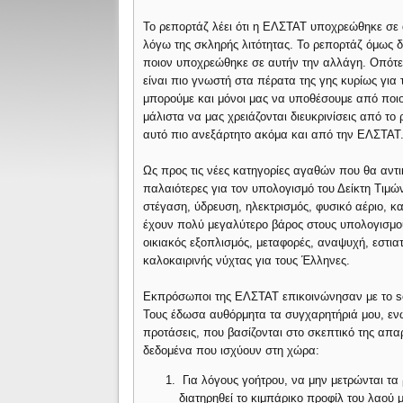
Το ρεπορτάζ λέει ότι η ΕΛΣΤΑΤ υποχρεώθηκε σε
λόγω της σκληρής λιτότητας. Το ρεπορτάζ όμως δε
ποιον υποχρεώθηκε σε αυτήν την αλλάγη. Οπότε,
είναι πιο γνωστή στα πέρατα της γης κυρίως για 
μπορούμε και μόνοι μας να υποθέσουμε από ποι
μάλιστα να μας χρειάζονται διευκρινίσεις από το 
αυτό πιο ανεξάρτητο ακόμα και από την ΕΛΣΤΑΤ
Ως προς τις νέες κατηγορίες αγαθών που θα αντι
παλαιότερες για τον υπολογισμό του Δείκτη Τιμών,
στέγαση, ύδρευση, ηλεκτρισμός, φυσικό αέριο, κ
έχουν πολύ μεγαλύτερο βάρος στους υπολογισμο
οικιακός εξοπλισμός, μεταφορές, αναψυχή, εστιατ
καλοκαιρινής νύχτας για τους Έλληνες.
Εκπρόσωποι της ΕΛΣΤΑΤ επικοινώνησαν με το sot
Τους έδωσα αυθόρμητα τα συγχαρητήριά μου, ενώ 
προτάσεις, που βασίζονται στο σκεπτικό της απ
δεδομένα που ισχύουν στη χώρα:
Για λόγους γοήτρου, να μην μετρώνται τα
διατηρηθεί το κιμπάρικο προφίλ του λαού μ