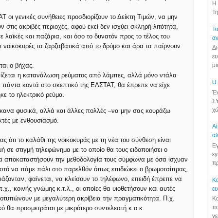
Η 
Τη
 οι γενικές συνήθειες προσδιορίζουν το Δείκτη Τιμών, να μην
ν στις ακριβές περιοχές, αφού εκεί δεν ισχύει σκληρή λιτότητα,
Το
ε λαϊκές και παζάρια, και όσο το δυνατόν προς το τέλος του
αν
 νοικοκυρές τα ζαρζαβατικά από το δρόμο και άρα τα παίρνουν
Δι
ευ
ται ο βήχας.
μι
γίζεται η κατανάλωση ρεύματος από λάμπες, αλλά μόνο ντάλα
U.
αι πάντα κοντά στο σκεπτικό της ΕΛΣΤΑΤ, θα έπρεπε να είχε
Έν
κε το ηλεκτρικό ρεύμα.
ΣΥ
χώ
 έκανα φυσικά, αλλά και άλλες πολλές –να μην σας κουράζω
τές με ενθουσιασμό.
Αί
αλ
ς ότι το καλάθι της νοικοκυράς με τη νέα του σύνθεση είναι
Εγ
 σε στιγμή τηλεφώνημα με το οποίο θα τους ειδοποιήσει ο
εγ
 θα αποκαταστήσουν την μεθοδολογία τους σύμφωνα με όσα ίσχυαν
πρ
ωστό να πάμε πάλι στο παρελθόν όπως επιδιώκει ο βρωμοτσίπρας,
Βιάζονταν, φαίνεται, να κλείσουν το τηλέφωνο, επειδή έπρεπε να
Κα
.χ., κοινής γνώμης κ.τ.λ., οι οποίες θα υιοθετήσουν και αυτές
ε
ποτυπώνουν με μεγαλύτερη ακρίβεια την πραγματικότητα. Π.χ.
Κα
πο
κό θα προσμετράται με μικρότερο συντελεστή κ.ο.κ.
γε