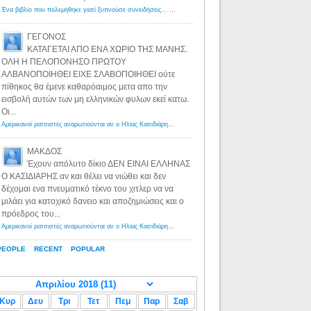
Ένα βιβλίο που πολεμήθηκε γιατί ξυπνούσε συνειδήσεις... - Λόγιος Ερμής | Η γνώση ξεκινάει με την αναζήτηση...
ΓΕΓΟΝΟΣ
ΚΑΤΑΓΕΤΑΙ ΑΠΟ ΕΝΑ ΧΩΡΙΟ ΤΗΣ ΜΑΝΗΣ.
ΟΛΗ Η ΠΕΛΟΠΟΝΗΣΟ ΠΡΩΤΟΥ
ΑΛΒΑΝΟΠΟΙΗΘΕΙ ΕΙΧΕ ΣΛΑΒΟΠΟΙΗΘΕΙ ούτε
πίθηκος θα έμενε καθαρόαιμος μετα απο την
εισβολή αυτών των μη ελληνικών φυλων εκεί κατω.
Οι...
Αμερικανοί ρατσιστές αναρωτιούνται αν ο Ηλίας Κασιδιάρης ανήκει στη λευκή φυλή... - Λόγιος Ερμής
·
8 yea
ΜΑΚΔΟΣ
Έχουν απόλυτο δίκιο ΔΕΝ ΕΙΝΑΙ ΕΛΛΗΝΑΣ
Ο ΚΑΣΙΔΙΑΡΗΣ αν και θέλει να νιώθει και δεν
δέχομαι ενα πνευματικό τέκνο του χιτλερ να να
μιλάει για κατοχικό δανειο και αποζημιώσεις και ο
πρόεδρος του...
Αμερικανοί ρατσιστές αναρωτιούνται αν ο Ηλίας Κασιδιάρης ανήκει στη λευκή φυλή... - Λόγιος Ερμής
·
8 yea
PEOPLE
RECENT
POPULAR
Κυρ
Δευ
Τρι
Τετ
Πεμ
Παρ
Σαβ