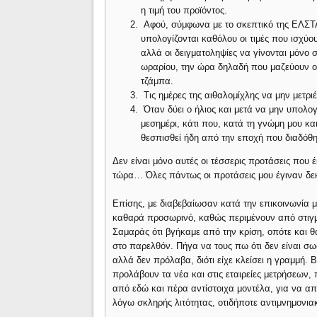
η τιμή του προϊόντος.
Αφού, σύμφωνα με το σκεπτικό της ΕΛΣΤΑΤ
υπολογίζονται καθόλου οι τιμές που ισχύου
αλλά οι δειγματοληψίες να γίνονται μόνο σ
ωραρίου, την ώρα δηλαδή που μαζεύουν οι
τζάμπα.
Τις ημέρες της αιθαλομίχλης να μην μετριέ
Όταν δύει ο ήλιος και μετά να μην υπολο
μεσημέρι, κάτι που, κατά τη γνώμη μου κ
θεσπισθεί ήδη από την εποχή που διαδόθη
Δεν είναι μόνο αυτές οι τέσσερις προτάσεις που
τώρα… Όλες πάντως οι προτάσεις μου έγιναν δεκ
Επίσης, με διαβεβαίωσαν κατά την επικοινωνία μα
καθαρά προσωρινό, καθώς περιμένουν από στιγμή
Σαμαράς ότι βγήκαμε από την κρίση, οπότε και
στο παρελθόν. Πήγα να τους πω ότι δεν είναι σ
αλλά δεν πρόλαβα, διότι είχε κλείσει η γραμμή. 
προλάβουν τα νέα και στις εταιρείες μετρήσεων, π
από εδώ και πέρα αντίστοιχα μοντέλα, για να α
λόγω σκληρής λιτότητας, οτιδήποτε αντιμνημονια