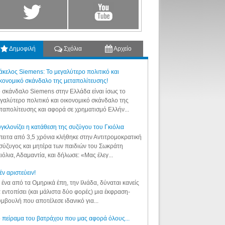
Δημοφιλή
Σχόλια
Αρχείο
κελος Siemens: Το μεγαλύτερο πολιτικό και
κονομικό σκάνδαλο της μεταπολίτευσης!
 σκάνδαλο Siemens στην Ελλάδα είναι ίσως το
γαλύτερο πολιτικό και οικονομικό σκάνδαλο της
ταπολίτευσης και αφορά σε χρηματισμό Ελλήν...
γκλονίζει η κατάθεση της συζύγου του Γκιόλια
ειτα από 3,5 χρόνια κλήθηκε στην Αντιτρομοκρατική
σύζυγος και μητέρα των παιδιών του Σωκράτη
ιόλια, Αδαμαντία, και δήλωσε: «Μας έλεγ...
έν αριστεύειν!
 ένα από τα Ομηρικά έπη, την Ιλιάδα, δύναται κανείς
 εντοπίσει (και μάλιστα δύο φορές) μια έκφραση-
μβουλή που αποτέλεσε ιδανικό για...
 πείραμα του βατράχου που μας αφορά όλους...