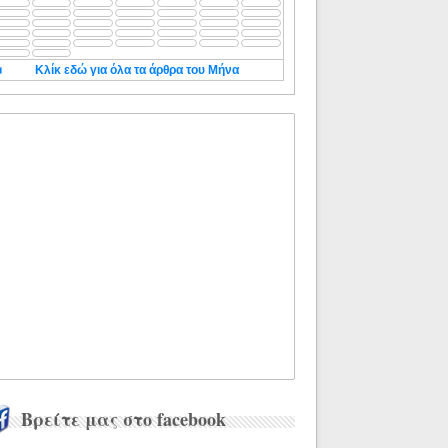
◄
Κλίκ εδώ για όλα τα άρθρα του Μήνα
Βρείτε μας στο facebook