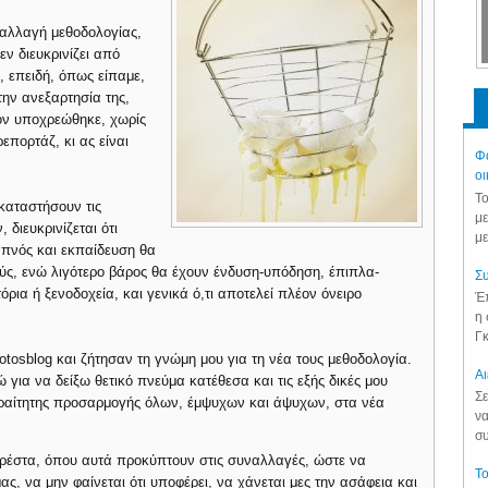
 αλλαγή μεθοδολογίας,
ν διευκρινίζει από
 επειδή, όπως είπαμε,
την ανεξαρτησία της,
ον υποχρεώθηκε, χωρίς
ρεπορτάζ, κι ας είναι
Φά
.
οι
Το
καταστήσουν τις
με
 διευκρινίζεται ότι
με
απνός και εκπαίδευση θα
ύς, ενώ λιγότερο βάρος θα έχουν ένδυση-υπόδηση, έπιπλα-
Συ
όρια ή ξενοδοχεία, και γενικά ό,τι αποτελεί πλέον όνειρο
Έπ
η 
Γκ
osblog και ζήτησαν τη γνώμη μου για τη νέα τους μεθοδολογία.
Aι
για να δείξω θετικό πνεύμα κατέθεσα και τις εξής δικές μου
Σε
αραίτητης προσαρμογής όλων, έμψυχων και άψυχων, στα νέα
να
συ
 ρέστα, όπου αυτά προκύπτουν στις συναλλαγές, ώστε να
Το
ας, να μην φαίνεται ότι υποφέρει, να χάνεται μες την ασάφεια και