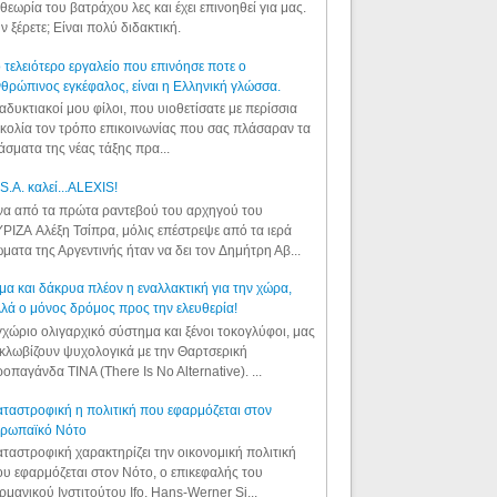
θεωρία του βατράχου λες και έχει επινοηθεί για μας.
ν ξέρετε; Είναι πολύ διδακτική.
 τελειότερο εργαλείο που επινόησε ποτε ο
θρώπινος εγκέφαλος, είναι η Ελληνική γλώσσα.
αδυκτιακοί μου φίλοι, που υιοθετίσατε με περίσσια
κολία τον τρόπο επικοινωνίας που σας πλάσαραν τα
άσματα της νέας τάξης πρα...
S.A. καλεί...ALEXIS!
α από τα πρώτα ραντεβού του αρχηγού του
ΡΙΖΑ Αλέξη Τσίπρα, μόλις επέστρεψε από τα ιερά
ματα της Αργεντινής ήταν να δει τον Δημήτρη Αβ...
μα και δάκρυα πλέον η εναλλακτική για την χώρα,
λά ο μόνος δρόμος προς την ελευθερία!
χώριο ολιγαρχικό σύστημα και ξένοι τοκογλύφοι, μας
κλωβίζουν ψυχολογικά με την Θαρτσερική
οπαγάνδα TINA (There Is No Alternative). ...
ταστροφική η πολιτική που εφαρμόζεται στον
υρωπαϊκό Νότο
ταστροφική χαρακτηρίζει την οικονομική πολιτική
υ εφαρμόζεται στον Νότο, ο επικεφαλής του
ρμανικού Ινστιτούτου Ifo, Hans-Werner Si...