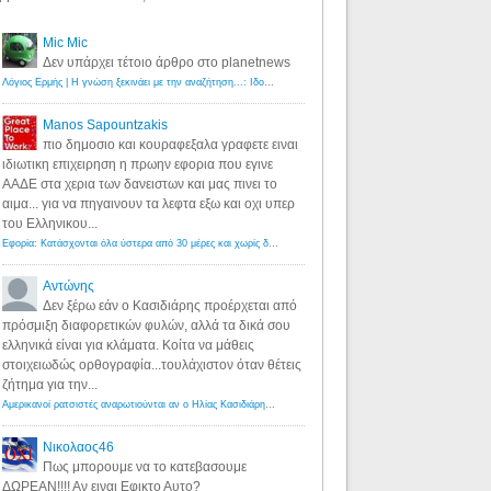
Mic Mic
Δεν υπάρχει τέτοιο άρθρο στο planetnews
Λόγιος Ερμής | Η γνώση ξεκινάει με την αναζήτηση...: Ιδού οι 18 που χρωστούν 11 δις ευρώ!
·
6 years ago
Manos Sapountzakis
πιο δημοσιο και κουραφεξαλα γραφετε ειναι
ιδιωτικη επιχειρηση η πρωην εφορια που εγινε
ΑΑΔΕ στα χερια των δανειστων και μας πινει το
αιμα... για να πηγαινουν τα λεφτα εξω και οχι υπερ
του Ελληνικου...
Εφορία: Κατάσχονται όλα ύστερα από 30 μέρες και χωρίς δικαστικές αποφάσεις - Λόγιος Ερμής
·
6 years ag
Αντώνης
Δεν ξέρω εάν ο Κασιδιάρης προέρχεται από
πρόσμιξη διαφορετικών φυλών, αλλά τα δικά σου
ελληνικά είναι για κλάματα. Κοίτα να μάθεις
στοιχειωδώς ορθογραφία...τουλάχιστον όταν θέτεις
ζήτημα για την...
Αμερικανοί ρατσιστές αναρωτιούνται αν ο Ηλίας Κασιδιάρης ανήκει στη λευκή φυλή... - Λόγιος Ερμής
·
7 yea
Νικολαος46
Πως μπορουμε να το κατεβασουμε
ΔΩΡΕΑΝ!!!! Αν ειναι Εφικτο Αυτο?