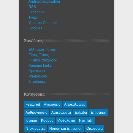
Android application
RSS
Facebook
Twitter
Youtube Channel
Google+
Συνδέσεις
Ελληνικός Τύπος
Ξένος Τύπος
Φιλικοί Ιστοχώροι
Χρήσιμα Links
Ομογένεια
Ραδιόφωνο
Στηρίζουμε
Κατηγορίες
Featured
Αναλύσεις
Αποκαλύψεις
Αρθρογραφία
Αφιερώματα
Ελλάδα
Επιστήμη
Ιστορία
Κόσμος
Μυθολογία
Νέα Τάξη
Ντοκιμαντέρ
Νόηση και Επινόηση
Οικονομία