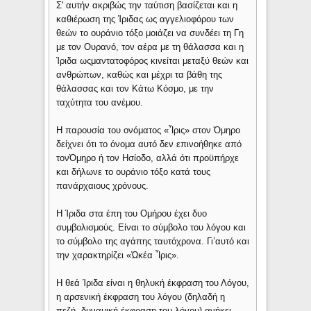
Σ' αυτήν ακριβώς την ταύτιση βασίζεται και η
καθιέρωση της Ίριδας ως αγγελιοφόρου των
θεών το ουράνιο τόξο μοιάζει να συνδέει τη Γη
με τον Ουρανό, τον αέρα με τη θάλασσα και η
Ίριδα ωςμαντατοφόρος κινείται μεταξύ θεών και
ανθρώπων, καθώς και μέχρι τα βάθη της
θάλασσας και τον Κάτω Κόσμο, με την
ταχύτητα του ανέμου.
Η παρουσία του ονόματος «Ἶρις» στον Όμηρο
δείχνει ότι το όνομα αυτό δεν επινοήθηκε από
τονΌμηρο ή τον Ησίοδο, αλλά ότι προϋπήρχε
και δήλωνε το ουράνιο τόξο κατά τους
πανάρχαιους χρόνους.
Η Ίριδα στα έπη του Ομήρου έχει δυο
συμβολισμούς. Είναι το σύμβολο του λόγου και
το σύμβολο της αγάπης ταυτόχρονα. Γι’αυτό και
την χαρακτηρίζει «Ὠκέα Ἶρις».
Η θεά Ίριδα είναι η θηλυκή έκφραση του Λόγου,
η αρσενική έκφραση του λόγου (δηλαδή η
πεζή, δυναμική έκφραση του λόγου) ανήκει