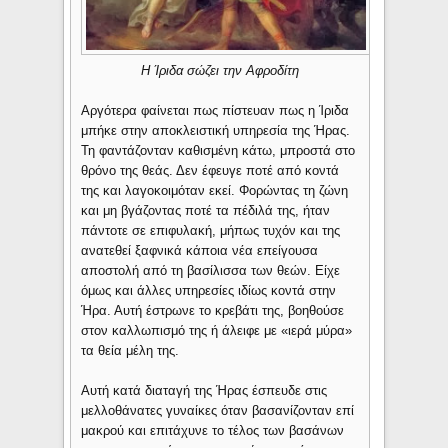
Η Ίριδα σώζει την Αφροδίτη
Αργότερα φαίνεται πως πίστευαν πως η Ίριδα
μπήκε στην αποκλειστική υπηρεσία της Ήρας.
Τη φαντάζονταν καθισμένη κάτω, μπροστά στο
θρόνο της θεάς. Δεν έφευγε ποτέ από κοντά
της και λαγοκοιμόταν εκεί. Φορώντας τη ζώνη
και μη βγάζοντας ποτέ τα πέδιλά της, ήταν
πάντοτε σε επιφυλακή, μήπως τυχόν και της
ανατεθεί ξαφνικά κάποια νέα επείγουσα
αποστολή από τη βασίλισσα των θεών. Είχε
όμως και άλλες υπηρεσίες ιδίως κοντά στην
Ήρα. Αυτή έστρωνε το κρεβάτι της, βοηθούσε
στον καλλωπισμό της ή άλειφε με «ιερά μύρα»
τα θεία μέλη της.
Αυτή κατά διαταγή της Ήρας έσπευδε στις
μελλοθάνατες γυναίκες όταν βασανίζονταν επί
μακρού και επιτάχυνε το τέλος των βασάνων