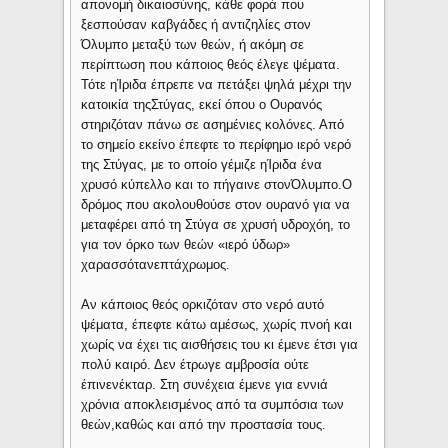
απονομή δικαιοσύνης, κάθε φορά που
ξεσπούσαν καβγάδες ή αντιζηλίες στον
Όλυμπο μεταξύ των θεών, ή ακόμη σε
περίπτωση που κάποιος θεός έλεγε ψέματα.
Τότε ηΊριδα έπρεπε να πετάξει ψηλά μέχρι την
κατοικία τηςΣτύγας, εκεί όπου ο Ουρανός
στηριζόταν πάνω σε ασημένιες κολόνες. Από
το σημείο εκείνο έπεφτε το περίφημο ιερό νερό
της Στύγας, με το οποίο γέμιζε ηΊριδα ένα
χρυσό κύπελλο και το πήγαινε στονΌλυμπο.Ο
δρόμος που ακολουθούσε στον ουρανό για να
μεταφέρει από τη Στύγα σε χρυσή υδροχόη, το
για τον όρκο των θεών «ιερό ύδωρ»
χαρασσότανεπτάχρωμος.
Αν κάποιος θεός ορκιζόταν στο νερό αυτό
ψέματα, έπεφτε κάτω αμέσως, χωρίς πνοή και
χωρίς να έχει τις αισθήσεις του κι έμενε έτσι για
πολύ καιρό. Δεν έτρωγε αμβροσία ούτε
έπινενέκταρ. Στη συνέχεια έμενε για εννιά
χρόνια αποκλεισμένος από τα συμπόσια των
θεών,καθώς και από την προστασία τους.