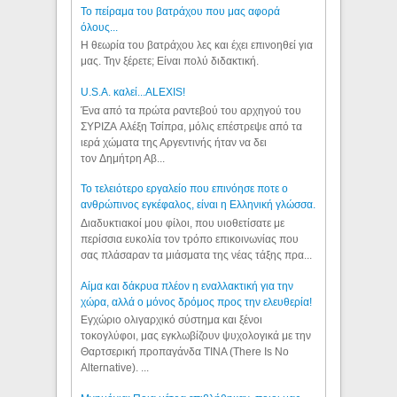
Το πείραμα του βατράχου που μας αφορά
όλους...
Η θεωρία του βατράχου λες και έχει επινοηθεί για
μας. Την ξέρετε; Είναι πολύ διδακτική.
U.S.A. καλεί...ALEXIS!
Ένα από τα πρώτα ραντεβού του αρχηγού του
ΣΥΡΙΖΑ Αλέξη Τσίπρα, μόλις επέστρεψε από τα
ιερά χώματα της Αργεντινής ήταν να δει
τον Δημήτρη Αβ...
Το τελειότερο εργαλείο που επινόησε ποτε ο
ανθρώπινος εγκέφαλος, είναι η Ελληνική γλώσσα.
Διαδυκτιακοί μου φίλοι, που υιοθετίσατε με
περίσσια ευκολία τον τρόπο επικοινωνίας που
σας πλάσαραν τα μιάσματα της νέας τάξης πρα...
Αίμα και δάκρυα πλέον η εναλλακτική για την
χώρα, αλλά ο μόνος δρόμος προς την ελευθερία!
Εγχώριο ολιγαρχικό σύστημα και ξένοι
τοκογλύφοι, μας εγκλωβίζουν ψυχολογικά με την
Θαρτσερική προπαγάνδα TINA (There Is No
Alternative). ...