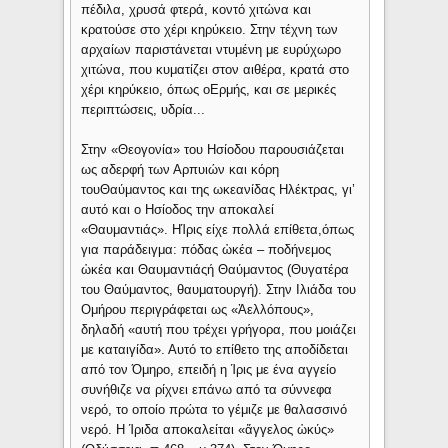
πέδιλα, χρυσά φτερά, κοντό χιτώνα και
κρατούσε στο χέρι κηρύκειο. Στην τέχνη των
αρχαίων παριστάνεται ντυμένη με ευρύχωρο
χιτώνα, που κυματίζει στον αιθέρα, κρατά στο
χέρι κηρύκειο, όπως οΕρμής, και σε μερικές
περιπτώσεις, υδρία...
Στην «Θεογονία» του Ησίοδου παρουσιάζεται
ως αδερφή των Αρπυιών και κόρη
τουΘαύμαντος και της ωκεανίδας Ηλέκτρας, γι’
αυτό και ο Ησίοδος την αποκαλεί
«Θαυμαντιάς». HΊρις είχε πολλά επίθετα,όπως
για παράδειγμα: πόδας ὠκέα – ποδήνεμος
ὠκέα και Θαυμαντιάςή Θαύμαντος (Θυγατέρα
του Θαύμαντος, θαυματουργή). Στην Ιλιάδα του
Ομήρου περιγράφεται ως «Ἀελλόπους»,
δηλαδή «αυτή που τρέχει γρήγορα, που μοιάζει
με καταιγίδα». Αυτό το επίθετο της αποδίδεται
από τον Όμηρο, επειδή η Ίρις με ένα αγγείο
συνήθιζε να ρίχνει επάνω από τα σύννεφα
νερό, το οποίο πρώτα το γέμιζε με θαλασσινό
νερό. Η Ίριδα αποκαλείται «ἄγγελος ὠκύς»