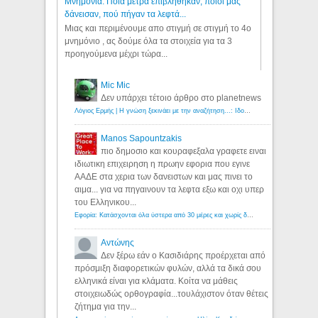
Μνημόνια: Ποια μέτρα επιβλήθηκαν, ποιοι μας
δάνεισαν, πού πήγαν τα λεφτά...
Μιας και περιμένουμε απο στιγμή σε στιγμή το 4ο
μνημόνιο , ας δούμε όλα τα στοιχεία για τα 3
προηγούμενα μέχρι τώρα...
Mic Mic
Δεν υπάρχει τέτοιο άρθρο στο planetnews
Λόγιος Ερμής | Η γνώση ξεκινάει με την αναζήτηση...: Ιδού οι 18 που χρωστούν 11 δις ευρώ!
Manos Sapountzakis
πιο δημοσιο και κουραφεξαλα γραφετε ειναι
ιδιωτικη επιχειρηση η πρωην εφορια που εγινε
ΑΑΔΕ στα χερια των δανειστων και μας πινει το
αιμα... για να πηγαινουν τα λεφτα εξω και οχι υπερ
του Ελληνικου...
Εφορία: Κατάσχονται όλα ύστερα από 30 μέρες και χωρίς δικαστικές αποφάσεις - Λόγιος Ερμής
Αντώνης
Δεν ξέρω εάν ο Κασιδιάρης προέρχεται από
πρόσμιξη διαφορετικών φυλών, αλλά τα δικά σου
ελληνικά είναι για κλάματα. Κοίτα να μάθεις
στοιχειωδώς ορθογραφία...τουλάχιστον όταν θέτεις
ζήτημα για την...