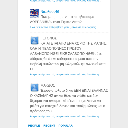
Αμερικανοί ρατσιστές αναρωτιούνται αν ο Ηλίας Κασιδιάρης ανήκει στη λευκή φυλή... - Λόγιος Ερμής
Νικολαος46
Πως μπορουμε να το κατεβασουμε
ΔΩΡΕΑΝ!!!! Αν ειναι Εφικτο Αυτο?
Ένα βιβλίο που πολεμήθηκε γιατί ξυπνούσε συνειδήσεις... - Λόγιος Ερμής | Η γνώση ξεκινάει με την αναζήτηση...
ΓΕΓΟΝΟΣ
ΚΑΤΑΓΕΤΑΙ ΑΠΟ ΕΝΑ ΧΩΡΙΟ ΤΗΣ ΜΑΝΗΣ.
ΟΛΗ Η ΠΕΛΟΠΟΝΗΣΟ ΠΡΩΤΟΥ
ΑΛΒΑΝΟΠΟΙΗΘΕΙ ΕΙΧΕ ΣΛΑΒΟΠΟΙΗΘΕΙ ούτε
πίθηκος θα έμενε καθαρόαιμος μετα απο την
εισβολή αυτών των μη ελληνικών φυλων εκεί κατω.
Οι...
Αμερικανοί ρατσιστές αναρωτιούνται αν ο Ηλίας Κασιδιάρης ανήκει στη λευκή φυλή... - Λόγιος Ερμής
ΜΑΚΔΟΣ
Έχουν απόλυτο δίκιο ΔΕΝ ΕΙΝΑΙ ΕΛΛΗΝΑΣ
Ο ΚΑΣΙΔΙΑΡΗΣ αν και θέλει να νιώθει και δεν
δέχομαι ενα πνευματικό τέκνο του χιτλερ να να
μιλάει για κατοχικό δανειο και αποζημιώσεις και ο
πρόεδρος του...
Αμερικανοί ρατσιστές αναρωτιούνται αν ο Ηλίας Κασιδιάρης ανήκει στη λευκή φυλή... - Λόγιος Ερμής
PEOPLE
RECENT
POPULAR