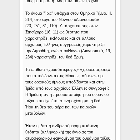
τους με τη κοπή των μετωπιαίων τριχών.
Το όνομα "Ίρις" υπάρχει στον Ομηρικό Ύμνο, ΙΙ,
314, στο έργο του Νόννου «Διονυσιακά»
(20, 251, 31, 110). Υπάρχει επίσης στον
Στησίχορο (16, 11) ως θεότητα που
χαρακτηρίζει τιςΜούσες και σε άλλους
αρχαίους Έλληνες συγγραφείς χαρακτηρίζει
την Αφροδίτη, ενώ στονΝόννο (Διονυσιακά, 19,
234) χαρακτηρίζει τον θεό Ερμή.
Τα επίθετα «χρυσόπτερυγος» «χρυσεόταρσος»
που αποδίδονται στις Μούσες, σύμφωνα με
τους ορφικούς ύμνους αποδίδονται και στην
Ίριδα από τους αρχαίους Έλληνες συγγραφείς
Η Ίριδα ήταν η προσωποποίηση του ουράνιου
τόξου και είχε έτσι στενή σχέση με τη θεά
Ήρα,τη θεά του αέρα και των καιρικών
μεταβολών.
Ήταν η ιδεατή ανθρωπόμορφη ιπτάμενη
θεότητα (αλληγορική) της έννοιας του
ατμοσφαιρικού φαινομένου του ουράνιου τόξου,