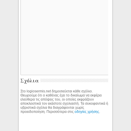
Σχόλια
Στο logiosermis.net δημοσιεύεται κάθε σχόλιο.
Θεωρούμε ότι ο καθένας έχει το δικαίωμα να εκφέρει
ελεύθερα τις απόψεις του, οι οποίες εκφράζουν
αποκλειστικά τον εκάστοτε σχολιαστή. Τα συκοφαντικά ή
υβριστικά σχόλια θα διαγράφονται χωρίς
προειδοποίηση. Περισσότερα στις
οδηγίες χρήσης
.