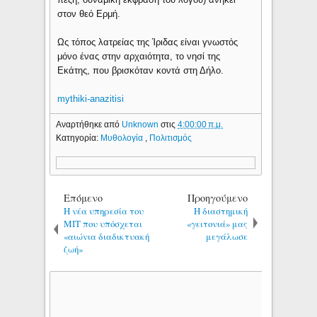
στον θεό Ερμή.
Ως τόπος λατρείας της Ίριδας είναι γνωστός
μόνο ένας στην αρχαιότητα, το νησί της
Εκάτης, που βρισκόταν κοντά στη Δήλο.
mythiki-anazitisi
Αναρτήθηκε από
Unknown
στις
4:00:00 π.μ.
Κατηγορία:
Μυθολογία
,
Πολιτισμός
Επόμενο
Προηγούμενο
Η νέα υπηρεσία του
Η διαστημική
ΜΙΤ που υπόσχεται
«γειτονιά» μας
«αιώνια διαδικτυακή
μεγάλωσε
ζωή»