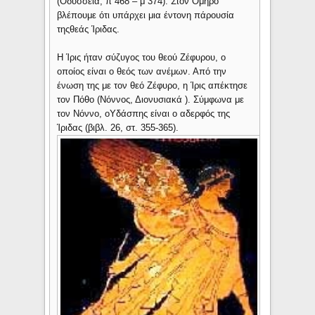
(Οδύσσεια, π 468 – μ 374). Στον Όμηρο
βλέπουμε ότι υπάρχει μια έντονη πάρουσία
τηςθεάς Ίριδας.
Η Ίρις ήταν σύζυγος του θεού Ζέφυρου, ο
οποίος είναι ο θεός των ανέμων. Από την
ένωση της με τον θεό Ζέφυρο, η Ίρις απέκτησε
τον Πόθο (Νόννος, Διονυσιακά ). Σύμφωνα με
τον Νόννο, οΥδάσπης είναι ο αδερφός της
Ίριδας (βιβλ. 26, στ. 355-365).