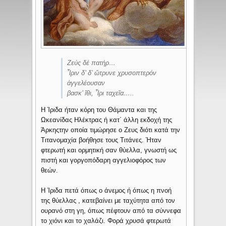
Ζεύς δέ πατήρ…
Ἶριν δ’ δ’ ὤτρυνε χρυσοπτερόν
ἀγγελέουσαν
βασκ’ ἴθι, Ἶρι ταχεῖα…..
Η Ίριδα ήταν κόρη του Θάμαντα και της
Ωκεανίδας Ηλέκτρας ή κατ΄ άλλη εκδοχή της
Άρκηςτην οποία τιμώρησε ο Ζευς διότι κατά την
Τιτανομαχία βοήθησε τους Τιτάνες. Ήταν
φτερωτή και ορμητική σαν θύελλα, γνωστή ως
πιστή και γοργοπόδαρη αγγελιοφόρος των
θεών.
Η Ίριδα πετά όπως ο άνεμος ή όπως η πνοή
της θύελλας , κατεβαίνει με ταχύτητα από τον
ουρανό στη γη, όπως πέφτουν από τα σύννεφα
το χιόνι και το χαλάζι. Φορά χρυσά φτερωτά