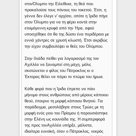
στονΌλυμπο την Ειλείθυια, τη θεά που
προκαλούσε τους πόνους του τοκετού. Έτσι, η
γέννα δεν έλεγε ν' αρχίσει, οπότε η Ίριδα πήγε
στον Όλυμπο για να τη φέρει κοντά στην
ετοιμόγεννη κρυφά από την Ήρα, αφού
υποσχέθηκε ότι θα της δώσει ένα περιδέραιο με
εννιά χάντρες σε χρυσή κλωστή. Έτσι ακριβώς
την είχαν συμβουλέψει οι θεές του Ολύμπου.
Στην Ιλιάδα πείθει για λογαριασμό της τον
Αχιλλέα να ξαναμπεί στη μάχη, μόλις
σκοτώνεται ο φίλος του Πάτροκλος κι ο
Έκτορας θέλει να πάρει το πτώμα του ήρωα.
Κάθε φορά που η Ίριδα έπρεπε να πάει
μήνυμα στους ανθρώπους από μέρους κάποιου
θεού, έπαιρνε τη μορφή κάποιου θνητού. Για
παράδειγμα, μεσολάβησε στους Τρώες με τη
μορφή ενός γιου του Πρίαμου ή παρουσιάστηκε
στην Ελένη ως κουνιάδα της. Η συμπεριφορά
της προς τονΑχιλλέα υπήρξε, μάλιστα,
ιδιαίτερα ευνοϊκή, όταν ο Πάτροκλος, νεκρός