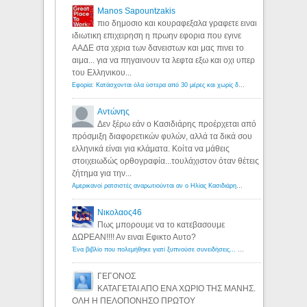
Manos Sapountzakis
πιο δημοσιο και κουραφεξαλα γραφετε ειναι
ιδιωτικη επιχειρηση η πρωην εφορια που εγινε
ΑΑΔΕ στα χερια των δανειστων και μας πινει το
αιμα... για να πηγαινουν τα λεφτα εξω και οχι υπερ
του Ελληνικου...
Εφορία: Κατάσχονται όλα ύστερα από 30 μέρες και χωρίς δικαστικές αποφάσεις - Λόγιος Ερμής
Αντώνης
Δεν ξέρω εάν ο Κασιδιάρης προέρχεται από
πρόσμιξη διαφορετικών φυλών, αλλά τα δικά σου
ελληνικά είναι για κλάματα. Κοίτα να μάθεις
στοιχειωδώς ορθογραφία...τουλάχιστον όταν θέτεις
ζήτημα για την...
Αμερικανοί ρατσιστές αναρωτιούνται αν ο Ηλίας Κασιδιάρης ανήκει στη λευκή φυλή... - Λόγιος Ερμής
Νικολαος46
Πως μπορουμε να το κατεβασουμε
ΔΩΡΕΑΝ!!!! Αν ειναι Εφικτο Αυτο?
Ένα βιβλίο που πολεμήθηκε γιατί ξυπνούσε συνειδήσεις... - Λόγιος Ερμής | Η γνώση ξεκινάει με την αναζήτηση...
ΓΕΓΟΝΟΣ
ΚΑΤΑΓΕΤΑΙ ΑΠΟ ΕΝΑ ΧΩΡΙΟ ΤΗΣ ΜΑΝΗΣ.
ΟΛΗ Η ΠΕΛΟΠΟΝΗΣΟ ΠΡΩΤΟΥ