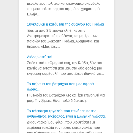
μεγαλύτερο πολιτικό και οικονομικό σκάνδαλο
της μεταπολίτευσης και αφορά σε χρηματισμό
Ελλήν...
Συγκλονίζει η κατάθεση της συζύγου του Γκιόλια
Έπειτα από 3,5 χρόνια κλήθηκε στην
Αντιτρομοκρατική η σύζυγος και μητέρα των
παιδιών του Σωκράτη Γκιόλια, Αδαμαντία, και
δήλωσε: «Μας έλεγ...
Aιέν αριστεύειν!
Σε ένα από τα Ομηρικά έπη, την Ιλιάδα, δύναται
κανείς να εντοπίσει (και μάλιστα δύο φορές) μια
έκφραση-συμβουλή που αποτέλεσε ιδανικό για...
Το πείραμα του βατράχου που μας αφορά
όλους...
Η θεωρία του βατράχου λες και έχει επινοηθεί για
μας. Την ξέρετε; Είναι πολύ διδακτική.
Το τελειότερο εργαλείο που επινόησε ποτε ο
ανθρώπινος εγκέφαλος, είναι η Ελληνική γλώσσα.
Διαδυκτιακοί μου φίλοι, που υιοθετίσατε με
περίσσια ευκολία τον τρόπο επικοινωνίας που