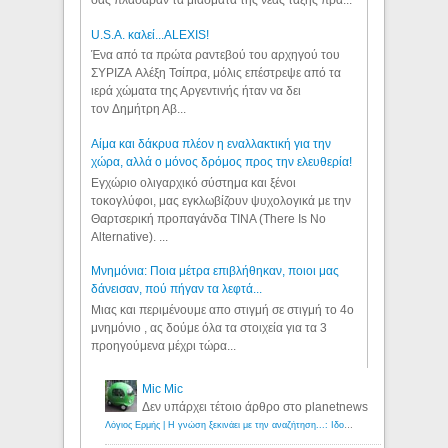
σας πλάσαραν τα μιάσματα της νέας τάξης πρα...
U.S.A. καλεί...ALEXIS!
Ένα από τα πρώτα ραντεβού του αρχηγού του
ΣΥΡΙΖΑ Αλέξη Τσίπρα, μόλις επέστρεψε από τα
ιερά χώματα της Αργεντινής ήταν να δει
τον Δημήτρη Αβ...
Αίμα και δάκρυα πλέον η εναλλακτική για την
χώρα, αλλά ο μόνος δρόμος προς την ελευθερία!
Εγχώριο ολιγαρχικό σύστημα και ξένοι
τοκογλύφοι, μας εγκλωβίζουν ψυχολογικά με την
Θαρτσερική προπαγάνδα TINA (There Is No
Alternative). ...
Μνημόνια: Ποια μέτρα επιβλήθηκαν, ποιοι μας
δάνεισαν, πού πήγαν τα λεφτά...
Μιας και περιμένουμε απο στιγμή σε στιγμή το 4ο
μνημόνιο , ας δούμε όλα τα στοιχεία για τα 3
προηγούμενα μέχρι τώρα...
Mic Mic
Δεν υπάρχει τέτοιο άρθρο στο planetnews
Λόγιος Ερμής | Η γνώση ξεκινάει με την αναζήτηση...: Ιδού οι 18 που χρωστούν 11 δις ευρώ!