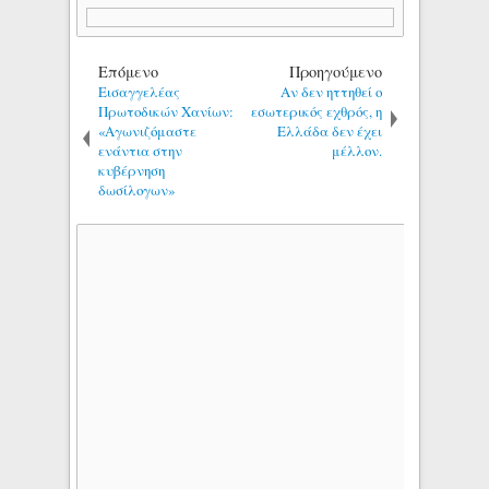
Επόμενο
Προηγούμενο
Εισαγγελέας
Αν δεν ηττηθεί ο
Πρωτοδικών Χανίων:
εσωτερικός εχθρός, η
«Αγωνιζόμαστε
Ελλάδα δεν έχει
ενάντια στην
μέλλον.
κυβέρνηση
δωσίλογων»