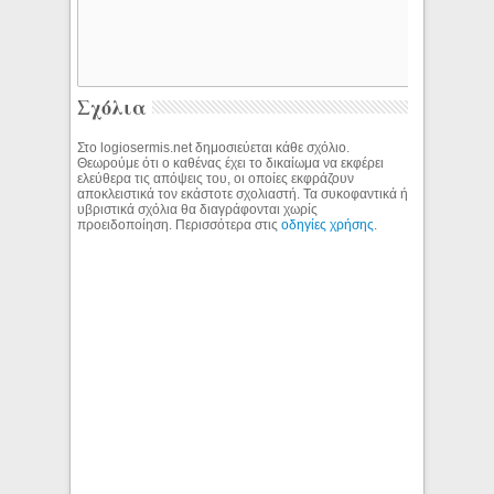
Σχόλια
Στο logiosermis.net δημοσιεύεται κάθε σχόλιο.
Θεωρούμε ότι ο καθένας έχει το δικαίωμα να εκφέρει
ελεύθερα τις απόψεις του, οι οποίες εκφράζουν
αποκλειστικά τον εκάστοτε σχολιαστή. Τα συκοφαντικά ή
υβριστικά σχόλια θα διαγράφονται χωρίς
προειδοποίηση. Περισσότερα στις
οδηγίες χρήσης
.