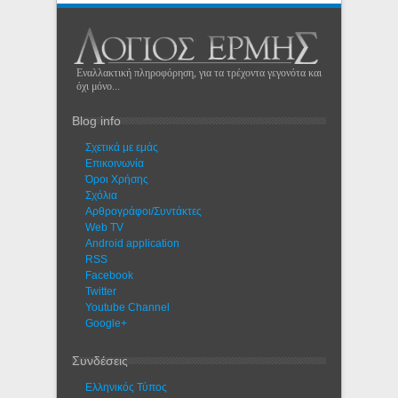
Εναλλακτική πληροφόρηση, για τα τρέχοντα γεγονότα και
όχι μόνο...
Blog info
Σχετικά με εμάς
Eπικοινωνία
Όροι Χρήσης
Σχόλια
Αρθρογράφοι/Συντάκτες
Web TV
Android application
RSS
Facebook
Twitter
Youtube Channel
Google+
Συνδέσεις
Ελληνικός Τύπος