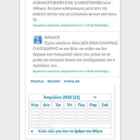
ΑΛΒΑΝΟΠΟΙΗΘΕΙ ΕΙΧΕ ΣΛΑΒΟΠΟΙΗΘΕΙ ούτε
πίθηκος θα έμενε καθαρόαιμος μετα απο την
εισβολή αυτών των μη ελληνικών φυλων εκεί κατω.
Οι...
Αμερικανοί ρατσιστές αναρωτιούνται αν ο Ηλίας Κασιδιάρης ανήκει στη λευκή φυλή... - Λόγιος Ερμής
ΜΑΚΔΟΣ
Έχουν απόλυτο δίκιο ΔΕΝ ΕΙΝΑΙ ΕΛΛΗΝΑΣ
Ο ΚΑΣΙΔΙΑΡΗΣ αν και θέλει να νιώθει και δεν
δέχομαι ενα πνευματικό τέκνο του χιτλερ να να
μιλάει για κατοχικό δανειο και αποζημιώσεις και ο
πρόεδρος του...
Αμερικανοί ρατσιστές αναρωτιούνται αν ο Ηλίας Κασιδιάρης ανήκει στη λευκή φυλή... - Λόγιος Ερμής
PEOPLE
RECENT
POPULAR
Κυρ
Δευ
Τρι
Τετ
Πεμ
Παρ
Σαβ
◄
Κλίκ εδώ για όλα τα άρθρα του Μήνα