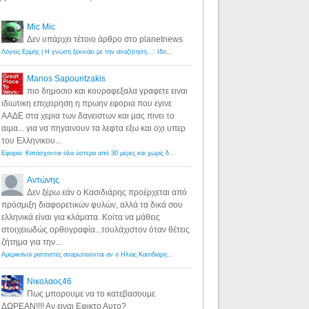
Mic Mic
Δεν υπάρχει τέτοιο άρθρο στο planetnews
Λόγιος Ερμής | Η γνώση ξεκινάει με την αναζήτηση...: Ιδού οι 18 που χρωστούν 11 δις ευρώ!
·
6 years ago
Manos Sapountzakis
πιο δημοσιο και κουραφεξαλα γραφετε ειναι
ιδιωτικη επιχειρηση η πρωην εφορια που εγινε
ΑΑΔΕ στα χερια των δανειστων και μας πινει το
αιμα... για να πηγαινουν τα λεφτα εξω και οχι υπερ
του Ελληνικου...
Εφορία: Κατάσχονται όλα ύστερα από 30 μέρες και χωρίς δικαστικές αποφάσεις - Λόγιος Ερμής
·
6 years ag
Αντώνης
Δεν ξέρω εάν ο Κασιδιάρης προέρχεται από
πρόσμιξη διαφορετικών φυλών, αλλά τα δικά σου
ελληνικά είναι για κλάματα. Κοίτα να μάθεις
στοιχειωδώς ορθογραφία...τουλάχιστον όταν θέτεις
ζήτημα για την...
Αμερικανοί ρατσιστές αναρωτιούνται αν ο Ηλίας Κασιδιάρης ανήκει στη λευκή φυλή... - Λόγιος Ερμής
·
7 yea
Νικολαος46
Πως μπορουμε να το κατεβασουμε
ΔΩΡΕΑΝ!!!! Αν ειναι Εφικτο Αυτο?