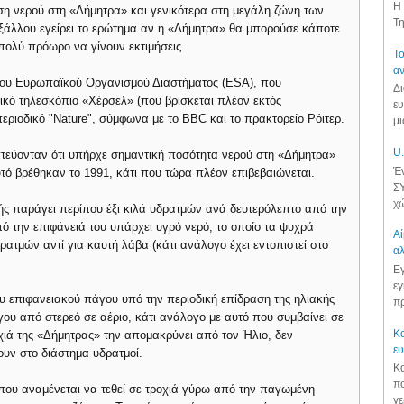
Η 
υση νερού στη «Δήμητρα» και γενικότερα στη μεγάλη ζώνη των
Τη
ξάλλου εγείρει το ερώτημα αν η «Δήμητρα» θα μπορούσε κάποτε
 πολύ πρόωρο να γίνουν εκτιμήσεις.
Το
αν
 του Ευρωπαϊκού Οργανισμού Διαστήματος (ESA), που
Δι
κό τηλεσκόπιο «Χέρσελ» (που βρίσκεται πλέον εκτός
ευ
περιοδικό "Nature", σύμφωνα με το BBC και το πρακτορείο Ρόιτερ.
μι
U.
πτεύονταν ότι υπήρχε σημαντική ποσότητα νερού στη «Δήμητρα»
Έν
αυτό βρέθηκαν το 1991, κάτι που τώρα πλέον επιβεβαιώνεται.
ΣΥ
χώ
ιδής παράγει περίπου έξι κιλά υδρατμών ανά δευτερόλεπτο από την
από την επιφάνειά του υπάρχει υγρό νερό, το οποίο τα ψυχρά
Αί
ρατμών αντί για καυτή λάβα (κάτι ανάλογο έχει εντοπιστεί στο
αλ
Εγ
εγ
ου επιφανειακού πάγου υπό την περιοδική επίδραση της ηλιακής
πρ
ου από στερεό σε αέριο, κάτι ανάλογο με αυτό που συμβαίνει σε
Κα
ιά της «Δήμητρας» την απομακρύνει από τον Ήλιο, δεν
ε
ουν στο διάστημα υδρατμοί.
Κα
πο
που αναμένεται να τεθεί σε τροχιά γύρω από την παγωμένη
γε