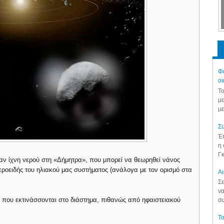
Φά
οι
Το
με
με
Συ
Έπ
η 
Γκ
αν ίχνη νερού στη «Δήμητρα», που μπορεί να θεωρηθεί νάνος
εροειδής του ηλιακού μας συστήματος (ανάλογα με τον ορισμό στα
Aι
Σε
να
 που εκτινάσσονται στο διάστημα, πιθανώς από ηφαιστειακού
συ
Το