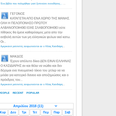
Ένα βιβλίο που πολεμήθηκε γιατί ξυπνούσε συνειδήσεις... - Λόγιος Ερμής | Η γνώση ξεκινάει με την αναζήτηση...
ΓΕΓΟΝΟΣ
ΚΑΤΑΓΕΤΑΙ ΑΠΟ ΕΝΑ ΧΩΡΙΟ ΤΗΣ ΜΑΝΗΣ.
ΟΛΗ Η ΠΕΛΟΠΟΝΗΣΟ ΠΡΩΤΟΥ
ΑΛΒΑΝΟΠΟΙΗΘΕΙ ΕΙΧΕ ΣΛΑΒΟΠΟΙΗΘΕΙ ούτε
πίθηκος θα έμενε καθαρόαιμος μετα απο την
εισβολή αυτών των μη ελληνικών φυλων εκεί κατω.
Οι...
Αμερικανοί ρατσιστές αναρωτιούνται αν ο Ηλίας Κασιδιάρης ανήκει στη λευκή φυλή... - Λόγιος Ερμής
·
8 yea
ΜΑΚΔΟΣ
Έχουν απόλυτο δίκιο ΔΕΝ ΕΙΝΑΙ ΕΛΛΗΝΑΣ
Ο ΚΑΣΙΔΙΑΡΗΣ αν και θέλει να νιώθει και δεν
δέχομαι ενα πνευματικό τέκνο του χιτλερ να να
μιλάει για κατοχικό δανειο και αποζημιώσεις και ο
πρόεδρος του...
Αμερικανοί ρατσιστές αναρωτιούνται αν ο Ηλίας Κασιδιάρης ανήκει στη λευκή φυλή... - Λόγιος Ερμής
·
8 yea
PEOPLE
RECENT
POPULAR
Κυρ
Δευ
Τρι
Τετ
Πεμ
Παρ
Σαβ