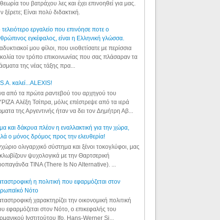
θεωρία του βατράχου λες και έχει επινοηθεί για μας.
ν ξέρετε; Είναι πολύ διδακτική.
 τελειότερο εργαλείο που επινόησε ποτε ο
θρώπινος εγκέφαλος, είναι η Ελληνική γλώσσα.
αδυκτιακοί μου φίλοι, που υιοθετίσατε με περίσσια
κολία τον τρόπο επικοινωνίας που σας πλάσαραν τα
άσματα της νέας τάξης πρα...
S.A. καλεί...ALEXIS!
α από τα πρώτα ραντεβού του αρχηγού του
ΡΙΖΑ Αλέξη Τσίπρα, μόλις επέστρεψε από τα ιερά
ματα της Αργεντινής ήταν να δει τον Δημήτρη Αβ...
μα και δάκρυα πλέον η εναλλακτική για την χώρα,
λά ο μόνος δρόμος προς την ελευθερία!
χώριο ολιγαρχικό σύστημα και ξένοι τοκογλύφοι, μας
κλωβίζουν ψυχολογικά με την Θαρτσερική
οπαγάνδα TINA (There Is No Alternative). ...
ταστροφική η πολιτική που εφαρμόζεται στον
υρωπαϊκό Νότο
ταστροφική χαρακτηρίζει την οικονομική πολιτική
υ εφαρμόζεται στον Νότο, ο επικεφαλής του
ρμανικού Ινστιτούτου Ifo, Hans-Werner Si...