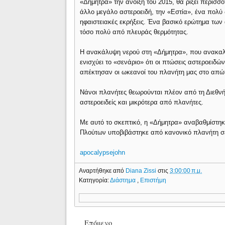
«Δήμητρα» την άνοιξη του 2015, θα ρίξει περισ
άλλο μεγάλο αστεροειδή, την «Εστία», ένα πολύ
ηφαιστειακές εκρήξεις. Ένα βασικό ερώτημα των 
τόσο πολύ από πλευράς θερμότητας.
Η ανακάλυψη νερού στη «Δήμητρα», που ανακαλύφ
ενισχύει το «σενάριο» ότι οι πτώσεις αστεροειδών
απέκτησαν οι ωκεανοί του πλανήτη μας στο απώ
Νάνοι πλανήτες θεωρούνται πλέον από τη Διεθν
αστεροειδείς και μικρότερα από πλανήτες.
Με αυτό το σκεπτικό, η «Δήμητρα» αναβαθμίστηκ
Πλούτων υποβιβάστηκε από κανονικό πλανήτη σ
apocalypsejohn
Αναρτήθηκε από
Diana Zissi
στις
3:00:00 π.μ.
Κατηγορία:
Διάστημα
,
Επιστήμη
Επόμενο