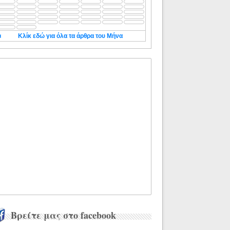
◄
Κλίκ εδώ για όλα τα άρθρα του Μήνα
Βρείτε μας στο facebook