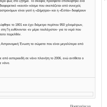
σότερο φως στο ζήτημα. Το σκάφος πρόσφατα επισκέφτηκε ένα
 διαφορετικό «καυτό» κόσμο που σκεπάζεται από συνεχείς
αστρονόμων είναι γιατί η «Δήμητρα» και η «Εστία» διαφέρουν
θηκε το 1801 και έχει διάμετρο περίπου 950 χιλιομέτρων,
 στη Γη ευθύνονται -εν μέρει τουλάχιστον- για το νερό που
τατο παρελθόν.
ή Αστρονομική Ένωση τα σώματα που είναι μεγαλύτερα από
ε από αστεροειδή σε νάνο πλανήτη το 2006, ενώ αντίθετα ο
ε νάνο.
Προηγούμενο