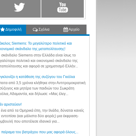
Δημοφιλή
Σχόλια
Αρχείο
κελος Siemens: Το μεγαλύτερο πολιτικό και
κονομικό σκάνδαλο της μεταπολίτευσης!
 σκάνδαλο Siemens στην Ελλάδα είναι ίσως το
γαλύτερο πολιτικό και οικονομικό σκάνδαλο της
ταπολίτευσης και αφορά σε χρηματισμό Ελλήν...
γκλονίζει η κατάθεση της συζύγου του Γκιόλια
ειτα από 3,5 χρόνια κλήθηκε στην Αντιτρομοκρατική
σύζυγος και μητέρα των παιδιών του Σωκράτη
ιόλια, Αδαμαντία, και δήλωσε: «Μας έλεγ...
έν αριστεύειν!
 ένα από τα Ομηρικά έπη, την Ιλιάδα, δύναται κανείς
 εντοπίσει (και μάλιστα δύο φορές) μια έκφραση-
μβουλή που αποτέλεσε ιδανικό για...
 πείραμα του βατράχου που μας αφορά όλους...