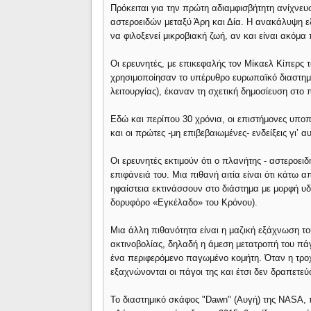
Πρόκειται για την πρώτη αδιαμφισβήτητη ανίχνε
αστεροειδών μεταξύ Άρη και Δία. Η ανακάλυψη ε
να φιλοξενεί μικροβιακή ζωή, αν και είναι ακόμα
Οι ερευνητές, με επικεφαλής τον Μίκαελ Κίπερς
χρησιμοποίησαν το υπέρυθρο ευρωπαϊκό διαστημι
λειτουργίας), έκαναν τη σχετική δημοσίευση στο 
Εδώ και περίπου 30 χρόνια, οι επιστήμονες υπο
και οι πρώτες -μη επιβεβαιωμένες- ενδείξεις γι’ 
Οι ερευνητές εκτιμούν ότι ο πλανήτης - αστεροε
επιφάνειά του. Μια πιθανή αιτία είναι ότι κάτω 
ηφαίστεια εκτινάσσουν στο διάστημα με μορφή υδ
δορυφόρο «Εγκέλαδο» του Κρόνου).
Μια άλλη πιθανότητα είναι η μαζική εξάχνωση τ
ακτινοβολίας, δηλαδή η άμεση μετατροπή του πάγ
ένα περιφερόμενο παγωμένο κομήτη. Όταν η τροχ
εξαχνώνονται οι πάγοι της και έτσι δεν δραπετεύ
Το διαστημικό σκάφος "Dawn" (Αυγή) της NASA, 