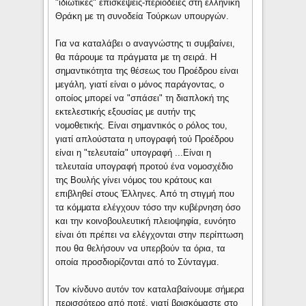
"ιδιωτικές" επισκέψεις-περιοδείες στη ελληνική
Θράκη με τη συνοδεία Τούρκων υπουργών.
Για να καταλάβει ο αναγνώστης τι συμβαίνει,
θα πάρουμε τα πράγματα με τη σειρά. Η
σημαντικότητα της θέσεως του Προέδρου είναι
μεγάλη, γιατί είναι ο μόνος παράγοντας, ο
οποίος μπορεί να "σπάσει" τη διαπλοκή της
εκτελεστικής εξουσίας με αυτήν της
νομοθετικής. Είναι σημαντικός ο ρόλος του,
γιατί απλούστατα η υπογραφή τού Προέδρου
είναι η "τελευταία" υπογραφή ...Είναι η
τελευταία υπογραφή προτού ένα νομοσχέδιο
της Βουλής γίνει νόμος του κράτους και
επιβληθεί στους Έλληνες. Από τη στιγμή που
τα κόμματα ελέγχουν τόσο την κυβέρ­νηση όσο
και την κοινοβουλευτική πλειοψηφία, ευνόητο
είναι ότι πρέπει να ελέγχονται στην περίπτωση
που θα θελήσουν να υπερβούν τα όρια, τα
οποία προσδιορίζονται από το Σύνταγμα.
Τον κίνδυνο αυτόν τον καταλαβαίνουμε σήμερα
περισσότερο από ποτέ, γιατί βρισκόμαστε στο