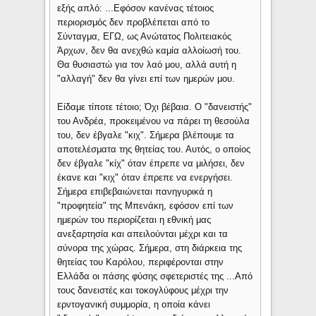
εξής απλό: ...Εφόσον κανένας τέτοιος
περιορισμός δεν προβλέπεται από το
Σύνταγμα, ΕΓΩ, ως Ανώτατος Πολιτειακός
Άρχων, δεν θα ανεχθώ καμία αλλοίωσή του.
Θα θυσιαστώ για τον λαό μου, αλλά αυτή η
"αλλαγή" δεν θα γίνει επί των ημερών μου.
Είδαμε τίποτε τέτοιο; Όχι βέβαια. Ο "δανειστής"
του Ανδρέα, προκειμένου να πάρει τη θεσούλα
του, δεν έβγαλε "κιχ". Σήμερα βλέπουμε τα
αποτελέσματα της θητείας του. Αυτός, ο οποίος
δεν έβγαλε "κίχ" όταν έπρεπε να μιλήσει, δεν
έκανε και "κιχ" όταν έπρεπε να ενεργήσει.
Σήμερα επιβεβαιώνεται πανηγυρικά η
"προφητεία" της Μπενάκη, εφόσον επί των
ημερών του περιορίζεται η εθνική μας
ανεξαρτησία και απειλούνται μέχρι και τα
σύνορα της χώρας. Σήμερα, στη διάρκεια της
θητείας του Καρόλου, περιφέρονται στην
Ελλάδα οι πάσης φύσης σφετεριστές της ...Από
τους δανειστές και τοκογλύφους μέχρι την
ερντογανική συμμορία, η οποία κάνει