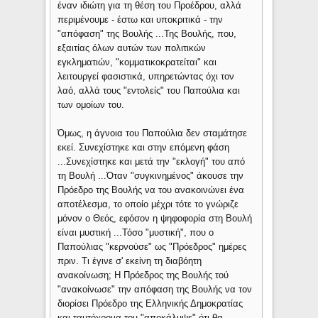
έναν ιδιώτη για τη θέση του Προέδρου, αλλά
περιμένουμε - έστω και υποκριτικά - την
"απόφαση" της Βουλής ...Της Βουλής, που,
εξαιτίας όλων αυτών των πολιτικών
εγκληματιών, "κομματικοκρατείται" και
λειτουργεί φασιστικά, υπηρετώντας όχι τον
λαό, αλλά τους "εντολείς" του Παπούλια και
των ομοίων του.
Όμως, η άγνοια του Παπούλια δεν σταμάτησε
εκεί. Συνεχίστηκε και στην επόμενη φάση
...Συνεχίστηκε και μετά την "εκλογή" του από
τη Βουλή ...Όταν "συγκινημένος" άκουσε την
Πρόεδρο της Βουλής να του ανακοινώνει ένα
αποτέλεσμα, το οποίο μέχρι τότε το γνώριζε
μόνον ο Θεός, εφόσον η ψηφοφορία στη Βουλή
είναι μυστική ...Τόσο "μυστική", που ο
Παπούλιας "κερνούσε" ως "Πρόεδρος" ημέρες
πριν. Τι έγινε σ' εκείνη τη διαβόητη
ανακοίνωση; Η Πρόεδρος της Βουλής τού
"ανακοίνωσε" την απόφαση της Βουλής να τον
διορίσει Πρόεδρο της Ελληνικής Δημοκρατίας
και ταυτόχρονα του "αποκάλυψε" ότι θα