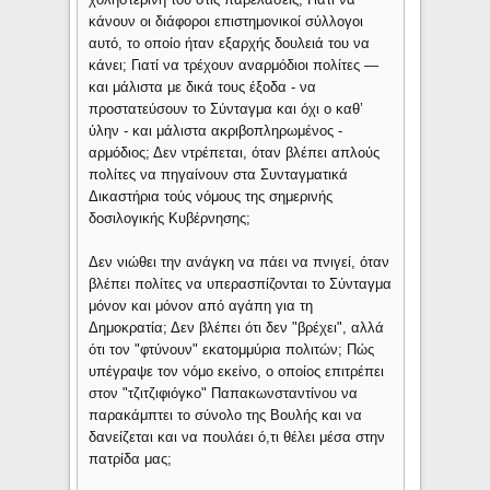
κάνουν οι διάφοροι επιστημονικοί σύλλογοι
αυτό, το οποίο ήταν εξαρχής δουλειά του να
κάνει; Γιατί να τρέχουν αναρμόδιοι πολίτες —
και μάλιστα με δικά τους έξοδα - να
προστατεύσουν το Σύνταγμα και όχι ο καθ’
ύλην - και μάλιστα ακριβοπληρωμένος -
αρμόδιος; Δεν ντρέπεται, όταν βλέπει απλούς
πολίτες να πηγαίνουν στα Συνταγματικά
Δικαστήρια τούς νόμους της σημερινής
δοσιλογικής Κυβέρνησης;
Δεν νιώθει την ανάγκη να πάει να πνιγεί, όταν
βλέπει πολίτες να υπερασπίζονται το Σύνταγμα
μόνον και μόνον από αγάπη για τη
Δημοκρατία; Δεν βλέπει ότι δεν "βρέχει", αλλά
ότι τον "φτύνουν" εκατομμύρια πολιτών; Πώς
υπέγραψε τον νόμο εκείνο, ο οποίος επιτρέπει
στον "τζιτζιφιόγκο" Παπακωνσταντίνου να
παρακάμπτει το σύνολο της Βουλής και να
δανείζεται και να πουλάει ό,τι θέλει μέσα στην
πατρίδα μας;