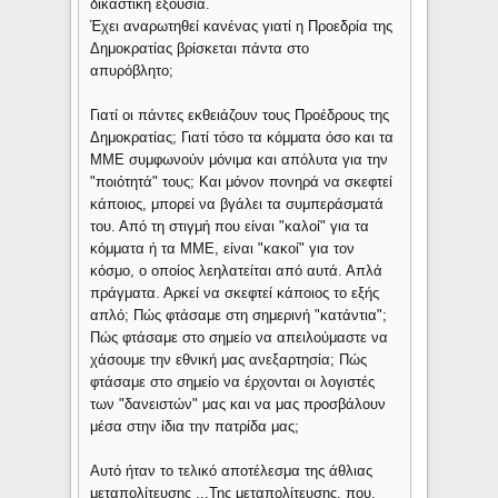
δικαστική εξουσία.
Έχει αναρωτηθεί κανένας γιατί η Προεδρία της
Δημοκρατίας βρίσκεται πάντα στο
απυρόβλητο;
Γιατί οι πάντες εκθειάζουν τους Προέδρους της
Δημοκρατίας; Γιατί τόσο τα κόμματα όσο και τα
ΜΜΕ συμφωνούν μόνιμα και απόλυτα για την
"ποιότητά" τους; Και μόνον πονηρά να σκεφτεί
κάποιος, μπορεί να βγάλει τα συμπεράσματά
του. Από τη στιγμή που είναι "καλοί" για τα
κόμματα ή τα ΜΜΕ, είναι "κακοί" για τον
κόσμο, ο οποίος λεηλατείται από αυτά. Απλά
πράγματα. Αρκεί να σκεφτεί κάποιος το εξής
απλό; Πώς φτάσαμε στη σημερινή "κατάντια";
Πώς φτάσαμε στο σημείο να απειλούμαστε να
χάσουμε την εθνική μας ανεξαρτησία; Πώς
φτάσαμε στο σημείο να έρχονται οι λογιστές
των "δανειστών" μας και να μας προσβάλουν
μέσα στην ίδια την πατρίδα μας;
Αυτό ήταν το τελικό αποτέλεσμα της άθλιας
μεταπολίτευσης ...Της μεταπολίτευσης, που,