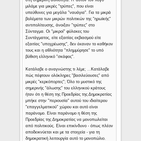
μιλάμε για μικρές "τρύπες", που είναι
υπεύθυνες για μεγάλα "ναυάγια". Για τα μικρά
βολέματα των μικρών πολιτικών της "ηρωϊκής"
αντιπολίτευσης, άνοιξαν "τρύπες" στο
Σύνταγμα. Οι "μικροί" φύλακες του
Συντάγματος, είτε εξαιτίας εκβιασμού είτε
εξαιτίας "υποχρέωσης", δεν έκαναν το καθήκον
τους και η αθλιότητα "πλημμύρησε" το υπό
βύθιση ελληνικό "σκάφος".
Κατάλαβε ο αναγνώστης τι λέμε; ...Κατάλαβε
πώς πέφτουν ολόκληρες "βασιλεύουσες" από
μικρές "κερκόπορτες"; Όλο το μυστικό της
σημερινής "άλωσης" του ελληνικού κράτους
ήταν ότι η θέση της Προεδρίας της Δημοκρατίας
μπήκε στην "περιουσία" αυτού του ιδιαίτερου
"επαγγελματικού" χώρου και αυτό είναι
παράνομο. Είναι παράνομο η θέση της
Προεδρίας της Δημοκρατίας να μονοπωλείται
από πολιτικούς. Είναι επικίνδυνο - όπως πλέον
αποδεικνύεται και με τα στοιχεία - για τη
δημοκρατική λειτουργία αυτό το μονοπώλιο.