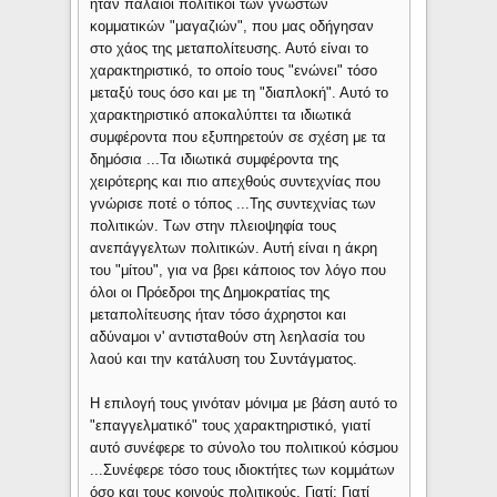
ήταν παλαιοί πολιτικοί των γνωστών
κομματικών "μαγαζιών", που μας οδήγησαν
στο χάος της μεταπολίτευσης. Αυτό είναι το
χαρακτηριστικό, το οποίο τους "ενώνει" τόσο
μεταξύ τους όσο και με τη "διαπλοκή". Αυτό το
χαρακτηριστικό αποκαλύπτει τα ιδιωτικά
συμφέροντα που εξυπηρετούν σε σχέση με τα
δημόσια ...Τα ιδιωτικά συμφέροντα της
χειρότερης και πιο απεχθούς συντεχνίας που
γνώρισε ποτέ ο τόπος ...Της συντεχνίας των
πολιτικών. Των στην πλειοψηφία τους
ανεπάγγελτων πολιτικών. Αυτή είναι η άκρη
του "μίτου", για να βρει κάποιος τον λόγο που
όλοι οι Πρόεδροι της Δημοκρατίας της
μεταπολίτευσης ήταν τόσο άχρηστοι και
αδύναμοι ν' αντισταθούν στη λεηλασία του
λαού και την κατάλυση του Συντάγματος.
Η επιλογή τους γινόταν μόνιμα με βάση αυτό το
"επαγγελματικό" τους χαρακτηριστικό, γιατί
αυτό συνέφερε το σύνολο του πολιτικού κόσμου
...Συνέφερε τόσο τους ιδιοκτήτες των κομμάτων
όσο και τους κοινούς πολιτικούς. Γιατί; Γιατί