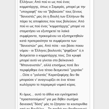
Ελλήνων; Από πού κι ως πού ένας
κομματάρχης, όπως ο Σαμαράς, μπορεί με την
"υπογραφή" του να "βεβαιώσει" τους ξένους
"δανειστές" μας ότι η Βουλή των Ελλήνων θα
πάρει τις αποφάσεις που τους βολεύουν; Από
πού κι ως πού ένας "κομματάρχης" μπορεί να
σταματήσει να εξυπηρετεί τα λαϊκά
συμφέροντα, προκειμένου να εξυπηρετηθούν
κατά προτεραιότητα τα συμφέροντα των
"δανειστών" μας. Από πότε - και βάσει ποιου
νόμου - οι Έλληνες βουλευτές "ψηφίζουν" ό,τι
δεσμεύεται ο κομματάρχης τους; Στα κρυφά
μπορεί αυτό να γίνεται στο βαλκανικό
"Μπανανιστάν", αλλά επισήμως ποτέ δεν
περιφέρθηκε ένα τέτοιο δεσμευτικό "χαρτάκι"
...Ούτε ο "γαλατάς" Καρατζαφέρης δεν θα
μπορούσε ν' αναγνωρίζει σε ένα τέτοιο
κωλόχαρτο το παραμικρό νομικό κύρος.
Κι όμως... αυτό το άθλιο και εγκληματικό
"προαπαιτούμενο" για μια δήθεν σωτήρια
δανειακή "δόση" μάς το ζήτησαν τα κουτορνίθια
από τις Βρυξέλες ...Τα παιδιά του βαρβαρισμού