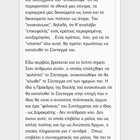
περιοριστούν τα εθνικά μας σύνορα, τα
κυριαρχικά μας δικαιώματα ως λαού και τα
δικαιώματα των πολιτών ως άτομα. Του
"ανακοίνωσε", δηλαδή, ότι θ' αναλάβει
"επικεφαλής" ενός κράτους περιορισμένης
ανεξαρτησίας ...Ενός κράτους, που, για να τα
"υποστεί" όλα αυτά, θα πρέπει πρωτίστως να
καταλυθεί το Σύνταγμά του.
Εδώ ακριβώς βρίσκεται και το λεπτό σημείο.
Στον άνθρωπο αυτόν, ο οποίος επιλέχθηκε να
"φυλάττει" το Σύνταγμα, ανακοινώθηκε ότι θα
"αλωθεί" το Σύνταγμα επί των ημερών του. Η
ίδια η Πρόεδρος της Βουλής τού ανακοίνωσε ότι
θα καταλυθεί το Σύνταγμα στην εποχή που ο
ίδιος θα είναι ο ανώτατος πολιτειακός άρχων
και άρα "φύλακας" του Συντάγματος και ο ίδιος
- ως Δημοκράτης - δεν αντέδρασε καν. Δεν
έκανε αυτό, το οποίο επιβάλει ο ρόλος του ως
απλός πολίτης και όχι ως Ανώτατος Άρχων, ο
οποίος πληρώνεται για ν' αντιδρά ...Όπως
επιβάλει ο συνταγματικός του ρόλος. Να πει το