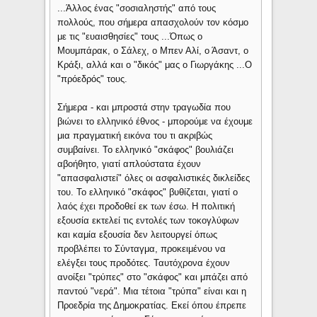
...Άλλος ένας "σοσιαληστής" από τους
πολλούς, που σήμερα απασχολούν τον κόσμο
με τις "ευαισθησίες" τους ...Όπως ο
Μουμπάρακ, ο Σάλεχ, ο Μπεν Αλί, ο Άσαντ, ο
Κράξι, αλλά και ο "δικός" μας ο Γιωργάκης ...Ο
"πρόεδρός" τους.
Σήμερα - και μπροστά στην τραγωδία που
βιώνει το ελληνικό έθνος - μπορούμε να έχουμε
μια πραγματική εικόνα του τι ακριβώς
συμβαίνει. Το ελληνικό "σκάφος" βουλιάζει
αβοήθητο, γιατί απλούστατα έχουν
"απασφαλιστεί" όλες οι ασφαλιστικές δικλείδες
του. Το ελληνικό "σκάφος" βυθίζεται, γιατί ο
λαός έχει προδοθεί εκ των έσω. Η πολιτική
εξουσία εκτελεί τις εντολές των τοκογλύφων
και καμία εξουσία δεν λειτουργεί όπως
προβλέπει το Σύνταγμα, προκειμένου να
ελέγξει τους προδότες. Ταυτόχρονα έχουν
ανοίξει "τρύπες" στο "σκάφος" και μπάζει από
παντού "νερά". Μια τέτοια "τρύπα" είναι και η
Προεδρία της Δημοκρατίας. Εκεί όπου έπρεπε