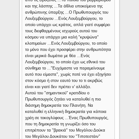
και της λάσπης ...Τα άθλια υποκείμενα της
ανθρώπινης ύπαρξης ...Ο Πρωθυπουργός του
Λουξεμβούργου ...Ενός Λουξεμβούργου, το
οποίο υπάρχει ως κράτος, απλά γιατί συμφέρει
τους διεφθαρμένους ισχυρούς αυτού του
κόσμου να υπάρχει μια καλή "κρυψώνα"
κλοπιμαίων ...Ενός Λουξεμβούργου, το οποίο
το μόνο που έχει προσφέρει στην ανθρωπότητα
είναι μερικά δωμάτια με θέα ...Ενός
Λουξεμβούργου, το οποίο έχει ως εθνικό του
σύνθημα το ..."Ευχόμαστε να παραμείνουμε
αυτό που είμαστε", χωρίς ποτέ να έχει εξηγήσει
στον κόσμο ή στον εαυτό του το τι ακριβώς
είναι και γιατί δεν πρέπει ν' αλλάξει.
Αυτού του "σημαντικού" κρατιδίου ο
Πρωθυπουργός ζητάει να καταλυθεί η πιο
διάσημη δημοκρατία του Πλανήτη. Να
καταλυθεί η ελληνική δημοκρατία για κάποια
χρέη σε τοκογλύφους ...Ένας Πρωθυπουργός,
που τη δημοκρατία τη γνωρίζει όσο του
επιτρέπουν τα "βρακιά" του Μεγάλου Δούκα
του Μεγάλου Δουκάτου του "Τιποτεστάιν"