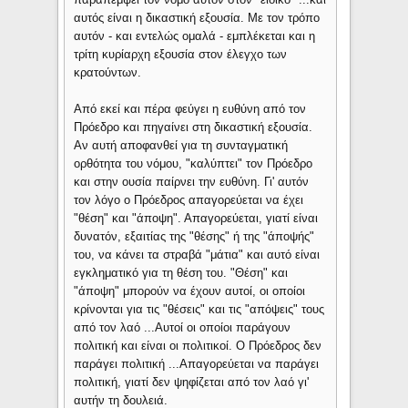
αυτός είναι η δικαστική εξουσία. Με τον τρόπο
αυτόν - και εντελώς ομαλά - εμπλέκεται και η
τρίτη κυρίαρχη εξουσία στον έλεγχο των
κρατούντων.
Από εκεί και πέρα φεύγει η ευθύνη από τον
Πρόεδρο και πηγαίνει στη δικαστική εξουσία.
Αν αυτή αποφανθεί για τη συνταγματική
ορθότητα του νόμου, "καλύπτει" τον Πρόεδρο
και στην ουσία παίρνει την ευθύνη. Γι' αυτόν
τον λόγο ο Πρόεδρος απαγορεύεται να έχει
"θέση" και "άποψη". Απαγορεύεται, γιατί είναι
δυνατόν, εξαιτίας της "θέσης" ή της "άποψής"
του, να κάνει τα στραβά "μάτια" και αυτό είναι
εγκληματικό για τη θέση του. "Θέση" και
"άποψη" μπορούν να έχουν αυτοί, οι οποίοι
κρίνονται για τις "θέσεις" και τις "απόψεις" τους
από τον λαό ...Αυτοί οι οποίοι παράγουν
πολιτική και είναι οι πολιτικοί. Ο Πρό­εδρος δεν
παράγει πολιτική ...Απαγορεύεται να παράγει
πολιτική, γιατί δεν ψηφίζεται από τον λαό γι'
αυτήν τη δουλειά.