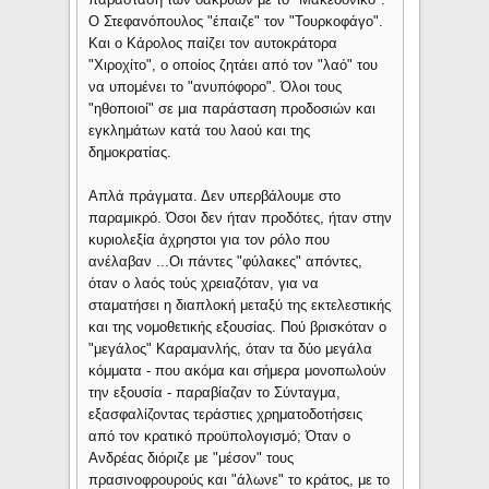
Ο Στεφανόπουλος "έπαιζε" τον "Τουρκοφάγο".
Και ο Κάρολος παίζει τον αυτοκράτορα
"Χιροχίτο", ο οποίος ζητάει από τον "λαό" του
να υπομένει το "ανυπόφορο". Όλοι τους
"ηθοποιοί" σε μια παράσταση προδοσιών και
εγκλημάτων κατά του λαού και της
δημοκρατίας.
Απλά πράγματα. Δεν υπερβάλουμε στο
παραμικρό. Όσοι δεν ήταν προδότες, ήταν στην
κυριολεξία άχρηστοι για τον ρόλο που
ανέλαβαν ...Οι πάντες "φύλακες" απόντες,
όταν ο λαός τούς χρειαζόταν, για να
σταματήσει η διαπλοκή μεταξύ της εκτελεστικής
και της νομοθετικής εξουσίας. Πού βρισκόταν ο
"μεγάλος" Καραμανλής, όταν τα δύο μεγάλα
κόμματα - που ακόμα και σήμερα μονοπωλούν
την εξουσία - παραβίαζαν το Σύνταγμα,
εξασφαλίζοντας τεράστιες χρηματοδοτήσεις
από τον κρατικό προϋπο­λογισμό; Όταν ο
Ανδρέας διόριζε με "μέσον" τους
πρασινοφρουρούς και "άλωνε" το κράτος, με το