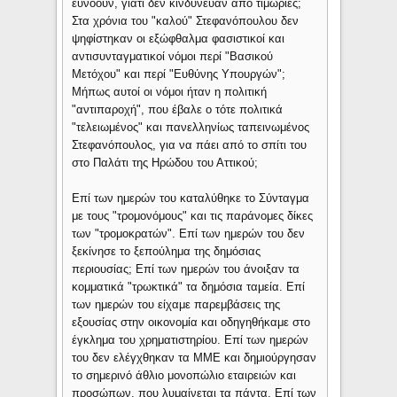
ευνοούν, γιατί δεν κινδύνευαν από τιμωρίες;
Στα χρόνια του "καλού" Στεφανόπουλου δεν
ψηφίστηκαν οι εξώφθαλμα φασιστικοί και
αντισυνταγματικοί νόμοι περί "Βασικού
Μετόχου" και περί "Ευθύνης Υπουργών";
Μήπως αυτοί οι νόμοι ήταν η πολιτική
"αντιπαροχή", που έβαλε ο τότε πολιτικά
"τελειωμένος" και πανελληνίως ταπεινωμένος
Στεφανόπουλος, για να πάει από το σπίτι του
στο Παλάτι της Ηρώδου του Αττικού;
Επί των ημερών του καταλύθηκε το Σύνταγμα
με τους "τρομονόμους" και τις παράνομες δίκες
των "τρομοκρατών". Επί των ημερών του δεν
ξεκίνησε το ξεπούλημα της δημόσιας
περιουσίας; Επί των ημερών του άνοιξαν τα
κομματικά "τρωκτικά" τα δημόσια ταμεία. Επί
των ημερών του είχαμε παρεμβάσεις της
εξουσίας στην οικονομία και οδηγηθήκαμε στο
έγκλημα του χρηματιστηρίου. Επί των ημερών
του δεν ελέγχθηκαν τα ΜΜΕ και δημιούργησαν
το σημερινό άθλιο μονοπώλιο εταιρειών και
προσώπων, που λυμαίνεται τα πάντα. Επί των