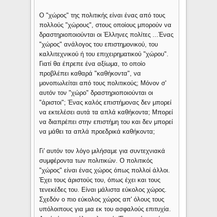
Ο "χώρος" της πολιτικής είναι ένας από τους
πολλούς "χώρους", στους οποίους μπορούν να
δραστηριοποιούνται οι Έλληνες πολίτες ...Ένας
"χώρος" ανάλογος του επιστημονικού, του
καλλιτεχνικού ή του επιχειρηματικού "χώρου".
Γιατί θα έπρεπε ένα αξίωμα, το οποίο
προβλέπει καθαρά "καθήκοντα", να
μονοπωλείται από τους πολιτικούς; Μόνον σ'
αυτόν τον "χώρο" δραστη­ριοποιούνται οι
"άριστοι"; Ένας καλός επιστήμονας δεν μπορεί
να εκτελέσει αυτά τα απλά καθήκοντα; Μπορεί
να διαπρέπει στην επιστήμη του και δεν μπορεί
να μάθει τα απλά προεδρικά καθήκοντα;
Γι' αυτόν τον λόγο μιλήσαμε για συντεχνιακά
συμφέροντα των πολιτικών. Ο πολιτικός
"χώρος" είναι ένας χώρος όπως πολλοί άλλοι.
Έχει τους άριστούς του, όπως έχει και τους
τενεκέδες του. Είναι μάλιστα εύκολος χώρος.
Σχεδόν ο πιο εύκολος χώρος απ' όλους τους
υπόλοιπους για μια εκ του ασφαλούς επιτυχία.