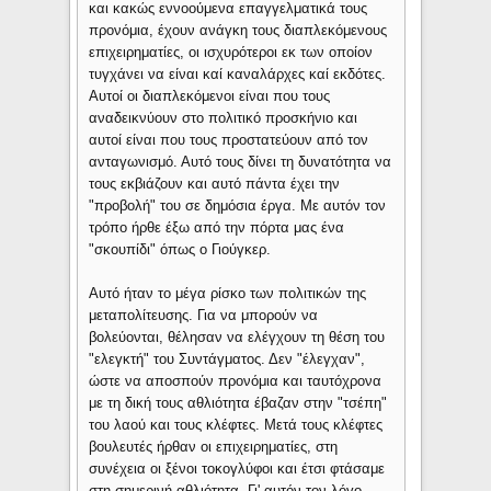
και κακώς εννοούμενα επαγγελματικά τους
προνόμια, έχουν ανάγκη τους διαπλεκόμενους
επιχειρηματίες, οι ισχυρότεροι εκ των οποίον
τυγχάνει να είναι καί καναλάρχες καί εκδότες.
Αυτοί οι διαπλεκόμενοι είναι που τους
αναδεικνύουν στο πολιτικό προσκήνιο και
αυτοί είναι που τους προστατεύουν από τον
ανταγωνισμό. Αυτό τους δίνει τη δυνατότητα να
τους εκβιάζουν και αυτό πάντα έχει την
"προβολή" του σε δημόσια έργα. Με αυτόν τον
τρόπο ήρθε έξω από την πόρτα μας ένα
"σκουπίδι" όπως ο Γιούγκερ.
Αυτό ήταν το μέγα ρίσκο των πολιτικών της
μεταπολίτευσης. Για να μπορούν να
βολεύονται, θέλησαν να ελέγχουν τη θέση του
"ελεγκτή" του Συντάγματος. Δεν "έλεγχαν",
ώστε να αποσπούν προνόμια και ταυτόχρονα
με τη δική τους αθλιότητα έβαζαν στην "τσέπη"
του λαού και τους κλέφτες. Μετά τους κλέφτες
βουλευτές ήρθαν οι επιχειρηματίες, στη
συνέχεια οι ξένοι τοκογλύφοι και έτσι φτάσαμε
στη σημερινή αθλιότητα. Γι' αυτόν τον λόγο