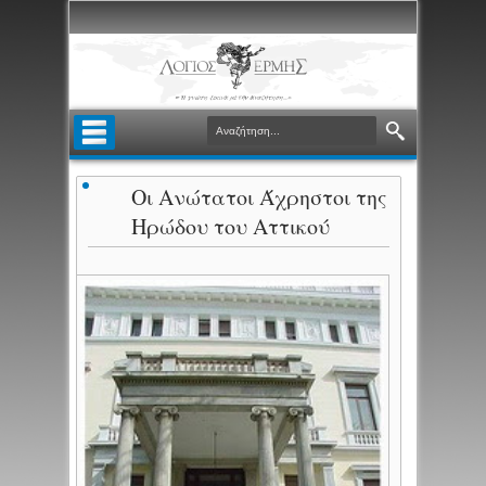
Οι Ανώτατοι Άχρηστοι της
Ηρώδου του Αττικού