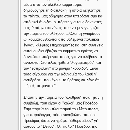
μέσα από τον ολέθριο κομματισμό,
δημιούργησε τη διαπλοκή, η οποία λεηλάτησε
τα πάντα, μας οδήγησε στον υπερδανεισμό και
από εκεί άνοιξαν οι πόρτες για τους δανειστές
μας. Υπάρχει κανένας, που να μην γνωρίζει
την πορεία του ολέθρου; ...Όλοι τη γνωρίζουν.
Οι κομματάνθρωποι από βολεμένοι πολιτικοί
έγιναν κλέφτες επιχειρηματίες και στη συνέχεια
αυτοί οι ίδιοι έβαζαν το κομματικό κράτος να
δανείζεται υπέρογκα ποσά, για να κλέβουν τα
ανάλογα. Στο τέλος ήρθε ο "λογαριασμός" και
τον "έσπρωξαν" στο μόνιμο "κορόιδο". Είναι
τόσο σίγουροι για την αδυναμία του λαού ν'
αντιδράσει, που έχουν το θράσος να λένε ότι
..."μαζί τα φάγαμε".
Σ' αυτήν την πορεία του "ολέθρου" ποια ήταν η
συμβολή, που είχαν οι "καλοί" μας Πρόεδροι;
Στην πορεία του πλουτισμού του Μπόμπολα,
για παράδειγμα, πόσο συνέβαλαν αυτοί οι
Πρόεδροι, ώστε να γράφει "διθυράμβους" γι'
αυτούς το "Έθνος"; Οι "καλοί" Πρόεδροι της