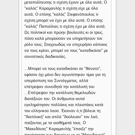
μεταπολίτευσης τι σχέση έχουν με όλα αυτά; Ο
"καλός" Καραμανλής τι σχέση είχε με όλα
αυτά; Ο επίσης "καλός" Στεφανόπουλος τι
σχέση μπορεί να έχει με όλα αυτά; Ο επίσης
"καλός" Παπούλιας τι σχέση έχει με όλα αυτά;
Ως πολιτικοί και πρώην βουλευτές κι οι τρεις,
πόσο καλά μπορούσαν να υπηρετήσουν τον
ρόλο τους; Στοιχειωδώς να επιχειρήσει κάποιος
να τους κρίνει, μπορεί να τους "καταδικάσει" με
συνοπτικές διαδικασίες.
...Μπορεί να τους καταδικάσει σε "θάνατο",
εφόσον όχι μόνο δεν αγωνίστηκαν τίμια για τη
υπεράσπιση του Συντάγματος, αλλά
επέτρεψαν συνειδητά την κατάλυσή του
...Επέτρεψαν την κατάλυση θεμελιωδών
διατάξεών του. Οι άνθρωποι αυτοί
εγκλημάτησαν πολλάκις και πλειστάκις κατά
του ελληνικού λαού. Έκαναν ό,τι βόλευε τη
"διαπλοκή" και απλά "δούλευαν" τον λαό,
παίζοντας με τα αισθήματά τους. Ο
"Μακεδόνας" Καραμανλής "έπαιζε" την
παράσταση των δακρύων με το "Μακεδονικό".