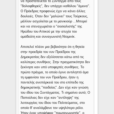
να προστατεύεται το Σύνταγμα από τους
"δολιοφθορείς", δεν υπάρχει καθόλου "άμυνα".
Ο Πρόεδρος προφανώς έχει να κάνει άλλες
δουλειές. Όταν δεν "μαλώνει" τους Τούρκους,
μάλλον ασχολείται με το μανικιούρ ...Μπορεί
και να στεναχωριέται ο "σοσιαλιστής" της
Ηρώδου του Αττικού με την ατυχία του
ομοϊδεάτη και συναγωνιστή Ντομινίκ.
Αποτελεί πλέον μια βεβαιότητα ότι η θητεία
στην προεδρία του νυν Προέδρου της
Δημοκρατίας δεν εξελίσσεται κάτω από τις
καλύτερες συνθήκες. Στην πραγματικότητα δεν
ξεκίνησε καν υπό υποφερτές συνθήκες. Το
πρώτο πράγμα, το οποίο έγινε αντιληπτό άμα
τη εμφανίσει του νυν Προέδρου, ήταν η
παντελής ανεπάρκειά του στο επίπεδο της
δημοκρατικής "παιδείας". Δεν είχε καν γνώση
του ιδίου του Συντάγματος. Τι σημαίνει αυτό; Ο
Παπούλιας δεν είχε καν "αντίληψη" της
λειτουργίας του ίδιου του Πολιτεύματος, στο
οποίο θ' αναλάμβανε τον υψηλότερο ρόλο.
Ήταν ένας υποψήφιος "πρωταγωνιστής", ο