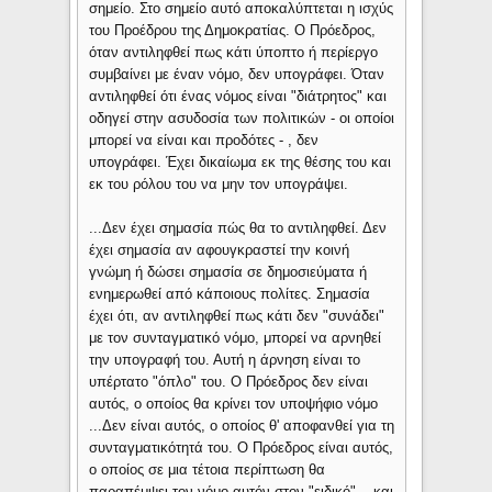
σημείο. Στο σημείο αυτό αποκαλύπτεται η ισχύς
του Προέδρου της Δημοκρατίας. Ο Πρόεδρος,
όταν αντιληφθεί πως κάτι ύποπτο ή περίεργο
συμβαίνει με έναν νόμο, δεν υπογράφει. Όταν
αντιληφθεί ότι ένας νόμος είναι "διάτρητος" και
οδηγεί στην ασυδοσία των πολιτικών - οι οποίοι
μπορεί να είναι και προδότες - , δεν
υπογράφει. Έχει δικαίωμα εκ της θέσης του και
εκ του ρόλου του να μην τον υπογράψει.
...Δεν έχει σημασία πώς θα το αντιληφθεί. Δεν
έχει σημασία αν αφουγκραστεί την κοινή
γνώμη ή δώσει σημασία σε δημοσιεύματα ή
ενημερωθεί από κάποιους πολίτες. Σημασία
έχει ότι, αν αντιληφθεί πως κάτι δεν "συνάδει"
με τον συνταγματικό νόμο, μπορεί να αρνηθεί
την υπογραφή του. Αυτή η άρνηση είναι το
υπέρτατο "όπλο" του. Ο Πρόεδρος δεν είναι
αυτός, ο οποίος θα κρίνει τον υποψήφιο νόμο
...Δεν είναι αυτός, ο οποίος θ' αποφανθεί για τη
συνταγματικότητά του. Ο Πρόεδρος είναι αυτός,
ο οποίος σε μια τέτοια περίπτωση θα
παραπέμψει τον νόμο αυτόν στον "ειδικό" ...και