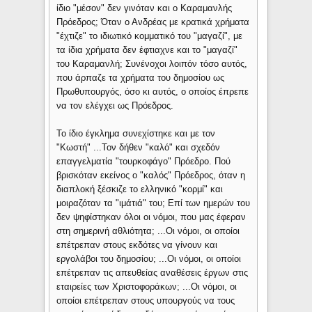
ίδιο "μέσον" δεν γινόταν και ο Καραμανλής
Πρόεδρος; Όταν ο Ανδρέας με κρατικά χρήματα
"έχτιζε" το ιδιωτικό κομματικό του "μαγαζί", με
τα ίδια χρήματα δεν έφτιαχνε και το "μαγαζί"
του Καραμανλή; Συνένοχοι λοιπόν τόσο αυτός,
που άρπαζε τα χρήματα του δημοσίου ως
Πρωθυπουργός, όσο κι αυτός, ο οποίος έπρεπε
να τον ελέγχει ως Πρόεδρος.
Το ίδιο έγκλημα συνεχίστηκε και με τον
"Κωστή" ...Τον δήθεν "καλό" και σχεδόν
επαγγελματία "τουρκοφάγο" Πρόεδρο. Πού
βρισκόταν εκείνος ο "καλός" Πρόεδρος, όταν η
διαπλοκή ξέσκιζε το ελληνικό "κορμί" και
μοιραζόταν τα "ιμάτιά" του; Επί των ημερών του
δεν ψηφίστηκαν όλοι οι νόμοι, που μας έφεραν
στη σημερινή αθλιότητα; ...Οι νόμοι, οι οποίοι
επέτρεπαν στους εκδότες να γίνουν και
εργολάβοι του δημοσίου; ...Οι νόμοι, οι οποίοι
επέτρεπαν τις απευθείας αναθέσεις έργων στις
εταιρείες των Χριστοφοράκων; ...Οι νόμοι, οι
οποίοι επέτρεπαν στους υπουργούς να τους