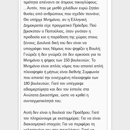
τιμιότητα απέναντι σε άτιμους τοκογλύφους;
...Αυτόν, που με μισθό χιλιάδων ευρώ ζητάει
θυσίες από ανθρώπους που σχεδόν πεινάνε;
Θα υπήρχε Μνημόνιο, αν η Ελληνική
Δημοκρατία είχε πραγματικό Πρόεδρο; Πού
βρισκόταν ο Παπούλιας, όταν γινόταν η
προδοσία και η παράδοση της χώρας στους
ξένους; Δουλειά δική του δεν είναι να
υπογράφει τους Νόμους που ψηφίζει η Βουλή;
Γνώριζε ή δεν γνώριζε ότι δεν αρκούσε για το
Μνημόνιο η ψήφος των 150 βουλευτών; Το
Μνημόνιο είναι απλός νόμος που απαιτεί απλή
πλειοψηφία ή μήπως είναι διεθνής Συμφωνία
που απαιτεί την ενισχυμένη πλειοψηφία των
180 βουλευτών; Γιατί τον υπέγραψε
αδιαμαρτύρητα και δεν τον έστειλε στα
Ανώτατα Δικαστήρια, ώστε να κριθεί η
συνταγματικότητά του;
Αυτή δεν είναι η δουλειά του Προέδρου; Γιατί
τον πληρώνουμε με εκατομμύρια; Για να είναι
διακοσμητικό στοιχείο; Για να περιφέρει τη
χοληστερίνη του στις παρελάσεις; Γιατί να