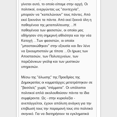
γίνεται αυτό, το οποίο είπαμε στην αρχή. Οι
πολιτικοί, ενεργώντας ως "συντεχνία",
μπορούν να "καπελώνουν" τους πάντες. Από
εκεί ξεκινάνε τα πάντα. Από εκεί ξεκινά όλη η
παθογένεια της μεταπολίτευσης ...Η
παθογένεια των φασιστών, οι οποίοι μας
οδήγησαν στη σημερινή αθλιότητα και την νέα
Κατοχή ...Των φασιστών, οι οποίοι
"μπαστακώθηκαν" στην εξουσία και δεν λένε
να ξεκουμπιστούν με τίποτε ...Οι ήρωες των
Αποστασιών, των Πολυτεχνείων, των
παριζιάνικων γκόλφ και των μυστικών
υπηρεσιών.
Μέσω της "άλωσης" της Προεδρίας της
Δημοκρατίας οι κομματάρχες μετατράπηκαν σε
"βασιλείς" χωρίς "στέμματα". Οι υπόλοιποι
πολιτικοί απλά ακολουθούσαν πάντα τα ίδια
συμφέροντα. Ως - στην κυριολεξία -
ανεπάγγελτοι, έχουν απόλυτη ανάγκη για την
επιβίωσή τους την παραμονή τους στο πολιτικό
σκηνικό. Για να διατηρήσουν τα εγκληματικά