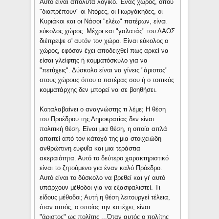
Αυτό είναι απόλυτα λογικό. Ένας χώρος, όπου
"διαπρέπουν" οι Ντόρες, οι Γιωργάκηδες, οι
Κυριάκοι και οι Νάσοι "ελέω" πατέρων, είναι
εύκολος χώρος. Μέχρι και "γαλατάς" του ΛΑΟΣ
διέπρεψε σ' αυτόν τον χώρο. Είναι εύκολος ο
χώρος, εφόσον έχει αποδειχθεί πως αρκεί να
είσαι γλείφτης ή κομματόσκυλο για να
"πετύχεις". Δύσκολο είναι να γίνεις "άριστος"
στους χώρους όπου ο πατέρας σου ή ο τοπικός
κομματάρχης δεν μπορεί να σε βοηθήσει.
Καταλαβαίνει ο αναγνώστης τι λέμε; Η θέση
του Προέδρου της Δημοκρατίας δεν είναι
πολιτική θέση. Είναι μια θέση, η οποία απλά
απαιτεί από τον κάτοχό της μια στοιχειώδη
ανθρώπινη ευφυΐα και μια τεράστια
ακεραιότητα. Αυτό το δεύτερο χαρακτηριστικό
είναι το ζητούμενο για έναν καλό Πρόεδρο.
Αυτό είναι το δύσκολο να βρεθεί και γι' αυτό
υπάρχουν μέθοδοι για να εξασφαλιστεί. Τι
είδους μέθοδοι; Αυτή η θέση λειτουργεί τέλεια,
όταν αυτός, ο οποίος την κατέχει, είναι
"άριστος" ως πολίτης ...Όταν αυτός ο πολίτης