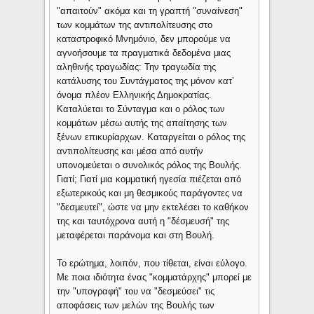
"απαιτούν" ακόμα και τη γραπτή "συναίνεση"
των κομμάτων της αντιπολίτευσης στο
καταστροφικό Μνημόνιο, δεν μπορούμε να
αγνοήσουμε τα πραγματικά δεδομένα μιας
αληθινής τραγωδίας: Την τραγωδία της
κατάλυσης του Συντάγματος της μόνον κατ’
όνομα πλέον Ελληνικής Δημοκρατίας.
Καταλύεται το Σύνταγμα και ο ρόλος των
κομμάτων μέσω αυτής της απαίτησης των
ξένων επικυρίαρχων. Καταργείται ο ρόλος της
αντιπολίτευσης και μέσα από αυτήν
υπονομεύεται ο συνολικός ρόλος της Βουλής.
Γιατί; Γιατί μια κομματική ηγεσία πιέζεται από
εξωτερικούς και μη θεσμικούς παράγοντες να
"δεσμευτεί", ώστε να μην εκτελέσει το καθήκον
της και ταυτόχρονα αυτή η "δέσμευσή" της
μεταφέρεται παράνομα και στη Βουλή.
Το ερώτημα, λοιπόν, που τίθεται, είναι εύλογο.
Με ποια ιδιότητα ένας "κομματάρχης" μπορεί με
την "υπογραφή" του να "δεσμεύσει" τις
αποφάσεις των μελών της Βουλής των