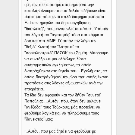
ημερών του φτάσαμε στο σημείο να μην
καταλαβαίνουμε πότε τα δελτία ειδήσεων είναι
τέτοια και πότε είναι απλά διαφημιστικά σποτ.
Επί των ημερών του δημιουργήθηκε η
"διαπλοκή", που μονοπωλεί τα πάντα. Γι' αυτόν
τον λόγο ήταν "αγαπητός" τόσο στα κόμματα
όσο και στα ΜΜΕ. Γι' αυτόν τον λόγο τον
"δεξιό" Κωστή τον "λάτρευε" το
"σοσιαληστρικό" ΠΑΣΟΚ του Σημίτη. Μπορούμε
να συντάξουμε μια ολόκληρη λίστα
συνταγματικών εγκλημάτων, τα οποία
διαπράχθηκαν στη θητεία του ...Εγκλήματα, τα
οποία διαπράχθηκαν την ώρα που αυτός έκανε
προπόσεις στις λέσχες αξιωματικών ανά την
επικράτεια.
Τα ίδια δεν αφορούν και τον δήθεν "συνετό"
Παπούλια; ...Αυτόν, που, όταν δεν μαλώνει
"ανέξοδα" τους Τούρκους, μάς προτείνει να
φερθούμε λογικά και να πληρώσουμε τους
"δανειστές" μας;
...Αυτόν, που μας ζητάει να φερθούμε με