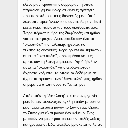
έλεος μιας προδοτικής συμμορίας, η οποία
παραδίδει γη και ύδωρ σε ξένους άρπαγες,
που παριστάνουν τους δανειστές μας. Γιατί
λέμε ότι παριστάνουν τους δανειστές μας; Γιατί
μέχρι τώρα παρίσταναν τους διαφθορείς μας.
Τώρα πέρασε η ώρα της διαφθοράς και ήρθαν
για τις εισπράξεις. Αφού διέφθειραν όλα τα
"σκουπίδια" της πολιτικής ηγεσίας τις
τελευταίες δεκαετίες, τώρα ήρθαν να εκβιάσουν
αυτά τα "σκουπίδια", προκειμένου να μας
αρπάξουν τη λαϊκή περιουσία. Αφού έβαλαν
αυτά τα "σκουπίδια" να υπερδανειστούν
άχρηστα χρήματα, τα οποία τα ξοδέψαμε σε
άχρηστα προϊόντα των "δανειστών" μας, ήρθαν
σήμερα να απαιτήσουν το "σπίτι" μας.
Από αυτήν τη "διαπλοκή" και τη συνεργασία
μεταξύ των συνενόχων εγκληματιών μπορεί να
μας προστατεύσει μόνον το Σύνταγμα. Όμως,
το Σύνταγμα είναι μόνον ένα κείμενο. Πώς
μπορούν να μας προστατεύσουν απλές λέξεις
και γράμματα; Εδώ ακριβώς βρίσκεται το λεπτό