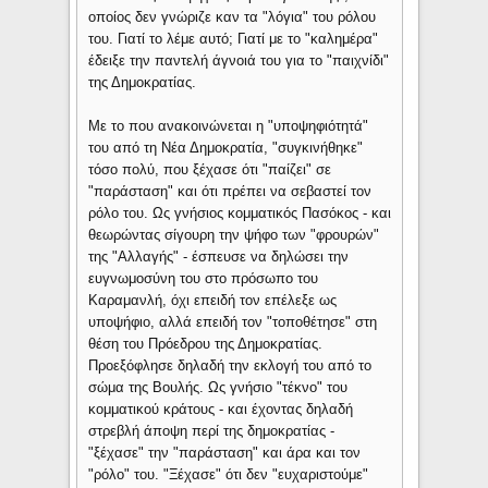
οποίος δεν γνώριζε καν τα "λόγια" του ρόλου
του. Γιατί το λέμε αυτό; Γιατί με το "καλημέρα"
έδειξε την παντελή άγνοιά του για το "παιχνίδι"
της Δημοκρατίας.
Με το που ανακοινώνεται η "υποψηφιότητά"
του από τη Νέα Δημοκρατία, "συγκινήθηκε"
τόσο πολύ, που ξέχασε ότι "παίζει" σε
"παράσταση" και ότι πρέπει να σεβαστεί τον
ρόλο του. Ως γνήσιος κομματικός Πασόκος - και
θεωρώντας σίγουρη την ψήφο των "φρουρών"
της "Αλλαγής" - έσπευσε να δηλώσει την
ευγνωμοσύνη του στο πρόσωπο του
Καραμανλή, όχι επειδή τον επέλεξε ως
υποψήφιο, αλλά επειδή τον "τοποθέτησε" στη
θέση του Πρόεδρου της Δημοκρατίας.
Προεξόφλησε δηλαδή την εκλογή του από το
σώμα της Βουλής. Ως γνήσιο "τέκνο" του
κομματικού κράτους - και έχοντας δηλαδή
στρεβλή άποψη περί της δημοκρατίας -
"ξέχασε" την "παράσταση" και άρα και τον
"ρόλο" του. "Ξέχασε" ότι δεν "ευχαριστούμε"