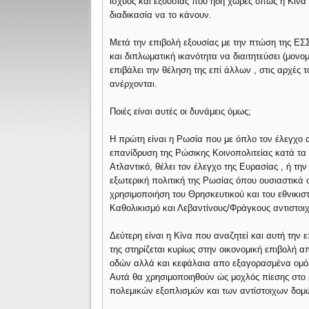
ισχύος και εξουσίας που ήδη χώρες όπως η Κίνα 
διαδικασία να το κάνουν.
Μετά την επιβολή εξουσίας με την πτώση της ΕΣ
και διπλωματική ικανότητα να διαιτητεύσει (μον
επιβάλει την θέληση της επί άλλων , στις αρχές 
ανέρχονται.
Ποιές είναι αυτές οι δυνάμεις όμως;
Η πρώτη είναι η Ρωσία που με όπλο τον έλεγχο 
επανίδρυση της Ρώσικης Κοινοπολιτείας κατά τα
Ατλαντικό, θέλει τον έλεγχο της Ευρασίας , ή την
εξωτερική πολιτική της Ρωσίας όπου ουσιαστικά σ
χρησιμοποιήση του Θρησκευτικού και του εθνικισ
Καθολικισμό και Λεβαντίνους/Φράγκους αντιστοιχ
Δεύτερη είναι η Κίνα που αναζητεί και αυτή την 
της στηρίζεται κυρίως στην οικονομική επιβολή 
οδών αλλά και κεφάλαια απο εξαγορασμένα ομόλ
Αυτά θα χρησιμοποιηθούν ώς μοχλός πίεσης στο μ
πολεμικών εξοπλισμών και των αντίστοιχων δομώ