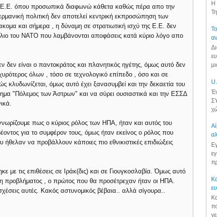
Η 
 η Ε.Ε. όπου προσωπικά διαφωνώ κάθετα καθώς πέρα απο την
Τη
Γερμανική πολιτική δεν αποτελεί κεντρική εκπροσώπηση των
ομα και σήμερα , η δύναμη σε στρατιωτική ισχύ της Ε.Ε. δεν
Το
λιο του ΝΑΤΟ που λαμβάνονται αποφάσεις κατά κύριο λόγο απο
αν
Δι
ευ
 δεν είναι ο παντοκράτος και πλανητικός ηγέτης, όμως αυτό δεν
μι
χυρότερος όλων , τόσο σε τεχνολογικό επίπεδο , όσο και σε
U.
ώς κλυδωνίζεται, όμως αυτό έχει ξανασυμβεί και την δεκαετία του
Έν
τημα "Πόλεμος των Άστρων" και να σύρει ουσιαστικά και την ΕΣΣΔ
ΣΥ
ικά.
χώ
νωρίζουμε πως ο κύριος ρόλος των ΗΠΑ, ήταν και αυτός του
Αί
έοντος για το συμφέρον τους, όμως ήταν εκείνος ο ρόλος που
αλ
υ ήθελαν να προβάλλουν κάποιες πιο εθνικιστικές επιδιώξεις
Εγ
εγ
πρ
ε με τις επιθέσεις σε Ιράκ(δις) και σε Γιουγκοσλαβία. Όμως αυτό
Κα
ιση προβλήματος , ο πρώτος που θα προσέτρεχαν ήταν οι ΗΠΑ.
ε
σχέσεις αυτές. Κακός αστυνομικός βέβαια.. αλλά σίγουρα..
Κα
πο
γε