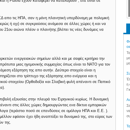
και η Ρωσία έχουν καταφέρει να καταλάβουν , είτε είναι σε
ΣΔ απο τις ΗΠΑ, σαν η μόνη πλανητική υπερδύναμη με πολεμική
ομερώς ή οχι) σε συγκρούσεις ανάμεσα σε άλλες χώρες ή και να
του 21ου αιώνα πλέον ο πλανήτης βλέπει τις νέες δυνάμεις να
Φά
οι
Το
με
αρκετών ενεργειακών σημείων αλλά και με σαφές κριτήριο την
με
 πρότυπα μιας ηγεμονικής συμμαχίας όπως είναι το ΝΑΤΟ για τον
 άμεση εξάρτηση της απο αυτήν. Δεύτερο στοιχείο είναι η
Συ
τηρίζεται στο τρίπτυχο της εξάρτησης απο ενέργεια και η
Έπ
τικού στοιχείου (Ορθοδοξία και Σλαβική φυλή απέναντι σε Παπικό
η 
α).
Γκ
επιβολή εξουσίας στην πλευρά του Ειρηνικού κυρίως. Η δυναμική
Aι
απέναντι στις άλλες χώρες δημιουργώντας ενα δίκτυο εμπορικών
Σε
ογα (τεράστιο ποσό σε επενδύσεις σε ομόλογα ΗΠΑ και Ε.Ε. ).
να
συ
έλλον εφόσον έχει ήδη αναπτύξει το δυναμικό της, στο εύρος των
ν της.
Το