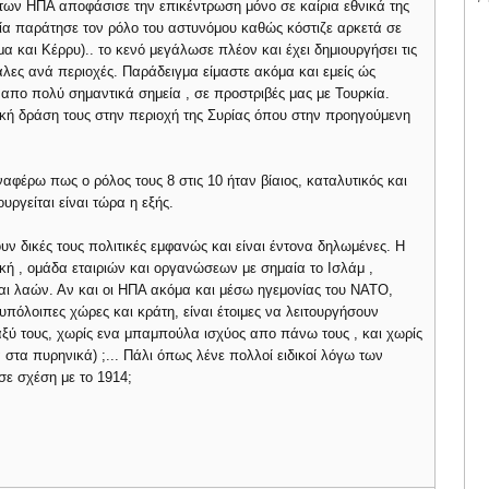
 των ΗΠΑ αποφάσισε την επικέντρωση μόνο σε καίρια εθνικά της
σία παράτησε τον ρόλο του αστυνόμου καθώς κόστιζε αρκετά σε
α και Κέρρυ).. το κενό μεγάλωσε πλέον και έχει δημιουργήσει τις
άλες ανά περιοχές. Παράδειγμα είμαστε ακόμα και εμείς ώς
απο πολύ σημαντικά σημεία , σε προστριβές μας με Τουρκία.
ική δράση τους στην περιοχή της Συρίας όπου στην προηγούμενη
αφέρω πως ο ρόλος τους 8 στις 10 ήταν βίαιος, καταλυτικός και
ργείται είναι τώρα η εξής.
 δικές τους πολιτικές εμφανώς και είναι έντονα δηλωμένες. Η
ρική , ομάδα εταιριών και οργανώσεων με σημαία το Ισλάμ ,
αι λαών. Αν και οι ΗΠΑ ακόμα και μέσω ηγεμονίας του ΝΑΤΟ,
 υπόλοιπες χώρες και κράτη, είναι έτοιμες να λειτουργήσουν
ξύ τους, χωρίς ενα μπαμπούλα ισχύος απο πάνω τους , και χωρίς
 στα πυρηνικά) ;... Πάλι όπως λένε πολλοί ειδικοί λόγω των
σε σχέση με το 1914;