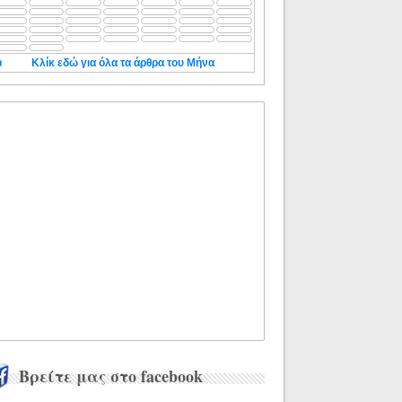
◄
Κλίκ εδώ για όλα τα άρθρα του Μήνα
Βρείτε μας στο facebook