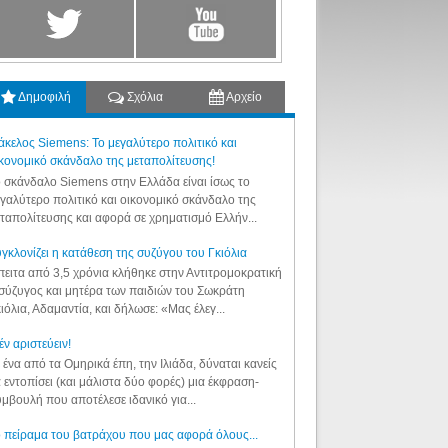
Δημοφιλή
Σχόλια
Αρχείο
κελος Siemens: Το μεγαλύτερο πολιτικό και
κονομικό σκάνδαλο της μεταπολίτευσης!
 σκάνδαλο Siemens στην Ελλάδα είναι ίσως το
γαλύτερο πολιτικό και οικονομικό σκάνδαλο της
ταπολίτευσης και αφορά σε χρηματισμό Ελλήν...
γκλονίζει η κατάθεση της συζύγου του Γκιόλια
ειτα από 3,5 χρόνια κλήθηκε στην Αντιτρομοκρατική
σύζυγος και μητέρα των παιδιών του Σωκράτη
ιόλια, Αδαμαντία, και δήλωσε: «Μας έλεγ...
έν αριστεύειν!
 ένα από τα Ομηρικά έπη, την Ιλιάδα, δύναται κανείς
 εντοπίσει (και μάλιστα δύο φορές) μια έκφραση-
μβουλή που αποτέλεσε ιδανικό για...
 πείραμα του βατράχου που μας αφορά όλους...