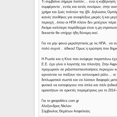
Τι συμβαίνει σήμερα λοιπόν;... ενώ η κυβέρνηση
συμφέροντα , εντός και εκτός συνόρων, στην ου
χρήμα και ζωές πολιτών της (βλ. Δηλώσεις Ομπάμ
ικανές συνθήκες για αναφλέξεις μικρές ή και μεγ
περιοχή , όπου οι ΗΠΑ πλέον δεν μετέχουν πέρα 
Ακόμα καλύτερο παράδειγμα είναι η μη στρατιωτ
δεκαετία θα υπήρχε ήδη δύναμη εκεί.
Για να μην φανώ μεροληπτικός με τις ΗΠΑ.. να αν
πολύ συχνά .. άδικος! Όμως η ερώτηση που δημιου
Η Ρωσία και η Κίνα που ανέφερα παραπάνω έχουν
Ε.Ε. έχει γίνει ο λογιστής του πλανήτη. Στην Αφ
προχωρούν σε ριζοσπαστικοποιήσεις περιοχών κ
αρνούνται να παίξουν τον αστυνομικό ρόλο.... οι
διπλωματικά σωστά και να λύσουν διαφορές μετα
φυσικά να καταφύγουν στα όπλα και πάλι (ειδικά
ομοιοτήτων σε αρκετές παραμέτρους για το 2014 
Για το geopolitics.com.gr
Αλεξανδρος Νίκλαν
Σύμβουλος Θεμάτων Ασφαλείας