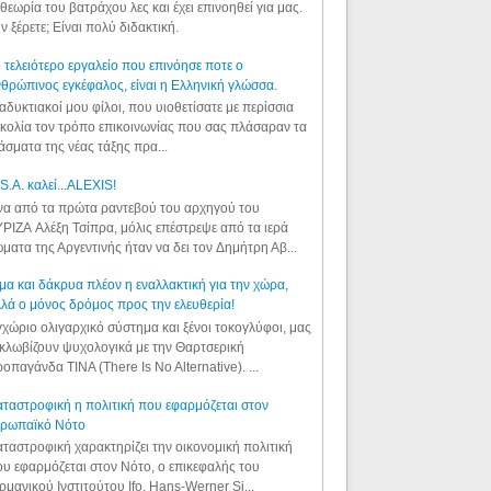
θεωρία του βατράχου λες και έχει επινοηθεί για μας.
ν ξέρετε; Είναι πολύ διδακτική.
 τελειότερο εργαλείο που επινόησε ποτε ο
θρώπινος εγκέφαλος, είναι η Ελληνική γλώσσα.
αδυκτιακοί μου φίλοι, που υιοθετίσατε με περίσσια
κολία τον τρόπο επικοινωνίας που σας πλάσαραν τα
άσματα της νέας τάξης πρα...
S.A. καλεί...ALEXIS!
α από τα πρώτα ραντεβού του αρχηγού του
ΡΙΖΑ Αλέξη Τσίπρα, μόλις επέστρεψε από τα ιερά
ματα της Αργεντινής ήταν να δει τον Δημήτρη Αβ...
μα και δάκρυα πλέον η εναλλακτική για την χώρα,
λά ο μόνος δρόμος προς την ελευθερία!
χώριο ολιγαρχικό σύστημα και ξένοι τοκογλύφοι, μας
κλωβίζουν ψυχολογικά με την Θαρτσερική
οπαγάνδα TINA (There Is No Alternative). ...
ταστροφική η πολιτική που εφαρμόζεται στον
υρωπαϊκό Νότο
ταστροφική χαρακτηρίζει την οικονομική πολιτική
υ εφαρμόζεται στον Νότο, ο επικεφαλής του
ρμανικού Ινστιτούτου Ifo, Hans-Werner Si...