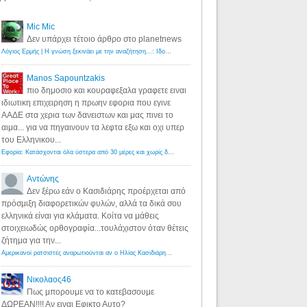
Mic Mic
Δεν υπάρχει τέτοιο άρθρο στο planetnews
Λόγιος Ερμής | Η γνώση ξεκινάει με την αναζήτηση...: Ιδού οι 18 που χρωστούν 11 δις ευρώ!
·
6 years ago
Manos Sapountzakis
πιο δημοσιο και κουραφεξαλα γραφετε ειναι
ιδιωτικη επιχειρηση η πρωην εφορια που εγινε
ΑΑΔΕ στα χερια των δανειστων και μας πινει το
αιμα... για να πηγαινουν τα λεφτα εξω και οχι υπερ
του Ελληνικου...
Εφορία: Κατάσχονται όλα ύστερα από 30 μέρες και χωρίς δικαστικές αποφάσεις - Λόγιος Ερμής
·
6 years ag
Αντώνης
Δεν ξέρω εάν ο Κασιδιάρης προέρχεται από
πρόσμιξη διαφορετικών φυλών, αλλά τα δικά σου
ελληνικά είναι για κλάματα. Κοίτα να μάθεις
στοιχειωδώς ορθογραφία...τουλάχιστον όταν θέτεις
ζήτημα για την...
Αμερικανοί ρατσιστές αναρωτιούνται αν ο Ηλίας Κασιδιάρης ανήκει στη λευκή φυλή... - Λόγιος Ερμής
·
7 yea
Νικολαος46
Πως μπορουμε να το κατεβασουμε
ΔΩΡΕΑΝ!!!! Αν ειναι Εφικτο Αυτο?