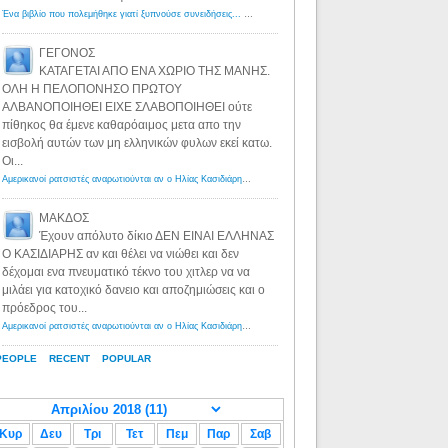
Ένα βιβλίο που πολεμήθηκε γιατί ξυπνούσε συνειδήσεις... - Λόγιος Ερμής | Η γνώση ξεκινάει με την αναζήτηση...
ΓΕΓΟΝΟΣ
ΚΑΤΑΓΕΤΑΙ ΑΠΟ ΕΝΑ ΧΩΡΙΟ ΤΗΣ ΜΑΝΗΣ.
ΟΛΗ Η ΠΕΛΟΠΟΝΗΣΟ ΠΡΩΤΟΥ
ΑΛΒΑΝΟΠΟΙΗΘΕΙ ΕΙΧΕ ΣΛΑΒΟΠΟΙΗΘΕΙ ούτε
πίθηκος θα έμενε καθαρόαιμος μετα απο την
εισβολή αυτών των μη ελληνικών φυλων εκεί κατω.
Οι...
Αμερικανοί ρατσιστές αναρωτιούνται αν ο Ηλίας Κασιδιάρης ανήκει στη λευκή φυλή... - Λόγιος Ερμής
·
8 yea
ΜΑΚΔΟΣ
Έχουν απόλυτο δίκιο ΔΕΝ ΕΙΝΑΙ ΕΛΛΗΝΑΣ
Ο ΚΑΣΙΔΙΑΡΗΣ αν και θέλει να νιώθει και δεν
δέχομαι ενα πνευματικό τέκνο του χιτλερ να να
μιλάει για κατοχικό δανειο και αποζημιώσεις και ο
πρόεδρος του...
Αμερικανοί ρατσιστές αναρωτιούνται αν ο Ηλίας Κασιδιάρης ανήκει στη λευκή φυλή... - Λόγιος Ερμής
·
8 yea
PEOPLE
RECENT
POPULAR
Κυρ
Δευ
Τρι
Τετ
Πεμ
Παρ
Σαβ