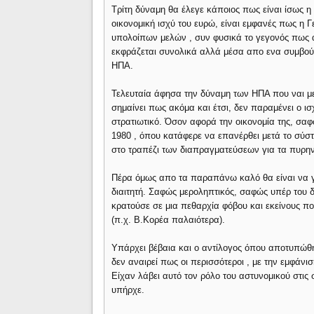
Τρίτη δύναμη θα έλεγε κάποιος πως είναι ίσως
οικονομική ισχύ του ευρώ, είναι εμφανές πως η 
υπολοίπων μελών , συν φυσικά το γεγονός πως ακ
εκφράζεται συνολικά αλλά μέσα απο ενα συμβού
ΗΠΑ.
Τελευταία άφησα την δύναμη των ΗΠΑ που ναι μεν
σημαίνει πως ακόμα και έτσι, δεν παραμένει ο ισ
στρατιωτικό. Όσον αφορά την οικονομία της, σαφ
1980 , όπου κατάφερε να επανέρθει μετά το σύσ
στο τραπέζι των διαπραγματεύσεων για τα πυρην
Πέρα όμως απο τα παραπάνω καλό θα είναι να γ
διαιτητή. Σαφώς μεροληπτικός, σαφώς υπέρ του δ
κρατούσε σε μια πεθαρχία φόβου και εκείνους πο
(π.χ. Β.Κορέα παλαιότερα).
Υπάρχει βέβαια και ο αντίλογος όπου αποτυπώθηκ
δεν αναιρεί πως οι περισσότεροι , με την εμφάν
Είχαν λάβει αυτό τον ρόλο του αστυνομικού στις 
υπήρχε.