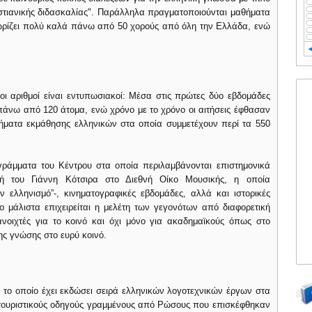
στιανικής διδασκαλίας". Παράλληλα πραγματοποιούνται μαθήματα
ρίζει πολύ καλά πάνω από 50 χορούς από όλη την Ελλάδα, ενώ
ι αριθμοί είναι εντυπωσιακοί: Μέσα στις πρώτες δύο εβδομάδες
άνω από 120 άτομα, ενώ χρόνο με το χρόνο οι αιτήσεις έφθασαν
μήματα εκμάθησης ελληνικών στα οποία συμμετέχουν περί τα 550
γράμματα του Κέντρου στα οποία περιλαμβάνονται επιστημονικά
υτή του Γιάννη Κότσιρα στο Διεθνή Οίκο Μουσικής, η οποία
 ελληνισμό”-, κινηματογραφικές εβδομάδες, αλλά και ιστορικές
νο μάλιστα επιχειρείται η μελέτη των γεγονότων από διαφορετική
 ανοιχτές για το κοινό και όχι μόνο για ακαδημαϊκούς όπως στο
ης γνώσης στο ευρύ κοινό.
υ, το οποίο έχει εκδώσει σειρά ελληνικών λογοτεχνικών έργων στα
 τουριστικούς οδηγούς γραμμένους από Ρώσους που επισκέφθηκαν