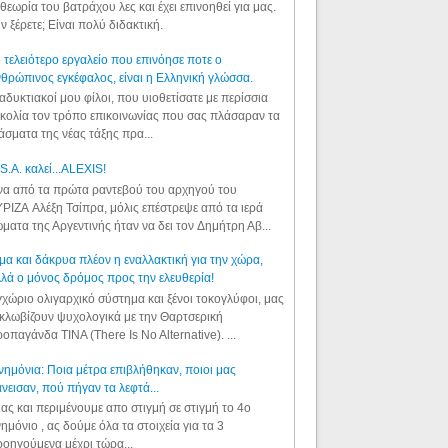
θεωρία του βατράχου λες και έχει επινοηθεί για μας.
ν ξέρετε; Είναι πολύ διδακτική.
 τελειότερο εργαλείο που επινόησε ποτε ο
θρώπινος εγκέφαλος, είναι η Ελληνική γλώσσα.
αδυκτιακοί μου φίλοι, που υιοθετίσατε με περίσσια
κολία τον τρόπο επικοινωνίας που σας πλάσαραν τα
άσματα της νέας τάξης πρα...
S.A. καλεί...ALEXIS!
α από τα πρώτα ραντεβού του αρχηγού του
ΡΙΖΑ Αλέξη Τσίπρα, μόλις επέστρεψε από τα ιερά
ματα της Αργεντινής ήταν να δει τον Δημήτρη Αβ...
μα και δάκρυα πλέον η εναλλακτική για την χώρα,
λά ο μόνος δρόμος προς την ελευθερία!
χώριο ολιγαρχικό σύστημα και ξένοι τοκογλύφοι, μας
κλωβίζουν ψυχολογικά με την Θαρτσερική
οπαγάνδα TINA (There Is No Alternative). ...
ημόνια: Ποια μέτρα επιβλήθηκαν, ποιοι μας
νεισαν, πού πήγαν τα λεφτά...
ας και περιμένουμε απο στιγμή σε στιγμή το 4ο
ημόνιο , ας δούμε όλα τα στοιχεία για τα 3
οηγούμενα μέχρι τώρα...