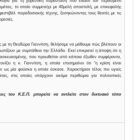
 λόγια για τη χορευτική παράσταση που έδωσε τον περασμένο
μάτας, το οποίο συμμετείχε με 40μελή αποστολή, με επικεφαλής
φεστιβάλ παραδοσιακής τέχνης, ξεσηκώνοντας τους θεατές με τις
ορεσιές.
ς με τη Θεοδώρα Γιαννίτση, θελήσαμε να μάθουμε πώς βλέπουν οι
τωπίζουν με συμπάθεια την Ελλάδα. Εκεί επικρατεί η άποψη ότι η
τασκευασμένης, που προωθείται από κάποια έξωθεν συμφέροντα,
ονίζει η κ. Γιαννίτση, η οποία επισημαίνει ότι “η κρίση είναι
σε ως μία φούσκα η οποία έσκασε. Χαρακτήρισε τέλος πιο υγιείς
τας, στις οποίες υπάρχουν ακόμα περιθώρια για πολιτιστικές
εις του Κ.Ε.Π. μπορείτε να αντλείτε στον δικτυακό τόπο