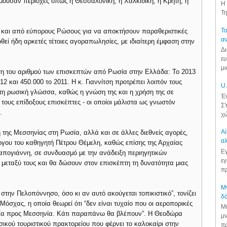
ύσαν περιοχές όπως η Θεσσαλονίκη, η Χαλκιδική, η Κρήτη, η
Η 
Τη
Το
ι και από εύπορους Ρώσους για να αποκτήσουν παραθεριστικές
αν
θεί ήδη αρκετές τέτοιες αγοραπωλησίες, με ιδιαίτερη έμφαση στην
Δι
ευ
μι
ηση του αριθμού των επισκεπτών από Ρωσία στην Ελλάδα: Το 2013
12 και 450.000 το 2011. Η κ. Γιαννίτση προτρέπει λοιπόν τους
U.
η ρωσική γλώσσα, καθώς η γνώση της και η χρήση της σε
Έν
α τους επίδοξους επισκέπτες - οι οποίοι μάλιστα ως γνωστόν
ΣΥ
.
χώ
Αί
της Μεσσηνίας στη Ρωσία, αλλά και σε άλλες διεθνείς αγορές,
αλ
έργου του καθηγητή Πέτρου Θέμελη, καθώς επίσης της Αρχαίας
Εγ
ραπογιάννη, σε συνδυασμό με την ανάδειξη περιηγητικών
εγ
μεταξύ τους και θα δώσουν στον επισκέπτη τη δυνατότητα μιας
πρ
Μν
στην Πελοπόννησο, όσο κι αν αυτό ακούγεται τοπικιστικό”, τονίζει
δά
Μόσχας, η οποία θεωρεί ότι “δεν είναι τυχαίο που οι αεροπορικές
Μι
σία προς Μεσσηνία. Κάτι παραπάνω θα βλέπουν”. Η Θεοδώρα
μν
σικού τουριστικού πρακτορείου που φέρνει το καλοκαίρι στην
πρ