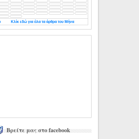
◄
Κλίκ εδώ για όλα τα άρθρα του Μήνα
Βρείτε μας στο facebook