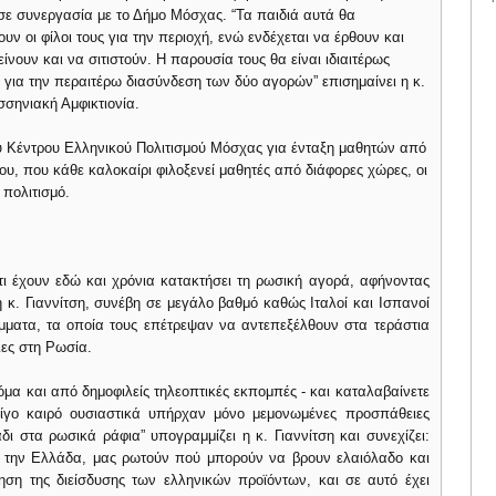
 σε συνεργασία με το Δήμο Μόσχας. “Τα παιδιά αυτά θα
ν οι φίλοι τους για την περιοχή, ενώ ενδέχεται να έρθουν και
ίνουν και να σιτιστούν. Η παρουσία τους θα είναι ιδιαιτέρως
ι για την περαιτέρω διασύνδεση των δύο αγορών” επισημαίνει η κ.
σσηνιακή Αμφικτιονία.
 Κέντρου Ελληνικού Πολιτισμού Μόσχας για ένταξη μαθητών από
ου, που κάθε καλοκαίρι φιλοξενεί μαθητές από διάφορες χώρες, οι
 πολιτισμό.
ότι έχουν εδώ και χρόνια κατακτήσει τη ρωσική αγορά, αφήνοντας
η κ. Γιαννίτση, συνέβη σε μεγάλο βαθμό καθώς Ιταλοί και Ισπανοί
ματα, τα οποία τους επέτρεψαν να αντεπεξέλθουν στα τεράστια
ιες στη Ρωσία.
μα και από δημοφιλείς τηλεοπτικές εκπομπές - και καταλαβαίνετε
λίγο καιρό ουσιαστικά υπήρχαν μόνο μεμονωμένες προσπάθειες
 στα ρωσικά ράφια” υπογραμμίζει η κ. Γιαννίτση και συνεχίζει:
ι την Ελλάδα, μας ρωτούν πού μπορούν να βρουν ελαιόλαδο και
ηση της διείσδυσης των ελληνικών προϊόντων, και σε αυτό έχει