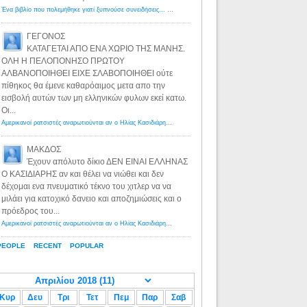
Ένα βιβλίο που πολεμήθηκε γιατί ξυπνούσε συνειδήσεις... - Λόγιος Ερμής | Η γνώση ξεκινάει με την αναζήτηση...
ΓΕΓΟΝΟΣ
ΚΑΤΑΓΕΤΑΙ ΑΠΟ ΕΝΑ ΧΩΡΙΟ ΤΗΣ ΜΑΝΗΣ.
ΟΛΗ Η ΠΕΛΟΠΟΝΗΣΟ ΠΡΩΤΟΥ
ΑΛΒΑΝΟΠΟΙΗΘΕΙ ΕΙΧΕ ΣΛΑΒΟΠΟΙΗΘΕΙ ούτε
πίθηκος θα έμενε καθαρόαιμος μετα απο την
εισβολή αυτών των μη ελληνικών φυλων εκεί κατω.
Οι...
Αμερικανοί ρατσιστές αναρωτιούνται αν ο Ηλίας Κασιδιάρης ανήκει στη λευκή φυλή... - Λόγιος Ερμής
·
8 yea
ΜΑΚΔΟΣ
Έχουν απόλυτο δίκιο ΔΕΝ ΕΙΝΑΙ ΕΛΛΗΝΑΣ
Ο ΚΑΣΙΔΙΑΡΗΣ αν και θέλει να νιώθει και δεν
δέχομαι ενα πνευματικό τέκνο του χιτλερ να να
μιλάει για κατοχικό δανειο και αποζημιώσεις και ο
πρόεδρος του...
Αμερικανοί ρατσιστές αναρωτιούνται αν ο Ηλίας Κασιδιάρης ανήκει στη λευκή φυλή... - Λόγιος Ερμής
·
8 yea
PEOPLE
RECENT
POPULAR
Κυρ
Δευ
Τρι
Τετ
Πεμ
Παρ
Σαβ