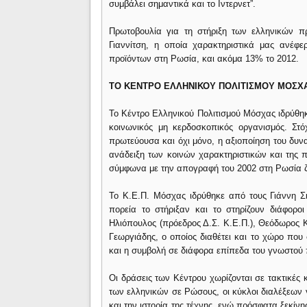
συμβάλει σημαντικά και το Ιντερνετ”.
Πρωτοβουλία για τη στήριξη των ελληνικών π
Γιαννίτση, η οποία χαρακτηριστικά μας ανέφ
προϊόντων στη Ρωσία, και ακόμα 13% το 2012.
ΤΟ ΚΕΝΤΡΟ ΕΛΛΗΝΙΚΟΥ ΠΟΛΙΤΙΣΜΟΥ ΜΟΣΧ
Το Κέντρο Ελληνικού Πολιτισμού Μόσχας ιδρύθηκ
κοινωνικός μη κερδοσκοπικός οργανισμός. Στό
πρωτεύουσα και όχι μόνο, η αξιοποίηση του δυν
ανάδειξη των κοινών χαρακτηριστικών και της π
σύμφωνα με την απογραφή του 2002 στη Ρωσία ζ
Το Κ.Ε.Π. Μόσχας ιδρύθηκε από τους Γιάννη Σ
πορεία το στήριξαν και το στηρίζουν διάφορο
Ηλιόπουλος (πρόεδρος Δ.Σ. Κ.Ε.Π.), Θεόδωρος Κ
Γεωργιάδης, ο οποίος διαθέτει και το χώρο που
και η συμβολή σε διάφορα επίπεδα του γνωστού
Οι δράσεις των Κέντρου χωρίζονται σε τακτικές 
των ελληνικών σε Ρώσους, οι κύκλοι διαλέξεων γι
και την ιστορία της τέχνης, ενώ πρόσφατα ξεκίν