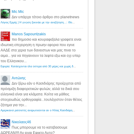
Mic Mic
Δεν υπάρχει τέτοιο άρθρο στο planetnews
Λόγιος Ερμής | Η γνώση ξεκινάει με την αναζήτηση...: Ιδού οι 18 που χρωστούν 11 δις ευρώ!
·
6 years ago
Manos Sapountzakis
πιο δημοσιο και κουραφεξαλα γραφετε ειναι
ιδιωτικη επιχειρηση η πρωην εφορια που εγινε
ΑΑΔΕ στα χερια των δανειστων και μας πινει το
αιμα... για να πηγαινουν τα λεφτα εξω και οχι υπερ
του Ελληνικου...
Εφορία: Κατάσχονται όλα ύστερα από 30 μέρες και χωρίς δικαστικές αποφάσεις - Λόγιος Ερμής
·
6 years ag
Αντώνης
Δεν ξέρω εάν ο Κασιδιάρης προέρχεται από
πρόσμιξη διαφορετικών φυλών, αλλά τα δικά σου
ελληνικά είναι για κλάματα. Κοίτα να μάθεις
στοιχειωδώς ορθογραφία...τουλάχιστον όταν θέτεις
ζήτημα για την...
Αμερικανοί ρατσιστές αναρωτιούνται αν ο Ηλίας Κασιδιάρης ανήκει στη λευκή φυλή... - Λόγιος Ερμής
·
7 yea
Νικολαος46
Πως μπορουμε να το κατεβασουμε
ΔΩΡΕΑΝ!!!! Αν ειναι Εφικτο Αυτο?