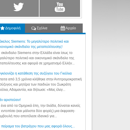
Δημοφιλή
Σχόλια
Αρχείο
κελος Siemens: Το μεγαλύτερο πολιτικό και
κονομικό σκάνδαλο της μεταπολίτευσης!
 σκάνδαλο Siemens στην Ελλάδα είναι ίσως το
γαλύτερο πολιτικό και οικονομικό σκάνδαλο της
ταπολίτευσης και αφορά σε χρηματισμό Ελλήν...
γκλονίζει η κατάθεση της συζύγου του Γκιόλια
ειτα από 3,5 χρόνια κλήθηκε στην Αντιτρομοκρατική
σύζυγος και μητέρα των παιδιών του Σωκράτη
ιόλια, Αδαμαντία, και δήλωσε: «Μας έλεγ...
έν αριστεύειν!
 ένα από τα Ομηρικά έπη, την Ιλιάδα, δύναται κανείς
 εντοπίσει (και μάλιστα δύο φορές) μια έκφραση-
μβουλή που αποτέλεσε ιδανικό για...
 πείραμα του βατράχου που μας αφορά όλους...