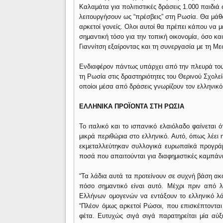
Καλαμάτα για πολιτιστικές δράσεις 1.000 παιδιά
λειτουργήσουν ως “πρέσβεις” στη Ρωσία. Θα μάθου
αρκετοί γονείς. Ολοι αυτοί θα πρέπει κάπου να με
σημαντική τόσο για την τοπική οικονομία, όσο κα
Γιαννίτση εξαίροντας και τη συνεργασία με τη Με
Ενδιαφέρον πάντως υπάρχει από την πλευρά του
τη Ρωσία στις δραστηριότητες του Θερινού Σχολεί
οποίοι μέσα από δράσεις γνωρίζουν τον ελληνικό
ΕΛΛΗΝΙΚΑ ΠΡΟΪΟΝΤΑ ΣΤΗ ΡΩΣΙΑ
Το ιταλικό και το ισπανικό ελαιόλαδο φαίνεται 
μικρά περιθώρια στο ελληνικό. Αυτό, όπως λέει 
εκμεταλλεύτηκαν συλλογικά ευρωπαϊκά προγράμ
ποσά που απαιτούνται για διαφημιστικές καμπάν
“Τα λάδια αυτά τα προτείνουν σε συχνή βάση ακό
πόσο σημαντικό είναι αυτό. Μέχρι πριν από 
Ελλήνων ομογενών να εντάξουν το ελληνικό λάδι
“Πλέον όμως αρκετοί Ρώσοι, που επισκέπτοντα
φέτα. Ευτυχώς σιγά σιγά παρατηρείται μία αύξ