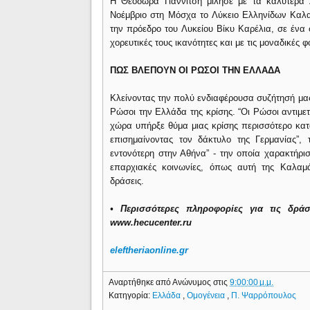
Η Θεοδώρα Γιαννίτση μίλησε με τα καλύτερα
Νοέμβριο στη Μόσχα το Λύκειο Ελληνίδων Καλα
την πρόεδρο του Λυκείου Βίκυ Καρέλια, σε ένα 
χορευτικές τους ικανότητες και με τις μοναδικές φ
ΠΩΣ ΒΛΕΠΟΥΝ ΟΙ ΡΩΣΟΙ ΤΗΝ ΕΛΛΑΔΑ
Κλείνοντας την πολύ ενδιαφέρουσα συζήτησή μα
Ρώσοι την Ελλάδα της κρίσης. “Οι Ρώσοι αντιμε
χώρα υπήρξε θύμα μιας κρίσης περισσότερο κα
επισημαίνοντας τον δάκτυλο της Γερμανίας”, τ
εντονότερη στην Αθήνα” - την οποία χαρακτήρι
επαρχιακές κοινωνίες, όπως αυτή της Καλαμά
δράσεις.
• Περισσότερες πληροφορίες για τις δράσ
www.hecucenter.ru
eleftheriaonline.gr
Αναρτήθηκε από
Ανώνυμος
στις
9:00:00 μ.μ.
Κατηγορία:
Ελλάδα
,
Ομογένεια
,
Π. Ψαρρόπουλος