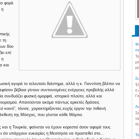
ία φορά
 η
στικής
ε τη
Φά
 των δύο
οι
ει επί
Το
 η
με
α και
με
Συ
σική αγορά το τελευταίο διάστημα, αλλά η κ. Γιαννίτση βλέπει να
Έπ
εφόσον βέβαια γίνουν συντονισμένες ενέργειες προβολής αλλά
η 
Γκ
 συνδυάζει φυσική ομορφιά, ιστορικό πλούτο, αλλά και
τουρισμού. Απαιτούνται ακόμα πάντως αρκετές δράσεις
Aι
 κοινό”, τόνισε, χαρακτηρίζοντας ευχής έργον την πιθανή
Σε
έκθεση της Μόσχας, που γίνεται κάθε Μάρτιο.
να
συ
ς και η Τουρκία, φαίνεται να έχουν κορεστεί όσον αφορά τους
ει ότι υπάρχουν ευκαιρίες η Μεσσηνία να προστεθεί στο...
Το