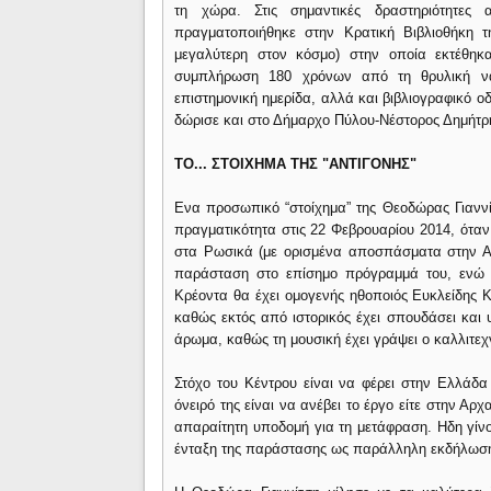
τη χώρα. Στις σημαντικές δραστηριότητες
πραγματοποιήθηκε στην Κρατική Βιβλιοθήκη 
μεγαλύτερη στον κόσμο) στην οποία εκτέθη
συμπλήρωση 180 χρόνων από τη θρυλική να
επιστημονική ημερίδα, αλλά και βιβλιογραφικό ο
δώρισε και στο Δήμαρχο Πύλου-Νέστορος Δημήτ
ΤΟ... ΣΤΟΙΧΗΜΑ ΤΗΣ "ΑΝΤΙΓΟΝΗΣ"
Ενα προσωπικό “στοίχημα” της Θεοδώρας Γιαννίτ
πραγματικότητα στις 22 Φεβρουαρίου 2014, όταν
στα Ρωσικά (με ορισμένα αποσπάσματα στην Αρχ
παράσταση στο επίσημο πρόγραμμά του, ενώ 
Κρέοντα θα έχει ομογενής ηθοποιός Ευκλείδης Κιο
καθώς εκτός από ιστορικός έχει σπουδάσει και 
άρωμα, καθώς τη μουσική έχει γράψει ο καλλιτε
Στόχο του Κέντρου είναι να φέρει στην Ελλάδα 
όνειρό της είναι να ανέβει το έργο είτε στην Α
απαραίτητη υποδομή για τη μετάφραση. Ηδη γίνο
ένταξη της παράστασης ως παράλληλη εκδήλωση 