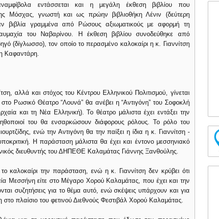
 αναμφίβολα εντάσσεται και η μεγάλη έκθεση βιβλίου που
της Μόσχας, γνωστή και ως πρώην βιβλιοθήκη Λένιν (δεύτερη
καν βιβλία γραμμένα από Ρώσους αξιωματικούς με αφορμή τη
υμαχία του Ναβαρίνου. Η έκθεση βιβλίου συνοδεύθηκε από
δηγό (δίγλωσσο), τον οποίο το περασμένο καλοκαίρι η κ. Γιαννίτση
ρη Καφαντάρη.
ση, αλλά και στόχος του Κέντρου Ελληνικού Πολιτισμού, γίνεται
 στο Ρωσικό Θέατρο “Λουνά” θα ανέβει η “Αντιγόνη” του Σοφοκλή
αία και τη Νέα Ελληνική). Το θέατρο μάλιστα έχει εντάξει την
ηθοποιοί του θα ενσαρκώσουν διάφορους ρόλους. Το ρόλο του
υρτζίδης, ενώ την Αντιγόνη θα την παίξει η ίδια η κ. Γιαννίτση -
υποκριτική. Η παράσταση μάλιστα θα έχει και έντονο μεσσηνιακό
χνικός διευθυντής του ΔΗΠΕΘΕ Καλαμάτας Γιάννης Ξανθούλης.
το καλοκαίρι την παράσταση, ενώ η κ. Γιαννίτση δεν κρύβει ότι
ρχαία Μεσσήνη είτε στο Μέγαρο Χορού Καλαμάτας, που έχει και την
νται συζητήσεις για το θέμα αυτό, ενώ σκέψεις υπάρχουν και για
στο πλαίσιο του φετινού Διεθνούς Φεστιβάλ Χορού Καλαμάτας.