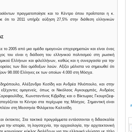
ροϊόντων πραγματοποίησε και το Κέντρο όπου προΐσταται η κ.
ερε ότι το 2011 υπήρξε αύξηση 27,5% στην διάθεση ελληνικών
ΑΣ
ε το 2005 από μια ομάδα ομογενών επιχειρηματιών και είναι ένας
χος του είναι η διάδοση του ελληνικού πολιτισμού στη ρωσική
αμικού Ελλήνων και φιλελλήνων, καθώς και η συνεργασία για την
ορείας των δύο ομόδοξων λαών. Αξίζει μάλιστα να σημειωθεί ότι
ουν 98.000 Ελληνες εκ των οποίων 4.000 στη Μόσχα.
ιδηρόπουλο, Αλέξανδρο Κεσίδη και Ανδρέα Ηλιόπουλο, και στην
ι εξέχοντες ομογενείς, όπως οι Νικόλαος Αγκουρμπάς, Ανδρέας
αραφουλίδης, Κωνσταντίνος Κιβρίδης και ο Βίκτωρας Γκουρτζίεφ-
 στεγάζεται το Κέντρο στα περίχωρα της Μόσχας. Σημαντική είναι
 πλέον στη Μεσσηνία Φιλάρετου Καλτσίδη.
και έκτακτες. Στα τακτικά προγράμματα εντάσσονται η διδασκαλία
α την ιστορία, τη λογοτεχνία, την αρχαιολογία, την αρχιτεκτονική
ησε καινούριος κύκλος διαλέξεων για την ελληνική γλώσσα με τίτλο