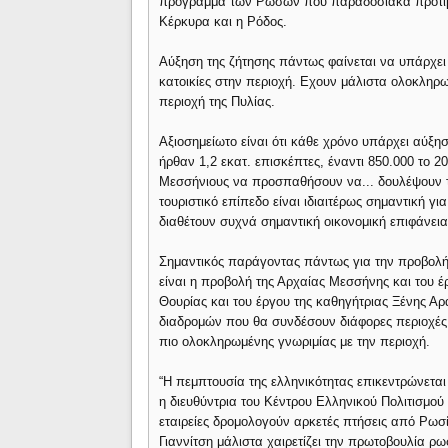
πρόγραμμα των Ρώσων που παραδοσιακά προτιμο
Κέρκυρα και η Ρόδος.
Αύξηση της ζήτησης πάντως φαίνεται να υπάρχε
κατοικίες στην περιοχή. Εχουν μάλιστα ολοκληρω
περιοχή της Πυλίας.
Αξιοσημείωτο είναι ότι κάθε χρόνο υπάρχει αύξ
ήρθαν 1,2 εκατ. επισκέπτες, έναντι 850.000 το 20
Μεσσήνιους να προσπαθήσουν να... δουλέψουν τ
τουριστικό επίπεδο είναι ιδιαιτέρως σημαντική γι
διαθέτουν συχνά σημαντική οικονομική επιφάνεια
Σημαντικός παράγοντας πάντως για την προβολή 
είναι η προβολή της Αρχαίας Μεσσήνης και του 
Θουρίας και του έργου της καθηγήτριας Ξένης Α
διαδρομών που θα συνδέσουν διάφορες περιοχές 
πιο ολοκληρωμένης γνωριμίας με την περιοχή.
“Η πεμπτουσία της ελληνικότητας επικεντρώνεται 
η διευθύντρια του Κέντρου Ελληνικού Πολιτισμού 
εταιρείες δρομολογούν αρκετές πτήσεις από Ρω
Γιαννίτση μάλιστα χαιρετίζει την πρωτοβουλία ρω