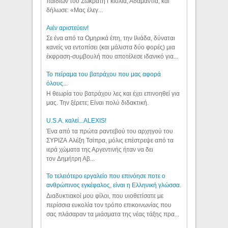
παιδιών του Σωκράτη Γκιόλια, Αδαμαντία, και
δήλωσε: «Μας έλεγ...
Aιέν αριστεύειν!
Σε ένα από τα Ομηρικά έπη, την Ιλιάδα, δύναται
κανείς να εντοπίσει (και μάλιστα δύο φορές) μια
έκφραση-συμβουλή που αποτέλεσε ιδανικό για...
Το πείραμα του βατράχου που μας αφορά
όλους...
Η θεωρία του βατράχου λες και έχει επινοηθεί για
μας. Την ξέρετε; Είναι πολύ διδακτική.
U.S.A. καλεί...ALEXIS!
Ένα από τα πρώτα ραντεβού του αρχηγού του
ΣΥΡΙΖΑ Αλέξη Τσίπρα, μόλις επέστρεψε από τα
ιερά χώματα της Αργεντινής ήταν να δει
τον Δημήτρη Αβ...
Το τελειότερο εργαλείο που επινόησε ποτε ο
ανθρώπινος εγκέφαλος, είναι η Ελληνική γλώσσα.
Διαδυκτιακοί μου φίλοι, που υιοθετίσατε με
περίσσια ευκολία τον τρόπο επικοινωνίας που
σας πλάσαραν τα μιάσματα της νέας τάξης πρα...