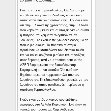
χρήματα της Ευρώπης...
Πως το είπε ο Τομπούλογλου; Ότι δεν μπορεί
να βλέπει να γίνονται δουλειές και να είναι
αυτός στην απέξω ή κάπως έτσι. Η ουσία είναι
ότι στην Ελλάδα της χρεοκοπίας, στην Ελλάδα
που κόβονται μισθοί και συντάξεις για να σωθεί
η πατρίδα, τα χρήματα σκορπίζονται σε
"δουλειές". Το έχουμε πει χιλιάδες φορές, θα το
πούμε μία ακόμη: Το πολιτικό σύστημα
προτίμησε να ισοπεδώσει τον ιδιωτικό τομέα
και να κόψει οριζόντια μισθούς και συντάξεις
στον δημόσιο, αντί να απολύσει τους εκτός
ΑΣΕΠ διορισμένους της διακυβέρνησης
Καραμανλή και να πετάξει έξω από τον
δημόσιο τομέα τα κομματόσκυλα που τον
λυμαίνονταν. Κι εξακολουθούν, φυσικά, να τον
λυμαίνονται, όπως αποδεικνύει περίτρανα η
υπόθεση Τομπούλογλου.
Ποιός είναι αυτός ο κύριος που βρέθηκε
πρόεδρος στο Αγλαΐα Κυριακού; Ποιά ήταν τα
τυπικά του προσόντα; Χαμηλόβαθμος