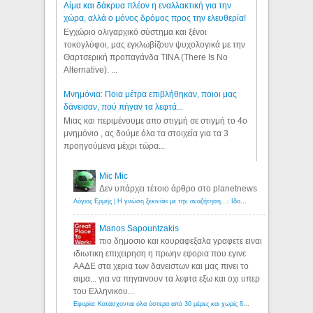
Αίμα και δάκρυα πλέον η εναλλακτική για την
χώρα, αλλά ο μόνος δρόμος προς την ελευθερία!
Εγχώριο ολιγαρχικό σύστημα και ξένοι
τοκογλύφοι, μας εγκλωβίζουν ψυχολογικά με την
Θαρτσερική προπαγάνδα TINA (There Is No
Alternative). ...
Μνημόνια: Ποια μέτρα επιβλήθηκαν, ποιοι μας
δάνεισαν, πού πήγαν τα λεφτά...
Μιας και περιμένουμε απο στιγμή σε στιγμή το 4ο
μνημόνιο , ας δούμε όλα τα στοιχεία για τα 3
προηγούμενα μέχρι τώρα...
Mic Mic
Δεν υπάρχει τέτοιο άρθρο στο planetnews
Λόγιος Ερμής | Η γνώση ξεκινάει με την αναζήτηση...: Ιδού οι 18 που χρωστούν 11 δις ευρώ!
Manos Sapountzakis
πιο δημοσιο και κουραφεξαλα γραφετε ειναι
ιδιωτικη επιχειρηση η πρωην εφορια που εγινε
ΑΑΔΕ στα χερια των δανειστων και μας πινει το
αιμα... για να πηγαινουν τα λεφτα εξω και οχι υπερ
του Ελληνικου...
Εφορία: Κατάσχονται όλα ύστερα από 30 μέρες και χωρίς δικαστικές αποφάσεις - Λόγιος Ερμής