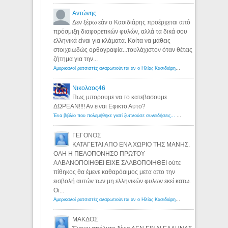
Αντώνης
Δεν ξέρω εάν ο Κασιδιάρης προέρχεται από
πρόσμιξη διαφορετικών φυλών, αλλά τα δικά σου
ελληνικά είναι για κλάματα. Κοίτα να μάθεις
στοιχειωδώς ορθογραφία...τουλάχιστον όταν θέτεις
ζήτημα για την...
Αμερικανοί ρατσιστές αναρωτιούνται αν ο Ηλίας Κασιδιάρης ανήκει στη λευκή φυλή... - Λόγιος Ερμής
Νικολαος46
Πως μπορουμε να το κατεβασουμε
ΔΩΡΕΑΝ!!!! Αν ειναι Εφικτο Αυτο?
Ένα βιβλίο που πολεμήθηκε γιατί ξυπνούσε συνειδήσεις... - Λόγιος Ερμής | Η γνώση ξεκινάει με την αναζήτηση...
ΓΕΓΟΝΟΣ
ΚΑΤΑΓΕΤΑΙ ΑΠΟ ΕΝΑ ΧΩΡΙΟ ΤΗΣ ΜΑΝΗΣ.
ΟΛΗ Η ΠΕΛΟΠΟΝΗΣΟ ΠΡΩΤΟΥ
ΑΛΒΑΝΟΠΟΙΗΘΕΙ ΕΙΧΕ ΣΛΑΒΟΠΟΙΗΘΕΙ ούτε
πίθηκος θα έμενε καθαρόαιμος μετα απο την
εισβολή αυτών των μη ελληνικών φυλων εκεί κατω.
Οι...
Αμερικανοί ρατσιστές αναρωτιούνται αν ο Ηλίας Κασιδιάρης ανήκει στη λευκή φυλή... - Λόγιος Ερμής
ΜΑΚΔΟΣ