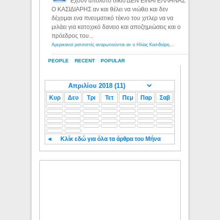
Έχουν απόλυτο δίκιο ΔΕΝ ΕΙΝΑΙ ΕΛΛΗΝΑΣ
Ο ΚΑΣΙΔΙΑΡΗΣ αν και θέλει να νιώθει και δεν
δέχομαι ενα πνευματικό τέκνο του χιτλερ να να
μιλάει για κατοχικό δανειο και αποζημιώσεις και ο
πρόεδρος του...
Αμερικανοί ρατσιστές αναρωτιούνται αν ο Ηλίας Κασιδιάρης ανήκει στη λευκή φυλή... - Λόγιος Ερμής
PEOPLE
RECENT
POPULAR
Κυρ
Δευ
Τρι
Τετ
Πεμ
Παρ
Σαβ
◄
Κλίκ εδώ για όλα τα άρθρα του Μήνα