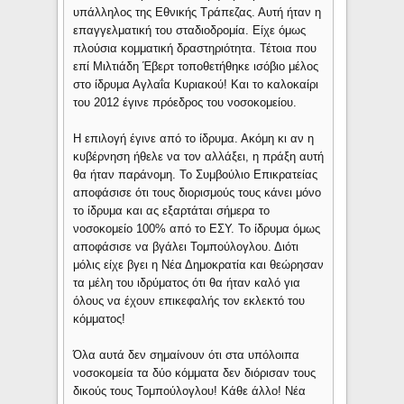
υπάλληλος της Εθνικής Τράπεζας. Αυτή ήταν η
επαγγελματική του σταδιοδρομία. Είχε όμως
πλούσια κομματική δραστηριότητα. Τέτοια που
επί Μιλτιάδη Έβερτ τοποθετήθηκε ισόβιο μέλος
στο ίδρυμα Αγλαΐα Κυριακού! Και το καλοκαίρι
του 2012 έγινε πρόεδρος του νοσοκομείου.
Η επιλογή έγινε από το ίδρυμα. Ακόμη κι αν η
κυβέρνηση ήθελε να τον αλλάξει, η πράξη αυτή
θα ήταν παράνομη. Το Συμβούλιο Επικρατείας
αποφάσισε ότι τους διορισμούς τους κάνει μόνο
το ίδρυμα και ας εξαρτάται σήμερα το
νοσοκομείο 100% από το ΕΣΥ. Το ίδρυμα όμως
αποφάσισε να βγάλει Τομπούλογλου. Διότι
μόλις είχε βγει η Νέα Δημοκρατία και θεώρησαν
τα μέλη του ιδρύματος ότι θα ήταν καλό για
όλους να έχουν επικεφαλής τον εκλεκτό του
κόμματος!
Όλα αυτά δεν σημαίνουν ότι στα υπόλοιπα
νοσοκομεία τα δύο κόμματα δεν διόρισαν τους
δικούς τους Τομπούλογλου! Κάθε άλλο! Νέα