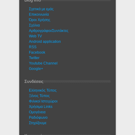
Σχετικά με εμάς
Eπικοινωνία
Όροι Χρήσης
Σχόλια
Αρθρογράφοι/Συντάκτες
Web TV
Android application
RSS
Facebook
Twitter
Youtube Channel
Google+
Συνδέσεις
Ελληνικός Τύπος
Ξένος Τύπος
Φιλικοί Ιστοχώροι
Χρήσιμα Links
Ομογένεια
Ραδιόφωνο
Στηρίζουμε