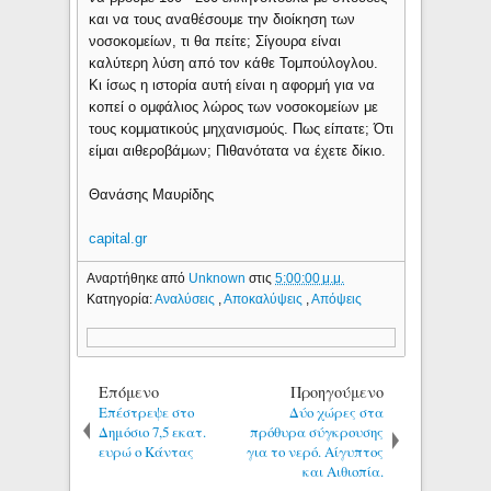
και να τους αναθέσουμε την διοίκηση των
νοσοκομείων, τι θα πείτε; Σίγουρα είναι
καλύτερη λύση από τον κάθε Τομπούλογλου.
Κι ίσως η ιστορία αυτή είναι η αφορμή για να
κοπεί ο ομφάλιος λώρος των νοσοκομείων με
τους κομματικούς μηχανισμούς. Πως είπατε; Ότι
είμαι αιθεροβάμων; Πιθανότατα να έχετε δίκιο.
Θανάσης Μαυρίδης
capital.gr
Αναρτήθηκε από
Unknown
στις
5:00:00 μ.μ.
Κατηγορία:
Αναλύσεις
,
Αποκαλύψεις
,
Απόψεις
Επόμενο
Προηγούμενο
Επέστρεψε στο
Δύο χώρες στα
Δημόσιο 7,5 εκατ.
πρόθυρα σύγκρουσης
ευρώ ο Κάντας
για το νερό. Αίγυπτος
και Αιθιοπία.