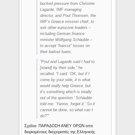
bucked pressure from Christine
Lagarde, IMF managing
director, and Poul Thomsen, the
IMF’s Greece mission chief, to
ask other eurozone leaders –
including German finance
minister Wolfgang Schäuble –
to accept “haircut” losses on
their bailout loans.
“Poul and Lagarde said I had to
[stand] by their side,” he
recalled. “I said: ‘OK, but if I
come by your side, it is what
would really help Greece, but
it’s something which is totally
out of the question.’ Schäuble
told me: ‘Yannis, forget it.’ So it
cannot be done, so what can I
do?”''
Σχόλιο: ΠΑΡΑΔΟΣΗ ΑΝΕΥ ΟΡΩΝ απο
διορισμένους διαχειριστές της Ελληνικής