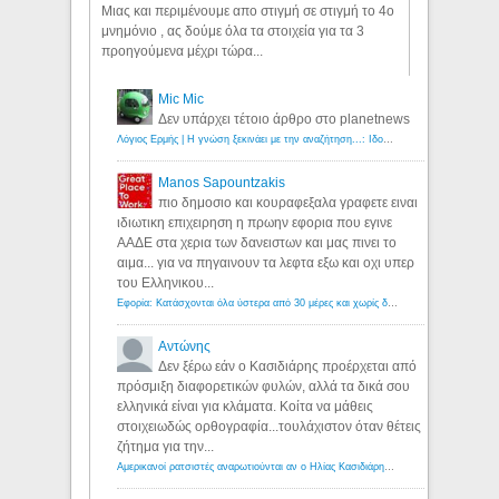
Μιας και περιμένουμε απο στιγμή σε στιγμή το 4ο
μνημόνιο , ας δούμε όλα τα στοιχεία για τα 3
προηγούμενα μέχρι τώρα...
Mic Mic
Δεν υπάρχει τέτοιο άρθρο στο planetnews
Λόγιος Ερμής | Η γνώση ξεκινάει με την αναζήτηση...: Ιδού οι 18 που χρωστούν 11 δις ευρώ!
Manos Sapountzakis
πιο δημοσιο και κουραφεξαλα γραφετε ειναι
ιδιωτικη επιχειρηση η πρωην εφορια που εγινε
ΑΑΔΕ στα χερια των δανειστων και μας πινει το
αιμα... για να πηγαινουν τα λεφτα εξω και οχι υπερ
του Ελληνικου...
Εφορία: Κατάσχονται όλα ύστερα από 30 μέρες και χωρίς δικαστικές αποφάσεις - Λόγιος Ερμής
Αντώνης
Δεν ξέρω εάν ο Κασιδιάρης προέρχεται από
πρόσμιξη διαφορετικών φυλών, αλλά τα δικά σου
ελληνικά είναι για κλάματα. Κοίτα να μάθεις
στοιχειωδώς ορθογραφία...τουλάχιστον όταν θέτεις
ζήτημα για την...
Αμερικανοί ρατσιστές αναρωτιούνται αν ο Ηλίας Κασιδιάρης ανήκει στη λευκή φυλή... - Λόγιος Ερμής