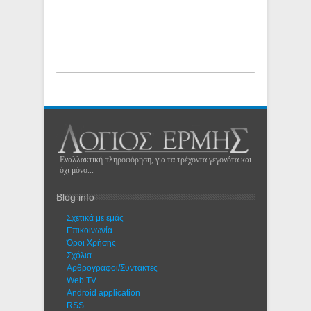
Εναλλακτική πληροφόρηση, για τα τρέχοντα γεγονότα και
όχι μόνο...
Blog info
Σχετικά με εμάς
Eπικοινωνία
Όροι Χρήσης
Σχόλια
Αρθρογράφοι/Συντάκτες
Web TV
Android application
RSS