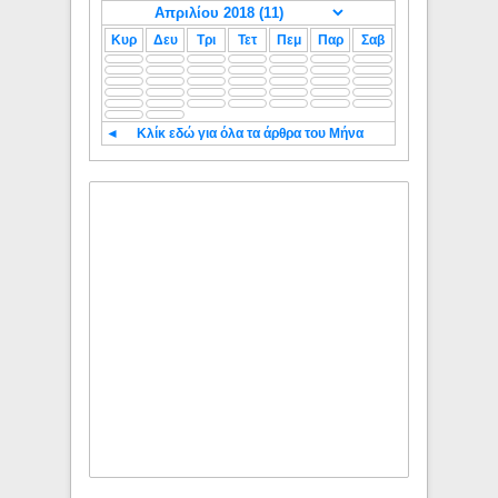
Κυρ
Δευ
Τρι
Τετ
Πεμ
Παρ
Σαβ
◄
Κλίκ εδώ για όλα τα άρθρα του Μήνα