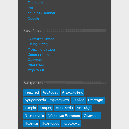
Facebook
Twitter
Youtube Channel
Google+
Συνδέσεις
Ελληνικός Τύπος
Ξένος Τύπος
Φιλικοί Ιστοχώροι
Χρήσιμα Links
Ομογένεια
Ραδιόφωνο
Στηρίζουμε
Κατηγορίες
Featured
Αναλύσεις
Αποκαλύψεις
Αρθρογραφία
Αφιερώματα
Ελλάδα
Επιστήμη
Ιστορία
Κόσμος
Μυθολογία
Νέα Τάξη
Ντοκιμαντέρ
Νόηση και Επινόηση
Οικονομία
Πολιτική
Πολιτισμός
Τεχνολογία