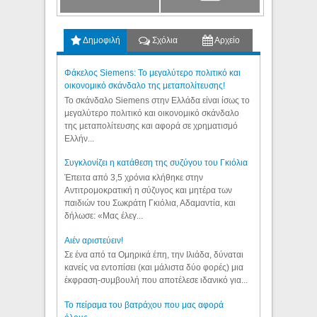
Δημοφιλή
Σχόλια
Αρχείο
Φάκελος Siemens: Το μεγαλύτερο πολιτικό και
οικονομικό σκάνδαλο της μεταπολίτευσης!
Το σκάνδαλο Siemens στην Ελλάδα είναι ίσως το
μεγαλύτερο πολιτικό και οικονομικό σκάνδαλο
της μεταπολίτευσης και αφορά σε χρηματισμό
Ελλήν...
Συγκλονίζει η κατάθεση της συζύγου του Γκιόλια
Έπειτα από 3,5 χρόνια κλήθηκε στην
Αντιτρομοκρατική η σύζυγος και μητέρα των
παιδιών του Σωκράτη Γκιόλια, Αδαμαντία, και
δήλωσε: «Μας έλεγ...
Aιέν αριστεύειν!
Σε ένα από τα Ομηρικά έπη, την Ιλιάδα, δύναται
κανείς να εντοπίσει (και μάλιστα δύο φορές) μια
έκφραση-συμβουλή που αποτέλεσε ιδανικό για...
Το πείραμα του βατράχου που μας αφορά