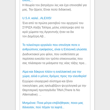
όλους...
Η θεωρία του βατράχου λες και έχει επινοηθεί για
μας. Την ξέρετε; Είναι πολύ διδακτική.
U.S.A. καλεί...ALEXIS!
Ένα από τα πρώτα ραντεβού του αρχηγού του
ΣΥΡΙΖΑ Αλέξη Τσίπρα, μόλις επέστρεψε από τα
ιερά χώματα της Αργεντινής ήταν να δει
τον Δημήτρη Αβ...
Το τελειότερο εργαλείο που επινόησε ποτε ο
ανθρώπινος εγκέφαλος, είναι η Ελληνική γλώσσα.
Διαδυκτιακοί μου φίλοι, που υιοθετίσατε με
περίσσια ευκολία τον τρόπο επικοινωνίας που
σας πλάσαραν τα μιάσματα της νέας τάξης πρα...
Αίμα και δάκρυα πλέον η εναλλακτική για την
χώρα, αλλά ο μόνος δρόμος προς την ελευθερία!
Εγχώριο ολιγαρχικό σύστημα και ξένοι
τοκογλύφοι, μας εγκλωβίζουν ψυχολογικά με την
Θαρτσερική προπαγάνδα TINA (There Is No
Alternative). ...
Μνημόνια: Ποια μέτρα επιβλήθηκαν, ποιοι μας
δάνεισαν, πού πήγαν τα λεφτά...