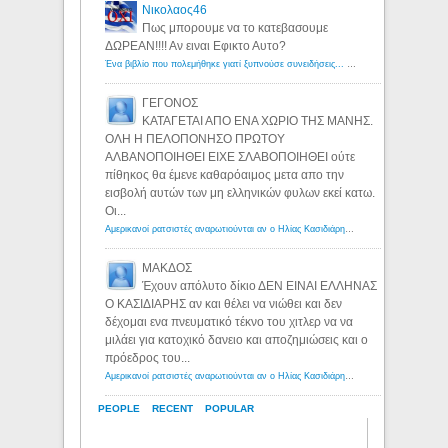
Νικολαος46
Πως μπορουμε να το κατεβασουμε
ΔΩΡΕΑΝ!!!! Αν ειναι Εφικτο Αυτο?
Ένα βιβλίο που πολεμήθηκε γιατί ξυπνούσε συνειδήσεις... - Λόγιος Ερμής | Η γνώση ξεκινάει με την αναζήτηση...
ΓΕΓΟΝΟΣ
ΚΑΤΑΓΕΤΑΙ ΑΠΟ ΕΝΑ ΧΩΡΙΟ ΤΗΣ ΜΑΝΗΣ.
ΟΛΗ Η ΠΕΛΟΠΟΝΗΣΟ ΠΡΩΤΟΥ
ΑΛΒΑΝΟΠΟΙΗΘΕΙ ΕΙΧΕ ΣΛΑΒΟΠΟΙΗΘΕΙ ούτε
πίθηκος θα έμενε καθαρόαιμος μετα απο την
εισβολή αυτών των μη ελληνικών φυλων εκεί κατω.
Οι...
Αμερικανοί ρατσιστές αναρωτιούνται αν ο Ηλίας Κασιδιάρης ανήκει στη λευκή φυλή... - Λόγιος Ερμής
ΜΑΚΔΟΣ
Έχουν απόλυτο δίκιο ΔΕΝ ΕΙΝΑΙ ΕΛΛΗΝΑΣ
Ο ΚΑΣΙΔΙΑΡΗΣ αν και θέλει να νιώθει και δεν
δέχομαι ενα πνευματικό τέκνο του χιτλερ να να
μιλάει για κατοχικό δανειο και αποζημιώσεις και ο
πρόεδρος του...
Αμερικανοί ρατσιστές αναρωτιούνται αν ο Ηλίας Κασιδιάρης ανήκει στη λευκή φυλή... - Λόγιος Ερμής
PEOPLE
RECENT
POPULAR