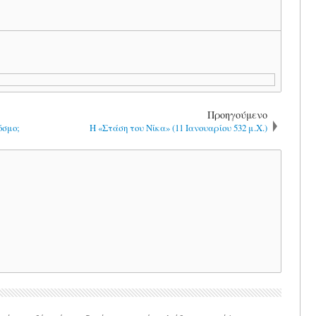
Προηγούμενο
όσμο;
Η «Στάση του Νίκα» (11 Ιανουαρίου 532 μ.Χ.)