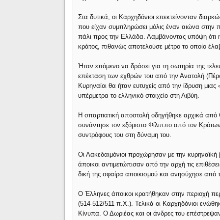
Στα δυτικά, οι Καρχηδόνιοι επεκτείνονταν διαρκ
που είχαν συμπληρώσει μόλις έναν αιώνα στην π
πάλι προς την Ελλάδα. Λαμβάνοντας υπόψη ότι 
κράτος, πιθανώς αποτελούσε μέτρο το οποίο έλαβ
Ήταν επόμενο να δράσει για τη σωτηρία της τελε
επέκταση των εχθρών του από την Ανατολή (Πέρσε
Κυρηναίοι θα ήταν ευτυχείς από την ίδρυση μιας
υπέρμετρα το ελληνικό στοιχείο στη Λιβύη.
Η σπαρτιατική αποστολή οδηγήθηκε αρχικά από Θ
συνάντησε τον εξόριστο Φίλιππο από τον Κρότων
συντρόφους του στη δύναμη του.
Οι Λακεδαιμόνιοι προχώρησαν με την κυρηναϊκή 
άποικοι αντιμετώπισαν από την αρχή τις επιθέσ
δική της σφαίρα αποικισμού και ανησύχησε από τ
Ο Έλληνες άποικοι κρατήθηκαν στην περιοχή περ
(514-512/511 π.Χ.). Τελικά οι Καρχηδόνιοι ενώθη
Κίνυπα. Ο Δωριέας και οι άνδρες του επέστρεψαν