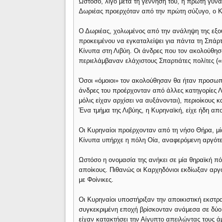
Ωστόσο, λίγο μετά τη γέννηση του, η πρώτη γυνα
Δωριέας προερχόταν από την πρώτη σύζυγο, ο Κ
Ο Δωριέας, χολωμένος από την ανάληψη της εξο
προκειμένου να εγκαταλείψει για πάντα τη Σπάρτ
Κίνυπα στη Λιβύη. Οι άνδρες που τον ακολούθησα
περιελάμβαναν ελάχιστους Σπαρτιάτες πολίτες («
Όσοι «όμοιοι» τον ακολούθησαν θα ήταν προσωπικο
άνδρες του προέρχονταν από άλλες κατηγορίες Λ
μόλις είχαν αρχίσει να αυξάνονται), περιοίκους
Ένα τμήμα της Λιβύης, η Κυρηναϊκή, είχε ήδη απ
Οι Κυρηναίοι προέρχονταν από τη νήσο Θήρα, μί
Κίνυπα υπήρχε η πόλη Οία, αναφερόμενη αργότε
Ωστόσο η ονομασία της ανήκει σε μία θηραϊκή π
αποίκους. Πιθανώς οι Καρχηδόνιοι εκδίωξαν αργό
με Φοίνικες.
Οι Κυρηναίοι υποστήριξαν την αποικιστική εκστρα
συγκεκριμένη εποχή βρίσκονταν ανάμεσα σε δύο 
είχαν κατακτήσει την Αίγυπτο απειλώντας τους ά