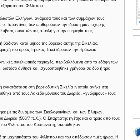
 εξόριστοι του Φιλίππου.
Ιταλιωτών Ελλήνων, ανάμεσα τους και των συμμάχων τους
 οι Ταραντίνοι, δεν επιθυμούσαν την ίδρυση μιας ισχυρής
Σύβαρι, συνιστώντας απειλή για την ευημερία τους.
 βάδισαν κατά μήκος της βόρειας ακτής της Σικελίας,
εριοχή του όρους Έρυκος. Εκεί ίδρυσαν την Ηράκλεια.
ηνικές σικελιωτικές περιοχές, περιβαλλόμενη από τα εδάφη των
), ωστόσο άνθησε και ισχυροποιήθηκε γρήγορα σε δύο ή τρία
ή εγκατάσταση στη βορειοδυτική Σικελία η οποία ανήκε στη
δρύθηκε από τους Λακεδαιμόνιους του Δωριέα, «γνώριμους» τους
κε με τις δυνάμεις των Σικελοφοινίκων και των Ελύμων,
ου Δωριέα (508/7 π.Χ.). Ο Σπαρτιάτης ηγέτης και οι τρεις από τους
 του Φιλίππου του Κροτωνιάτη, σκοτώθηκαν.
ό τη μαχητικότητα του Φιλίππου και του απέδωσαν τιμές ήρωα. Η