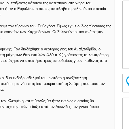
αι οι επιζώντες κάτοικοι της κατέφυγαν στη χώρα του
έα ήταν ο Ευρυλέων ο οποίος κατέλαβε τη σελινούντια αποικία
.
εψε τον τύραννο του, Πυθαγόρα. Όμως έγινε ο ίδιος τύραννος της
μο εναντίον των Καρχηδονίων. Οι Σελινούντιοι τον ανέτρεψαν
.
ομένης. Τον διαδέχθηκε ο νεότερος γιος του Αναξανδρίδα, ο
 στη μάχη των Θερμοπυλών (480 π.Χ.) γράφοντας τη λαμπρότερη
ας ευτύχησε να αποκτήσει τρεις σπουδαίους γιους, καθένας από
 οι δύο ένδοξοι αδελφοί του, ωστόσο η ανεξάντλητη
ποκτήσει μια νέα πατρίδα, μακριά από τη Σπάρτη που τόσο τον
τα.
ί τον Κλεομένη και πιθανώς θα ήταν εκείνος ο οποίος θα
βοντας» την αιώνια δόξα από τον Λεωνίδα, τον γνωστότερο