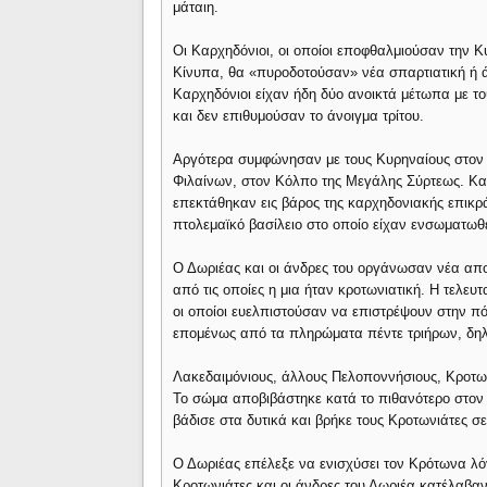
μάταιη.
Οι Καρχηδόνιοι, οι οποίοι εποφθαλμιούσαν την 
Κίνυπα, θα «πυροδοτούσαν» νέα σπαρτιατική ή ά
Καρχηδόνιοι είχαν ήδη δύο ανοικτά μέτωπα με το
και δεν επιθυμούσαν το άνοιγμα τρίτου.
Αργότερα συμφώνησαν με τους Κυρηναίους στον
Φιλαίνων, στον Κόλπο της Μεγάλης Σύρτεως. Κατ
επεκτάθηκαν εις βάρος της καρχηδονιακής επικρ
πτολεμαϊκό βασίλειο στο οποίο είχαν ενσωματωθε
Ο Δωριέας και οι άνδρες του οργάνωσαν νέα απο
από τις οποίες η μια ήταν κροτωνιατική. Η τελευ
οι οποίοι ευελπιστούσαν να επιστρέψουν στην πό
επομένως από τα πληρώματα πέντε τριήρων, δηλ
Λακεδαιμόνιους, άλλους Πελοποννήσιους, Κροτων
Το σώμα αποβιβάστηκε κατά το πιθανότερο στον 
βάδισε στα δυτικά και βρήκε τους Κροτωνιάτες σ
Ο Δωριέας επέλεξε να ενισχύσει τον Κρότωνα λό
Κροτωνιάτες και οι άνδρες του Δωριέα κατέλαβαν 