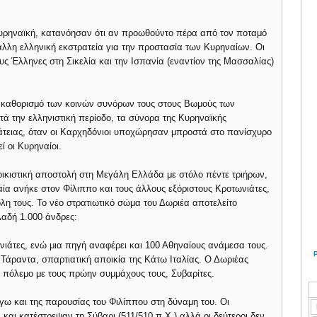
Κυρηναϊκή, κατανόησαν ότι αν προωθούντο πέρα από τον ποταμό
λλη ελληνική εκστρατεία για την προστασία των Κυρηναίων. Οι
υς Έλληνες στη Σικελία και την Ισπανία (εναντίον της Μασσαλίας)
 καθορισμό των κοινών συνόρων τους στους Βωμούς των
ά την ελληνιστική περίοδο, τα σύνορα της Κυρηναϊκής
άτειας, όταν οι Καρχηδόνιοι υποχώρησαν μπροστά στο πανίσχυρο
ί οι Κυρηναίοι.
ικιστική αποστολή στη Μεγάλη Ελλάδα με στόλο πέντε τριήρων,
ταία ανήκε στον Φίλιππο και τους άλλους εξόριστους Κροτωνιάτες,
λη τους. Το νέο στρατιωτικό σώμα του Δωριέα αποτελείτο
αδή 1.000 άνδρες:
ιάτες, ενώ μια πηγή αναφέρει και 100 Αθηναίους ανάμεσα τους.
Τάραντα, σπαρτιατική αποικία της Κάτω Ιταλίας. Ο Δωριέας
ε πόλεμο με τους πρώην συμμάχους τους, Συβαρίτες.
γω και της παρουσίας του Φιλίππου στη δύναμη του. Οι
και κατέστρεψαν τη Σύβαρι (511/510 π.Χ.) αλλά οι δεύτεροι δεν