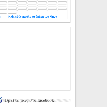
◄
Κλίκ εδώ για όλα τα άρθρα του Μήνα
Βρείτε μας στο facebook