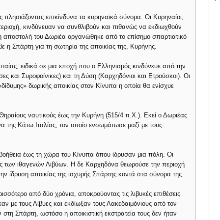
ώς πλησιάζοντας επικίνδυνα τα κυρηναϊκά σύνορα. Οι Κυρηναίοι,
εριοχή, κινδύνευαν να συνθλιβούν και πιθανώς να εκδιωχθούν
η αποστολή του Δωριέα οργανώθηκε από το επίσημο σπαρτιατικό
ε η Σπάρτη για τη σωτηρία της αποικίας της, Κυρήνης.
υταίας, ειδικά σε μια εποχή που ο Ελληνισμός κινδύνευε από την
ς και Συροφοίνικες) και τη Δύση (Καρχηδόνιοι και Ετρούσκοι). Οι
 «δίδυμης» δωρικής αποικίας στον Κίνυπα η οποία θα ενίσχυε
ηραίους ναυτικούς έως την Κυρήνη (515/4 π.Χ.). Εκεί ο Δωριέας
α της Κάτω Ιταλίας, τον οποίο ενσωμάτωσε μαζί με τους
βοήθεια έως τη χώρα του Κίνυπα όπου ίδρυσαν μια πόλη. Οι
εις των ιθαγενών Λιβύων. Η δε Καρχηδόνα θεωρούσε την περιοχή
ην ίδρυση αποικίας της ισχυρής Σπάρτης κοντά στα σύνορα της.
ισσότερο από δύο χρόνια, αποκρούοντας τις λιβυκές επιθέσεις
καν με τους Λίβυες και εκδίωξαν τους Λακεδαιμόνιους από τον
 στη Σπάρτη, ωστόσο η αποικιστική εκστρατεία τους δεν ήταν