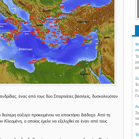
Φά
οι
Το
με
με
Συ
Έπ
η 
Γκ
ξανδρίδας, ένας από τους δύο Σπαρτιάτες βασιλείς, δυσκολευόταν
Aι
Σε
ι δεύτερη σύζυγο προκειμένου να αποκτήσει διάδοχο. Από τη
να
ν Κλεομένη, ο οποίος έμελε να εξελιχθεί σε έναν από τους
συ
Το