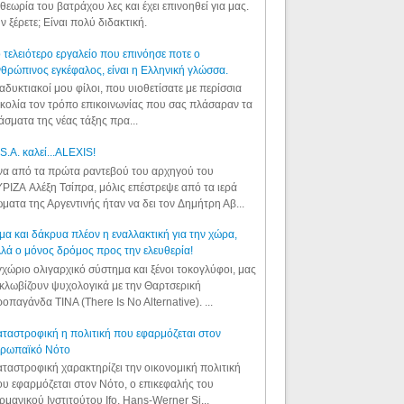
θεωρία του βατράχου λες και έχει επινοηθεί για μας.
ν ξέρετε; Είναι πολύ διδακτική.
 τελειότερο εργαλείο που επινόησε ποτε ο
θρώπινος εγκέφαλος, είναι η Ελληνική γλώσσα.
αδυκτιακοί μου φίλοι, που υιοθετίσατε με περίσσια
κολία τον τρόπο επικοινωνίας που σας πλάσαραν τα
άσματα της νέας τάξης πρα...
S.A. καλεί...ALEXIS!
α από τα πρώτα ραντεβού του αρχηγού του
ΡΙΖΑ Αλέξη Τσίπρα, μόλις επέστρεψε από τα ιερά
ματα της Αργεντινής ήταν να δει τον Δημήτρη Αβ...
μα και δάκρυα πλέον η εναλλακτική για την χώρα,
λά ο μόνος δρόμος προς την ελευθερία!
χώριο ολιγαρχικό σύστημα και ξένοι τοκογλύφοι, μας
κλωβίζουν ψυχολογικά με την Θαρτσερική
οπαγάνδα TINA (There Is No Alternative). ...
ταστροφική η πολιτική που εφαρμόζεται στον
υρωπαϊκό Νότο
ταστροφική χαρακτηρίζει την οικονομική πολιτική
υ εφαρμόζεται στον Νότο, ο επικεφαλής του
ρμανικού Ινστιτούτου Ifo, Hans-Werner Si...