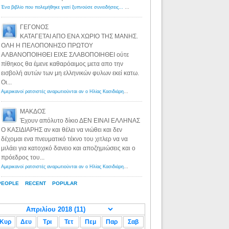
Ένα βιβλίο που πολεμήθηκε γιατί ξυπνούσε συνειδήσεις... - Λόγιος Ερμής | Η γνώση ξεκινάει με την αναζήτηση...
ΓΕΓΟΝΟΣ
ΚΑΤΑΓΕΤΑΙ ΑΠΟ ΕΝΑ ΧΩΡΙΟ ΤΗΣ ΜΑΝΗΣ.
ΟΛΗ Η ΠΕΛΟΠΟΝΗΣΟ ΠΡΩΤΟΥ
ΑΛΒΑΝΟΠΟΙΗΘΕΙ ΕΙΧΕ ΣΛΑΒΟΠΟΙΗΘΕΙ ούτε
πίθηκος θα έμενε καθαρόαιμος μετα απο την
εισβολή αυτών των μη ελληνικών φυλων εκεί κατω.
Οι...
Αμερικανοί ρατσιστές αναρωτιούνται αν ο Ηλίας Κασιδιάρης ανήκει στη λευκή φυλή... - Λόγιος Ερμής
·
8 yea
ΜΑΚΔΟΣ
Έχουν απόλυτο δίκιο ΔΕΝ ΕΙΝΑΙ ΕΛΛΗΝΑΣ
Ο ΚΑΣΙΔΙΑΡΗΣ αν και θέλει να νιώθει και δεν
δέχομαι ενα πνευματικό τέκνο του χιτλερ να να
μιλάει για κατοχικό δανειο και αποζημιώσεις και ο
πρόεδρος του...
Αμερικανοί ρατσιστές αναρωτιούνται αν ο Ηλίας Κασιδιάρης ανήκει στη λευκή φυλή... - Λόγιος Ερμής
·
8 yea
PEOPLE
RECENT
POPULAR
Κυρ
Δευ
Τρι
Τετ
Πεμ
Παρ
Σαβ