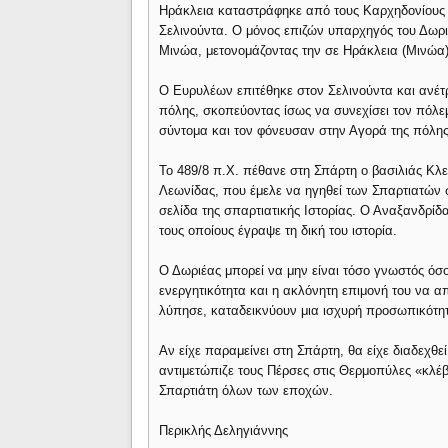
Ηράκλεια καταστράφηκε από τους Καρχηδονίους κ
Σελινούντα. Ο μόνος επιζών υπαρχηγός του Δωρι
Μινώα, μετονομάζοντας την σε Ηράκλεια (Μινώα)
Ο Ευρυλέων επιτέθηκε στον Σελινούντα και ανέτρ
πόλης, σκοπεύοντας ίσως να συνεχίσει τον πόλε
σύντομα και τον φόνευσαν στην Αγορά της πόλης
Το 489/8 π.Χ. πέθανε στη Σπάρτη ο βασιλιάς Κλε
Λεωνίδας, που έμελε να ηγηθεί των Σπαρτιατών
σελίδα της σπαρτιατικής Ιστορίας. Ο Αναξανδρίδ
τους οποίους έγραψε τη δική του ιστορία.
Ο Δωριέας μπορεί να μην είναι τόσο γνωστός όσο
ενεργητικότητα και η ακλόνητη επιμονή του να α
λύπησε, καταδεικνύουν μια ισχυρή προσωπικότη
Αν είχε παραμείνει στη Σπάρτη, θα είχε διαδεχθε
αντιμετώπιζε τους Πέρσες στις Θερμοπύλες «κλέ
Σπαρτιάτη όλων των εποχών.
Περικλής Δεληγιάννης