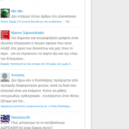
Mic Mic
Δεν υπάρχει τέτοιο άρθρο στο planetnews
Λόγιος Ερμής | Η γνώση ξεκινάει με την αναζήτηση...: Ιδού οι 18 που χρωστούν 11 δις ευρώ!
·
6 years ago
Manos Sapountzakis
πιο δημοσιο και κουραφεξαλα γραφετε ειναι
ιδιωτικη επιχειρηση η πρωην εφορια που εγινε
ΑΑΔΕ στα χερια των δανειστων και μας πινει το
αιμα... για να πηγαινουν τα λεφτα εξω και οχι υπερ
του Ελληνικου...
Εφορία: Κατάσχονται όλα ύστερα από 30 μέρες και χωρίς δικαστικές αποφάσεις - Λόγιος Ερμής
·
6 years ag
Αντώνης
Δεν ξέρω εάν ο Κασιδιάρης προέρχεται από
πρόσμιξη διαφορετικών φυλών, αλλά τα δικά σου
ελληνικά είναι για κλάματα. Κοίτα να μάθεις
στοιχειωδώς ορθογραφία...τουλάχιστον όταν θέτεις
ζήτημα για την...
Αμερικανοί ρατσιστές αναρωτιούνται αν ο Ηλίας Κασιδιάρης ανήκει στη λευκή φυλή... - Λόγιος Ερμής
·
7 yea
Νικολαος46
Πως μπορουμε να το κατεβασουμε
ΔΩΡΕΑΝ!!!! Αν ειναι Εφικτο Αυτο?