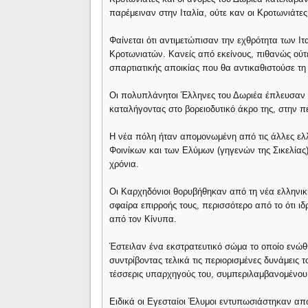
παρέμειναν στην Ιταλία, ούτε καν οι Κροτωνιάτες
Φαίνεται ότι αντιμετώπισαν την εχθρότητα των 
Κροτωνιατών. Κανείς από εκείνους, πιθανώς ούτε
σπαρτιατικής αποικίας που θα αντικαθιστούσε τη 
Οι πολυπλάνητοι Έλληνες του Δωριέα έπλευσαν ή
καταλήγοντας στο βορειοδυτικό άκρο της, στην π
Η νέα πόλη ήταν απομονωμένη από τις άλλες ελλ
Φοινίκων και των Ελύμων (γηγενών της Σικελίας
χρόνια.
Οι Καρχηδόνιοι θορυβήθηκαν από τη νέα ελληνικ
σφαίρα επιρροής τους, περισσότερο από το ότι ι
από τον Κίνυπα.
Έστειλαν ένα εκστρατευτικό σώμα το οποίο ενώθη
συντρίβοντας τελικά τις περιορισμένες δυνάμεις τ
τέσσερις υπαρχηγούς του, συμπεριλαμβανομένου
Ειδικά οι Εγεσταίοι Έλυμοι εντυπωσιάστηκαν απ