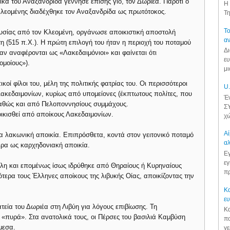
ίκα του Αναξανδρίδα γέννησε επίσης γιο, τον Δωριέα. Παρότι ο
Η 
λεομένης διαδέχθηκε τον Αναξανδρίδα ως πρωτότοκος.
Τη
Το
υσίας από τον Κλεομένη, οργάνωσε αποικιστική αποστολή
αν
η (515 π.Χ.). Η πρώτη επιλογή του ήταν η περιοχή του ποταμού
Δι
ν αναφέρονται ως «Λακεδαιμόνιοι» και φαίνεται ότι
ευ
ομοίους»).
μι
ί φίλοι του, μέλη της πολιτικής φατρίας του. Οι περισσότεροι
U.
ακεδαιμονίων, κυρίως από υπομείονες (έκπτωτους πολίτες, που
Έν
 καθώς και από Πελοποννησίους συμμάχους.
ΣΥ
οικισθεί από αποίκους Λακεδαιμονίων.
χώ
Αί
α λακωνική αποικία. Επιπρόσθετα, κοντά στον γειτονικό ποταμό
αλ
ρα ως καρχηδονιακή αποικία.
Εγ
εγ
όλη και επομένως ίσως ιδρύθηκε από Θηραίους ή Κυρηναίους
πρ
τερα τους Έλληνες αποίκους της λιβυκής Οίας, αποικίζοντας την
Κα
ε
τεία του Δωριέα στη Λιβύη για λόγους επιβίωσης. Τη
Κα
«πυρά». Στα ανατολικά τους, οι Πέρσες του βασιλιά Καμβύση
πο
μεσα.
γε