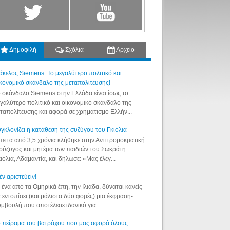
Δημοφιλή
Σχόλια
Αρχείο
κελος Siemens: Το μεγαλύτερο πολιτικό και
κονομικό σκάνδαλο της μεταπολίτευσης!
 σκάνδαλο Siemens στην Ελλάδα είναι ίσως το
γαλύτερο πολιτικό και οικονομικό σκάνδαλο της
ταπολίτευσης και αφορά σε χρηματισμό Ελλήν...
γκλονίζει η κατάθεση της συζύγου του Γκιόλια
ειτα από 3,5 χρόνια κλήθηκε στην Αντιτρομοκρατική
σύζυγος και μητέρα των παιδιών του Σωκράτη
ιόλια, Αδαμαντία, και δήλωσε: «Μας έλεγ...
έν αριστεύειν!
 ένα από τα Ομηρικά έπη, την Ιλιάδα, δύναται κανείς
 εντοπίσει (και μάλιστα δύο φορές) μια έκφραση-
μβουλή που αποτέλεσε ιδανικό για...
 πείραμα του βατράχου που μας αφορά όλους...