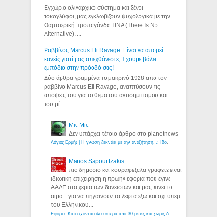
Εγχώριο ολιγαρχικό σύστημα και ξένοι
τοκογλύφοι, μας εγκλωβίζουν ψυχολογικά με την
Θαρτσερική προπαγάνδα TINA (There Is No
Alternative). ...
Ραββίνος Marcus Eli Ravage: Είναι να απορεί
κανείς γιατί μας απεχθάνεστε; Έχουμε βάλει
εμπόδιο στην πρόοδό σας!
Δύο άρθρα γραμμένα το μακρινό 1928 από τον
ραββίνο Marcus Eli Ravage, αναπτύσουν τις
απόψεις του για το θέμα του αντισημιτισμού και
του μί...
Mic Mic
Δεν υπάρχει τέτοιο άρθρο στο planetnews
Λόγιος Ερμής | Η γνώση ξεκινάει με την αναζήτηση...: Ιδού οι 18 που χρωστούν 11 δις ευρώ!
Manos Sapountzakis
πιο δημοσιο και κουραφεξαλα γραφετε ειναι
ιδιωτικη επιχειρηση η πρωην εφορια που εγινε
ΑΑΔΕ στα χερια των δανειστων και μας πινει το
αιμα... για να πηγαινουν τα λεφτα εξω και οχι υπερ
του Ελληνικου...
Εφορία: Κατάσχονται όλα ύστερα από 30 μέρες και χωρίς δικαστικές αποφάσεις - Λόγιος Ερμής