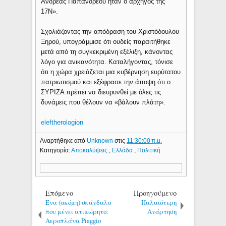
Ανδρέας Παπανδρέου ήταν ο αρχηγός της
17Ν».
Σχολιάζοντας την απόδραση του Χριστόδουλου
Ξηρού, υπογράμμισε ότι ουδείς παραιτήθηκε
μετά από τη συγκεκριμένη εξέλιξη, κάνοντας
λόγο για ανικανότητα. Καταλήγοντας, τόνισε
ότι η χώρα χρειάζεται μια κυβέρνηση ευρύτατου
πατριωτισμού και εξέφρασε την άποψη ότι ο
ΣΥΡΙΖΑ πρέπει να διευρυνθεί με όλες τις
δυνάμεις που θέλουν να «βάλουν πλάτη».
eleftherologion
Αναρτήθηκε από
Unknown
στις
11:30:00 π.μ.
Κατηγορία:
Αποκαλύψεις
,
Ελλάδα
,
Πολιτική
Επόμενο
Προηγούμενο
Ένα (ακόμη) σκάνδαλο
Παλαιότερη
που μένει ατιμώρητο:
Ανάρτηση
Αεροπλάνα Piaggio