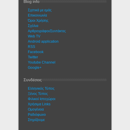
Blog info
Σχετικά με εμάς
Eπικοινωνία
Όροι Χρήσης
Σχόλια
Αρθρογράφοι/Συντάκτες
Web TV
Android application
RSS
Facebook
Twitter
Youtube Channel
Google+
Συνδέσεις
Ελληνικός Τύπος
Ξένος Τύπος
Φιλικοί Ιστοχώροι
Χρήσιμα Links
Ομογένεια
Ραδιόφωνο
Στηρίζουμε