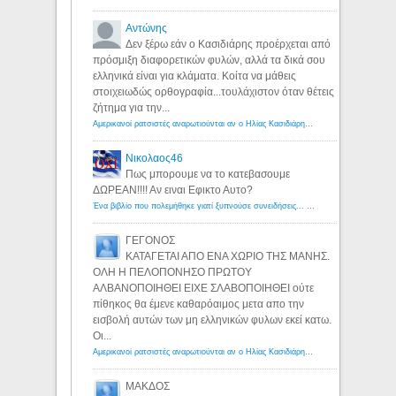
Αντώνης
Δεν ξέρω εάν ο Κασιδιάρης προέρχεται από
πρόσμιξη διαφορετικών φυλών, αλλά τα δικά σου
ελληνικά είναι για κλάματα. Κοίτα να μάθεις
στοιχειωδώς ορθογραφία...τουλάχιστον όταν θέτεις
ζήτημα για την...
Αμερικανοί ρατσιστές αναρωτιούνται αν ο Ηλίας Κασιδιάρης ανήκει στη λευκή φυλή... - Λόγιος Ερμής
Νικολαος46
Πως μπορουμε να το κατεβασουμε
ΔΩΡΕΑΝ!!!! Αν ειναι Εφικτο Αυτο?
Ένα βιβλίο που πολεμήθηκε γιατί ξυπνούσε συνειδήσεις... - Λόγιος Ερμής | Η γνώση ξεκινάει με την αναζήτηση...
ΓΕΓΟΝΟΣ
ΚΑΤΑΓΕΤΑΙ ΑΠΟ ΕΝΑ ΧΩΡΙΟ ΤΗΣ ΜΑΝΗΣ.
ΟΛΗ Η ΠΕΛΟΠΟΝΗΣΟ ΠΡΩΤΟΥ
ΑΛΒΑΝΟΠΟΙΗΘΕΙ ΕΙΧΕ ΣΛΑΒΟΠΟΙΗΘΕΙ ούτε
πίθηκος θα έμενε καθαρόαιμος μετα απο την
εισβολή αυτών των μη ελληνικών φυλων εκεί κατω.
Οι...
Αμερικανοί ρατσιστές αναρωτιούνται αν ο Ηλίας Κασιδιάρης ανήκει στη λευκή φυλή... - Λόγιος Ερμής
ΜΑΚΔΟΣ