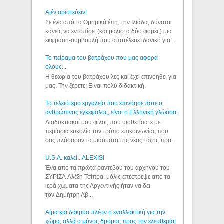
Aιέν αριστεύειν!
Σε ένα από τα Ομηρικά έπη, την Ιλιάδα, δύναται
κανείς να εντοπίσει (και μάλιστα δύο φορές) μια
έκφραση-συμβουλή που αποτέλεσε ιδανικό για...
Το πείραμα του βατράχου που μας αφορά
όλους...
Η θεωρία του βατράχου λες και έχει επινοηθεί για
μας. Την ξέρετε; Είναι πολύ διδακτική.
Το τελειότερο εργαλείο που επινόησε ποτε ο
ανθρώπινος εγκέφαλος, είναι η Ελληνική γλώσσα.
Διαδυκτιακοί μου φίλοι, που υιοθετίσατε με
περίσσια ευκολία τον τρόπο επικοινωνίας που
σας πλάσαραν τα μιάσματα της νέας τάξης πρα...
U.S.A. καλεί...ALEXIS!
Ένα από τα πρώτα ραντεβού του αρχηγού του
ΣΥΡΙΖΑ Αλέξη Τσίπρα, μόλις επέστρεψε από τα
ιερά χώματα της Αργεντινής ήταν να δει
τον Δημήτρη Αβ...
Αίμα και δάκρυα πλέον η εναλλακτική για την
χώρα, αλλά ο μόνος δρόμος προς την ελευθερία!