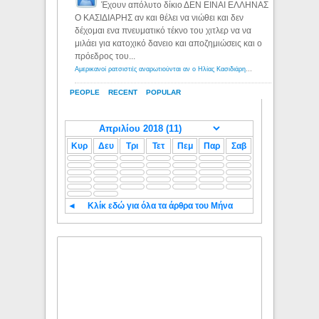
Έχουν απόλυτο δίκιο ΔΕΝ ΕΙΝΑΙ ΕΛΛΗΝΑΣ
Ο ΚΑΣΙΔΙΑΡΗΣ αν και θέλει να νιώθει και δεν
δέχομαι ενα πνευματικό τέκνο του χιτλερ να να
μιλάει για κατοχικό δανειο και αποζημιώσεις και ο
πρόεδρος του...
Αμερικανοί ρατσιστές αναρωτιούνται αν ο Ηλίας Κασιδιάρης ανήκει στη λευκή φυλή... - Λόγιος Ερμής
PEOPLE
RECENT
POPULAR
Κυρ
Δευ
Τρι
Τετ
Πεμ
Παρ
Σαβ
◄
Κλίκ εδώ για όλα τα άρθρα του Μήνα