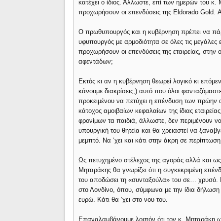
κατέχει ο ίδιος. Άλλωστε, επί των ημερών του κ.
προχωρήσουν οι επενδύσεις της Eldorado Gold. Αν 
Ο πρωθυπουργός και η κυβέρνηση πρέπει να πάρ
υφυπουργός με αρμοδιότητα σε όλες τις μεγάλες
προχωρήσουν οι επενδύσεις της εταιρείας, στην οπ
αφεντάδων;
Εκτός κι αν η κυβέρνηση θεωρεί λογικό κι επόμεν
κάνουμε διακρίσεις;) αυτό που όλοι φανταζόμαστ
προκειμένου να πετύχει η επένδυση των πρώην α
κάτοχος αμοιβαίων κεφαλαίων της ίδιας εταιρείας
φρονίμων τα παιδιά, άλλωστε, δεν περιμένουν να
υπουργική του θητεία και θα χρειαστεί να ξαναβγε
μεμπτό. Να ’χει και κάτι στην άκρη σε περίπτωσ
Ως πετυχημένο στέλεχος της αγοράς αλλά και ως 
Μηταράκης θα γνωρίζει ότι η συγκεκριμένη επένδυ
του αποδώσει τη «συνταξούλα» του σε… χρυσό.
στο Λονδίνο, όπου, σύμφωνα με την ίδια δήλωση
ευρώ. Κάτι θα ’χει στο νου του.
Επαναλαμβάνουμε λοιπόν ότι τον κ. Μηταράκη ως