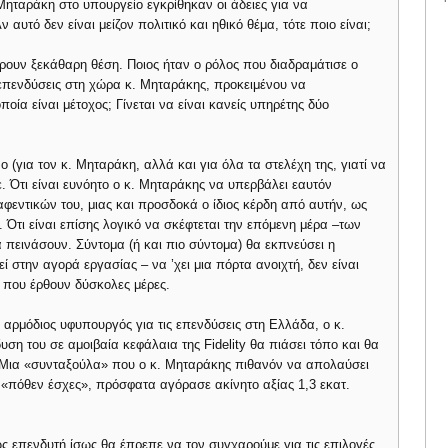
 Μηταράκη στο υπουργείο εγκρίθηκαν οι άδειες για να
αυτό δεν είναι μείζον πολιτικό και ηθικό θέμα, τότε ποιο είναι;
ουν ξεκάθαρη θέση. Ποιος ήταν ο ρόλος που διαδραμάτισε ο
 επενδύσεις στη χώρα κ. Μηταράκης, προκειμένου να
οία είναι μέτοχος; Γίνεται να είναι κανείς υπηρέτης δύο
ο (για τον κ. Μηταράκη, αλλά και για όλα τα στελέχη της, γιατί να
ε. Ότι είναι ευνόητο ο κ. Μηταράκης να υπερβάλει εαυτόν
φεντικών του, μιας και προσδοκά ο ίδιος κέρδη από αυτήν, ως
. Ότι είναι επίσης λογικό να σκέφτεται την επόμενη μέρα –των
 πεινάσουν. Σύντομα (ή και πιο σύντομα) θα εκπνεύσει η
ί στην αγορά εργασίας – να ’χει μια πόρτα ανοιχτή, δεν είναι
η που έρθουν δύσκολες μέρες.
αρμόδιος υφυπουργός για τις επενδύσεις στη Ελλάδα, ο κ.
ση του σε αμοιβαία κεφάλαια της Fidelity θα πιάσει τόπο και θα
 Μια «συνταξούλα» που ο κ. Μηταράκης πιθανόν να απολαύσει
 «πόθεν έσχες», πρόσφατα αγόρασε ακίνητο αξίας 1,3 εκατ.
 επενδυτή ίσως θα έπρεπε να τον συγχαρούμε για τις επιλογές