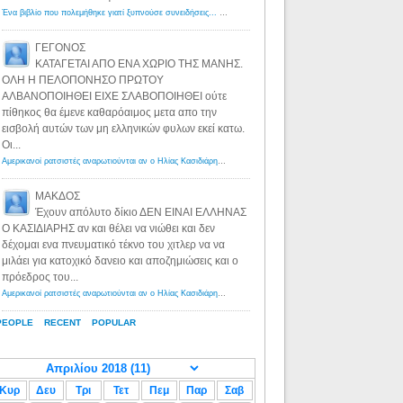
Ένα βιβλίο που πολεμήθηκε γιατί ξυπνούσε συνειδήσεις... - Λόγιος Ερμής | Η γνώση ξεκινάει με την αναζήτηση...
ΓΕΓΟΝΟΣ
ΚΑΤΑΓΕΤΑΙ ΑΠΟ ΕΝΑ ΧΩΡΙΟ ΤΗΣ ΜΑΝΗΣ.
ΟΛΗ Η ΠΕΛΟΠΟΝΗΣΟ ΠΡΩΤΟΥ
ΑΛΒΑΝΟΠΟΙΗΘΕΙ ΕΙΧΕ ΣΛΑΒΟΠΟΙΗΘΕΙ ούτε
πίθηκος θα έμενε καθαρόαιμος μετα απο την
εισβολή αυτών των μη ελληνικών φυλων εκεί κατω.
Οι...
Αμερικανοί ρατσιστές αναρωτιούνται αν ο Ηλίας Κασιδιάρης ανήκει στη λευκή φυλή... - Λόγιος Ερμής
·
8 yea
ΜΑΚΔΟΣ
Έχουν απόλυτο δίκιο ΔΕΝ ΕΙΝΑΙ ΕΛΛΗΝΑΣ
Ο ΚΑΣΙΔΙΑΡΗΣ αν και θέλει να νιώθει και δεν
δέχομαι ενα πνευματικό τέκνο του χιτλερ να να
μιλάει για κατοχικό δανειο και αποζημιώσεις και ο
πρόεδρος του...
Αμερικανοί ρατσιστές αναρωτιούνται αν ο Ηλίας Κασιδιάρης ανήκει στη λευκή φυλή... - Λόγιος Ερμής
·
8 yea
PEOPLE
RECENT
POPULAR
Κυρ
Δευ
Τρι
Τετ
Πεμ
Παρ
Σαβ