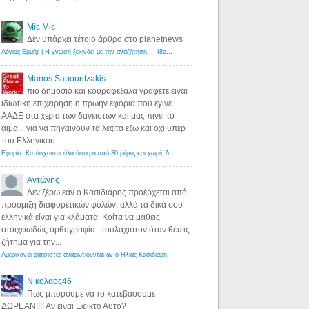
Mic Mic
Δεν υπάρχει τέτοιο άρθρο στο planetnews
Λόγιος Ερμής | Η γνώση ξεκινάει με την αναζήτηση...: Ιδού οι 18 που χρωστούν 11 δις ευρώ!
·
6 years ago
Manos Sapountzakis
πιο δημοσιο και κουραφεξαλα γραφετε ειναι
ιδιωτικη επιχειρηση η πρωην εφορια που εγινε
ΑΑΔΕ στα χερια των δανειστων και μας πινει το
αιμα... για να πηγαινουν τα λεφτα εξω και οχι υπερ
του Ελληνικου...
Εφορία: Κατάσχονται όλα ύστερα από 30 μέρες και χωρίς δικαστικές αποφάσεις - Λόγιος Ερμής
·
6 years ag
Αντώνης
Δεν ξέρω εάν ο Κασιδιάρης προέρχεται από
πρόσμιξη διαφορετικών φυλών, αλλά τα δικά σου
ελληνικά είναι για κλάματα. Κοίτα να μάθεις
στοιχειωδώς ορθογραφία...τουλάχιστον όταν θέτεις
ζήτημα για την...
Αμερικανοί ρατσιστές αναρωτιούνται αν ο Ηλίας Κασιδιάρης ανήκει στη λευκή φυλή... - Λόγιος Ερμής
·
7 yea
Νικολαος46
Πως μπορουμε να το κατεβασουμε
ΔΩΡΕΑΝ!!!! Αν ειναι Εφικτο Αυτο?