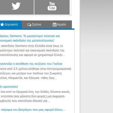
Δημοφιλή
Σχόλια
Αρχείο
κελος Siemens: Το μεγαλύτερο πολιτικό και
κονομικό σκάνδαλο της μεταπολίτευσης!
 σκάνδαλο Siemens στην Ελλάδα είναι ίσως το
γαλύτερο πολιτικό και οικονομικό σκάνδαλο της
ταπολίτευσης και αφορά σε χρηματισμό Ελλήν...
γκλονίζει η κατάθεση της συζύγου του Γκιόλια
ειτα από 3,5 χρόνια κλήθηκε στην Αντιτρομοκρατική
σύζυγος και μητέρα των παιδιών του Σωκράτη
ιόλια, Αδαμαντία, και δήλωσε: «Μας έλεγ...
έν αριστεύειν!
 ένα από τα Ομηρικά έπη, την Ιλιάδα, δύναται κανείς
 εντοπίσει (και μάλιστα δύο φορές) μια έκφραση-
μβουλή που αποτέλεσε ιδανικό για...
 πείραμα του βατράχου που μας αφορά όλους...