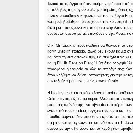
Τελικά τα πράγματα ήταν ακόμη χειρότερα από ό
υπάλληλος της συγκεκριμένης εταιρείας, όπως έχ
τίτλων «αμοιβαίων κεφαλαίων» του εν λόγω Fund
θέση υψηλόβαθμου στελέχους στην κοινοπραξία Fi
διατηρεί ταυτόχρονα και αμοιβαία κεφάλαια της ε
συνδέεται άμεσα με τις επενδύσεις της. Αυτές τι
Ο κ. Μηταράκης προσπάθησε να θολώσει τα νερά 
κοινή μητρική εταιρεία, αλλά δεν έχουν καμία σ
και από τη νέα αποκάλυψη, θα συνεχίσει να λέει ό
και η Fil UK Pension Plan; Ή θα δικαιολογηθεί λ
προσφέρει η εταιρεία σε όλα τα στελέχη της; Κ
όταν κλήθηκε να δώσει απαντήσεις για την κατο
συνταξούλα μου είναι, πώς κάνετε έτσι!»
Η Fidelity είναι κατά κύριο λόγο εταιρία αμοιβα
Gold, κοινοπραξία που εκμεταλλεύεται τα χρυσωρυ
μέσω της επένδυσης– να αβγατίσει τα κέρδη των
ένας από τους οποίους τυγχάνει να είναι και ο κ.
πρωθυπουργού, δεν μπορεί να κρύψει ότι ως πολι
στηρίζει και να εγκρίνει τις επενδύσεις της Eldo
άμεσα με την αξία αλλά και τα κέρδη των αμοιβαί