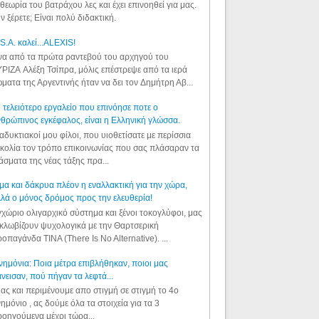
θεωρία του βατράχου λες και έχει επινοηθεί για μας.
ν ξέρετε; Είναι πολύ διδακτική.
S.A. καλεί...ALEXIS!
α από τα πρώτα ραντεβού του αρχηγού του
ΡΙΖΑ Αλέξη Τσίπρα, μόλις επέστρεψε από τα ιερά
ματα της Αργεντινής ήταν να δει τον Δημήτρη Αβ...
 τελειότερο εργαλείο που επινόησε ποτε ο
θρώπινος εγκέφαλος, είναι η Ελληνική γλώσσα.
αδυκτιακοί μου φίλοι, που υιοθετίσατε με περίσσια
κολία τον τρόπο επικοινωνίας που σας πλάσαραν τα
άσματα της νέας τάξης πρα...
μα και δάκρυα πλέον η εναλλακτική για την χώρα,
λά ο μόνος δρόμος προς την ελευθερία!
χώριο ολιγαρχικό σύστημα και ξένοι τοκογλύφοι, μας
κλωβίζουν ψυχολογικά με την Θαρτσερική
οπαγάνδα TINA (There Is No Alternative). ...
ημόνια: Ποια μέτρα επιβλήθηκαν, ποιοι μας
νεισαν, πού πήγαν τα λεφτά...
ας και περιμένουμε απο στιγμή σε στιγμή το 4ο
ημόνιο , ας δούμε όλα τα στοιχεία για τα 3
οηγούμενα μέχρι τώρα...