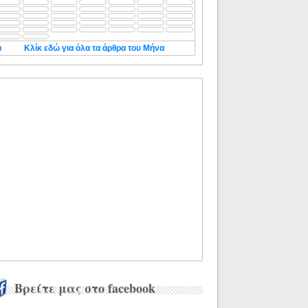
◄
Κλίκ εδώ για όλα τα άρθρα του Μήνα
Βρείτε μας στο facebook