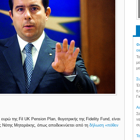
Φά
οι
Το
με
με
Συ
Έπ
η 
Γκ
Aι
Σε
ρώ της Fil UK Pension Plan, θυγατρικής της Fidelity Fund, είναι
να
συ
ς Νότης Μηταράκης, όπως αποδεικνύεται από τη
δήλωση «πόθεν
Το