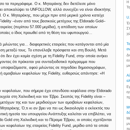
Η 
σο τα περιγράφαμε. Ο κ. Μηταράκης δεν διετέλεσε μόνο
Τη
ει αποκαλύψει το UNFOLLOW, αλλά συνεχίζει να είναι ιδιοκτήτης
. Ο κ. Μηταράκης, που μέχρι πριν από μερικά χρόνια κατείχε
U.
delity –έναν από τους βασικούς μετόχους της Eldorado Gold–
Έν
ταιρείας (περίπου 57.000 μερίδια), η απόδοση των οποίων
ΣΥ
ς οποίες ο ίδιος προωθεί από τη θέση του υφυπουργού…
χώ
Το
μιλώντας για… διαφορετικές εταιρείες που κατάγονται από μία
αν
χέση μεταξύ τους. Το επανέλαβε πρόσφατα και στη Βουλή. Μετά
Δι
τι δεν έχει καμία σχέση με τη Fidelity Fund, στην οποία ανήκει
ευ
έγοντας ότι πρόκειται για συνταξιοδοτικό πρόγραμμα που
μι
άτι υποψιαζόμαστε, αφού μιλώντας σε πηγαδάκι δημοσιογράφων,
χή αμοιβαίων κεφαλαίων της Fidelity, ευθαρσώς απάντησε: «Η
Αί
αλ
Εγ
ίων κεφαλαίων, που σήμερα έχει επενδύσει κεφάλαια στην Eldorado
εγ
χεία στη Χαλκιδική και τον Έβρο. Σκοπός της Fidelity είναι –
πρ
 μετόχων της και των μεριδιούχων των αμοιβαίων κεφαλαίων,
Μν
 Μηταράκης. Ό,τι κι αν βρει να πει ως δικαιολογία ο εκλεκτός του
δά
τική ηγεσία του υπουργείου Ανάπτυξης καλείται να επιβλέπει, να
Μι
rado Gold στη Χαλκιδική και το Πέραμα Έβρου, οι οποίες σχετίζονται
μν
ων κεφαλαίων της εταιρείας Fidelity Fund, μερίδιο από τα οποία
πρ