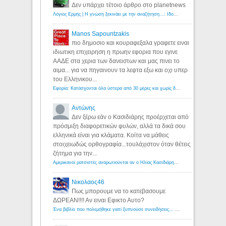
Δεν υπάρχει τέτοιο άρθρο στο planetnews
Λόγιος Ερμής | Η γνώση ξεκινάει με την αναζήτηση...: Ιδού οι 18 που χρωστούν 11 δις ευρώ!
Manos Sapountzakis
πιο δημοσιο και κουραφεξαλα γραφετε ειναι
ιδιωτικη επιχειρηση η πρωην εφορια που εγινε
ΑΑΔΕ στα χερια των δανειστων και μας πινει το
αιμα... για να πηγαινουν τα λεφτα εξω και οχι υπερ
του Ελληνικου...
Εφορία: Κατάσχονται όλα ύστερα από 30 μέρες και χωρίς δικαστικές αποφάσεις - Λόγιος Ερμής
Αντώνης
Δεν ξέρω εάν ο Κασιδιάρης προέρχεται από
πρόσμιξη διαφορετικών φυλών, αλλά τα δικά σου
ελληνικά είναι για κλάματα. Κοίτα να μάθεις
στοιχειωδώς ορθογραφία...τουλάχιστον όταν θέτεις
ζήτημα για την...
Αμερικανοί ρατσιστές αναρωτιούνται αν ο Ηλίας Κασιδιάρης ανήκει στη λευκή φυλή... - Λόγιος Ερμής
Νικολαος46
Πως μπορουμε να το κατεβασουμε
ΔΩΡΕΑΝ!!!! Αν ειναι Εφικτο Αυτο?
Ένα βιβλίο που πολεμήθηκε γιατί ξυπνούσε συνειδήσεις... - Λόγιος Ερμής | Η γνώση ξεκινάει με την αναζήτηση...