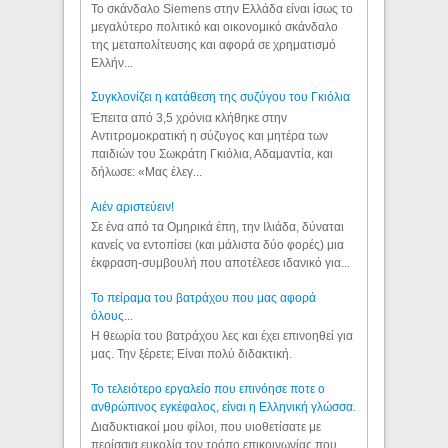
Το σκάνδαλο Siemens στην Ελλάδα είναι ίσως το
μεγαλύτερο πολιτικό και οικονομικό σκάνδαλο
της μεταπολίτευσης και αφορά σε χρηματισμό
Ελλήν...
Συγκλονίζει η κατάθεση της συζύγου του Γκιόλια
Έπειτα από 3,5 χρόνια κλήθηκε στην
Αντιτρομοκρατική η σύζυγος και μητέρα των
παιδιών του Σωκράτη Γκιόλια, Αδαμαντία, και
δήλωσε: «Μας έλεγ...
Aιέν αριστεύειν!
Σε ένα από τα Ομηρικά έπη, την Ιλιάδα, δύναται
κανείς να εντοπίσει (και μάλιστα δύο φορές) μια
έκφραση-συμβουλή που αποτέλεσε ιδανικό για...
Το πείραμα του βατράχου που μας αφορά
όλους...
Η θεωρία του βατράχου λες και έχει επινοηθεί για
μας. Την ξέρετε; Είναι πολύ διδακτική.
Το τελειότερο εργαλείο που επινόησε ποτε ο
ανθρώπινος εγκέφαλος, είναι η Ελληνική γλώσσα.
Διαδυκτιακοί μου φίλοι, που υιοθετίσατε με
περίσσια ευκολία τον τρόπο επικοινωνίας που