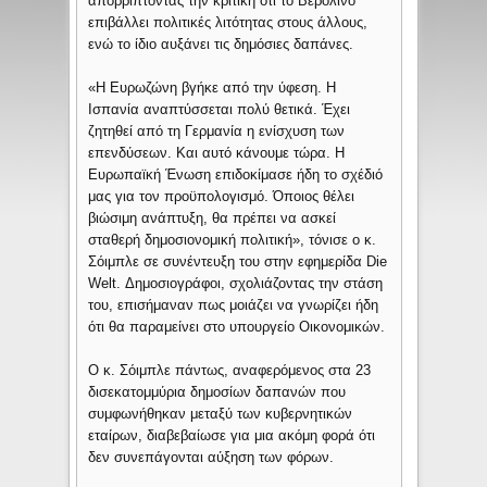
απορρίπτοντας την κριτική ότι το Βερολίνο
επιβάλλει πολιτικές λιτότητας στους άλλους,
ενώ το ίδιο αυξάνει τις δημόσιες δαπάνες.
«Η Ευρωζώνη βγήκε από την ύφεση. Η
Ισπανία αναπτύσσεται πολύ θετικά. Έχει
ζητηθεί από τη Γερμανία η ενίσχυση των
επενδύσεων. Και αυτό κάνουμε τώρα. Η
Ευρωπαϊκή Ένωση επιδοκίμασε ήδη το σχέδιό
μας για τον προϋπολογισμό. Όποιος θέλει
βιώσιμη ανάπτυξη, θα πρέπει να ασκεί
σταθερή δημοσιονομική πολιτική», τόνισε ο κ.
Σόιμπλε σε συνέντευξη του στην εφημερίδα Die
Welt. Δημοσιογράφοι, σχολιάζοντας την στάση
του, επισήμαναν πως μοιάζει να γνωρίζει ήδη
ότι θα παραμείνει στο υπουργείο Οικονομικών.
Ο κ. Σόιμπλε πάντως, αναφερόμενος στα 23
δισεκατομμύρια δημοσίων δαπανών που
συμφωνήθηκαν μεταξύ των κυβερνητικών
εταίρων, διαβεβαίωσε για μια ακόμη φορά ότι
δεν συνεπάγονται αύξηση των φόρων.