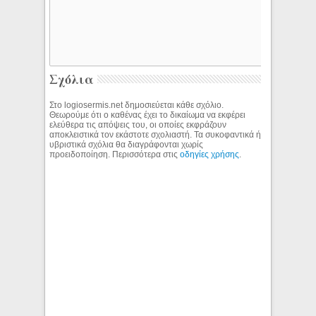
Σχόλια
Στο logiosermis.net δημοσιεύεται κάθε σχόλιο.
Θεωρούμε ότι ο καθένας έχει το δικαίωμα να εκφέρει
ελεύθερα τις απόψεις του, οι οποίες εκφράζουν
αποκλειστικά τον εκάστοτε σχολιαστή. Τα συκοφαντικά ή
υβριστικά σχόλια θα διαγράφονται χωρίς
προειδοποίηση. Περισσότερα στις
οδηγίες χρήσης
.