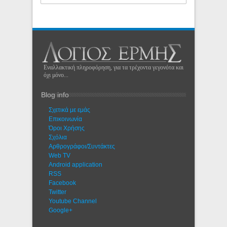
Εναλλακτική πληροφόρηση, για τα τρέχοντα γεγονότα και
όχι μόνο...
Blog info
Σχετικά με εμάς
Eπικοινωνία
Όροι Χρήσης
Σχόλια
Αρθρογράφοι/Συντάκτες
Web TV
Android application
RSS
Facebook
Twitter
Youtube Channel
Google+