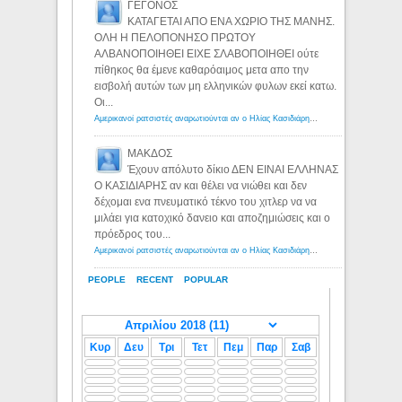
ΓΕΓΟΝΟΣ
ΚΑΤΑΓΕΤΑΙ ΑΠΟ ΕΝΑ ΧΩΡΙΟ ΤΗΣ ΜΑΝΗΣ.
ΟΛΗ Η ΠΕΛΟΠΟΝΗΣΟ ΠΡΩΤΟΥ
ΑΛΒΑΝΟΠΟΙΗΘΕΙ ΕΙΧΕ ΣΛΑΒΟΠΟΙΗΘΕΙ ούτε
πίθηκος θα έμενε καθαρόαιμος μετα απο την
εισβολή αυτών των μη ελληνικών φυλων εκεί κατω.
Οι...
Αμερικανοί ρατσιστές αναρωτιούνται αν ο Ηλίας Κασιδιάρης ανήκει στη λευκή φυλή... - Λόγιος Ερμής
ΜΑΚΔΟΣ
Έχουν απόλυτο δίκιο ΔΕΝ ΕΙΝΑΙ ΕΛΛΗΝΑΣ
Ο ΚΑΣΙΔΙΑΡΗΣ αν και θέλει να νιώθει και δεν
δέχομαι ενα πνευματικό τέκνο του χιτλερ να να
μιλάει για κατοχικό δανειο και αποζημιώσεις και ο
πρόεδρος του...
Αμερικανοί ρατσιστές αναρωτιούνται αν ο Ηλίας Κασιδιάρης ανήκει στη λευκή φυλή... - Λόγιος Ερμής
PEOPLE
RECENT
POPULAR
Κυρ
Δευ
Τρι
Τετ
Πεμ
Παρ
Σαβ