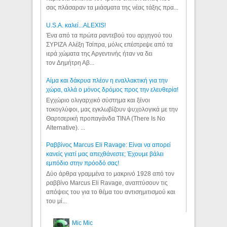
σας πλάσαραν τα μιάσματα της νέας τάξης πρα...
U.S.A. καλεί...ALEXIS!
Ένα από τα πρώτα ραντεβού του αρχηγού του
ΣΥΡΙΖΑ Αλέξη Τσίπρα, μόλις επέστρεψε από τα
ιερά χώματα της Αργεντινής ήταν να δει
τον Δημήτρη Αβ...
Αίμα και δάκρυα πλέον η εναλλακτική για την
χώρα, αλλά ο μόνος δρόμος προς την ελευθερία!
Εγχώριο ολιγαρχικό σύστημα και ξένοι
τοκογλύφοι, μας εγκλωβίζουν ψυχολογικά με την
Θαρτσερική προπαγάνδα TINA (There Is No
Alternative). ...
Ραββίνος Marcus Eli Ravage: Είναι να απορεί
κανείς γιατί μας απεχθάνεστε; Έχουμε βάλει
εμπόδιο στην πρόοδό σας!
Δύο άρθρα γραμμένα το μακρινό 1928 από τον
ραββίνο Marcus Eli Ravage, αναπτύσουν τις
απόψεις του για το θέμα του αντισημιτισμού και
του μί...
Mic Mic