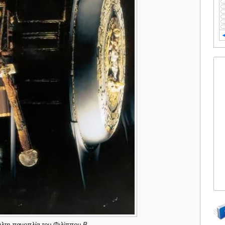
ιλτη πανοπλία του Φιλίππου Β