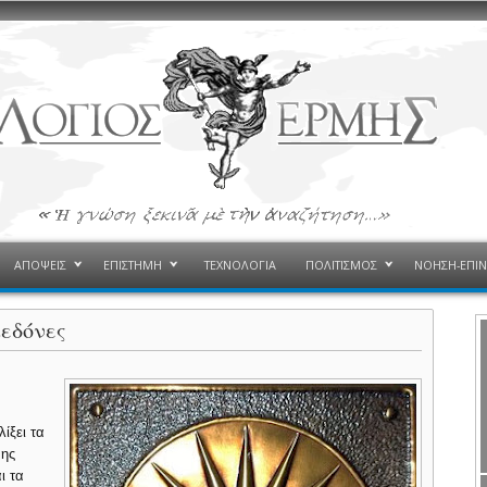
ΑΠΟΨΕΙΣ
ΕΠΙΣΤΗΜΗ
ΤΕΧΝΟΛΟΓΙΑ
ΠΟΛΙΤΙΣΜΟΣ
ΝΟΗΣΗ-ΕΠΙ
κεδόνες
ίξει τα
νης
ι τα