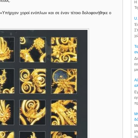
νέους.
Η 
Τη
. «Υπήρχαν χοροί ενόπλων και σε έναν τέτοιο δολοφονήθηκε ο
U.
Έν
ΣΥ
χώ
Το
αν
Δι
ευ
μι
Αί
αλ
Εγ
εγ
πρ
Μν
δά
Μι
μν
πρ