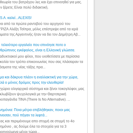
θεωρία του βατράχου λες και έχει επινοηθεί για μας.
ν ξέρετε; Είναι πολύ διδακτική.
S.A. καλεί...ALEXIS!
α από τα πρώτα ραντεβού του αρχηγού του
ΡΙΖΑ Αλέξη Τσίπρα, μόλις επέστρεψε από τα ιερά
ματα της Αργεντινής ήταν να δει τον Δημήτρη Αβ...
 τελειότερο εργαλείο που επινόησε ποτε ο
θρώπινος εγκέφαλος, είναι η Ελληνική γλώσσα.
αδυκτιακοί μου φίλοι, που υιοθετίσατε με περίσσια
κολία τον τρόπο επικοινωνίας που σας πλάσαραν τα
άσματα της νέας τάξης πρα...
μα και δάκρυα πλέον η εναλλακτική για την χώρα,
λά ο μόνος δρόμος προς την ελευθερία!
χώριο ολιγαρχικό σύστημα και ξένοι τοκογλύφοι, μας
κλωβίζουν ψυχολογικά με την Θαρτσερική
οπαγάνδα TINA (There Is No Alternative). ...
ημόνια: Ποια μέτρα επιβλήθηκαν, ποιοι μας
νεισαν, πού πήγαν τα λεφτά...
ας και περιμένουμε απο στιγμή σε στιγμή το 4ο
ημόνιο , ας δούμε όλα τα στοιχεία για τα 3
οηγούμενα μέχρι τώρα...