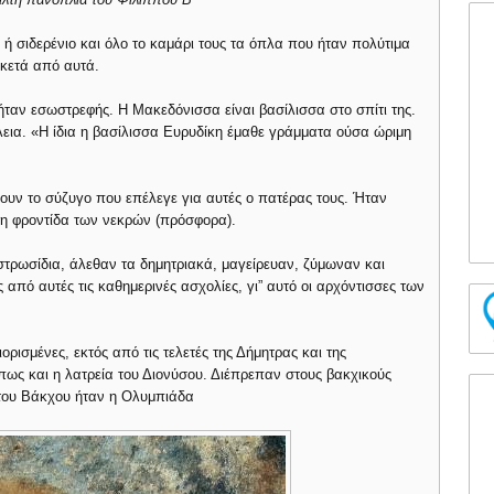
ο ή σιδερένιο και όλο το καμάρι τους τα όπλα που ήταν πολύτιμα
ρκετά από αυτά.
ταν εσωστρεφής. Η Μακεδόνισσα είναι βασίλισσα στο σπίτι της.
έλεια. «Η ίδια η βασίλισσα Ευρυδίκη έμαθε γράμματα ούσα ώριμη
υν το σύζυγο που επέλεγε για αυτές ο πατέρας τους. Ήταν
 τη φροντίδα των νεκρών (πρόσφορα).
τρωσίδια, άλεθαν τα δημητριακά, μαγείρευαν, ζύμωναν και
 από αυτές τις καθημερινές ασχολίες, γι” αυτό οι αρχόντισσες των
ιορισμένες, εκτός από τις τελετές της Δήμητρας και της
ως και η λατρεία του Διονύσου. Διέπρεπαν στους βακχικούς
ς του Βάκχου ήταν η Ολυμπιάδα