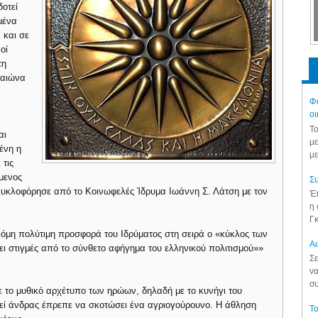
οτεί
μένα
 και σε
οί
τη
 αιώνα
Φά
οι
Το
αι
με
ένη η
με
 τις
όμενος
Συ
κυκλοφόρησε από το Κοινωφελές Ίδρυμα Ιωάννη Σ. Λάτση με τον
Έπ
η 
Γκ
μη πολύτιμη προσφορά του Ιδρύματος στη σειρά ο «κύκλος των
Aι
ι στιγμές από το σύνθετο αφήγημα του ελληνικού πολιτισμού»»
Σε
.
να
συ
με το μυθικό αρχέτυπο των ηρώων, δηλαδή με το κυνήγι του
ί άνδρας έπρεπε να σκοτώσει ένα αγριογούρουνο. Η άθληση
Το