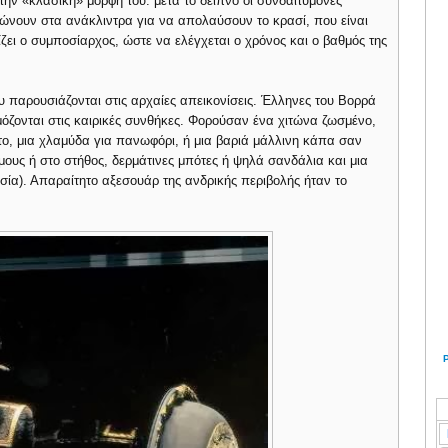
ην «κλασική» μορφή του: μετά το δείπνο οι συνδαιτυμόνες
ώνουν στα ανάκλιντρα για να απολαύσουν το κρασί, που είναι
ει ο συμποσίαρχος, ώστε να ελέγχεται ο χρόνος και ο βαθμός της
 παρουσιάζονται στις αρχαίες απεικονίσεις. Έλληνες του Βορρά
όζονται στις καιρικές συνθήκες. Φορούσαν ένα χιτώνα ζωσμένο,
το, μια χλαμύδα για πανωφόρι, ή μια βαριά μάλλινη κάπα σαν
ους ή στο στήθος, δερμάτινες μπότες ή ψηλά σανδάλια και μια
σία). Απαραίτητο αξεσουάρ της ανδρικής περιβολής ήταν το