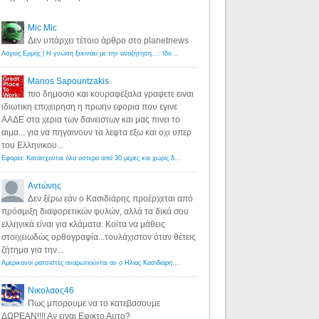
Mic Mic
Δεν υπάρχει τέτοιο άρθρο στο planetnews
Λόγιος Ερμής | Η γνώση ξεκινάει με την αναζήτηση...: Ιδού οι 18 που χρωστούν 11 δις ευρώ!
·
6 years ago
Manos Sapountzakis
πιο δημοσιο και κουραφεξαλα γραφετε ειναι
ιδιωτικη επιχειρηση η πρωην εφορια που εγινε
ΑΑΔΕ στα χερια των δανειστων και μας πινει το
αιμα... για να πηγαινουν τα λεφτα εξω και οχι υπερ
του Ελληνικου...
Εφορία: Κατάσχονται όλα ύστερα από 30 μέρες και χωρίς δικαστικές αποφάσεις - Λόγιος Ερμής
·
6 years ag
Αντώνης
Δεν ξέρω εάν ο Κασιδιάρης προέρχεται από
πρόσμιξη διαφορετικών φυλών, αλλά τα δικά σου
ελληνικά είναι για κλάματα. Κοίτα να μάθεις
στοιχειωδώς ορθογραφία...τουλάχιστον όταν θέτεις
ζήτημα για την...
Αμερικανοί ρατσιστές αναρωτιούνται αν ο Ηλίας Κασιδιάρης ανήκει στη λευκή φυλή... - Λόγιος Ερμής
·
7 yea
Νικολαος46
Πως μπορουμε να το κατεβασουμε
ΔΩΡΕΑΝ!!!! Αν ειναι Εφικτο Αυτο?