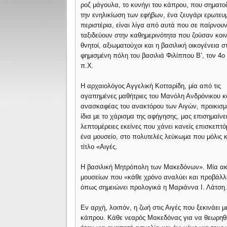
ροζ μάγουλα, το κυνήγι του κάπρου, που σηματοδ
την ενηλικίωση των εφήβων, ένα ζευγάρι ερωτευ
περιστέρια, είναι λίγα από αυτά που σε παίρνουν
ταξιδεύουν στην καθημερινότητα που ζούσαν κοιν
θνητοί, αξιωματούχοι και η βασιλική οικογένεια σ
φημισμένη πόλη του βασιλιά Φιλίππου Β’, τον 4ο
π.Χ.
Η αρχαιολόγος Αγγελική Κοτταρίδη, μία από τις
αγαπημένες μαθήτριες του Μανόλη Ανδρόνικου κ
ανασκαφέας του ανακτόρου των Αιγών, προικισμ
ίδια με το χάρισμα της αφήγησης, μας επισημαίνει
λεπτομέρειες εκείνες που χάνει κανείς επισκεπτ
ένα μουσείο, στο πολυτελές λεύκωμα που μόλις 
τίτλο «Αιγές.
Η βασιλική Μητρόπολη των Μακεδόνων». Μία ακό
μουσείων που «κάθε χρόνο αναλύει και προβάλλε
όπως σημειώνει προλογικά η Μαριάννα Ι. Λάτση
Εν αρχή, λοιπόν, η ζωή στις Αιγές που ξεκινάει 
κάπρου. Κάθε νεαρός Μακεδόνας για να θεωρηθε