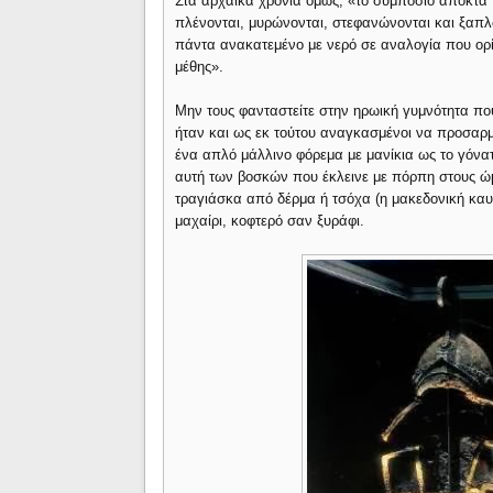
Στα αρχαϊκά χρόνια όμως, «το συμπόσιο αποκτά τ
πλένονται, μυρώνονται, στεφανώνονται και ξαπλ
πάντα ανακατεμένο με νερό σε αναλογία που ορίζ
μέθης».
Μην τους φανταστείτε στην ηρωική γυμνότητα που
ήταν και ως εκ τούτου αναγκασμένοι να προσαρμ
ένα απλό μάλλινο φόρεμα με μανίκια ως το γόνα
αυτή των βοσκών που έκλεινε με πόρπη στους ώμ
τραγιάσκα από δέρμα ή τσόχα (η μακεδονική καυ
μαχαίρι, κοφτερό σαν ξυράφι.