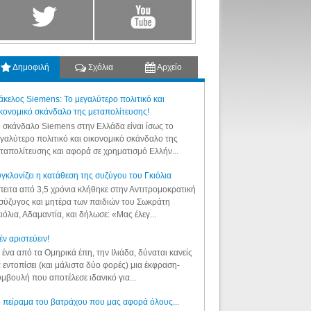
Δημοφιλή
Σχόλια
Αρχείο
κελος Siemens: Το μεγαλύτερο πολιτικό και
κονομικό σκάνδαλο της μεταπολίτευσης!
 σκάνδαλο Siemens στην Ελλάδα είναι ίσως το
γαλύτερο πολιτικό και οικονομικό σκάνδαλο της
ταπολίτευσης και αφορά σε χρηματισμό Ελλήν...
γκλονίζει η κατάθεση της συζύγου του Γκιόλια
ειτα από 3,5 χρόνια κλήθηκε στην Αντιτρομοκρατική
σύζυγος και μητέρα των παιδιών του Σωκράτη
ιόλια, Αδαμαντία, και δήλωσε: «Μας έλεγ...
έν αριστεύειν!
 ένα από τα Ομηρικά έπη, την Ιλιάδα, δύναται κανείς
 εντοπίσει (και μάλιστα δύο φορές) μια έκφραση-
μβουλή που αποτέλεσε ιδανικό για...
 πείραμα του βατράχου που μας αφορά όλους...