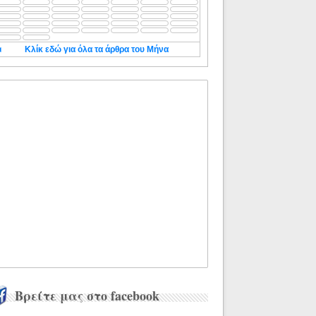
◄
Κλίκ εδώ για όλα τα άρθρα του Μήνα
Βρείτε μας στο facebook