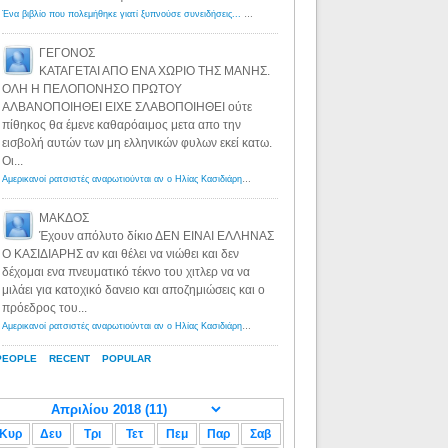
Ένα βιβλίο που πολεμήθηκε γιατί ξυπνούσε συνειδήσεις... - Λόγιος Ερμής | Η γνώση ξεκινάει με την αναζήτηση...
ΓΕΓΟΝΟΣ
ΚΑΤΑΓΕΤΑΙ ΑΠΟ ΕΝΑ ΧΩΡΙΟ ΤΗΣ ΜΑΝΗΣ.
ΟΛΗ Η ΠΕΛΟΠΟΝΗΣΟ ΠΡΩΤΟΥ
ΑΛΒΑΝΟΠΟΙΗΘΕΙ ΕΙΧΕ ΣΛΑΒΟΠΟΙΗΘΕΙ ούτε
πίθηκος θα έμενε καθαρόαιμος μετα απο την
εισβολή αυτών των μη ελληνικών φυλων εκεί κατω.
Οι...
Αμερικανοί ρατσιστές αναρωτιούνται αν ο Ηλίας Κασιδιάρης ανήκει στη λευκή φυλή... - Λόγιος Ερμής
·
8 yea
ΜΑΚΔΟΣ
Έχουν απόλυτο δίκιο ΔΕΝ ΕΙΝΑΙ ΕΛΛΗΝΑΣ
Ο ΚΑΣΙΔΙΑΡΗΣ αν και θέλει να νιώθει και δεν
δέχομαι ενα πνευματικό τέκνο του χιτλερ να να
μιλάει για κατοχικό δανειο και αποζημιώσεις και ο
πρόεδρος του...
Αμερικανοί ρατσιστές αναρωτιούνται αν ο Ηλίας Κασιδιάρης ανήκει στη λευκή φυλή... - Λόγιος Ερμής
·
8 yea
PEOPLE
RECENT
POPULAR
Κυρ
Δευ
Τρι
Τετ
Πεμ
Παρ
Σαβ