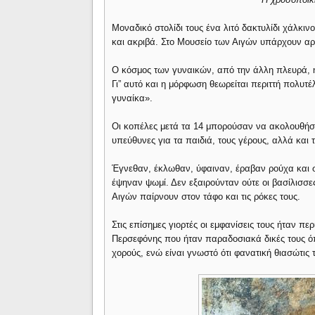
Μοναδικό στολίδι τους ένα λιτό δακτυλίδι χάλκιν
και ακριβά. Στο Μουσείο των Αιγών υπάρχουν α
Ο κόσμος των γυναικών, από την άλλη πλευρά, ή
Γι” αυτό και η μόρφωση θεωρείται περιττή πολυτ
γυναίκα».
Οι κοπέλες μετά τα 14 μπορούσαν να ακολουθήσο
υπεύθυνες για τα παιδιά, τους γέρους, αλλά και
Έγνεθαν, έκλωθαν, ύφαιναν, έραβαν ρούχα και σ
έψηναν ψωμί. Δεν εξαιρούνταν ούτε οι βασίλισσες
Αιγών παίρνουν στον τάφο και τις ρόκες τους.
Στις επίσημες γιορτές οι εμφανίσεις τους ήταν περ
Περσεφόνης που ήταν παραδοσιακά δικές τους όπ
χορούς, ενώ είναι γνωστό ότι φανατική θιασώτι