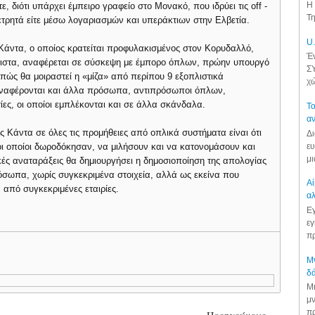
Η 
, διότι υπάρχει έμπειρο γραφείο στο Μονακό, που ιδρύει τις off -
Τη
 μετρητά είτε μέσω λογαριασμών και υπεράκτιων στην Ελβετία.
U.
 Κάντα, ο οποίος κρατείται προφυλακισμένος στον Κορυδαλλό,
Έν
λιστα, αναφέρεται σε σύσκεψη με έμπορο όπλων, πρώην υπουργό
ΣΥ
ώς θα μοιραστεί η «μίζα» από περίπου 9 εξοπλιστικά
χώ
ναφέρονται και άλλα πρόσωπα, αντιπρόσωποι όπλων,
τίες, οι οποίοι εμπλέκονται και σε άλλα σκάνδαλα.
Το
αν
 Κάντα σε όλες τις προμήθειες από οπλικά συστήματα είναι ότι
Δι
ευ
ι οποίοι δωροδόκησαν, να μιλήσουν και να κατονομάσουν και
μι
κές αναταράξεις θα δημιουργήσει η δημοσιοποίηση της απολογίας
ρόσωπα, χωρίς συγκεκριμένα στοιχεία, αλλά ως εκείνα που
Αί
από συγκεκριμένες εταιρίες.
αλ
Εγ
εγ
πρ
Μν
δά
Μι
μν
πρ