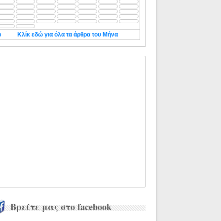
◄
Κλίκ εδώ για όλα τα άρθρα του Μήνα
Βρείτε μας στο facebook