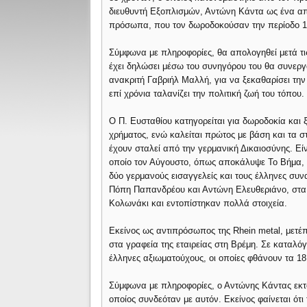
διευθυντή Εξοπλισμών, Αντώνη Κάντα ως ένα απ
πρόσωπα, που τον δωροδοκούσαν την περίοδο 1
Σύμφωνα με πληροφορίες, θα απολογηθεί μετά τι
έχει δηλώσει μέσω του συνηγόρου του θα συνεργα
ανακριτή Γαβριήλ Μαλλή, για να ξεκαθαρίσει τη
επί χρόνια ταλανίζει την πολιτική ζωή του τόπου.
Ο Π. Ευσταθίου κατηγορείται για δωροδοκία και
χρήματος, ενώ καλείται πρώτος με βάση και τα στ
έχουν σταλεί από την γερμανική Δικαιοσύνης. Ε
οποίο τον Αύγουστο, όπως αποκάλυψε Το Βήμα, 
δύο γερμανούς εισαγγελείς και τους έλληνες συν
Πόπη Παπανδρέου και Αντώνη Ελευθεριάνο, στα 
Κολωνάκι και εντοπίστηκαν πολλά στοιχεία.
Εκείνος ως αντιπρόσωπος της Rhein metal, μετέπ
στα γραφεία της εταιρείας στη Βρέμη. Σε καταλ
έλληνες αξιωματούχους, οι οποίες φθάνουν τα 18
Σύμφωνα με πληροφορίες, ο Αντώνης Κάντας εκτό
οποίος συνδεόταν με αυτόν. Εκείνος φαίνεται ότ