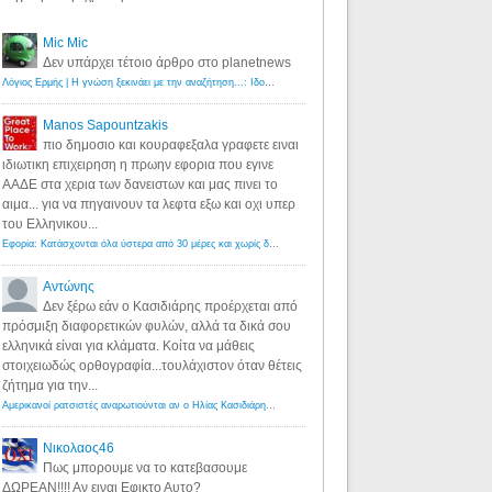
Mic Mic
Δεν υπάρχει τέτοιο άρθρο στο planetnews
Λόγιος Ερμής | Η γνώση ξεκινάει με την αναζήτηση...: Ιδού οι 18 που χρωστούν 11 δις ευρώ!
·
6 years ago
Manos Sapountzakis
πιο δημοσιο και κουραφεξαλα γραφετε ειναι
ιδιωτικη επιχειρηση η πρωην εφορια που εγινε
ΑΑΔΕ στα χερια των δανειστων και μας πινει το
αιμα... για να πηγαινουν τα λεφτα εξω και οχι υπερ
του Ελληνικου...
Εφορία: Κατάσχονται όλα ύστερα από 30 μέρες και χωρίς δικαστικές αποφάσεις - Λόγιος Ερμής
·
6 years ag
Αντώνης
Δεν ξέρω εάν ο Κασιδιάρης προέρχεται από
πρόσμιξη διαφορετικών φυλών, αλλά τα δικά σου
ελληνικά είναι για κλάματα. Κοίτα να μάθεις
στοιχειωδώς ορθογραφία...τουλάχιστον όταν θέτεις
ζήτημα για την...
Αμερικανοί ρατσιστές αναρωτιούνται αν ο Ηλίας Κασιδιάρης ανήκει στη λευκή φυλή... - Λόγιος Ερμής
·
7 yea
Νικολαος46
Πως μπορουμε να το κατεβασουμε
ΔΩΡΕΑΝ!!!! Αν ειναι Εφικτο Αυτο?