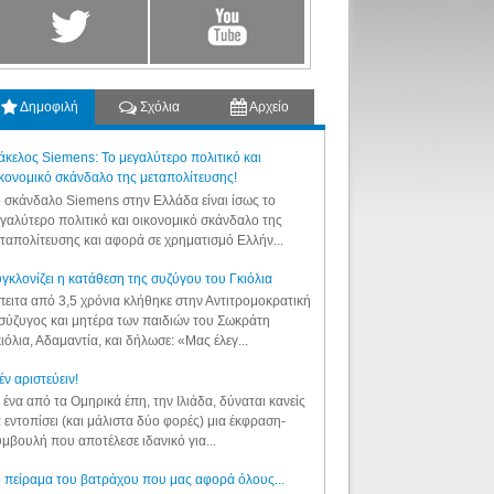
Δημοφιλή
Σχόλια
Αρχείο
κελος Siemens: Το μεγαλύτερο πολιτικό και
κονομικό σκάνδαλο της μεταπολίτευσης!
 σκάνδαλο Siemens στην Ελλάδα είναι ίσως το
γαλύτερο πολιτικό και οικονομικό σκάνδαλο της
ταπολίτευσης και αφορά σε χρηματισμό Ελλήν...
γκλονίζει η κατάθεση της συζύγου του Γκιόλια
ειτα από 3,5 χρόνια κλήθηκε στην Αντιτρομοκρατική
σύζυγος και μητέρα των παιδιών του Σωκράτη
ιόλια, Αδαμαντία, και δήλωσε: «Μας έλεγ...
έν αριστεύειν!
 ένα από τα Ομηρικά έπη, την Ιλιάδα, δύναται κανείς
 εντοπίσει (και μάλιστα δύο φορές) μια έκφραση-
μβουλή που αποτέλεσε ιδανικό για...
 πείραμα του βατράχου που μας αφορά όλους...