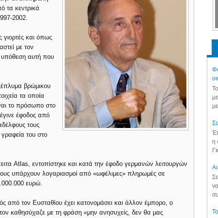
ό τα κεντρικά
997-2002.
ς γιορτές και όπως
στεί με τον
ν υπόθεση αυτή που
Φά
οι
 ξέπλυμα βρώμικου
Το
οιχεία τα οποία
με
ίναι το πρόσωπο στο
με
έγινε έφοδος από
Συ
αδέλφους τους
Έπ
γραφεία του στο
η 
Γκ
ειτα Atlas, εντοπίστηκε και κατά την έφοδο γερμανών λειτουργών
Aι
όγους υπάρχουν λογαριασμοί από «ωφέλιμες» πληρωμές σε
Σε
.000.000 ευρώ.
να
συ
ς από τον Ευσταθίου έχει κατονομάσει και άλλον έμπορο, ο
Το
ι τον καθησύχαζε με τη φράση «μην ανησυχείς, δεν θα μας