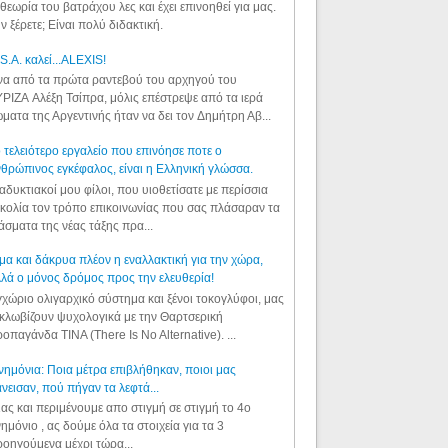
θεωρία του βατράχου λες και έχει επινοηθεί για μας.
ν ξέρετε; Είναι πολύ διδακτική.
S.A. καλεί...ALEXIS!
α από τα πρώτα ραντεβού του αρχηγού του
ΡΙΖΑ Αλέξη Τσίπρα, μόλις επέστρεψε από τα ιερά
ματα της Αργεντινής ήταν να δει τον Δημήτρη Αβ...
 τελειότερο εργαλείο που επινόησε ποτε ο
θρώπινος εγκέφαλος, είναι η Ελληνική γλώσσα.
αδυκτιακοί μου φίλοι, που υιοθετίσατε με περίσσια
κολία τον τρόπο επικοινωνίας που σας πλάσαραν τα
άσματα της νέας τάξης πρα...
μα και δάκρυα πλέον η εναλλακτική για την χώρα,
λά ο μόνος δρόμος προς την ελευθερία!
χώριο ολιγαρχικό σύστημα και ξένοι τοκογλύφοι, μας
κλωβίζουν ψυχολογικά με την Θαρτσερική
οπαγάνδα TINA (There Is No Alternative). ...
ημόνια: Ποια μέτρα επιβλήθηκαν, ποιοι μας
νεισαν, πού πήγαν τα λεφτά...
ας και περιμένουμε απο στιγμή σε στιγμή το 4ο
ημόνιο , ας δούμε όλα τα στοιχεία για τα 3
οηγούμενα μέχρι τώρα...