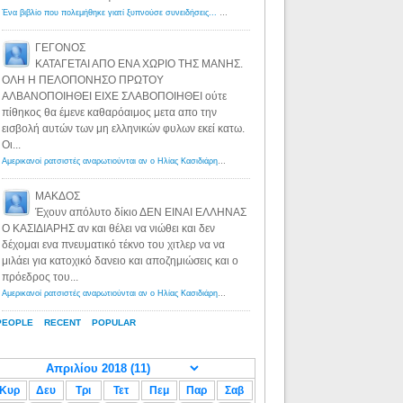
Ένα βιβλίο που πολεμήθηκε γιατί ξυπνούσε συνειδήσεις... - Λόγιος Ερμής | Η γνώση ξεκινάει με την αναζήτηση...
ΓΕΓΟΝΟΣ
ΚΑΤΑΓΕΤΑΙ ΑΠΟ ΕΝΑ ΧΩΡΙΟ ΤΗΣ ΜΑΝΗΣ.
ΟΛΗ Η ΠΕΛΟΠΟΝΗΣΟ ΠΡΩΤΟΥ
ΑΛΒΑΝΟΠΟΙΗΘΕΙ ΕΙΧΕ ΣΛΑΒΟΠΟΙΗΘΕΙ ούτε
πίθηκος θα έμενε καθαρόαιμος μετα απο την
εισβολή αυτών των μη ελληνικών φυλων εκεί κατω.
Οι...
Αμερικανοί ρατσιστές αναρωτιούνται αν ο Ηλίας Κασιδιάρης ανήκει στη λευκή φυλή... - Λόγιος Ερμής
·
8 yea
ΜΑΚΔΟΣ
Έχουν απόλυτο δίκιο ΔΕΝ ΕΙΝΑΙ ΕΛΛΗΝΑΣ
Ο ΚΑΣΙΔΙΑΡΗΣ αν και θέλει να νιώθει και δεν
δέχομαι ενα πνευματικό τέκνο του χιτλερ να να
μιλάει για κατοχικό δανειο και αποζημιώσεις και ο
πρόεδρος του...
Αμερικανοί ρατσιστές αναρωτιούνται αν ο Ηλίας Κασιδιάρης ανήκει στη λευκή φυλή... - Λόγιος Ερμής
·
8 yea
PEOPLE
RECENT
POPULAR
Κυρ
Δευ
Τρι
Τετ
Πεμ
Παρ
Σαβ