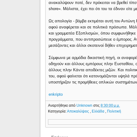
ανακαλύψουν ποτέ, δεν πρόκειται να βρεθεί τίποτε
shore». Μάλιστα, έχει πει ότι του τα έδιναν είτε
Ως απολογία - βόμβα εκτιμάται αυτή του Αντώνη
αφού αναφέρεται και σε πολιτικά πρόσωπα. Μά
και γραμματέα Εξοπλισμών, όπου συμφωνήθηκε π
προγράμματα, που αντιπροσώπευε ο έμπορος. Α
μεσάζοντες και άλλοι σκοτεινοί δήθεν επιχειρημα
Σύμφωνα με αρμόδια δικαστική πηγή, οι αναφορές
οδηγούν και άλλους εμπόρους πλην Ευσταθίου, ο
άλλους πλην Κάντα αποδέκτες μιζών. Και πολιτι
του, αφού φαίνεται ότι κατονομάζονται υψηλά π
υποστήριζαν τις προμήθειες οπλικών συστημάτων 
enkripto
Αναρτήθηκε από
Unknown
στις
8:30:00 μ.μ.
Κατηγορία:
Αποκαλύψεις
,
Ελλάδα
,
Πολιτική