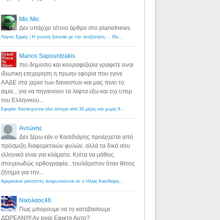
Mic Mic
Δεν υπάρχει τέτοιο άρθρο στο planetnews
Λόγιος Ερμής | Η γνώση ξεκινάει με την αναζήτηση...: Ιδού οι 18 που χρωστούν 11 δις ευρώ!
·
6 years ago
Manos Sapountzakis
πιο δημοσιο και κουραφεξαλα γραφετε ειναι
ιδιωτικη επιχειρηση η πρωην εφορια που εγινε
ΑΑΔΕ στα χερια των δανειστων και μας πινει το
αιμα... για να πηγαινουν τα λεφτα εξω και οχι υπερ
του Ελληνικου...
Εφορία: Κατάσχονται όλα ύστερα από 30 μέρες και χωρίς δικαστικές αποφάσεις - Λόγιος Ερμής
·
6 years ag
Αντώνης
Δεν ξέρω εάν ο Κασιδιάρης προέρχεται από
πρόσμιξη διαφορετικών φυλών, αλλά τα δικά σου
ελληνικά είναι για κλάματα. Κοίτα να μάθεις
στοιχειωδώς ορθογραφία...τουλάχιστον όταν θέτεις
ζήτημα για την...
Αμερικανοί ρατσιστές αναρωτιούνται αν ο Ηλίας Κασιδιάρης ανήκει στη λευκή φυλή... - Λόγιος Ερμής
·
7 yea
Νικολαος46
Πως μπορουμε να το κατεβασουμε
ΔΩΡΕΑΝ!!!! Αν ειναι Εφικτο Αυτο?