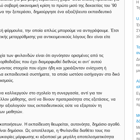
Η 
 σοβαρή οικονομική κρίση το πρώτο μισό της δεκαετίας του ’90
Τη
 να την ξεπεράσει, δημιούργησε ένα αξιοζήλευτο εκπαιδευτικό
U.
Έν
ική φόρμουλα, την οποία απλώς μπορούμε να αντιγράψουμε. Έτσι
ΣΥ
χώ
ικής μεταρρύθμισης για αντικειμενικούς λόγους δεν είναι είτε
Το
αν
χία των φινλανδών είναι ότι αγνόησαν ορισμένες από τις
Δι
 ορθοδοξίας που έχει διαμορφωθεί διεθνώς κι αντ’ αυτού
ευ
οντας στοιχεία που είχαν ήδη και χρειάζονταν ενίσχυση ή
μι
α εκπαιδευτικά συστήματα, τα οποία ωστόσο εισήγαγαν στο δικό
ρισμούς.
Αί
αλ
να καλλιεργούν στο σχολείο τη συνεργασία, αντί για τον
Εγ
εγ
ον μάθησης, αντί να δίνουν προτεραιότητα στις εξετάσεις, να
πρ
ην αξιολογούν τους εκπαιδευτικούς ούτε να εξαρτούν τη
των μαθητών.
Μν
δά
ικοποιήσεων. Η εκπαίδευση θεωρείται, αυτονόητα, δημόσιο αγαθό.
Μι
ναι δημόσιοι. Ως αποτέλεσμα, η Φινλανδία διαθέτει τους πιο
μν
υκαιρίες μόρφωσης κι αξιοποιεί με μεγάλη αποτελεσματικότητα
πρ