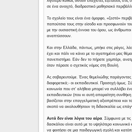
λιγότερο καθώς δίνουν ελάχιστες εξετάσεις στις 
σε ένα ανοιχτό, διαδραστικό μαθησιακό περιβάλλ
Το σχολείο τους είναι ένα όμορφο, «ζεστό» περι
παπούτσια τους στην είσοδο και προσφωνούν του
με την ουσιαστική έννοια του όρου, ως άνθρωποι 
αναπτύσσουν.
Και στην Ελλάδα, πάντως, μπήκε στις ράγες, λέει
έχει και πάλι να κάνει με το αγαπημένο μας θέμα
πανεπιστήμιο. Εάν δεν το πήρατε χαμπάρι, ανατ
όταν πέρασε ο σχετικός νόμος στη Βουλή.
Ας σοβαρευτούμε. Ένας θεμελιώδης παράγοντας τη
διαφορετικά;- οι εκπαιδευτικοί. Προσοχή όμως. Σ
κοινωνία που στ’ αλήθεια μπορεί να συλλάβει ένα
εκπαιδευτικών (που κι αυτή απαραίτητη συνθήκη 
βασίζεται στην επαγγελματική αξιοπρέπεια και 
σκοπό να ακολουθήσουν τη διδασκαλία ως επάγ
Αυτά δεν είναι λόγια του αέρα
. Σύμφωνα με τις
δασκάλου είναι αυτό με το υψηλότερο κοινωνικό 
να φοιτήσει σε μια παιδαγωγική σχολή και κατό