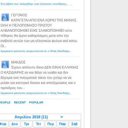
Ένα βιβλίο που πολεμήθηκε γιατί ξυπνούσε συνειδήσεις... - Λόγιος Ερμής | Η γνώση ξεκινάει με την αναζήτηση...
ΓΕΓΟΝΟΣ
ΚΑΤΑΓΕΤΑΙ ΑΠΟ ΕΝΑ ΧΩΡΙΟ ΤΗΣ ΜΑΝΗΣ.
ΟΛΗ Η ΠΕΛΟΠΟΝΗΣΟ ΠΡΩΤΟΥ
ΑΛΒΑΝΟΠΟΙΗΘΕΙ ΕΙΧΕ ΣΛΑΒΟΠΟΙΗΘΕΙ ούτε
πίθηκος θα έμενε καθαρόαιμος μετα απο την
εισβολή αυτών των μη ελληνικών φυλων εκεί κατω.
Οι...
Αμερικανοί ρατσιστές αναρωτιούνται αν ο Ηλίας Κασιδιάρης ανήκει στη λευκή φυλή... - Λόγιος Ερμής
·
8 yea
ΜΑΚΔΟΣ
Έχουν απόλυτο δίκιο ΔΕΝ ΕΙΝΑΙ ΕΛΛΗΝΑΣ
Ο ΚΑΣΙΔΙΑΡΗΣ αν και θέλει να νιώθει και δεν
δέχομαι ενα πνευματικό τέκνο του χιτλερ να να
μιλάει για κατοχικό δανειο και αποζημιώσεις και ο
πρόεδρος του...
Αμερικανοί ρατσιστές αναρωτιούνται αν ο Ηλίας Κασιδιάρης ανήκει στη λευκή φυλή... - Λόγιος Ερμής
·
8 yea
PEOPLE
RECENT
POPULAR
Κυρ
Δευ
Τρι
Τετ
Πεμ
Παρ
Σαβ