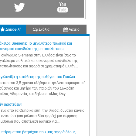
Δημοφιλή
Σχόλια
Αρχείο
κελος Siemens: Το μεγαλύτερο πολιτικό και
κονομικό σκάνδαλο της μεταπολίτευσης!
 σκάνδαλο Siemens στην Ελλάδα είναι ίσως το
γαλύτερο πολιτικό και οικονομικό σκάνδαλο της
ταπολίτευσης και αφορά σε χρηματισμό Ελλήν...
γκλονίζει η κατάθεση της συζύγου του Γκιόλια
ειτα από 3,5 χρόνια κλήθηκε στην Αντιτρομοκρατική
σύζυγος και μητέρα των παιδιών του Σωκράτη
ιόλια, Αδαμαντία, και δήλωσε: «Μας έλεγ...
έν αριστεύειν!
 ένα από τα Ομηρικά έπη, την Ιλιάδα, δύναται κανείς
 εντοπίσει (και μάλιστα δύο φορές) μια έκφραση-
μβουλή που αποτέλεσε ιδανικό για...
 πείραμα του βατράχου που μας αφορά όλους...