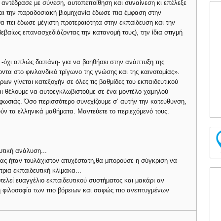
 αντέδρασε με σύνεση, αυτοπεποίθηση και συναίνεση κι επέλεξε
 και την παραδοσιακή βιομηχανία έδωσε πια έμφαση στην
 θα πει έδωσε μέγιστη προτεραιότητα στην εκπαίδευση και την
βεβαίως επανασχεδιάζοντας την κατανομή τους), την ίδια στιγμή
-όχι απλώς δαπάνη- για να βοηθήσει στην ανάπτυξη της
οντα στο φινλανδικό τρίγωνο της γνώσης και της καινοτομίας».
ων γίνεται κατεξοχήν σε όλες τις βαθμίδες του εκπαιδευτικού
και θέλουμε να αυτοεγκλωβιστούμε σε ένα μοντέλο χαμηλού
ρφωσιάς. Όσο περισσότερο συνεχίζουμε σ’ αυτήν την κατεύθυνση,
ούν τα ελληνικά μαθήματα. Μαντεύετε το περιεχόμενό τους.
τική ανάλυση...
ας ήταν τουλάχιστον ατυχέστατη,θα μπορούσε η σύγκριση να
τρια εκπαιδευτική κλίμακα...
τελεί ευαγγέλιο εκπαιδευτικού συστήματος και μακάρι αν
η φιλοσοφία των πιο βόρειων και σαφώς πιο ανεπτυγμένων