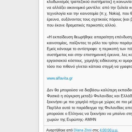
κλυδωνισμός τραπεζικού συστήματος) η κοινωνία
να αλλάξει οικονομικό μοντέλο: από την ξυλεία
τεχνολογία και την καινοτομία (π.χ. Nokia), που
έρευνα, αυξάνοντας τους σχετικούς πόρους (και 
που έκανε δραματικές περικοπές αλλού.
«Η εκπαίδευση θεωρήθηκε απαραίτητη επένδυση 
καινοτομίας, παίζοντας το ρόλο του τρίτου παράγ
Εμείς κάνουμε το αντίστροφο: η περικοπή των πόρ
συστήματος και στην επιστημονική έρευνα, λες 
εργασιακού κόστους, χαμηλής ειδίκευσης κι αμο
τόσο πιο πιθανό γίνεται κάποια στιγμή να γραφτ
www.alfavita.gr
Δεν θα μπορούσα να διαβάσω καλύτερη εκπαιδευ
Φυσικά η σύγκριση μεταξύ Φινλανδίας και Ελλάδ
ξεκινήσει με πιο χαμηλό πήχυ-με χώρες σε πιο μέ
Παρ'όλα αυτά το παράδειγμα της Φινλανδίας απο
μπορούσε ο Ελληνας να ξεκινήσει να μπαίνει στ
χωρών της Ευρώπης- ΑΜΗΝ
Αναρτήθηκε από
Diana Zissi
στις
4:00:00 μ.μ.