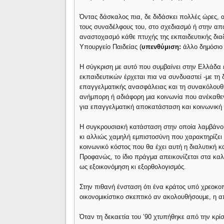
Όντας δάσκαλος πια, δε διδάσκει πολλές ώρες, α
τους συναδέλφους του, στο σχεδιασμό ή στην απ
αναστοχασμό κάθε πτυχής της εκπαιδευτικής διαδ
Υπουργείο Παιδείας (
υπενθύμιση:
άλλο δημόσιο 
Η σύγκριση με αυτό που συμβαίνει στην Ελλάδα 
εκπαιδευτικών έρχεται πια να συνδυαστεί -με τη
επαγγελματικής ανασφάλειας και τη συνακόλουθ
ανήμπορη ή αδιάφορη μια κοινωνία που ανέκαθεν
για επαγγελματική αποκατάσταση και κοινωνική 
Η συγκρουσιακή κατάσταση στην οποία λαμβάνου
κι αλλιώς χαμηλή εμπιστοσύνη που χαρακτηρίζει τ
κοινωνικό κόστος που θα έχει αυτή η διαλυτική 
Προφανώς, το ίδιο πράγμα απεικονίζεται στα κα
ως εξοικονόμηση κι εξορθολογισμός.
Στην πιθανή ένσταση ότι ένα κράτος υπό χρεοκοπ
οικονομικίστικο σκεπτικό αν ακολουθήσουμε, η α
Όταν τη δεκαετία του ’90 χτυπήθηκε από την κρ