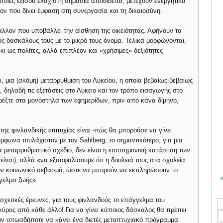
οποίες εξίσου ελάχιστη σημασία αποδίδεται, μετέχουν ενεργητικά
ον που δίνει έμφαση στη συνεργασία και τη δικαιοσύνη.
βάλλον που υποβάλλει την αίσθηση της οικειότητας. Αφήνουν τα
ς δασκάλους τους με το μικρό τους όνομα. Τελικά μορφώνονται,
κι ως πολίτες, αλλά επιπλέον και «χρήσιμες» δεξιότητες
, μια (ακόμη) μεταρρύθμιση του Λυκείου, η οποία βεβαίως-βεβαίως
, δηλαδή τις εξετάσεις στο Λύκειο και τον τρόπο εισαγωγής στο
ρέξτε στα μονόστηλα των εφημερίδων, πριν από κάνα δίμηνο,
ς φινλανδικής επιτυχίας είναι -πώς θα μπορούσε να γίνει
ύμφωνα τουλάχιστον με τον Sahlberg, το σημαντικότερο, για μια
 μεταρρυθμιστικό σχέδιο, δεν είναι η επιστημονική κατάρτιση των
είναι), αλλά «να εξασφαλίσουμε ότι η δουλειά τους στα σχολεία
τον κοινωνικό σεβασμό, ώστε να μπορούν να εκπληρώσουν το
γελμα ζωής».
 σχετικές έρευνες, για τους φινλανδούς το επάγγελμα του
κύρος από κάθε άλλο! Για να γίνει κάποιος δάσκαλος θα πρέπει
πιν οπωσδήποτε να κάνει ένα διετές μεταπτυχιακό πρόγραμμα.