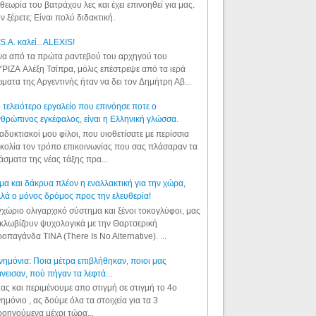
θεωρία του βατράχου λες και έχει επινοηθεί για μας.
ν ξέρετε; Είναι πολύ διδακτική.
S.A. καλεί...ALEXIS!
α από τα πρώτα ραντεβού του αρχηγού του
ΡΙΖΑ Αλέξη Τσίπρα, μόλις επέστρεψε από τα ιερά
ματα της Αργεντινής ήταν να δει τον Δημήτρη Αβ...
 τελειότερο εργαλείο που επινόησε ποτε ο
θρώπινος εγκέφαλος, είναι η Ελληνική γλώσσα.
αδυκτιακοί μου φίλοι, που υιοθετίσατε με περίσσια
κολία τον τρόπο επικοινωνίας που σας πλάσαραν τα
άσματα της νέας τάξης πρα...
μα και δάκρυα πλέον η εναλλακτική για την χώρα,
λά ο μόνος δρόμος προς την ελευθερία!
χώριο ολιγαρχικό σύστημα και ξένοι τοκογλύφοι, μας
κλωβίζουν ψυχολογικά με την Θαρτσερική
οπαγάνδα TINA (There Is No Alternative). ...
ημόνια: Ποια μέτρα επιβλήθηκαν, ποιοι μας
νεισαν, πού πήγαν τα λεφτά...
ας και περιμένουμε απο στιγμή σε στιγμή το 4ο
ημόνιο , ας δούμε όλα τα στοιχεία για τα 3
οηγούμενα μέχρι τώρα...