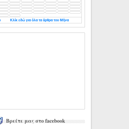
◄
Κλίκ εδώ για όλα τα άρθρα του Μήνα
Βρείτε μας στο facebook