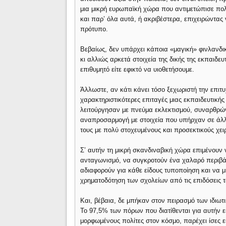
μια μικρή ευρωπαϊκή χώρα που αντιμετώπισε πολύ
και παρ’ όλα αυτά, ή ακριβέστερα, επιχειρώντας
πρότυπο.
Βεβαίως, δεν υπάρχει κάποια «μαγική» φινλανδ
κι αλλιώς αρκετά στοιχεία της δικής της εκπαιδευτ
επιθυμητό είτε εφικτό να υιοθετήσουμε.
Άλλωστε, αν κάτι κάνει τόσο ξεχωριστή την επιτυ
χαρακτηριστικότερες επιταγές μιας εκπαιδευτικής
λειτούργησαν με πνεύμα εκλεκτισμού, συναρθρών
αναπροσαρμογή με στοιχεία που υπήρχαν σε άλλ
τους με πολύ στοχευμένους και προσεκτικούς χει
Σ’ αυτήν τη μικρή σκανδιναβική χώρα επιμένουν 
ανταγωνισμό, να συγκροτούν ένα χαλαρό περιβάλλ
αδιαφορούν για κάθε είδους τυποποίηση και να μ
χρηματοδότηση των σχολείων από τις επιδόσεις 
Και, βέβαια, δε μπήκαν στον πειρασμό των ιδιωτ
Το 97,5% των πόρων που διατίθενται για αυτήν εί
μορφωμένους πολίτες στον κόσμο, παρέχει ίσες ε