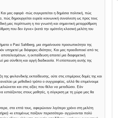
. Και μας αφορά -πώς συγκροτείται η δημόσια πολιτική, πώς
τα, πώς δημιουργείται ευρεία κοινωνική συναίνεση ως προς τους
η δική μας περίπτωση η πιο γνωστή και σημαντική μεταρρύθμιση
θμιση που δεν έγινε» (κατά την ομότιτλη κλασική μελέτη του
θήματα ο Pasi Sahlberg, μια σημαίνουσα προσωπικότητα της
ν υπηρετεί με διάφορες ιδιότητες. Και μας προειδοποιεί από τις
 αποτελεσμάτων, η εκπαίδευση απαιτεί μια διαφορετική
ί μια σύνθετη και αργή διαδικασία. Η επίσπευση αυτής της
η της φινλανδικής εκπαίδευσης, ούτε στις επιμέρους δομές της και
 αναλύει με μεθοδικό τρόπο ο συγγραφέας, αλλά θα επιμείνουμε
μελιώνεται και στις αξίες που θέλει να μεταδώσει. Εάν
α εστιάζοντας στους μαθητές, η σύγκριση με τη χώρα μας θα
ότερα, στα επτά τους, αφιερώνουν λιγότερο χρόνο στη μελέτη
ιστήριο) -κι επομένως παίζουν περισσότερο- αγχώνονται πολύ