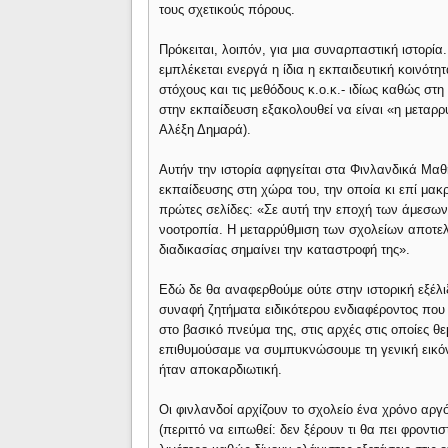
τους σχετικούς πόρους.
Πρόκειται, λοιπόν, για μια συναρπαστική ιστορία
εμπλέκεται ενεργά η ίδια η εκπαιδευτική κοινότη
στόχους και τις μεθόδους κ.ο.κ.- ιδίως καθώς στ
στην εκπαίδευση εξακολουθεί να είναι «η μεταρρύ
Αλέξη Δημαρά).
Αυτήν την ιστορία αφηγείται στα Φινλανδικά Μα
εκπαίδευσης στη χώρα του, την οποία κι επί μακρό
πρώτες σελίδες: «Σε αυτή την εποχή των άμεσων
νοοτροπία. Η μεταρρύθμιση των σχολείων αποτελε
διαδικασίας σημαίνει την καταστροφή της».
Εδώ δε θα αναφερθούμε ούτε στην ιστορική εξέλιξ
συναφή ζητήματα ειδικότερου ενδιαφέροντος που
στο βασικό πνεύμα της, στις αρχές στις οποίες θε
επιθυμούσαμε να συμπυκνώσουμε τη γενική εικόν
ήταν αποκαρδιωτική.
Οι φινλανδοί αρχίζουν το σχολείο ένα χρόνο αργ
(περιττό να ειπωθεί: δεν ξέρουν τι θα πει φροντ