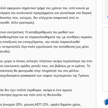
λλά αφιερώνει σημαντικό τμήμα του χρόνου του, από κοινού με
οτίμηση του αναλυτικού προγράμματος και γενικότερα στο διαρκή
ικασίας που, ευτυχώς, δεν ελέγχεται ασφυκτικά από το
αγαθό, άλλο κρατισμός).
είναι συντριπτική. Η καταβαράθρωση του μισθού των
 διαθεσιμότητα και τα παρακολουθήματά της- με συνθήκες ακραίας
η απαξίωση του επαγγέλματος, την οποία παρακολουθεί
 αντιμετώπιζε λίγο-πολύ εργαλειακά την εκπαίδευση (ως μέσο
άνοδο).
ν χώρα οι όποιες αλλαγές πλήττουν ακόμη περισσότερο την έτσι
ις κοινωνικές ομάδες μεταξύ τους, και βεβαίως με το κράτος. Το
κατάσταση θα φανερωθεί στην πληρότητά του στο μέλλον.
λοσχεδιασμένα powerpoint των σοφών τεχνοκρατών της Τρόικας
ία δεν έχει πολλά περιθώρια, ακόμη κι ένα αμιγώς
πάντηση έρχεται και πάλι από τη Φινλανδία.
ίση (ανεργία 20%, μείωση ΑΕΠ 13%, υψηλό δημόσιο χρέος,