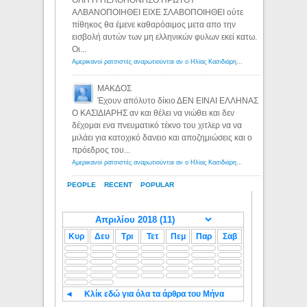
ΑΛΒΑΝΟΠΟΙΗΘΕΙ ΕΙΧΕ ΣΛΑΒΟΠΟΙΗΘΕΙ ούτε
πίθηκος θα έμενε καθαρόαιμος μετα απο την
εισβολή αυτών των μη ελληνικών φυλων εκεί κατω.
Οι...
Αμερικανοί ρατσιστές αναρωτιούνται αν ο Ηλίας Κασιδιάρης ανήκει στη λευκή φυλή... - Λόγιος Ερμής
ΜΑΚΔΟΣ
Έχουν απόλυτο δίκιο ΔΕΝ ΕΙΝΑΙ ΕΛΛΗΝΑΣ
Ο ΚΑΣΙΔΙΑΡΗΣ αν και θέλει να νιώθει και δεν
δέχομαι ενα πνευματικό τέκνο του χιτλερ να να
μιλάει για κατοχικό δανειο και αποζημιώσεις και ο
πρόεδρος του...
Αμερικανοί ρατσιστές αναρωτιούνται αν ο Ηλίας Κασιδιάρης ανήκει στη λευκή φυλή... - Λόγιος Ερμής
PEOPLE
RECENT
POPULAR
Κυρ
Δευ
Τρι
Τετ
Πεμ
Παρ
Σαβ
◄
Κλίκ εδώ για όλα τα άρθρα του Μήνα