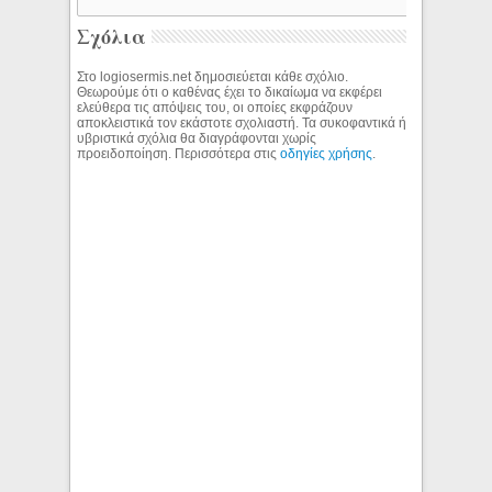
Σχόλια
Στο logiosermis.net δημοσιεύεται κάθε σχόλιο.
Θεωρούμε ότι ο καθένας έχει το δικαίωμα να εκφέρει
ελεύθερα τις απόψεις του, οι οποίες εκφράζουν
αποκλειστικά τον εκάστοτε σχολιαστή. Τα συκοφαντικά ή
υβριστικά σχόλια θα διαγράφονται χωρίς
προειδοποίηση. Περισσότερα στις
οδηγίες χρήσης
.