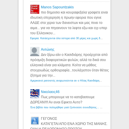
Manos Sapountzakis
πιο δημοσιο και κουραφεξαλα γραφετε ειναι
ιδιωτικη επιχειρηση η πρωην εφορια που εγινε
ΑΑΔΕ στα χερια των δανειστων και μας πινει το
αιμα... για να πηγαινουν τα λεφτα εξω και οχι υπερ
του Ελληνικου...
Εφορία: Κατάσχονται όλα ύστερα από 30 μέρες και χωρίς δικαστικές αποφάσεις - Λόγιος Ερμής
Αντώνης
Δεν ξέρω εάν ο Κασιδιάρης προέρχεται από
πρόσμιξη διαφορετικών φυλών, αλλά τα δικά σου
ελληνικά είναι για κλάματα. Κοίτα να μάθεις
στοιχειωδώς ορθογραφία...τουλάχιστον όταν θέτεις
ζήτημα για την...
Αμερικανοί ρατσιστές αναρωτιούνται αν ο Ηλίας Κασιδιάρης ανήκει στη λευκή φυλή... - Λόγιος Ερμής
Νικολαος46
Πως μπορουμε να το κατεβασουμε
ΔΩΡΕΑΝ!!!! Αν ειναι Εφικτο Αυτο?
Ένα βιβλίο που πολεμήθηκε γιατί ξυπνούσε συνειδήσεις... - Λόγιος Ερμής | Η γνώση ξεκινάει με την αναζήτηση...
ΓΕΓΟΝΟΣ
ΚΑΤΑΓΕΤΑΙ ΑΠΟ ΕΝΑ ΧΩΡΙΟ ΤΗΣ ΜΑΝΗΣ.
ΟΛΗ Η ΠΕΛΟΠΟΝΗΣΟ ΠΡΩΤΟΥ