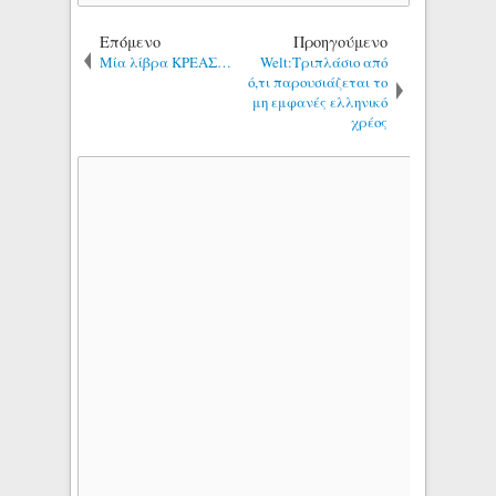
Επόμενο
Προηγούμενο
Μία λίβρα ΚΡΕΑΣ…
Welt:Τριπλάσιο από
ό,τι παρουσιάζεται το
μη εμφανές ελληνικό
χρέος