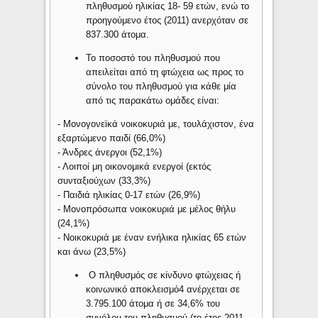
πληθυσμού ηλικίας 18- 59 ετών, ενώ το
προηγούμενο έτος (2011) ανερχόταν σε
837.300 άτομα.
Το ποσοστό του πληθυσμού που
απειλείται από τη φτώχεια ως προς το
σύνολο του πληθυσμού για κάθε μία
από τις παρακάτω ομάδες είναι:
- Μονογονεϊκά νοικοκυριά με, τουλάχιστον, ένα
εξαρτώμενο παιδί (66,0%)
- Άνδρες άνεργοι (52,1%)
- Λοιποί μη οικονομικά ενεργοί (εκτός
συνταξιούχων (33,3%)
- Παιδιά ηλικίας 0-17 ετών (26,9%)
- Μονοπρόσωπα νοικοκυριά με μέλος θήλυ
(24,1%)
- Νοικοκυριά με έναν ενήλικα ηλικίας 65 ετών
και άνω (23,5%)
Ο πληθυσμός σε κίνδυνο φτώχειας ή
κοινωνικό αποκλεισμό4 ανέρχεται σε
3.795.100 άτομα ή σε 34,6% του
συνόλου του πληθυσμού (το έτος 2011