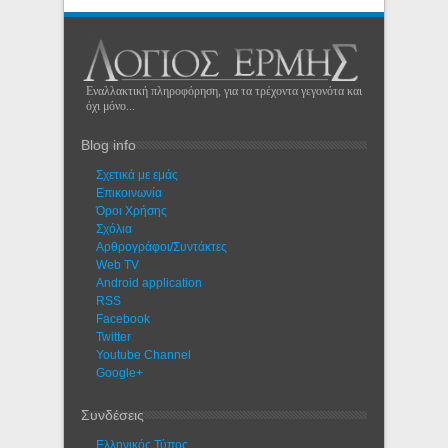
Εναλλακτική πληροφόρηση, για τα τρέχοντα γεγονότα και
όχι μόνο...
Blog info
Σχετικά με εμάς
Eπικοινωνία
Όροι Χρήσης
Σχόλια
Αρθρογράφοι/Συντάκτες
Web TV
Android application
RSS
Facebook
Twitter
Youtube Channel
Google+
Συνδέσεις
Ελληνικός Τύπος