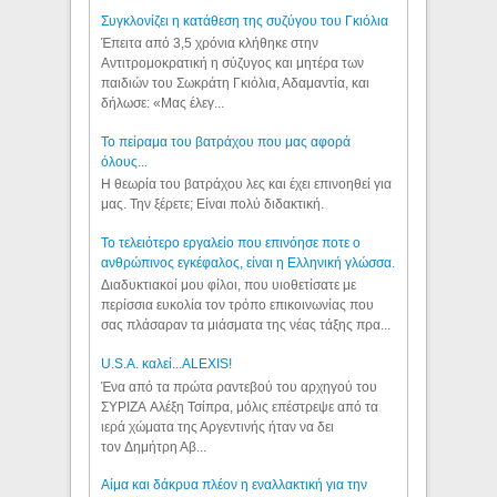
Συγκλονίζει η κατάθεση της συζύγου του Γκιόλια
Έπειτα από 3,5 χρόνια κλήθηκε στην
Αντιτρομοκρατική η σύζυγος και μητέρα των
παιδιών του Σωκράτη Γκιόλια, Αδαμαντία, και
δήλωσε: «Μας έλεγ...
Το πείραμα του βατράχου που μας αφορά
όλους...
Η θεωρία του βατράχου λες και έχει επινοηθεί για
μας. Την ξέρετε; Είναι πολύ διδακτική.
Το τελειότερο εργαλείο που επινόησε ποτε ο
ανθρώπινος εγκέφαλος, είναι η Ελληνική γλώσσα.
Διαδυκτιακοί μου φίλοι, που υιοθετίσατε με
περίσσια ευκολία τον τρόπο επικοινωνίας που
σας πλάσαραν τα μιάσματα της νέας τάξης πρα...
U.S.A. καλεί...ALEXIS!
Ένα από τα πρώτα ραντεβού του αρχηγού του
ΣΥΡΙΖΑ Αλέξη Τσίπρα, μόλις επέστρεψε από τα
ιερά χώματα της Αργεντινής ήταν να δει
τον Δημήτρη Αβ...
Αίμα και δάκρυα πλέον η εναλλακτική για την