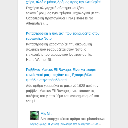
χώρα, αλλά ο μόνος δρόμος προς την ελευθερία!
Εγχώριο ολιγαρχικό σύστημα και ξένοι
τοκογλύφοι, μας εγκλωβίζουν ψυχολογικά με την
Θαρτσερική προπαγάνδα TINA (There Is No
Alternative). ...
Καταστροφική η πολιτική που εφαρμόζεται στον
ευρωπαϊκό Νότο
Καταστροφική χαρακτηρίζει την οικονομική
πολιτική που εφαρμόζεται στον Νότο, ο
επικεφαλής του γερμανικού Ινστιτούτου Ifo,
Hans-Werner Si...
Ραββίνος Marcus Eli Ravage: Είναι να απορεί
κανείς γιατί μας απεχθάνεστε; Έχουμε βάλει
εμπόδιο στην πρόοδό σας!
Δύο άρθρα γραμμένα το μακρινό 1928 από τον
ραββίνο Marcus Eli Ravage, αναπτύσουν τις
απόψεις του για το θέμα του αντισημιτισμού και
του μί...
Mic Mic
Δεν υπάρχει τέτοιο άρθρο στο planetnews
Λόγιος Ερμής | Η γνώση ξεκινάει με την αναζήτηση...: Ιδού οι 18 που χρωστούν 11 δις ευρώ!