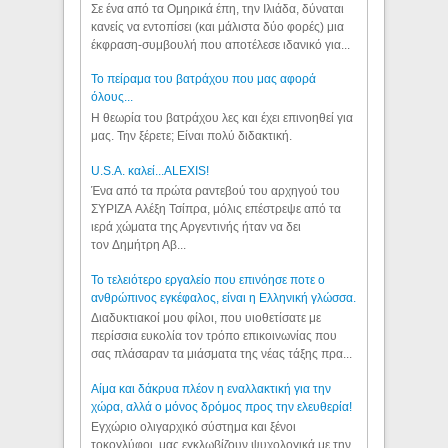
Σε ένα από τα Ομηρικά έπη, την Ιλιάδα, δύναται
κανείς να εντοπίσει (και μάλιστα δύο φορές) μια
έκφραση-συμβουλή που αποτέλεσε ιδανικό για...
Το πείραμα του βατράχου που μας αφορά
όλους...
Η θεωρία του βατράχου λες και έχει επινοηθεί για
μας. Την ξέρετε; Είναι πολύ διδακτική.
U.S.A. καλεί...ALEXIS!
Ένα από τα πρώτα ραντεβού του αρχηγού του
ΣΥΡΙΖΑ Αλέξη Τσίπρα, μόλις επέστρεψε από τα
ιερά χώματα της Αργεντινής ήταν να δει
τον Δημήτρη Αβ...
Το τελειότερο εργαλείο που επινόησε ποτε ο
ανθρώπινος εγκέφαλος, είναι η Ελληνική γλώσσα.
Διαδυκτιακοί μου φίλοι, που υιοθετίσατε με
περίσσια ευκολία τον τρόπο επικοινωνίας που
σας πλάσαραν τα μιάσματα της νέας τάξης πρα...
Αίμα και δάκρυα πλέον η εναλλακτική για την
χώρα, αλλά ο μόνος δρόμος προς την ελευθερία!
Εγχώριο ολιγαρχικό σύστημα και ξένοι
τοκογλύφοι, μας εγκλωβίζουν ψυχολογικά με την