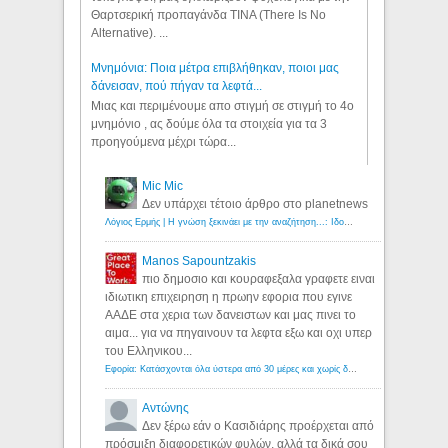
Θαρτσερική προπαγάνδα TINA (There Is No
Alternative). ...
Μνημόνια: Ποια μέτρα επιβλήθηκαν, ποιοι μας
δάνεισαν, πού πήγαν τα λεφτά...
Μιας και περιμένουμε απο στιγμή σε στιγμή το 4ο
μνημόνιο , ας δούμε όλα τα στοιχεία για τα 3
προηγούμενα μέχρι τώρα...
Mic Mic
Δεν υπάρχει τέτοιο άρθρο στο planetnews
Λόγιος Ερμής | Η γνώση ξεκινάει με την αναζήτηση...: Ιδού οι 18 που χρωστούν 11 δις ευρώ!
Manos Sapountzakis
πιο δημοσιο και κουραφεξαλα γραφετε ειναι
ιδιωτικη επιχειρηση η πρωην εφορια που εγινε
ΑΑΔΕ στα χερια των δανειστων και μας πινει το
αιμα... για να πηγαινουν τα λεφτα εξω και οχι υπερ
του Ελληνικου...
Εφορία: Κατάσχονται όλα ύστερα από 30 μέρες και χωρίς δικαστικές αποφάσεις - Λόγιος Ερμής
Αντώνης
Δεν ξέρω εάν ο Κασιδιάρης προέρχεται από
πρόσμιξη διαφορετικών φυλών, αλλά τα δικά σου