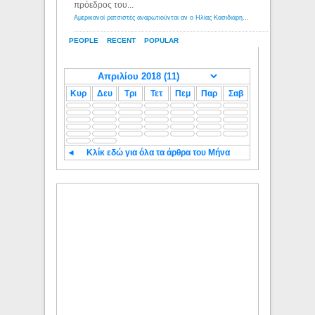
πρόεδρος του...
Αμερικανοί ρατσιστές αναρωτιούνται αν ο Ηλίας Κασιδιάρης ανήκει στη λευκή φυλή... - Λόγιος Ερμής
PEOPLE
RECENT
POPULAR
Κυρ
Δευ
Τρι
Τετ
Πεμ
Παρ
Σαβ
◄
Κλίκ εδώ για όλα τα άρθρα του Μήνα