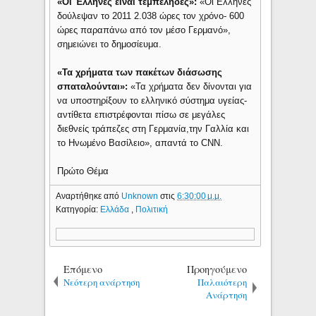
«Οι Έλληνες είναι τεμπέληδες»:
«Οι Ελληνες
δούλεψαν το 2011 2.038 ώρες τον χρόνο- 600
ώρες παραπάνω από τον μέσο Γερμανό»,
σημειώνει το δημοσίευμα.
«Τα χρήματα των πακέτων διάσωσης
σπαταλούνται»:
«Τα χρήματα δεν δίνονται για
να υποστηρίξουν το ελληνικό σύστημα υγείας-
αντίθετα επιστρέφονται πίσω σε μεγάλες
διεθνείς τράπεζες στη Γερμανία,την Γαλλία και
το Ηνωμένο Βασίλειο», απαντά το CNN.
Πρώτο Θέμα
Αναρτήθηκε από
Unknown
στις
6:30:00 μ.μ.
Κατηγορία:
Ελλάδα
,
Πολιτική
Επόμενο
Προηγούμενο
Νεότερη ανάρτηση
Παλαιότερη
Ανάρτηση