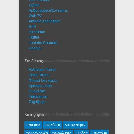
Σχόλια
Αρθρογράφοι/Συντάκτες
Web TV
Android application
RSS
Facebook
Twitter
Youtube Channel
Google+
Συνδέσεις
Ελληνικός Τύπος
Ξένος Τύπος
Φιλικοί Ιστοχώροι
Χρήσιμα Links
Ομογένεια
Ραδιόφωνο
Στηρίζουμε
Κατηγορίες
Featured
Αναλύσεις
Αποκαλύψεις
Αρθρογραφία
Αφιερώματα
Ελλάδα
Επιστήμη