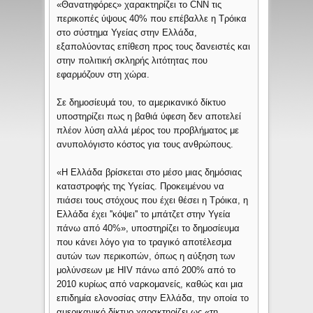
«Θανατηφόρες» χαρακτηρίζει το CNN τις
περικοπές ύψους 40% που επέβαλλε η Τρόικα
στο σύστημα Υγείας στην Ελλάδα,
εξαπολύοντας επίθεση προς τους δανειστές και
στην πολιτική σκληρής λιτότητας που
εφαρμόζουν στη χώρα.
Σε δημοσίευμά του, το αμερικανικό δίκτυο
υποστηρίζει πως η βαθιά ύφεση δεν αποτελεί
πλέον λύση αλλά μέρος του προβλήματος με
ανυπολόγιστο κόστος για τους ανθρώπους.
«Η Ελλάδα βρίσκεται στο μέσο μιας δημόσιας
καταστροφής της Υγείας. Προκειμένου να
πιάσει τους στόχους που έχει θέσει η Τρόικα, η
Ελλάδα έχει ''κόψει'' το μπάτζετ στην Υγεία
πάνω από 40%», υποστηρίζει το δημοσίευμα
που κάνει λόγο για το τραγικό αποτέλεσμα
αυτών των περικοπών, όπως η αύξηση των
μολύνσεων με ΗΙV πάνω από 200% από το
2010 κυρίως από ναρκομανείς, καθώς και μια
επιδημία ελονοσίας στην Ελλάδα, την οποία το
αμερικανικό δίκτυο χαρακτηρίζει ως «τη