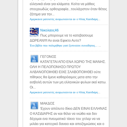
ελληνικά είναι για κλάματα. Κοίτα να μάθεις
στοιχειωδώς ορθογραφία...τουλάχιστον όταν θέτεις
ζήτημα για την...
Αμερικανοί ρατσιστές αναρωτιούνται αν ο Ηλίας Κασιδιάρης ανήκει στη λευκή φυλή... - Λόγιος Ερμής
Νικολαος46
Πως μπορουμε να το κατεβασουμε
ΔΩΡΕΑΝ!!!! Αν ειναι Εφικτο Αυτο?
Ένα βιβλίο που πολεμήθηκε γιατί ξυπνούσε συνειδήσεις... - Λόγιος Ερμής | Η γνώση ξεκινάει με την αναζήτηση...
ΓΕΓΟΝΟΣ
ΚΑΤΑΓΕΤΑΙ ΑΠΟ ΕΝΑ ΧΩΡΙΟ ΤΗΣ ΜΑΝΗΣ.
ΟΛΗ Η ΠΕΛΟΠΟΝΗΣΟ ΠΡΩΤΟΥ
ΑΛΒΑΝΟΠΟΙΗΘΕΙ ΕΙΧΕ ΣΛΑΒΟΠΟΙΗΘΕΙ ούτε
πίθηκος θα έμενε καθαρόαιμος μετα απο την
εισβολή αυτών των μη ελληνικών φυλων εκεί κατω.
Οι...
Αμερικανοί ρατσιστές αναρωτιούνται αν ο Ηλίας Κασιδιάρης ανήκει στη λευκή φυλή... - Λόγιος Ερμής
ΜΑΚΔΟΣ
Έχουν απόλυτο δίκιο ΔΕΝ ΕΙΝΑΙ ΕΛΛΗΝΑΣ
Ο ΚΑΣΙΔΙΑΡΗΣ αν και θέλει να νιώθει και δεν
δέχομαι ενα πνευματικό τέκνο του χιτλερ να να
μιλάει για κατοχικό δανειο και αποζημιώσεις και ο