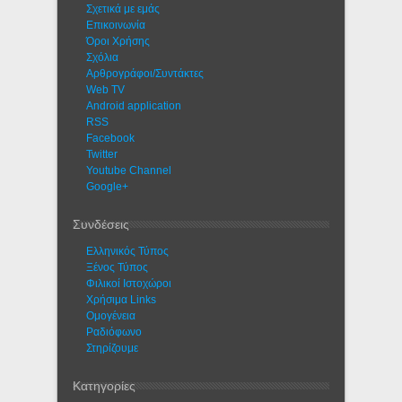
Σχετικά με εμάς
Eπικοινωνία
Όροι Χρήσης
Σχόλια
Αρθρογράφοι/Συντάκτες
Web TV
Android application
RSS
Facebook
Twitter
Youtube Channel
Google+
Συνδέσεις
Ελληνικός Τύπος
Ξένος Τύπος
Φιλικοί Ιστοχώροι
Χρήσιμα Links
Ομογένεια
Ραδιόφωνο
Στηρίζουμε
Κατηγορίες