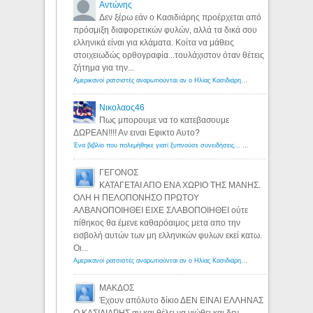
Αντώνης
Δεν ξέρω εάν ο Κασιδιάρης προέρχεται από
πρόσμιξη διαφορετικών φυλών, αλλά τα δικά σου
ελληνικά είναι για κλάματα. Κοίτα να μάθεις
στοιχειωδώς ορθογραφία...τουλάχιστον όταν θέτεις
ζήτημα για την...
Αμερικανοί ρατσιστές αναρωτιούνται αν ο Ηλίας Κασιδιάρης ανήκει στη λευκή φυλή... - Λόγιος Ερμής
Νικολαος46
Πως μπορουμε να το κατεβασουμε
ΔΩΡΕΑΝ!!!! Αν ειναι Εφικτο Αυτο?
Ένα βιβλίο που πολεμήθηκε γιατί ξυπνούσε συνειδήσεις... - Λόγιος Ερμής | Η γνώση ξεκινάει με την αναζήτηση...
ΓΕΓΟΝΟΣ
ΚΑΤΑΓΕΤΑΙ ΑΠΟ ΕΝΑ ΧΩΡΙΟ ΤΗΣ ΜΑΝΗΣ.
ΟΛΗ Η ΠΕΛΟΠΟΝΗΣΟ ΠΡΩΤΟΥ
ΑΛΒΑΝΟΠΟΙΗΘΕΙ ΕΙΧΕ ΣΛΑΒΟΠΟΙΗΘΕΙ ούτε
πίθηκος θα έμενε καθαρόαιμος μετα απο την
εισβολή αυτών των μη ελληνικών φυλων εκεί κατω.
Οι...
Αμερικανοί ρατσιστές αναρωτιούνται αν ο Ηλίας Κασιδιάρης ανήκει στη λευκή φυλή... - Λόγιος Ερμής
ΜΑΚΔΟΣ
Έχουν απόλυτο δίκιο ΔΕΝ ΕΙΝΑΙ ΕΛΛΗΝΑΣ