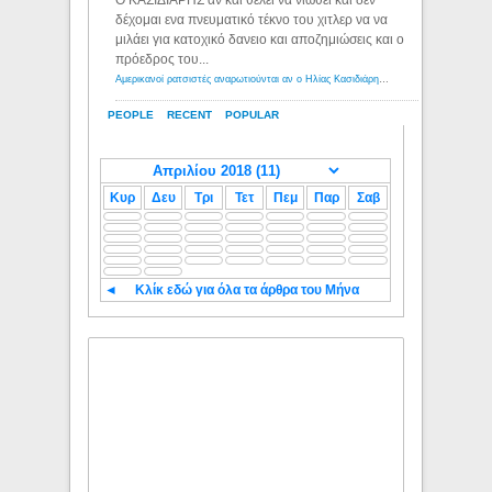
Ο ΚΑΣΙΔΙΑΡΗΣ αν και θέλει να νιώθει και δεν
δέχομαι ενα πνευματικό τέκνο του χιτλερ να να
μιλάει για κατοχικό δανειο και αποζημιώσεις και ο
πρόεδρος του...
Αμερικανοί ρατσιστές αναρωτιούνται αν ο Ηλίας Κασιδιάρης ανήκει στη λευκή φυλή... - Λόγιος Ερμής
PEOPLE
RECENT
POPULAR
Κυρ
Δευ
Τρι
Τετ
Πεμ
Παρ
Σαβ
◄
Κλίκ εδώ για όλα τα άρθρα του Μήνα