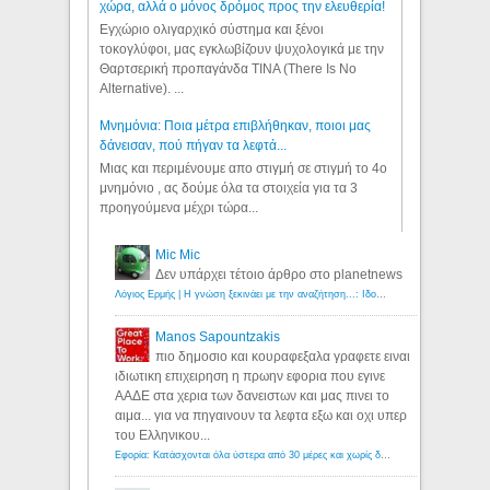
χώρα, αλλά ο μόνος δρόμος προς την ελευθερία!
Εγχώριο ολιγαρχικό σύστημα και ξένοι
τοκογλύφοι, μας εγκλωβίζουν ψυχολογικά με την
Θαρτσερική προπαγάνδα TINA (There Is No
Alternative). ...
Μνημόνια: Ποια μέτρα επιβλήθηκαν, ποιοι μας
δάνεισαν, πού πήγαν τα λεφτά...
Μιας και περιμένουμε απο στιγμή σε στιγμή το 4ο
μνημόνιο , ας δούμε όλα τα στοιχεία για τα 3
προηγούμενα μέχρι τώρα...
Mic Mic
Δεν υπάρχει τέτοιο άρθρο στο planetnews
Λόγιος Ερμής | Η γνώση ξεκινάει με την αναζήτηση...: Ιδού οι 18 που χρωστούν 11 δις ευρώ!
Manos Sapountzakis
πιο δημοσιο και κουραφεξαλα γραφετε ειναι
ιδιωτικη επιχειρηση η πρωην εφορια που εγινε
ΑΑΔΕ στα χερια των δανειστων και μας πινει το
αιμα... για να πηγαινουν τα λεφτα εξω και οχι υπερ
του Ελληνικου...
Εφορία: Κατάσχονται όλα ύστερα από 30 μέρες και χωρίς δικαστικές αποφάσεις - Λόγιος Ερμής