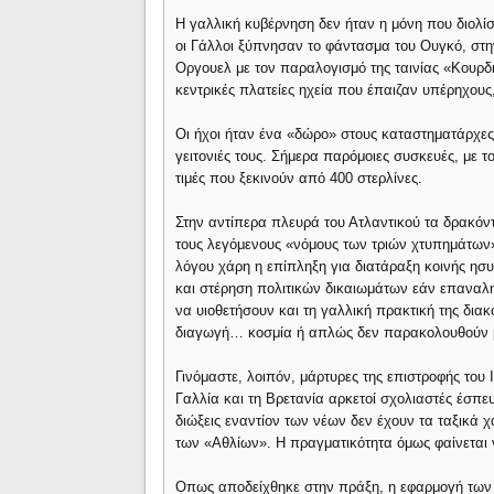
Η γαλλική κυβέρνηση δεν ήταν η μόνη που διολίσ
οι Γάλλοι ξύπνησαν το φάντασμα του Ουγκό, στ
Οργουελ με τον παραλογισμό της ταινίας «Κουρδ
κεντρικές πλατείες ηχεία που έπαιζαν υπέρηχους
Οι ήχοι ήταν ένα «δώρο» στους καταστηματάρχε
γειτονιές τους. Σήμερα παρόμοιες συσκευές, με
τιμές που ξεκινούν από 400 στερλίνες.
Στην αντίπερα πλευρά του Ατλαντικού τα δρακόν
τους λεγόμενους «νόμους των τριών χτυπημάτων
λόγου χάρη η επίπληξη για διατάραξη κοινής ησ
και στέρηση πολιτικών δικαιωμάτων εάν επαναλη
να υιοθετήσουν και τη γαλλική πρακτική της δια
διαγωγή… κοσμία ή απλώς δεν παρακολουθούν με
Γινόμαστε, λοιπόν, μάρτυρες της επιστροφής του
Γαλλία και τη Βρετανία αρκετοί σχολιαστές έσπε
διώξεις εναντίον των νέων δεν έχουν τα ταξικά 
των «Αθλίων». Η πραγματικότητα όμως φαίνεται ν
Οπως αποδείχθηκε στην πράξη, η εφαρμογή των 