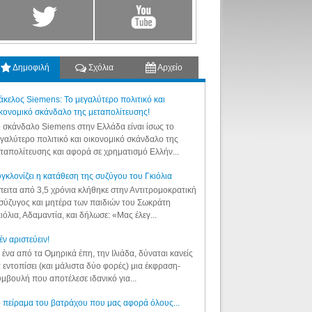
Δημοφιλή
Σχόλια
Αρχείο
κελος Siemens: Το μεγαλύτερο πολιτικό και
κονομικό σκάνδαλο της μεταπολίτευσης!
 σκάνδαλο Siemens στην Ελλάδα είναι ίσως το
γαλύτερο πολιτικό και οικονομικό σκάνδαλο της
ταπολίτευσης και αφορά σε χρηματισμό Ελλήν...
γκλονίζει η κατάθεση της συζύγου του Γκιόλια
ειτα από 3,5 χρόνια κλήθηκε στην Αντιτρομοκρατική
σύζυγος και μητέρα των παιδιών του Σωκράτη
ιόλια, Αδαμαντία, και δήλωσε: «Μας έλεγ...
έν αριστεύειν!
 ένα από τα Ομηρικά έπη, την Ιλιάδα, δύναται κανείς
 εντοπίσει (και μάλιστα δύο φορές) μια έκφραση-
μβουλή που αποτέλεσε ιδανικό για...
 πείραμα του βατράχου που μας αφορά όλους...