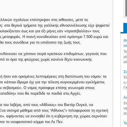
αλλικών σχολείων επέστρεψαν στις αίθουσες, μετά τις
η: στα θερινά τμήματα της γαλλικής εθνοσυνέλευσης είχε ψηφιστεί
φυλακίζονταν έως και για έξι μήνες εάν «προσέβαλλαν» τους
ής μεταφοράς. Η ποινή συνοδευόταν από πρόστιμο 7.500 ευρώ και
Φά
 τους συνόδευε για το υπόλοιπο της ζωής τους.
οι
Το
κινδύνευαν να χάσουν σειρά κρατικών επιδομάτων, γεγονός που
με
πό το όριο της φτώχειας χωρίς κανένα δίχτυ κοινωνικής
με
Συ
νή ήταν και ορισμένες λεπτομέρειες στη διατύπωση του νόμου: τα
Έπ
ε κάποιο ίδρυμα όχι για την τέλεση συγκεκριμένου εγκλήματος
η 
Γκ
νου σεβασμού». Ο νόμος πρόσφερε επίσης ανωνυμία στους
αταδότη» που θα παρέδιδε τα παιδιά στις Αρχές.
Aι
Σε
 του Ιαβέρη, από τους «Αθλιους» του Βικτόρ Ουγκό, να
να
να σκληρό μάθημα από τους “Αθλιους”» τιτλοφορούσε τη σχετική
συ
an», αφήνοντας να εννοηθεί ότι η κυβέρνηση της χώρας σερνόταν
σε το νεοφασιστικό κόμμα του Λε Πεν.
Το