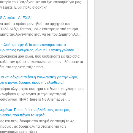
θεωρία του βατράχου λες και έχει επινοηθεί για μας.
ν ξέρετε; Είναι πολύ διδακτική.
S.A. καλεί...ALEXIS!
α από τα πρώτα ραντεβού του αρχηγού του
ΡΙΖΑ Αλέξη Τσίπρα, μόλις επέστρεψε από τα ιερά
ματα της Αργεντινής ήταν να δει τον Δημήτρη Αβ...
 τελειότερο εργαλείο που επινόησε ποτε ο
θρώπινος εγκέφαλος, είναι η Ελληνική γλώσσα.
αδυκτιακοί μου φίλοι, που υιοθετίσατε με περίσσια
κολία τον τρόπο επικοινωνίας που σας πλάσαραν τα
άσματα της νέας τάξης πρα...
μα και δάκρυα πλέον η εναλλακτική για την χώρα,
λά ο μόνος δρόμος προς την ελευθερία!
χώριο ολιγαρχικό σύστημα και ξένοι τοκογλύφοι, μας
κλωβίζουν ψυχολογικά με την Θαρτσερική
οπαγάνδα TINA (There Is No Alternative). ...
ημόνια: Ποια μέτρα επιβλήθηκαν, ποιοι μας
νεισαν, πού πήγαν τα λεφτά...
ας και περιμένουμε απο στιγμή σε στιγμή το 4ο
ημόνιο , ας δούμε όλα τα στοιχεία για τα 3
οηγούμενα μέχρι τώρα...