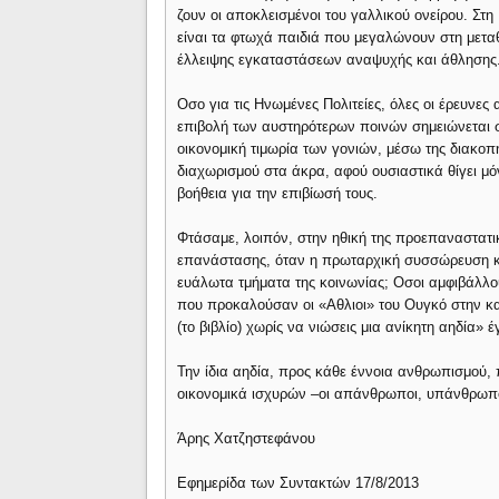
ζουν οι αποκλεισμένοι του γαλλικού ονείρου. Στ
είναι τα φτωχά παιδιά που μεγαλώνουν στη μετα
έλλειψης εγκαταστάσεων αναψυχής και άθλησης
Οσο για τις Ηνωμένες Πολιτείες, όλες οι έρευνε
επιβολή των αυστηρότερων ποινών σημειώνεται 
οικονομική τιμωρία των γονιών, μέσω της διακοπή
διαχωρισμού στα άκρα, αφού ουσιαστικά θίγει μό
βοήθεια για την επιβίωσή τους.
Φτάσαμε, λοιπόν, στην ηθική της προεπαναστατι
επανάστασης, όταν η πρωταρχική συσσώρευση 
ευάλωτα τμήματα της κοινωνίας; Οσοι αμφιβάλλο
που προκαλούσαν οι «Αθλιοι» του Ουγκό στην κα
(το βιβλίο) χωρίς να νιώσεις μια ανίκητη αηδία»
Την ίδια αηδία, προς κάθε έννοια ανθρωπισμού,
οικονομικά ισχυρών –οι απάνθρωποι, υπάνθρωποι
Άρης Χατζηστεφάνου
Εφημερίδα των Συντακτών 17/8/2013