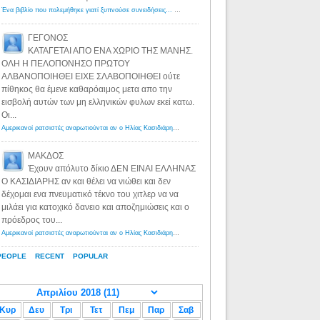
Ένα βιβλίο που πολεμήθηκε γιατί ξυπνούσε συνειδήσεις... - Λόγιος Ερμής | Η γνώση ξεκινάει με την αναζήτηση...
ΓΕΓΟΝΟΣ
ΚΑΤΑΓΕΤΑΙ ΑΠΟ ΕΝΑ ΧΩΡΙΟ ΤΗΣ ΜΑΝΗΣ.
ΟΛΗ Η ΠΕΛΟΠΟΝΗΣΟ ΠΡΩΤΟΥ
ΑΛΒΑΝΟΠΟΙΗΘΕΙ ΕΙΧΕ ΣΛΑΒΟΠΟΙΗΘΕΙ ούτε
πίθηκος θα έμενε καθαρόαιμος μετα απο την
εισβολή αυτών των μη ελληνικών φυλων εκεί κατω.
Οι...
Αμερικανοί ρατσιστές αναρωτιούνται αν ο Ηλίας Κασιδιάρης ανήκει στη λευκή φυλή... - Λόγιος Ερμής
·
8 yea
ΜΑΚΔΟΣ
Έχουν απόλυτο δίκιο ΔΕΝ ΕΙΝΑΙ ΕΛΛΗΝΑΣ
Ο ΚΑΣΙΔΙΑΡΗΣ αν και θέλει να νιώθει και δεν
δέχομαι ενα πνευματικό τέκνο του χιτλερ να να
μιλάει για κατοχικό δανειο και αποζημιώσεις και ο
πρόεδρος του...
Αμερικανοί ρατσιστές αναρωτιούνται αν ο Ηλίας Κασιδιάρης ανήκει στη λευκή φυλή... - Λόγιος Ερμής
·
8 yea
PEOPLE
RECENT
POPULAR
Κυρ
Δευ
Τρι
Τετ
Πεμ
Παρ
Σαβ