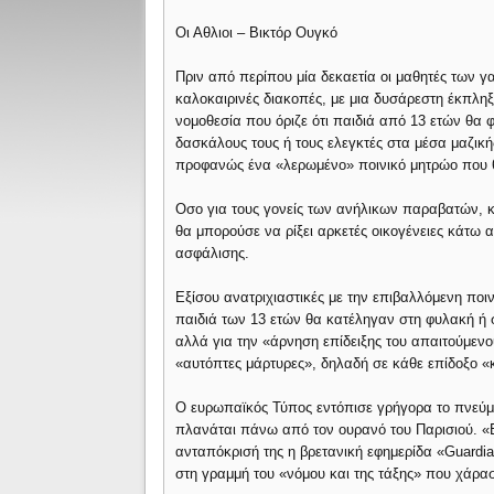
Οι Αθλιοι – Βικτόρ Ουγκό
Πριν από περίπου μία δεκαετία οι μαθητές των γ
καλοκαιρινές διακοπές, με μια δυσάρεστη έκπληξ
νομοθεσία που όριζε ότι παιδιά από 13 ετών θα 
δασκάλους τους ή τους ελεγκτές στα μέσα μαζικ
προφανώς ένα «λερωμένο» ποινικό μητρώο που θα
Οσο για τους γονείς των ανήλικων παραβατών, 
θα μπορούσε να ρίξει αρκετές οικογένειες κάτω α
ασφάλισης.
Εξίσου ανατριχιαστικές με την επιβαλλόμενη ποι
παιδιά των 13 ετών θα κατέληγαν στη φυλακή ή σ
αλλά για την «άρνηση επίδειξης του απαιτούμε
«αυτόπτες μάρτυρες», δηλαδή σε κάθε επίδοξο «κ
Ο ευρωπαϊκός Τύπος εντόπισε γρήγορα το πνεύμα
πλανάται πάνω από τον ουρανό του Παρισιού. «Ε
ανταπόκρισή της η βρετανική εφημερίδα «Guardi
στη γραμμή του «νόμου και της τάξης» που χάρασ