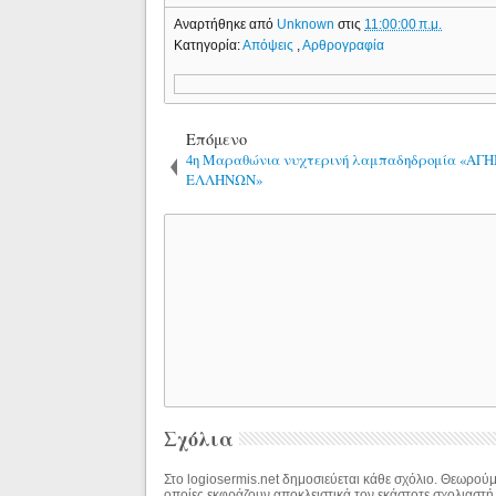
Αναρτήθηκε από
Unknown
στις
11:00:00 π.μ.
Κατηγορία:
Απόψεις
,
Αρθρογραφία
Επόμενο
4η Μαραθώνια νυχτερινή λαμπαδηδρομία «ΑΓ
ΕΛΛΗΝΩΝ»
Σχόλια
Στο logiosermis.net δημοσιεύεται κάθε σχόλιο. Θεωρούμε
οποίες εκφράζουν αποκλειστικά τον εκάστοτε σχολιαστή