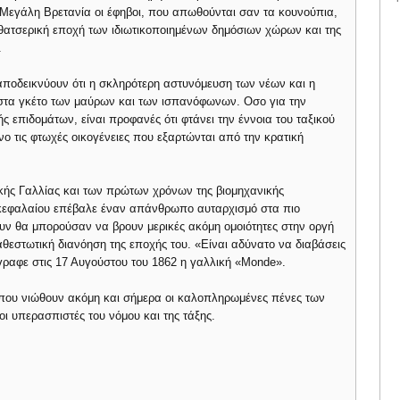
η Μεγάλη Βρετανία οι έφηβοι, που απωθούνται σαν τα κουνούπια,
θατσερική εποχή των ιδιωτικοποιημένων δημόσιων χώρων και της
.
ς αποδεικνύουν ότι η σκληρότερη αστυνόμευση των νέων και η
στα γκέτο των μαύρων και των ισπανόφωνων. Οσο για την
ς επιδομάτων, είναι προφανές ότι φτάνει την έννοια του ταξικού
νο τις φτωχές οικογένειες που εξαρτώνται από την κρατική
κής Γαλλίας και των πρώτων χρόνων της βιομηχανικής
κεφαλαίου επέβαλε έναν απάνθρωπο αυταρχισμό στα πιο
υν θα μπορούσαν να βρουν μερικές ακόμη ομοιότητες στην οργή
θεστωτική διανόηση της εποχής του. «Είναι αδύνατο να διαβάσεις
 έγραφε στις 17 Αυγούστου του 1862 η γαλλική «Monde».
 που νιώθουν ακόμη και σήμερα οι καλοπληρωμένες πένες των
 υπερασπιστές του νόμου και της τάξης.