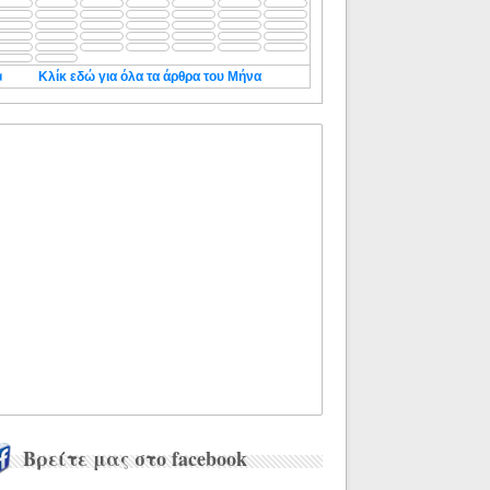
◄
Κλίκ εδώ για όλα τα άρθρα του Μήνα
Βρείτε μας στο facebook