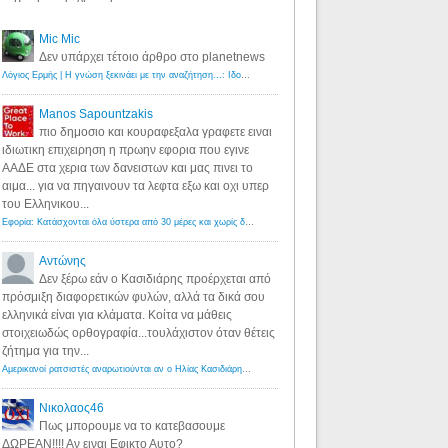
Mic Mic
Δεν υπάρχει τέτοιο άρθρο στο planetnews
Λόγιος Ερμής | Η γνώση ξεκινάει με την αναζήτηση...: Ιδού οι 18 που χρωστούν 11 δις ευρώ!
·
6 years ago
Manos Sapountzakis
πιο δημοσιο και κουραφεξαλα γραφετε ειναι
ιδιωτικη επιχειρηση η πρωην εφορια που εγινε
ΑΑΔΕ στα χερια των δανειστων και μας πινει το
αιμα... για να πηγαινουν τα λεφτα εξω και οχι υπερ
του Ελληνικου...
Εφορία: Κατάσχονται όλα ύστερα από 30 μέρες και χωρίς δικαστικές αποφάσεις - Λόγιος Ερμής
·
6 years ag
Αντώνης
Δεν ξέρω εάν ο Κασιδιάρης προέρχεται από
πρόσμιξη διαφορετικών φυλών, αλλά τα δικά σου
ελληνικά είναι για κλάματα. Κοίτα να μάθεις
στοιχειωδώς ορθογραφία...τουλάχιστον όταν θέτεις
ζήτημα για την...
Αμερικανοί ρατσιστές αναρωτιούνται αν ο Ηλίας Κασιδιάρης ανήκει στη λευκή φυλή... - Λόγιος Ερμής
·
7 yea
Νικολαος46
Πως μπορουμε να το κατεβασουμε
ΔΩΡΕΑΝ!!!! Αν ειναι Εφικτο Αυτο?