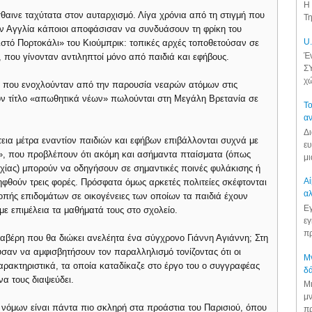
Η 
θαινε ταχύτατα στον αυταρχισμό. Λίγα χρόνια από τη στιγμή που
Τη
ην Αγγλία κάποιοι αποφάσισαν να συνδυάσουν τη φρίκη του
U.
ιστό Πορτοκάλι» του Κιούμπρικ: τοπικές αρχές τοποθετούσαν σε
Έν
, που γίνονταν αντιληπτοί μόνο από παιδιά και εφήβους.
ΣΥ
χώ
ς που ενοχλούνταν από την παρουσία νεαρών ατόμων στις
 τον τίτλο «απωθητικά νέων» πωλούνται στη Μεγάλη Βρετανία σε
Το
αν
Δι
τεια μέτρα εναντίον παιδιών και εφήβων επιβάλλονται συχνά με
ευ
», που προβλέπουν ότι ακόμη και ασήμαντα πταίσματα (όπως
μι
υχίας) μπορούν να οδηγήσουν σε σημαντικές ποινές φυλάκισης ή
Αί
φθούν τρεις φορές. Πρόσφατα όμως αρκετές πολιτείες σκέφτονται
αλ
κοπής επιδομάτων σε οικογένειες των οποίων τα παιδιά έχουν
Εγ
 επιμέλεια τα μαθήματά τους στο σχολείο.
εγ
πρ
 Ιαβέρη που θα διώκει ανελέητα ένα σύγχρονο Γιάννη Αγιάννη; Στη
υσαν να αμφισβητήσουν τον παραλληλισμό τονίζοντας ότι οι
Μν
χαρακτηριστικά, τα οποία καταδίκαζε στο έργο του ο συγγραφέας
δά
α τους διαψεύδει.
Μι
μν
νόμων είναι πάντα πιο σκληρή στα προάστια του Παρισιού, όπου
πρ