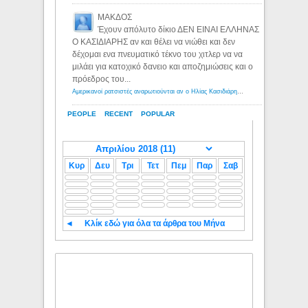
ΜΑΚΔΟΣ
Έχουν απόλυτο δίκιο ΔΕΝ ΕΙΝΑΙ ΕΛΛΗΝΑΣ
Ο ΚΑΣΙΔΙΑΡΗΣ αν και θέλει να νιώθει και δεν
δέχομαι ενα πνευματικό τέκνο του χιτλερ να να
μιλάει για κατοχικό δανειο και αποζημιώσεις και ο
πρόεδρος του...
Αμερικανοί ρατσιστές αναρωτιούνται αν ο Ηλίας Κασιδιάρης ανήκει στη λευκή φυλή... - Λόγιος Ερμής
PEOPLE
RECENT
POPULAR
Κυρ
Δευ
Τρι
Τετ
Πεμ
Παρ
Σαβ
◄
Κλίκ εδώ για όλα τα άρθρα του Μήνα