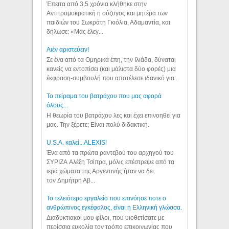
Έπειτα από 3,5 χρόνια κλήθηκε στην
Αντιτρομοκρατική η σύζυγος και μητέρα των
παιδιών του Σωκράτη Γκιόλια, Αδαμαντία, και
δήλωσε: «Μας έλεγ...
Aιέν αριστεύειν!
Σε ένα από τα Ομηρικά έπη, την Ιλιάδα, δύναται
κανείς να εντοπίσει (και μάλιστα δύο φορές) μια
έκφραση-συμβουλή που αποτέλεσε ιδανικό για...
Το πείραμα του βατράχου που μας αφορά
όλους...
Η θεωρία του βατράχου λες και έχει επινοηθεί για
μας. Την ξέρετε; Είναι πολύ διδακτική.
U.S.A. καλεί...ALEXIS!
Ένα από τα πρώτα ραντεβού του αρχηγού του
ΣΥΡΙΖΑ Αλέξη Τσίπρα, μόλις επέστρεψε από τα
ιερά χώματα της Αργεντινής ήταν να δει
τον Δημήτρη Αβ...
Το τελειότερο εργαλείο που επινόησε ποτε ο
ανθρώπινος εγκέφαλος, είναι η Ελληνική γλώσσα.
Διαδυκτιακοί μου φίλοι, που υιοθετίσατε με
περίσσια ευκολία τον τρόπο επικοινωνίας που