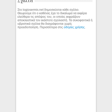
Σχόλια
Στο logiosermis.net δημοσιεύεται κάθε σχόλιο.
Θεωρούμε ότι ο καθένας έχει το δικαίωμα να εκφέρει
ελεύθερα τις απόψεις του, οι οποίες εκφράζουν
αποκλειστικά τον εκάστοτε σχολιαστή. Τα συκοφαντικά ή
υβριστικά σχόλια θα διαγράφονται χωρίς
προειδοποίηση. Περισσότερα στις
οδηγίες χρήσης
.