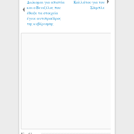
Διώκομαι για απιστία
Κολλάτου για τον
και ο Βενιζέλος που
Σόιμπλε
έθαψε τα στοιχεία
έγινε αντιπροέδρος
της κυβέρνησης