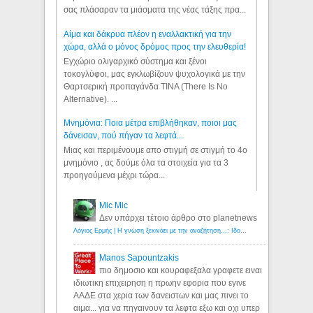
σας πλάσαραν τα μιάσματα της νέας τάξης πρα...
Αίμα και δάκρυα πλέον η εναλλακτική για την
χώρα, αλλά ο μόνος δρόμος προς την ελευθερία!
Εγχώριο ολιγαρχικό σύστημα και ξένοι
τοκογλύφοι, μας εγκλωβίζουν ψυχολογικά με την
Θαρτσερική προπαγάνδα TINA (There Is No
Alternative). ...
Μνημόνια: Ποια μέτρα επιβλήθηκαν, ποιοι μας
δάνεισαν, πού πήγαν τα λεφτά...
Μιας και περιμένουμε απο στιγμή σε στιγμή το 4ο
μνημόνιο , ας δούμε όλα τα στοιχεία για τα 3
προηγούμενα μέχρι τώρα...
Mic Mic
Δεν υπάρχει τέτοιο άρθρο στο planetnews
Λόγιος Ερμής | Η γνώση ξεκινάει με την αναζήτηση...: Ιδού οι 18 που χρωστούν 11 δις ευρώ!
Manos Sapountzakis
πιο δημοσιο και κουραφεξαλα γραφετε ειναι
ιδιωτικη επιχειρηση η πρωην εφορια που εγινε
ΑΑΔΕ στα χερια των δανειστων και μας πινει το
αιμα... για να πηγαινουν τα λεφτα εξω και οχι υπερ