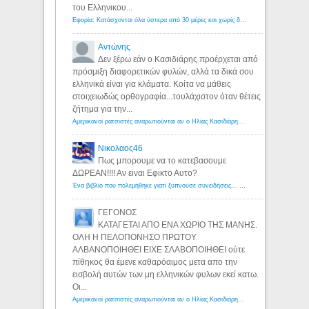
του Ελληνικου...
Εφορία: Κατάσχονται όλα ύστερα από 30 μέρες και χωρίς δικαστικές αποφάσεις - Λόγιος Ερμής
Αντώνης
Δεν ξέρω εάν ο Κασιδιάρης προέρχεται από
πρόσμιξη διαφορετικών φυλών, αλλά τα δικά σου
ελληνικά είναι για κλάματα. Κοίτα να μάθεις
στοιχειωδώς ορθογραφία...τουλάχιστον όταν θέτεις
ζήτημα για την...
Αμερικανοί ρατσιστές αναρωτιούνται αν ο Ηλίας Κασιδιάρης ανήκει στη λευκή φυλή... - Λόγιος Ερμής
Νικολαος46
Πως μπορουμε να το κατεβασουμε
ΔΩΡΕΑΝ!!!! Αν ειναι Εφικτο Αυτο?
Ένα βιβλίο που πολεμήθηκε γιατί ξυπνούσε συνειδήσεις... - Λόγιος Ερμής | Η γνώση ξεκινάει με την αναζήτηση...
ΓΕΓΟΝΟΣ
ΚΑΤΑΓΕΤΑΙ ΑΠΟ ΕΝΑ ΧΩΡΙΟ ΤΗΣ ΜΑΝΗΣ.
ΟΛΗ Η ΠΕΛΟΠΟΝΗΣΟ ΠΡΩΤΟΥ
ΑΛΒΑΝΟΠΟΙΗΘΕΙ ΕΙΧΕ ΣΛΑΒΟΠΟΙΗΘΕΙ ούτε
πίθηκος θα έμενε καθαρόαιμος μετα απο την
εισβολή αυτών των μη ελληνικών φυλων εκεί κατω.
Οι...
Αμερικανοί ρατσιστές αναρωτιούνται αν ο Ηλίας Κασιδιάρης ανήκει στη λευκή φυλή... - Λόγιος Ερμής