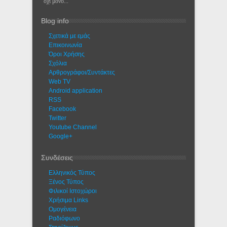
όχι μόνο...
Blog info
Σχετικά με εμάς
Eπικοινωνία
Όροι Χρήσης
Σχόλια
Αρθρογράφοι/Συντάκτες
Web TV
Android application
RSS
Facebook
Twitter
Youtube Channel
Google+
Συνδέσεις
Ελληνικός Τύπος
Ξένος Τύπος
Φιλικοί Ιστοχώροι
Χρήσιμα Links
Ομογένεια
Ραδιόφωνο