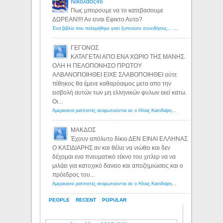
Νικολαος46
Πως μπορουμε να το κατεβασουμε
ΔΩΡΕΑΝ!!!! Αν ειναι Εφικτο Αυτο?
Ένα βιβλίο που πολεμήθηκε γιατί ξυπνούσε συνειδήσεις... - Λόγιος Ερμής | Η γνώση ξεκινάει με την αναζήτηση...
ΓΕΓΟΝΟΣ
ΚΑΤΑΓΕΤΑΙ ΑΠΟ ΕΝΑ ΧΩΡΙΟ ΤΗΣ ΜΑΝΗΣ.
ΟΛΗ Η ΠΕΛΟΠΟΝΗΣΟ ΠΡΩΤΟΥ
ΑΛΒΑΝΟΠΟΙΗΘΕΙ ΕΙΧΕ ΣΛΑΒΟΠΟΙΗΘΕΙ ούτε
πίθηκος θα έμενε καθαρόαιμος μετα απο την
εισβολή αυτών των μη ελληνικών φυλων εκεί κατω.
Οι...
Αμερικανοί ρατσιστές αναρωτιούνται αν ο Ηλίας Κασιδιάρης ανήκει στη λευκή φυλή... - Λόγιος Ερμής
ΜΑΚΔΟΣ
Έχουν απόλυτο δίκιο ΔΕΝ ΕΙΝΑΙ ΕΛΛΗΝΑΣ
Ο ΚΑΣΙΔΙΑΡΗΣ αν και θέλει να νιώθει και δεν
δέχομαι ενα πνευματικό τέκνο του χιτλερ να να
μιλάει για κατοχικό δανειο και αποζημιώσεις και ο
πρόεδρος του...
Αμερικανοί ρατσιστές αναρωτιούνται αν ο Ηλίας Κασιδιάρης ανήκει στη λευκή φυλή... - Λόγιος Ερμής
PEOPLE
RECENT
POPULAR