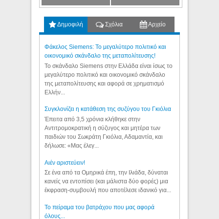
Δημοφιλή
Σχόλια
Αρχείο
Φάκελος Siemens: Το μεγαλύτερο πολιτικό και
οικονομικό σκάνδαλο της μεταπολίτευσης!
Το σκάνδαλο Siemens στην Ελλάδα είναι ίσως το
μεγαλύτερο πολιτικό και οικονομικό σκάνδαλο
της μεταπολίτευσης και αφορά σε χρηματισμό
Ελλήν...
Συγκλονίζει η κατάθεση της συζύγου του Γκιόλια
Έπειτα από 3,5 χρόνια κλήθηκε στην
Αντιτρομοκρατική η σύζυγος και μητέρα των
παιδιών του Σωκράτη Γκιόλια, Αδαμαντία, και
δήλωσε: «Μας έλεγ...
Aιέν αριστεύειν!
Σε ένα από τα Ομηρικά έπη, την Ιλιάδα, δύναται
κανείς να εντοπίσει (και μάλιστα δύο φορές) μια
έκφραση-συμβουλή που αποτέλεσε ιδανικό για...
Το πείραμα του βατράχου που μας αφορά
όλους...