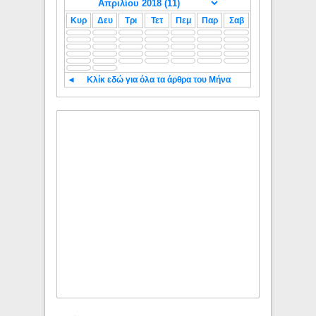
Κυρ
Δευ
Τρι
Τετ
Πεμ
Παρ
Σαβ
◄
Κλίκ εδώ για όλα τα άρθρα του Μήνα