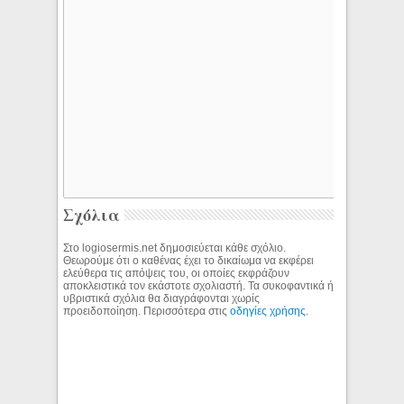
Σχόλια
Στο logiosermis.net δημοσιεύεται κάθε σχόλιο.
Θεωρούμε ότι ο καθένας έχει το δικαίωμα να εκφέρει
ελεύθερα τις απόψεις του, οι οποίες εκφράζουν
αποκλειστικά τον εκάστοτε σχολιαστή. Τα συκοφαντικά ή
υβριστικά σχόλια θα διαγράφονται χωρίς
προειδοποίηση. Περισσότερα στις
οδηγίες χρήσης
.