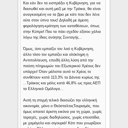
Και εάν δεν τα εισπράξει η Κυβέρνηση, για να
διασωθεί και αυτή μαζί με την Τρόικα, θα είναι
αναγκασμένη να τα βρει με κάτι που δεν λένε
ούτε στον ύπνο τους! Δηλαδή με άμεση
φορολόγηση-κράτηση των καταθέσεων, όπως
στην Κύπρο! Που τα πάει σχεδόν εξίσου χάλια
λόγω της ίδιας ανόητης Συνταγής...
Όμως, όσο εμπαίζει τον λαό η Κυβέρνηση,
άλλο τόσο τον εμπαίζει και ολόκληρη η
Αντιπολίτευση, επειδή άλλη λύση από την
παύση πληρωμών του Εξωτερικού Χρέους δεν
υπάρχει! Όταν μάλιστα αυτό το Χρέος το
συνθέτουν κατά 113,3% τα Δάνεια κυρίως της
...Τρόικας και μόλις κατά 46,8% ως προς ΑΕΠ
τα Ελληνικά Ομόλογα...
Αυτή τη στιγμή τελικά διασώζει την ελληνική
οικονομία, μόνο ο ΘεόσταλτοςΤουρισμός, που
όμως απαιτεί άριστη εικόνα για τη χώρα, χωρίς
ταραχές, χωρίς διαδηλώσεις, χωρίς επεισόδια,
με χαμόγελο και σιγουριά! Κάτι που γνωρίζουν