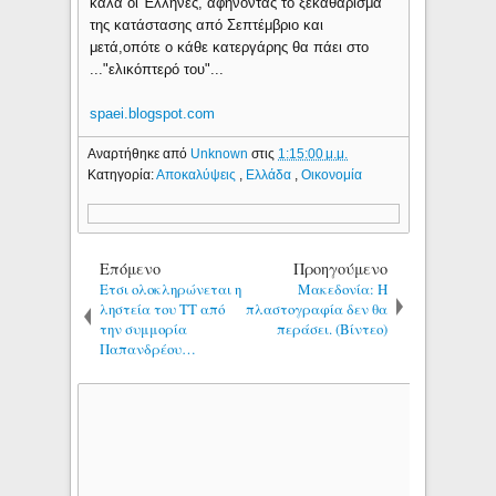
καλά οι Έλληνες, αφήνοντας το ξεκαθάρισμα
της κατάστασης από Σεπτέμβριο και
μετά,οπότε ο κάθε κατεργάρης θα πάει στο
..."ελικόπτερό του"...
spaei.blogspot.com
Αναρτήθηκε από
Unknown
στις
1:15:00 μ.μ.
Κατηγορία:
Αποκαλύψεις
,
Ελλάδα
,
Οικονομία
Επόμενο
Προηγούμενο
Ετσι ολοκληρώνεται η
Μακεδονία: Η
ληστεία του ΤΤ από
πλαστογραφία δεν θα
την συμμορία
περάσει. (Βίντεο)
Παπανδρέου…