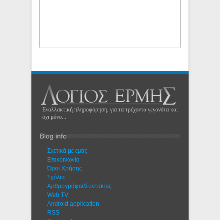
Εναλλακτική πληροφόρηση, για τα τρέχοντα γεγονότα και
όχι μόνο...
Blog info
Σχετικά με εμάς
Eπικοινωνία
Όροι Χρήσης
Σχόλια
Αρθρογράφοι/Συντάκτες
Web TV
Android application
RSS