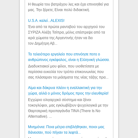
Η θεωρία του βατράχου λες και έχει επινοηθεί για
μας. Την ξέρετε; Είναι πολύ διδακτική.
U.S.A. καλεί...ALEXIS!
Ένα από τα πρώτα ραντεβού του αρχηγού του
ΣΥΡΙΖΑ Αλέξη Τσίπρα, μόλις επέστρεψε από τα
ιερά χώματα της Αργεντινής ήταν να δει
τον Δημήτρη Αβ...
Το τελειότερο εργαλείο που επινόησε ποτε ο
ανθρώπινος εγκέφαλος, είναι η Ελληνική γλώσσα.
Διαδυκτιακοί μου φίλοι, που υιοθετίσατε με
περίσσια ευκολία τον τρόπο επικοινωνίας που
σας πλάσαραν τα μιάσματα της νέας τάξης πρα...
Αίμα και δάκρυα πλέον η εναλλακτική για την
χώρα, αλλά ο μόνος δρόμος προς την ελευθερία!
Εγχώριο ολιγαρχικό σύστημα και ξένοι
τοκογλύφοι, μας εγκλωβίζουν ψυχολογικά με την
Θαρτσερική προπαγάνδα TINA (There Is No
Alternative). ...
Μνημόνια: Ποια μέτρα επιβλήθηκαν, ποιοι μας
δάνεισαν, πού πήγαν τα λεφτά...