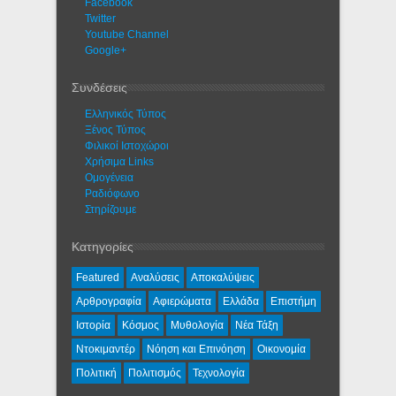
Facebook
Twitter
Youtube Channel
Google+
Συνδέσεις
Ελληνικός Τύπος
Ξένος Τύπος
Φιλικοί Ιστοχώροι
Χρήσιμα Links
Ομογένεια
Ραδιόφωνο
Στηρίζουμε
Κατηγορίες
Featured
Αναλύσεις
Αποκαλύψεις
Αρθρογραφία
Αφιερώματα
Ελλάδα
Επιστήμη
Ιστορία
Κόσμος
Μυθολογία
Νέα Τάξη
Ντοκιμαντέρ
Νόηση και Επινόηση
Οικονομία
Πολιτική
Πολιτισμός
Τεχνολογία