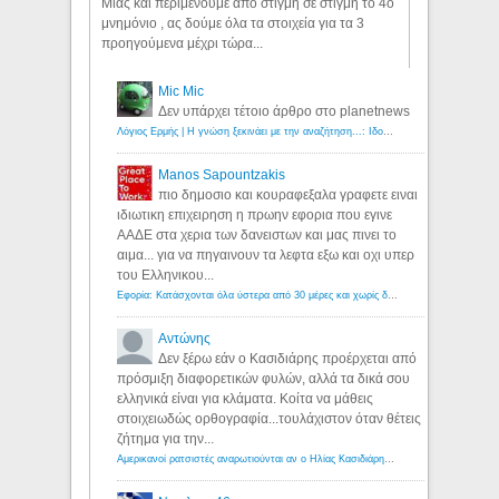
Μιας και περιμένουμε απο στιγμή σε στιγμή το 4ο
μνημόνιο , ας δούμε όλα τα στοιχεία για τα 3
προηγούμενα μέχρι τώρα...
Mic Mic
Δεν υπάρχει τέτοιο άρθρο στο planetnews
Λόγιος Ερμής | Η γνώση ξεκινάει με την αναζήτηση...: Ιδού οι 18 που χρωστούν 11 δις ευρώ!
Manos Sapountzakis
πιο δημοσιο και κουραφεξαλα γραφετε ειναι
ιδιωτικη επιχειρηση η πρωην εφορια που εγινε
ΑΑΔΕ στα χερια των δανειστων και μας πινει το
αιμα... για να πηγαινουν τα λεφτα εξω και οχι υπερ
του Ελληνικου...
Εφορία: Κατάσχονται όλα ύστερα από 30 μέρες και χωρίς δικαστικές αποφάσεις - Λόγιος Ερμής
Αντώνης
Δεν ξέρω εάν ο Κασιδιάρης προέρχεται από
πρόσμιξη διαφορετικών φυλών, αλλά τα δικά σου
ελληνικά είναι για κλάματα. Κοίτα να μάθεις
στοιχειωδώς ορθογραφία...τουλάχιστον όταν θέτεις
ζήτημα για την...
Αμερικανοί ρατσιστές αναρωτιούνται αν ο Ηλίας Κασιδιάρης ανήκει στη λευκή φυλή... - Λόγιος Ερμής