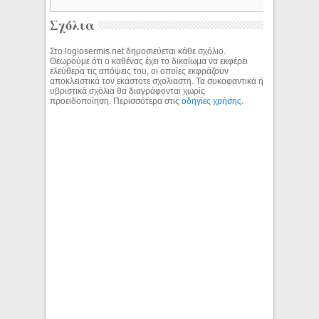
Σχόλια
Στο logiosermis.net δημοσιεύεται κάθε σχόλιο.
Θεωρούμε ότι ο καθένας έχει το δικαίωμα να εκφέρει
ελεύθερα τις απόψεις του, οι οποίες εκφράζουν
αποκλειστικά τον εκάστοτε σχολιαστή. Τα συκοφαντικά ή
υβριστικά σχόλια θα διαγράφονται χωρίς
προειδοποίηση. Περισσότερα στις
οδηγίες χρήσης
.