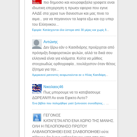
πιο δημοσιο και κουραφεξαλα γραφετε ειναι
ιδιωτικη επιχειρηση η πρωην εφορια που εγινε
ΑΑΔΕ στα χερια των δανειστων και μας πινει το
αιμα... για να πηγαινουν τα λεφτα εξω και οχι υπερ
του Ελληνικου...
Εφορία: Κατάσχονται όλα ύστερα από 30 μέρες και χωρίς δικαστικές αποφάσεις - Λόγιος Ερμής
Αντώνης
Δεν ξέρω εάν ο Κασιδιάρης προέρχεται από
πρόσμιξη διαφορετικών φυλών, αλλά τα δικά σου
ελληνικά είναι για κλάματα. Κοίτα να μάθεις
στοιχειωδώς ορθογραφία...τουλάχιστον όταν θέτεις
ζήτημα για την...
Αμερικανοί ρατσιστές αναρωτιούνται αν ο Ηλίας Κασιδιάρης ανήκει στη λευκή φυλή... - Λόγιος Ερμής
Νικολαος46
Πως μπορουμε να το κατεβασουμε
ΔΩΡΕΑΝ!!!! Αν ειναι Εφικτο Αυτο?
Ένα βιβλίο που πολεμήθηκε γιατί ξυπνούσε συνειδήσεις... - Λόγιος Ερμής | Η γνώση ξεκινάει με την αναζήτηση...
ΓΕΓΟΝΟΣ
ΚΑΤΑΓΕΤΑΙ ΑΠΟ ΕΝΑ ΧΩΡΙΟ ΤΗΣ ΜΑΝΗΣ.
ΟΛΗ Η ΠΕΛΟΠΟΝΗΣΟ ΠΡΩΤΟΥ
ΑΛΒΑΝΟΠΟΙΗΘΕΙ ΕΙΧΕ ΣΛΑΒΟΠΟΙΗΘΕΙ ούτε