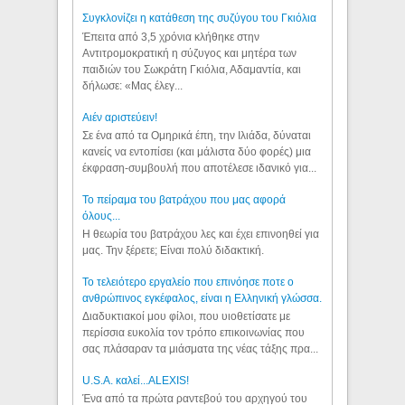
Συγκλονίζει η κατάθεση της συζύγου του Γκιόλια
Έπειτα από 3,5 χρόνια κλήθηκε στην
Αντιτρομοκρατική η σύζυγος και μητέρα των
παιδιών του Σωκράτη Γκιόλια, Αδαμαντία, και
δήλωσε: «Μας έλεγ...
Aιέν αριστεύειν!
Σε ένα από τα Ομηρικά έπη, την Ιλιάδα, δύναται
κανείς να εντοπίσει (και μάλιστα δύο φορές) μια
έκφραση-συμβουλή που αποτέλεσε ιδανικό για...
Το πείραμα του βατράχου που μας αφορά
όλους...
Η θεωρία του βατράχου λες και έχει επινοηθεί για
μας. Την ξέρετε; Είναι πολύ διδακτική.
Το τελειότερο εργαλείο που επινόησε ποτε ο
ανθρώπινος εγκέφαλος, είναι η Ελληνική γλώσσα.
Διαδυκτιακοί μου φίλοι, που υιοθετίσατε με
περίσσια ευκολία τον τρόπο επικοινωνίας που
σας πλάσαραν τα μιάσματα της νέας τάξης πρα...
U.S.A. καλεί...ALEXIS!
Ένα από τα πρώτα ραντεβού του αρχηγού του