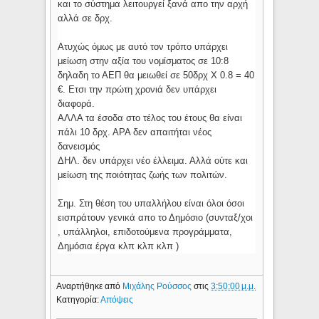
και το σύστημα λειτουργεί ξανά απο την αρχή
αλλά σε δρχ.
Ατυχώς όμως με αυτό τον τρόπο υπάρχει
μείωση στην αξία του νομίσματος σε 10:8
δηλαδη το ΑΕΠ θα μειωθεί σε 50δρχ Χ 0.8 = 40
€. Ετσι την πρώτη χρονιά δεν υπάρχει
διαφορά.
ΑΛΛΑ τα έσοδα στο τέλος του έτους θα είναι
πάλι 10 δρχ. ΑΡΑ δεν απαιτήται νέος
δανεισμός
ΔΗΛ. δεν υπάρχει νέο έλλειμα. Αλλά ούτε και
μείωση της ποιότητας ζωής των πολιτών.
Σημ. Στη θέση του υπαλλήλου είναι όλοι όσοι
εισπράτουν γενικά απο το Δημόσιο (συνταξ/χοι
, υπάλληλοι, επιδοτούμενα προγράμματα,
Δημόσια έργα κλπ κλπ κλπ )
Αναρτήθηκε από
Μιχάλης Ρούσσος
στις
3:50:00 μ.μ.
Κατηγορία:
Απόψεις