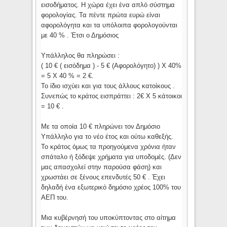
εισοδήματος. Η χώρα έχει ένα απλό σύστημα
φορολογίας. Τα πέντε πρώτα ευρώ είναι
αφορολόγητα και τα υπόλοιπα φορολογούνται
με 40 % . Έτσι ο Δημόσιος
Υπάλληλος θα πληρώσει :
( 10 € ( εισόδημα ) - 5 € (Αφορολόγητο) ) Χ 40%
= 5 Χ 40 % = 2 €.
Το ίδιο ισχύει και για τους άλλους κατοίκους .
Συνεπώς το κράτος εισπράττει : 2€ Χ 5 κάτοικοι
= 10 € .
Με τα οποία 10 € πληρώνει τον Δημόσιο
Υπάλληλο για το νέο έτος και ούτω καθεξής.
Το κράτος όμως τα προηγούμενα χρόνια ήταν
σπάταλο ή ξόδεψε χρήματα για υποδομές. (Δεν
μας απασχολεί στην παρούσα φάση) και
χρωστάει σε ξένους επενδυτές 50 € . Έχει
δηλαδή ένα εξωτερικό δημόσιο χρέος 100% του
ΑΕΠ του.
Μια κυβέρνησή του υποκύπτοντας στο αίτημα