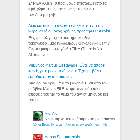
ΣΥΡΙΖΑ Αλέξη Τσίπρα, μόλις επέστρεψε από τα
ιερά χώματα της Αργεντινής ήταν να δει
τον Δημήτρη Αβ...
Αίμα και δάκρυα πλέον η εναλλακτική για την
χώρα, αλλά ο μόνος δρόμος προς την ελευθερία!
Εγχώριο ολιγαρχικό σύστημα και ξένοι
τοκογλύφοι, μας εγκλωβίζουν ψυχολογικά με την
Θαρτσερική προπαγάνδα TINA (There Is No
Alternative). ...
Ραββίνος Marcus Eli Ravage: Είναι να απορεί
κανείς γιατί μας απεχθάνεστε; Έχουμε βάλει
εμπόδιο στην πρόοδό σας!
Δύο άρθρα γραμμένα το μακρινό 1928 από τον
ραββίνο Marcus Eli Ravage, αναπτύσουν τις
απόψεις του για το θέμα του αντισημιτισμού και
του μί...
Mic Mic
Δεν υπάρχει τέτοιο άρθρο στο planetnews
Λόγιος Ερμής | Η γνώση ξεκινάει με την αναζήτηση...: Ιδού οι 18 που χρωστούν 11 δις ευρώ!
Manos Sapountzakis