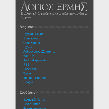
Εναλλακτική πληροφόρηση, για τα τρέχοντα γεγονότα και
όχι μόνο...
Blog info
Σχετικά με εμάς
Eπικοινωνία
Όροι Χρήσης
Σχόλια
Αρθρογράφοι/Συντάκτες
Web TV
Android application
RSS
Facebook
Twitter
Youtube Channel
Google+
Συνδέσεις
Ελληνικός Τύπος
Ξένος Τύπος
Φιλικοί Ιστοχώροι