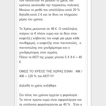
των δανειστών να μειώσει το χρέος του
κράτους ακολουθεί την παρακάτω πολιτική:
Μειώνει το μισθό του υπαλλήλου κατά 20 %
δηλαδή κατά 2 € και τα δίνει να πληρώσει
μέρος του χρέους .
Το Χρέος μειώνεται σε 48 €. Ο υπάλληλος
παίρνει τα 8 πλέον ευρώ και τα δίνει στον
καφετζή ( κόβοντας τον καφέ μία μέρα κάθε
πενθήμερο), ο καφετζής στον παντοπώλη , ο
παντοπώλης στο χονδρέμπορο και ο
χονδρέμπορος στον αγρότη.
Πλέον το ΑΕΠ της χώρας γίνεται 5 Χ 8 € = 40
€.
ΟΜΩΣ ΤΟ ΧΡΕΟΣ ΤΗΣ ΧΩΡΑΣ ΕΙΝΑΙ : 48€ /
40€ = 120 % του ΑΕΠ !!!!
Δηλαδή το χρέος αυξήθηκε.
Στο τέλος του χρόνου έρχεται η φορολογία :
Τα πέντε πρώτα ευρώ είναι αφορολόγητα και
τα υπόλοιπα φορολογούνται με 40 % . Έτσι ο