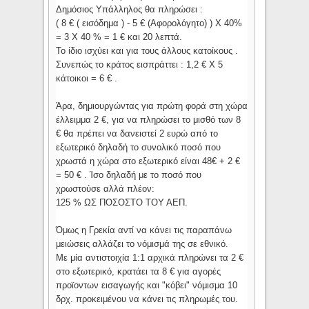
Δημόσιος Υπάλληλος θα πληρώσει :
( 8 € ( εισόδημα ) - 5 € (Αφορολόγητο) ) Χ 40%
= 3 Χ 40 % = 1 € και 20 λεπτά.
Το ίδιο ισχύει και για τους άλλους κατοίκους .
Συνεπώς το κράτος εισπράττει : 1,2 € Χ 5
κάτοικοι = 6 € .
Άρα, δημιουργώντας για πρώτη φορά στη χώρα
έλλειμμα 2 €, για να πληρώσει το μισθό των 8
€ θα πρέπει να δανειστεί 2 ευρώ από το
εξωτερικό δηλαδή το συνολικό ποσό που
χρωστά η χώρα στο εξωτερικό είναι 48€ + 2 €
= 50 € . Ίσο δηλαδή με το ποσό που
χρωστούσε αλλά πλέον:
125 % ΩΣ ΠΟΣΟΣΤΟ ΤΟΥ ΑΕΠ.
Όμως η Γρεκία αντί να κάνει τις παραπάνω
μειώσεις αλλάζει το νόμισμά της σε εθνικό.
Με μία αντιστοιχία 1:1 αρχικά πληρώνει τα 2 €
στο εξωτερικό, κρατάει τα 8 € για αγορές
προϊοντων εισαγωγής και "κόβει" νόμισμα 10
δρχ. προκειμένου να κάνει τις πληρωμές του.