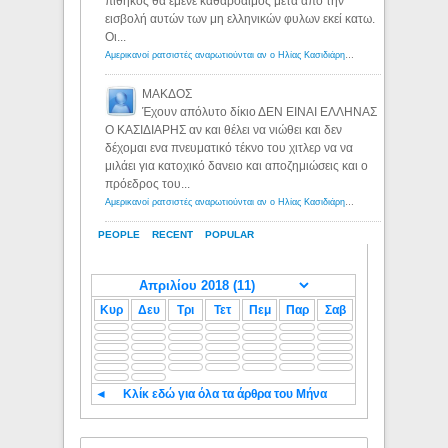
πίθηκος θα έμενε καθαρόαιμος μετα απο την
εισβολή αυτών των μη ελληνικών φυλων εκεί κατω.
Οι...
Αμερικανοί ρατσιστές αναρωτιούνται αν ο Ηλίας Κασιδιάρης ανήκει στη λευκή φυλή... - Λόγιος Ερμής
ΜΑΚΔΟΣ
Έχουν απόλυτο δίκιο ΔΕΝ ΕΙΝΑΙ ΕΛΛΗΝΑΣ
Ο ΚΑΣΙΔΙΑΡΗΣ αν και θέλει να νιώθει και δεν
δέχομαι ενα πνευματικό τέκνο του χιτλερ να να
μιλάει για κατοχικό δανειο και αποζημιώσεις και ο
πρόεδρος του...
Αμερικανοί ρατσιστές αναρωτιούνται αν ο Ηλίας Κασιδιάρης ανήκει στη λευκή φυλή... - Λόγιος Ερμής
PEOPLE
RECENT
POPULAR
Κυρ
Δευ
Τρι
Τετ
Πεμ
Παρ
Σαβ
◄
Κλίκ εδώ για όλα τα άρθρα του Μήνα