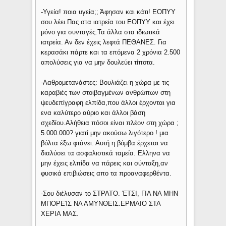
-Υγεία! ποια υγεία;; Άφησαν και κάτι! ΕΟΠΥΥ
σου λέει.Πας στα ιατρεία του ΕΟΠΥΥ και έχει
μόνο για συνταγές.Τα άλλα στα ιδιωτικά
ιατρεία. Αν δεν έχεις λεφτά ΠΕΘΑΝΕΣ. Για
κερασάκι πάρτε και τα επόμενα 2 χρόνια 2.500
απολύσεις για να μην δουλεύει τίποτα.
-Λαθρομετανάστες: Βουλιάζει η χώρα με τις
καραβιές των στοιβαγμένων ανθρώπων στη
ψευδεπίγραφη ελπίδα,που άλλοι έρχονται για
ενα καλύτερο αύριο και άλλοι βάση
σχεδίου.Αλήθεια πόσοι είναι πλέον στη χώρα ;
5.000.000? γιατί μην ακούσω λιγότερο ! μια
βόλτα έξω φτάνει. Αυτή η βόμβα έρχεται να
διαλύσει τα ασφαλιστικά ταμεία. Ελληνα να
μην έχεις ελπίδα να πάρεις και σύνταξη,αν
φυσικά επιβιώσεις απο τα προαναφερθέντα.
-Σου διέλυσαν το ΣΤΡΑΤΟ. ΈΤΣΙ, ΓΙΑ ΝΑ ΜΗΝ
ΜΠΟΡΕΊΣ ΝΑ ΑΜΥΝΘΕΙΣ.ΕΡΜΑΙΟ ΣΤΑ
ΧΕΡΙΑ ΜΑΣ.