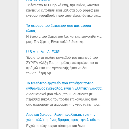
Σε ένα από τα Ομηρικά έπη, την Ιλιάδα, δύναται
κανείς να εντοπίσει (και μάλιστα δύο φορές) μια
έκφραση-συμβουλή που αποτέλεσε ιδανικό για...
Το πείραμα του βατράχου που μας αφορά
όλους...
Η θεωρία του βατράχου λες και έχει επινοηθεί για
μας. Την ξέρετε; Είναι πολύ διδακτική.
U.S.A. καλεί...ALEXIS!
Ένα από τα πρώτα ραντεβού του αρχηγού του
ΣΥΡΙΖΑ Αλέξη Τσίπρα, μόλις επέστρεψε από τα
ιερά χώματα της Αργεντινής ήταν να δει
τον Δημήτρη Αβ...
Το τελειότερο εργαλείο που επινόησε ποτε ο
ανθρώπινος εγκέφαλος, είναι η Ελληνική γλώσσα.
Διαδυκτιακοί μου φίλοι, που υιοθετίσατε με
περίσσια ευκολία τον τρόπο επικοινωνίας που
σας πλάσαραν τα μιάσματα της νέας τάξης πρα...
Αίμα και δάκρυα πλέον η εναλλακτική για την
χώρα, αλλά ο μόνος δρόμος προς την ελευθερία!
Εγχώριο ολιγαρχικό σύστημα και ξένοι