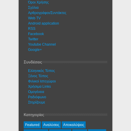
Όροι Χρήσης
Σχόλια
Αρθρογράφοι/Συντάκτες
Web TV
Android application
RSS
Facebook
Twitter
Youtube Channel
Google+
Συνδέσεις
Ελληνικός Τύπος
Ξένος Τύπος
Φιλικοί Ιστοχώροι
Χρήσιμα Links
Ομογένεια
Ραδιόφωνο
Στηρίζουμε
Κατηγορίες
Featured
Αναλύσεις
Αποκαλύψεις