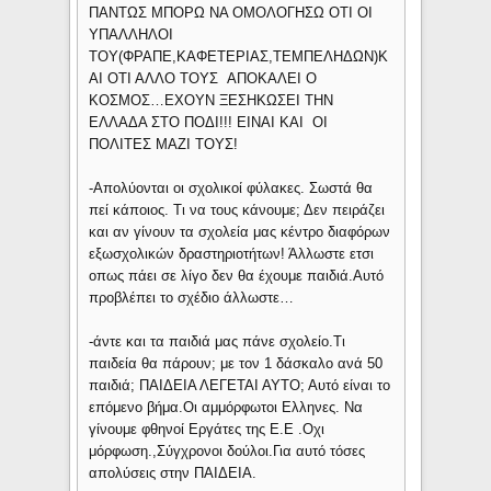
ΠΑΝΤΩΣ ΜΠΟΡΩ ΝΑ ΟΜΟΛΟΓΗΣΩ ΟΤΙ ΟΙ
ΥΠΑΛΛΗΛΟΙ
ΤΟΥ(ΦΡΑΠΕ,ΚΑΦΕΤΕΡΙΑΣ,ΤΕΜΠΕΛΗΔΩΝ)Κ
ΑΙ ΟΤΙ ΑΛΛΟ ΤΟΥΣ ΑΠΟΚΑΛΕΙ Ο
ΚΟΣΜΟΣ…ΕΧΟΥΝ ΞΕΣΗΚΩΣΕΙ ΤΗΝ
ΕΛΛΑΔΑ ΣΤΟ ΠΟΔΙ!!! ΕΙΝΑΙ ΚΑΙ ΟΙ
ΠΟΛΙΤΕΣ ΜΑΖΙ ΤΟΥΣ!
-Απολύονται οι σχολικοί φύλακες. Σωστά θα
πεί κάποιος. Τι να τους κάνουμε; Δεν πειράζει
και αν γίνουν τα σχολεία μας κέντρο διαφόρων
εξωσχολικών δραστηριοτήτων! Άλλωστε ετσι
οπως πάει σε λίγο δεν θα έχουμε παιδιά.Αυτό
προβλέπει το σχέδιο άλλωστε…
-άντε και τα παιδιά μας πάνε σχολείο.Τι
παιδεία θα πάρουν; με τον 1 δάσκαλο ανά 50
παιδιά; ΠΑΙΔΕΙΑ ΛΕΓΕΤΑΙ ΑΥΤΟ; Αυτό είναι το
επόμενο βήμα.Οι αμμόρφωτοι Ελληνες. Να
γίνουμε φθηνοί Εργάτες της Ε.Ε .Οχι
μόρφωση.,Σύγχρονοι δούλοι.Για αυτό τόσες
απολύσεις στην ΠΑΙΔΕΙΑ.