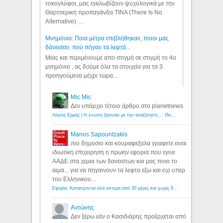
τοκογλύφοι, μας εγκλωβίζουν ψυχολογικά με την
Θαρτσερική προπαγάνδα TINA (There Is No
Alternative). ...
Μνημόνια: Ποια μέτρα επιβλήθηκαν, ποιοι μας
δάνεισαν, πού πήγαν τα λεφτά...
Μιας και περιμένουμε απο στιγμή σε στιγμή το 4ο
μνημόνιο , ας δούμε όλα τα στοιχεία για τα 3
προηγούμενα μέχρι τώρα...
Mic Mic
Δεν υπάρχει τέτοιο άρθρο στο planetnews
Λόγιος Ερμής | Η γνώση ξεκινάει με την αναζήτηση...: Ιδού οι 18 που χρωστούν 11 δις ευρώ!
Manos Sapountzakis
πιο δημοσιο και κουραφεξαλα γραφετε ειναι
ιδιωτικη επιχειρηση η πρωην εφορια που εγινε
ΑΑΔΕ στα χερια των δανειστων και μας πινει το
αιμα... για να πηγαινουν τα λεφτα εξω και οχι υπερ
του Ελληνικου...
Εφορία: Κατάσχονται όλα ύστερα από 30 μέρες και χωρίς δικαστικές αποφάσεις - Λόγιος Ερμής
Αντώνης
Δεν ξέρω εάν ο Κασιδιάρης προέρχεται από