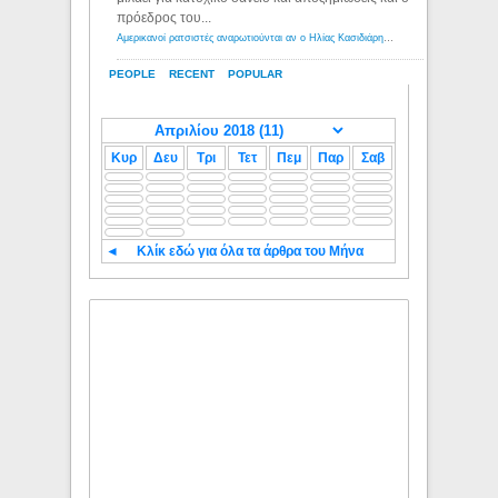
πρόεδρος του...
Αμερικανοί ρατσιστές αναρωτιούνται αν ο Ηλίας Κασιδιάρης ανήκει στη λευκή φυλή... - Λόγιος Ερμής
PEOPLE
RECENT
POPULAR
Κυρ
Δευ
Τρι
Τετ
Πεμ
Παρ
Σαβ
◄
Κλίκ εδώ για όλα τα άρθρα του Μήνα