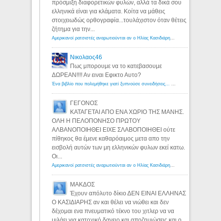
πρόσμιξη διαφορετικών φυλών, αλλά τα δικά σου
ελληνικά είναι για κλάματα. Κοίτα να μάθεις
στοιχειωδώς ορθογραφία...τουλάχιστον όταν θέτεις
ζήτημα για την...
Αμερικανοί ρατσιστές αναρωτιούνται αν ο Ηλίας Κασιδιάρης ανήκει στη λευκή φυλή... - Λόγιος Ερμής
Νικολαος46
Πως μπορουμε να το κατεβασουμε
ΔΩΡΕΑΝ!!!! Αν ειναι Εφικτο Αυτο?
Ένα βιβλίο που πολεμήθηκε γιατί ξυπνούσε συνειδήσεις... - Λόγιος Ερμής | Η γνώση ξεκινάει με την αναζήτηση...
ΓΕΓΟΝΟΣ
ΚΑΤΑΓΕΤΑΙ ΑΠΟ ΕΝΑ ΧΩΡΙΟ ΤΗΣ ΜΑΝΗΣ.
ΟΛΗ Η ΠΕΛΟΠΟΝΗΣΟ ΠΡΩΤΟΥ
ΑΛΒΑΝΟΠΟΙΗΘΕΙ ΕΙΧΕ ΣΛΑΒΟΠΟΙΗΘΕΙ ούτε
πίθηκος θα έμενε καθαρόαιμος μετα απο την
εισβολή αυτών των μη ελληνικών φυλων εκεί κατω.
Οι...
Αμερικανοί ρατσιστές αναρωτιούνται αν ο Ηλίας Κασιδιάρης ανήκει στη λευκή φυλή... - Λόγιος Ερμής
ΜΑΚΔΟΣ
Έχουν απόλυτο δίκιο ΔΕΝ ΕΙΝΑΙ ΕΛΛΗΝΑΣ
Ο ΚΑΣΙΔΙΑΡΗΣ αν και θέλει να νιώθει και δεν
δέχομαι ενα πνευματικό τέκνο του χιτλερ να να
μιλάει για κατοχικό δανειο και αποζημιώσεις και ο