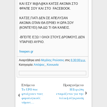
ΚΑΙ ΕΣΥ Μ@Λ@ΚΑ ΚΑΤΣΕ ΑΚΟΜΑ ΣΤΟ
ΦΡΑΠΕ ΣΟΥ ΚΑΙ ΣΤΟ FACEBOOK.
KAΤΣΕ,ΓΙΑΤΙ ΔΕΝ ΣΕ ΑΠΕΛΥΣΑΝ
ΑΚΟΜΑ.ΟΤΑΝ ΘΑ ΕΡΘΕΙ Η ΩΡΑ ΣΟΥ
(ΚΟΝΤΕΥΕΙ) ΝΑ ΔΩ ΤΙ ΘΑ ΚΑΝΕΙΣ.
-ΒΓΕΙΤΕ ΕΞΩ ! ΟΛΟΙ ΣΤΟΥΣ ΔΡΟΜΟΥΣ.ΔΕΝ
ΥΠΑΡΧΕΙ ΑΥΡΙΟ.
freepen.gr
Αναρτήθηκε από
Μιχάλης Ρούσσος
στις
6:30:00 μ.μ.
Κατηγορία:
Απόψεις
,
Κοινωνία
Επόμενο
Προηγούμενο
Τα UFO που
Η Ευρώπη
φτιάχνουν τους
ετοιμάζεται για την
φορολογικούς
τελική σύγκρουση
νόμους…