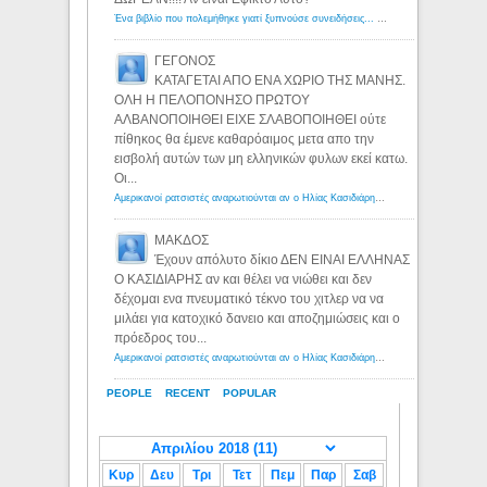
Ένα βιβλίο που πολεμήθηκε γιατί ξυπνούσε συνειδήσεις... - Λόγιος Ερμής | Η γνώση ξεκινάει με την αναζήτηση...
ΓΕΓΟΝΟΣ
ΚΑΤΑΓΕΤΑΙ ΑΠΟ ΕΝΑ ΧΩΡΙΟ ΤΗΣ ΜΑΝΗΣ.
ΟΛΗ Η ΠΕΛΟΠΟΝΗΣΟ ΠΡΩΤΟΥ
ΑΛΒΑΝΟΠΟΙΗΘΕΙ ΕΙΧΕ ΣΛΑΒΟΠΟΙΗΘΕΙ ούτε
πίθηκος θα έμενε καθαρόαιμος μετα απο την
εισβολή αυτών των μη ελληνικών φυλων εκεί κατω.
Οι...
Αμερικανοί ρατσιστές αναρωτιούνται αν ο Ηλίας Κασιδιάρης ανήκει στη λευκή φυλή... - Λόγιος Ερμής
ΜΑΚΔΟΣ
Έχουν απόλυτο δίκιο ΔΕΝ ΕΙΝΑΙ ΕΛΛΗΝΑΣ
Ο ΚΑΣΙΔΙΑΡΗΣ αν και θέλει να νιώθει και δεν
δέχομαι ενα πνευματικό τέκνο του χιτλερ να να
μιλάει για κατοχικό δανειο και αποζημιώσεις και ο
πρόεδρος του...
Αμερικανοί ρατσιστές αναρωτιούνται αν ο Ηλίας Κασιδιάρης ανήκει στη λευκή φυλή... - Λόγιος Ερμής
PEOPLE
RECENT
POPULAR
Κυρ
Δευ
Τρι
Τετ
Πεμ
Παρ
Σαβ