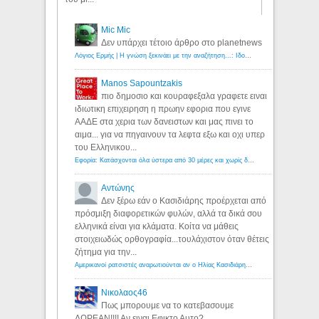
Mic Mic
Δεν υπάρχει τέτοιο άρθρο στο planetnews
Λόγιος Ερμής | Η γνώση ξεκινάει με την αναζήτηση...: Ιδού οι 18 που χρωστούν 11 δις ευρώ!
Manos Sapountzakis
πιο δημοσιο και κουραφεξαλα γραφετε ειναι
ιδιωτικη επιχειρηση η πρωην εφορια που εγινε
ΑΑΔΕ στα χερια των δανειστων και μας πινει το
αιμα... για να πηγαινουν τα λεφτα εξω και οχι υπερ
του Ελληνικου...
Εφορία: Κατάσχονται όλα ύστερα από 30 μέρες και χωρίς δικαστικές αποφάσεις - Λόγιος Ερμής
Αντώνης
Δεν ξέρω εάν ο Κασιδιάρης προέρχεται από
πρόσμιξη διαφορετικών φυλών, αλλά τα δικά σου
ελληνικά είναι για κλάματα. Κοίτα να μάθεις
στοιχειωδώς ορθογραφία...τουλάχιστον όταν θέτεις
ζήτημα για την...
Αμερικανοί ρατσιστές αναρωτιούνται αν ο Ηλίας Κασιδιάρης ανήκει στη λευκή φυλή... - Λόγιος Ερμής
Νικολαος46
Πως μπορουμε να το κατεβασουμε
ΔΩΡΕΑΝ!!!! Αν ειναι Εφικτο Αυτο?