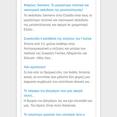
Φάκελος Siemens: Το μεγαλύτερο πολιτικό και
οικονομικό σκάνδαλο της μεταπολίτευσης!
Το σκάνδαλο Siemens στην Ελλάδα είναι ίσως το
μεγαλύτερο πολιτικό και οικονομικό σκάνδαλο
της μεταπολίτευσης και αφορά σε χρηματισμό
Ελλήν...
Συγκλονίζει η κατάθεση της συζύγου του Γκιόλια
Έπειτα από 3,5 χρόνια κλήθηκε στην
Αντιτρομοκρατική η σύζυγος και μητέρα των
παιδιών του Σωκράτη Γκιόλια, Αδαμαντία, και
δήλωσε: «Μας έλεγ...
Aιέν αριστεύειν!
Σε ένα από τα Ομηρικά έπη, την Ιλιάδα, δύναται
κανείς να εντοπίσει (και μάλιστα δύο φορές) μια
έκφραση-συμβουλή που αποτέλεσε ιδανικό για...
Το πείραμα του βατράχου που μας αφορά
όλους...
Η θεωρία του βατράχου λες και έχει επινοηθεί για
μας. Την ξέρετε; Είναι πολύ διδακτική.
Το τελειότερο εργαλείο που επινόησε ποτε ο