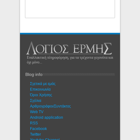
Εναλλακτική πληροφόρηση, για τα τρέχοντα γεγονότα και
όχι μόνο...
Blog info
Σχετικά με εμάς
Eπικοινωνία
Όροι Χρήσης
Σχόλια
Αρθρογράφοι/Συντάκτες
Web TV
Android application
RSS
Facebook
Twitter
Youtube Channel