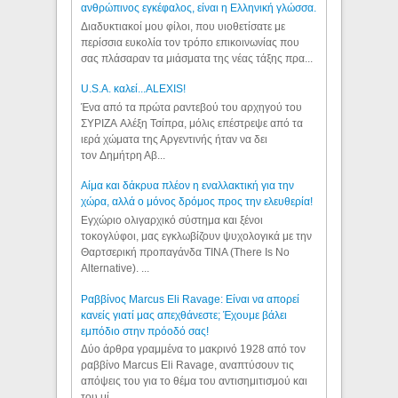
ανθρώπινος εγκέφαλος, είναι η Ελληνική γλώσσα.
Διαδυκτιακοί μου φίλοι, που υιοθετίσατε με
περίσσια ευκολία τον τρόπο επικοινωνίας που
σας πλάσαραν τα μιάσματα της νέας τάξης πρα...
U.S.A. καλεί...ALEXIS!
Ένα από τα πρώτα ραντεβού του αρχηγού του
ΣΥΡΙΖΑ Αλέξη Τσίπρα, μόλις επέστρεψε από τα
ιερά χώματα της Αργεντινής ήταν να δει
τον Δημήτρη Αβ...
Αίμα και δάκρυα πλέον η εναλλακτική για την
χώρα, αλλά ο μόνος δρόμος προς την ελευθερία!
Εγχώριο ολιγαρχικό σύστημα και ξένοι
τοκογλύφοι, μας εγκλωβίζουν ψυχολογικά με την
Θαρτσερική προπαγάνδα TINA (There Is No
Alternative). ...
Ραββίνος Marcus Eli Ravage: Είναι να απορεί
κανείς γιατί μας απεχθάνεστε; Έχουμε βάλει
εμπόδιο στην πρόοδό σας!
Δύο άρθρα γραμμένα το μακρινό 1928 από τον
ραββίνο Marcus Eli Ravage, αναπτύσουν τις
απόψεις του για το θέμα του αντισημιτισμού και
του μί...