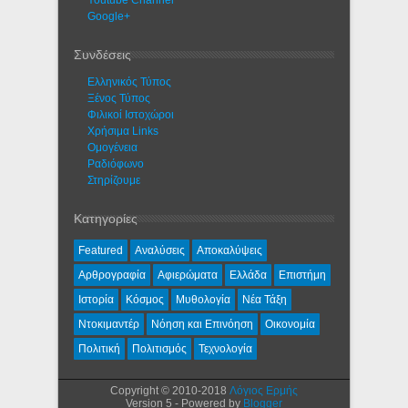
Google+
Συνδέσεις
Ελληνικός Τύπος
Ξένος Τύπος
Φιλικοί Ιστοχώροι
Χρήσιμα Links
Ομογένεια
Ραδιόφωνο
Στηρίζουμε
Κατηγορίες
Featured
Αναλύσεις
Αποκαλύψεις
Αρθρογραφία
Αφιερώματα
Ελλάδα
Επιστήμη
Ιστορία
Κόσμος
Μυθολογία
Νέα Τάξη
Ντοκιμαντέρ
Νόηση και Επινόηση
Οικονομία
Πολιτική
Πολιτισμός
Τεχνολογία
Copyright © 2010-2018
Λόγιος Ερμής
Version 5 - Powered by
Blogger