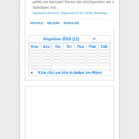
μιλάει για κατοχικό δανειο και αποζημιώσεις και ο
πρόεδρος του...
Αμερικανοί ρατσιστές αναρωτιούνται αν ο Ηλίας Κασιδιάρης ανήκει στη λευκή φυλή... - Λόγιος Ερμής
PEOPLE
RECENT
POPULAR
Κυρ
Δευ
Τρι
Τετ
Πεμ
Παρ
Σαβ
◄
Κλίκ εδώ για όλα τα άρθρα του Μήνα