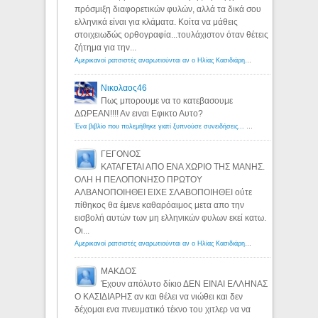
πρόσμιξη διαφορετικών φυλών, αλλά τα δικά σου
ελληνικά είναι για κλάματα. Κοίτα να μάθεις
στοιχειωδώς ορθογραφία...τουλάχιστον όταν θέτεις
ζήτημα για την...
Αμερικανοί ρατσιστές αναρωτιούνται αν ο Ηλίας Κασιδιάρης ανήκει στη λευκή φυλή... - Λόγιος Ερμής
Νικολαος46
Πως μπορουμε να το κατεβασουμε
ΔΩΡΕΑΝ!!!! Αν ειναι Εφικτο Αυτο?
Ένα βιβλίο που πολεμήθηκε γιατί ξυπνούσε συνειδήσεις... - Λόγιος Ερμής | Η γνώση ξεκινάει με την αναζήτηση...
ΓΕΓΟΝΟΣ
ΚΑΤΑΓΕΤΑΙ ΑΠΟ ΕΝΑ ΧΩΡΙΟ ΤΗΣ ΜΑΝΗΣ.
ΟΛΗ Η ΠΕΛΟΠΟΝΗΣΟ ΠΡΩΤΟΥ
ΑΛΒΑΝΟΠΟΙΗΘΕΙ ΕΙΧΕ ΣΛΑΒΟΠΟΙΗΘΕΙ ούτε
πίθηκος θα έμενε καθαρόαιμος μετα απο την
εισβολή αυτών των μη ελληνικών φυλων εκεί κατω.
Οι...
Αμερικανοί ρατσιστές αναρωτιούνται αν ο Ηλίας Κασιδιάρης ανήκει στη λευκή φυλή... - Λόγιος Ερμής
ΜΑΚΔΟΣ
Έχουν απόλυτο δίκιο ΔΕΝ ΕΙΝΑΙ ΕΛΛΗΝΑΣ
Ο ΚΑΣΙΔΙΑΡΗΣ αν και θέλει να νιώθει και δεν
δέχομαι ενα πνευματικό τέκνο του χιτλερ να να