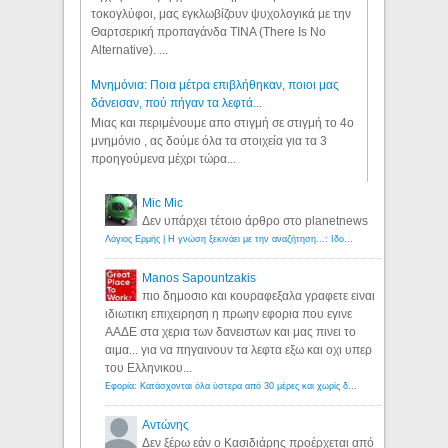
τοκογλύφοι, μας εγκλωβίζουν ψυχολογικά με την
Θαρτσερική προπαγάνδα TINA (There Is No
Alternative). ...
Μνημόνια: Ποια μέτρα επιβλήθηκαν, ποιοι μας
δάνεισαν, πού πήγαν τα λεφτά...
Μιας και περιμένουμε απο στιγμή σε στιγμή το 4ο
μνημόνιο , ας δούμε όλα τα στοιχεία για τα 3
προηγούμενα μέχρι τώρα...
Mic Mic
Δεν υπάρχει τέτοιο άρθρο στο planetnews
Λόγιος Ερμής | Η γνώση ξεκινάει με την αναζήτηση...: Ιδού οι 18 που χρωστούν 11 δις ευρώ!
Manos Sapountzakis
πιο δημοσιο και κουραφεξαλα γραφετε ειναι
ιδιωτικη επιχειρηση η πρωην εφορια που εγινε
ΑΑΔΕ στα χερια των δανειστων και μας πινει το
αιμα... για να πηγαινουν τα λεφτα εξω και οχι υπερ
του Ελληνικου...
Εφορία: Κατάσχονται όλα ύστερα από 30 μέρες και χωρίς δικαστικές αποφάσεις - Λόγιος Ερμής
Αντώνης
Δεν ξέρω εάν ο Κασιδιάρης προέρχεται από