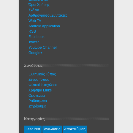
Όροι Χρήσης
Σχόλια
Αρθρογράφοι/Συντάκτες
Web TV
Android application
RSS
Facebook
Twitter
Youtube Channel
Google+
Συνδέσεις
Ελληνικός Τύπος
Ξένος Τύπος
Φιλικοί Ιστοχώροι
Χρήσιμα Links
Ομογένεια
Ραδιόφωνο
Στηρίζουμε
Κατηγορίες
Featured
Αναλύσεις
Αποκαλύψεις