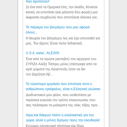
Aιέν αριστεύειν!
Σε ένα από τα Ομηρικά έπη, την Ιλιάδα, δύναται
κανείς να εντοπίσει (και μάλιστα δύο φορές) μια
έκφραση-συμβουλή που αποτέλεσε ιδανικό για...
Το πείραμα του βατράχου που μας αφορά
όλους...
Η θεωρία του βατράχου λες και έχει επινοηθεί για
μας. Την ξέρετε; Είναι πολύ διδακτική.
U.S.A. καλεί...ALEXIS!
Ένα από τα πρώτα ραντεβού του αρχηγού του
ΣΥΡΙΖΑ Αλέξη Τσίπρα, μόλις επέστρεψε από τα
ιερά χώματα της Αργεντινής ήταν να δει
τον Δημήτρη Αβ...
Το τελειότερο εργαλείο που επινόησε ποτε ο
ανθρώπινος εγκέφαλος, είναι η Ελληνική γλώσσα.
Διαδυκτιακοί μου φίλοι, που υιοθετίσατε με
περίσσια ευκολία τον τρόπο επικοινωνίας που
σας πλάσαραν τα μιάσματα της νέας τάξης πρα...
Αίμα και δάκρυα πλέον η εναλλακτική για την
χώρα, αλλά ο μόνος δρόμος προς την ελευθερία!
Εγχώριο ολιγαρχικό σύστημα και ξένοι