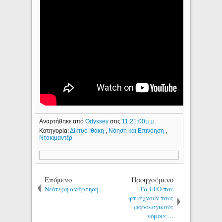
Αναρτήθηκε από
Odyssey
στις
11:21:00 μ.μ.
Κατηγορία:
Δίκτυο Ιθάκη
,
Νόηση και Επινόηση
,
Ντοκιμαντέρ
Επόμενο
Προηγούμενο
Νεότερη ανάρτηση
Τα UFO που
φτιάχνουν τους
φορολογικούς
νόμους…