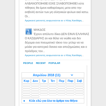
ΑΛΒΑΝΟΠΟΙΗΘΕΙ ΕΙΧΕ ΣΛΑΒΟΠΟΙΗΘΕΙ ούτε
πίθηκος θα έμενε καθαρόαιμος μετα απο την
εισβολή αυτών των μη ελληνικών φυλων εκεί κατω.
Οι...
Αμερικανοί ρατσιστές αναρωτιούνται αν ο Ηλίας Κασιδιάρης ανήκει στη λευκή φυλή... - Λόγιος Ερμής
ΜΑΚΔΟΣ
Έχουν απόλυτο δίκιο ΔΕΝ ΕΙΝΑΙ ΕΛΛΗΝΑΣ
Ο ΚΑΣΙΔΙΑΡΗΣ αν και θέλει να νιώθει και δεν
δέχομαι ενα πνευματικό τέκνο του χιτλερ να να
μιλάει για κατοχικό δανειο και αποζημιώσεις και ο
πρόεδρος του...
Αμερικανοί ρατσιστές αναρωτιούνται αν ο Ηλίας Κασιδιάρης ανήκει στη λευκή φυλή... - Λόγιος Ερμής
PEOPLE
RECENT
POPULAR
Κυρ
Δευ
Τρι
Τετ
Πεμ
Παρ
Σαβ
◄
Κλίκ εδώ για όλα τα άρθρα του Μήνα