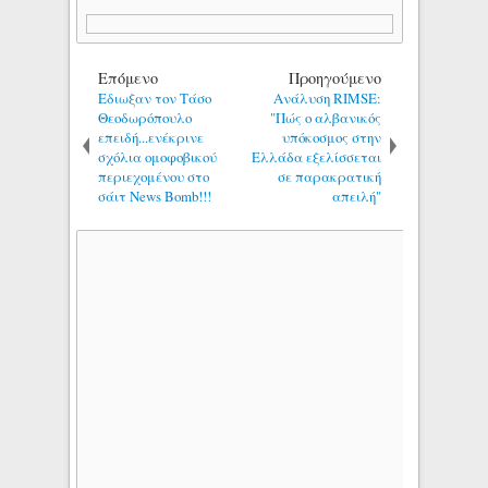
Επόμενο
Προηγούμενο
Εδιωξαν τον Τάσο
Ανάλυση RIMSE:
Θεοδωρόπουλο
"Πώς ο αλβανικός
επειδή...ενέκρινε
υπόκοσμος στην
σχόλια ομοφοβικού
Ελλάδα εξελίσσεται
περιεχομένου στο
σε παρακρατική
σάιτ News Bomb!!!
απειλή"