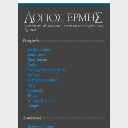
Εναλλακτική πληροφόρηση, για τα τρέχοντα γεγονότα και
όχι μόνο...
Blog info
Σχετικά με εμάς
Eπικοινωνία
Όροι Χρήσης
Σχόλια
Αρθρογράφοι/Συντάκτες
Web TV
Android application
RSS
Facebook
Twitter
Youtube Channel
Google+
Συνδέσεις
Ελληνικός Τύπος