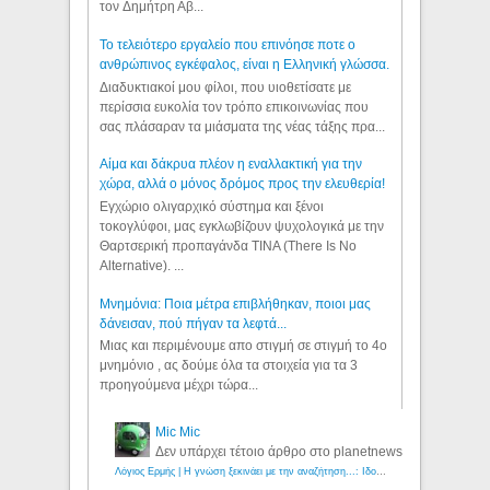
τον Δημήτρη Αβ...
Το τελειότερο εργαλείο που επινόησε ποτε ο
ανθρώπινος εγκέφαλος, είναι η Ελληνική γλώσσα.
Διαδυκτιακοί μου φίλοι, που υιοθετίσατε με
περίσσια ευκολία τον τρόπο επικοινωνίας που
σας πλάσαραν τα μιάσματα της νέας τάξης πρα...
Αίμα και δάκρυα πλέον η εναλλακτική για την
χώρα, αλλά ο μόνος δρόμος προς την ελευθερία!
Εγχώριο ολιγαρχικό σύστημα και ξένοι
τοκογλύφοι, μας εγκλωβίζουν ψυχολογικά με την
Θαρτσερική προπαγάνδα TINA (There Is No
Alternative). ...
Μνημόνια: Ποια μέτρα επιβλήθηκαν, ποιοι μας
δάνεισαν, πού πήγαν τα λεφτά...
Μιας και περιμένουμε απο στιγμή σε στιγμή το 4ο
μνημόνιο , ας δούμε όλα τα στοιχεία για τα 3
προηγούμενα μέχρι τώρα...
Mic Mic
Δεν υπάρχει τέτοιο άρθρο στο planetnews
Λόγιος Ερμής | Η γνώση ξεκινάει με την αναζήτηση...: Ιδού οι 18 που χρωστούν 11 δις ευρώ!