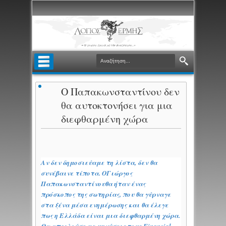
O Παπακωνσταντίνου δεν
θα αυτοκτονήσει για μια
διεφθαρμένη χώρα
Αν δεν δημοσιεύαμε τη λίστα, δεν θα
συνέβαινε τίποτα. ΟΓιώργος
Παπακωνσταντίνουθα ήταν ένας
πρόσκοπος της σωτηρίας, που θα γύρναγε
στα ξένα μέσα ενημέρωσης και θα έλεγε
πως η Ελλάδα είναι μια διεφθαρμένη χώρα.