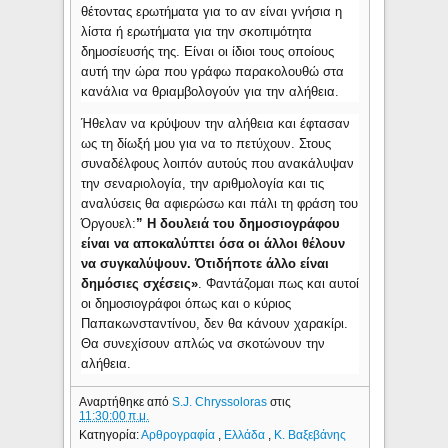
θέτοντας ερωτήματα για το αν είναι γνήσια η
λίστα ή ερωτήματα για την σκοπιμότητα
δημοσίευσής της. Είναι οι ίδιοι τους οποίους
αυτή την ώρα που γράφω παρακολουθώ στα
κανάλια να θριαμβολογούν για την αλήθεια.
Ήθελαν να κρύψουν την αλήθεια και έφτασαν
ως τη δίωξή μου για να το πετύχουν. Στους
συναδέλφους λοιπόν αυτούς που ανακάλυψαν
την σεναριολογία, την αριθμολογία και τις
αναλύσεις θα αφιερώσω και πάλι τη φράση του
Όργουελ:
” Η δουλειά του δημοσιογράφου
είναι να αποκαλύπτει όσα οι άλλοι θέλουν
να συγκαλύψουν. Ότιδήποτε άλλο είναι
δημόσιες σχέσεις»
. Φαντάζομαι πως και αυτοί
οι δημοσιογράφοι όπως και ο κύριος
Παπακωνσταντίνου, δεν θα κάνουν χαρακίρι.
Θα συνεχίσουν απλώς να σκοτώνουν την
αλήθεια.
Αναρτήθηκε από
S.J. Chryssoloras
στις
11:30:00 π.μ.
Κατηγορία:
Αρθρογραφία
,
Ελλάδα
,
Κ. Βαξεβάνης