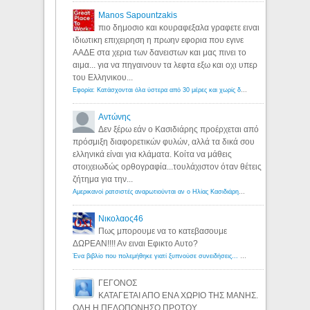
Manos Sapountzakis
πιο δημοσιο και κουραφεξαλα γραφετε ειναι
ιδιωτικη επιχειρηση η πρωην εφορια που εγινε
ΑΑΔΕ στα χερια των δανειστων και μας πινει το
αιμα... για να πηγαινουν τα λεφτα εξω και οχι υπερ
του Ελληνικου...
Εφορία: Κατάσχονται όλα ύστερα από 30 μέρες και χωρίς δικαστικές αποφάσεις - Λόγιος Ερμής
Αντώνης
Δεν ξέρω εάν ο Κασιδιάρης προέρχεται από
πρόσμιξη διαφορετικών φυλών, αλλά τα δικά σου
ελληνικά είναι για κλάματα. Κοίτα να μάθεις
στοιχειωδώς ορθογραφία...τουλάχιστον όταν θέτεις
ζήτημα για την...
Αμερικανοί ρατσιστές αναρωτιούνται αν ο Ηλίας Κασιδιάρης ανήκει στη λευκή φυλή... - Λόγιος Ερμής
Νικολαος46
Πως μπορουμε να το κατεβασουμε
ΔΩΡΕΑΝ!!!! Αν ειναι Εφικτο Αυτο?
Ένα βιβλίο που πολεμήθηκε γιατί ξυπνούσε συνειδήσεις... - Λόγιος Ερμής | Η γνώση ξεκινάει με την αναζήτηση...
ΓΕΓΟΝΟΣ
ΚΑΤΑΓΕΤΑΙ ΑΠΟ ΕΝΑ ΧΩΡΙΟ ΤΗΣ ΜΑΝΗΣ.
ΟΛΗ Η ΠΕΛΟΠΟΝΗΣΟ ΠΡΩΤΟΥ