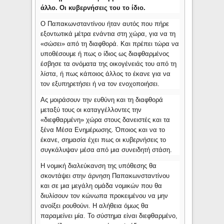
άλλο. Οι κυβερνήσεις του το ίδιο.
Ο Παπακωνσταντίνου ήταν αυτός που πήρε
εξοντωτικά μέτρα ενάντια στη χώρα, για να τη
«σώσει» από τη διαφθορά. Και πρέπει τώρα να
υποθέσουμε ή πως ο ίδιος ως διαφθαρμένος
έσβησε τα ονόματα της οικογένειάς του από τη
λίστα, ή πως κάποιος άλλος το έκανε για να
τον εξυπηρετήσει ή να τον ενοχοποιήσει.
Ας μοιράσουν την ευθύνη και τη διαφθορά
μεταξύ τους οι καταγγέλλοντες την
«διεφθαρμένη» χώρα στους δανειστές και τα
ξένα Μέσα Ενημέρωσης. Όποιος και να το
έκανε, σημασία έχει πως οι κυβερνήσεις το
συγκάλυψαν μέσα από μια συνειδητή στάση.
Η νομική διαλεύκανση της υπόθεσης θα
σκοντάψει στην άρνηση Παπακωνσταντίνου
και σε μια μεγάλη ομάδα νομικών που θα
διυλίσουν τον κώνωπα προκειμένου να μην
ανοίξει ρουθούνι. Η αλήθεια όμως θα
παραμείνει μία. Το σύστημα είναι διεφθαρμένο,