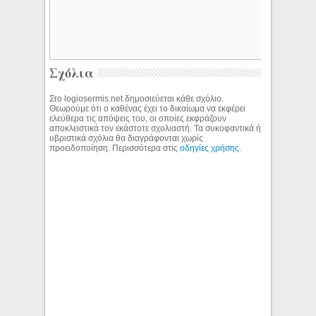
Σχόλια
Στο logiosermis.net δημοσιεύεται κάθε σχόλιο.
Θεωρούμε ότι ο καθένας έχει το δικαίωμα να εκφέρει
ελεύθερα τις απόψεις του, οι οποίες εκφράζουν
αποκλειστικά τον εκάστοτε σχολιαστή. Τα συκοφαντικά ή
υβριστικά σχόλια θα διαγράφονται χωρίς
προειδοποίηση. Περισσότερα στις
οδηγίες χρήσης
.