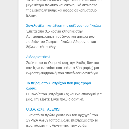
μεγαλύτερο πολιτικό και οικονομικό σκάνδαλο
της μεταπολίτευσης και αφορά σε χρηματισμό
Ελλήν...
Συγκλονίζει η κατάθεση της συζύγου του Γκιόλια
Έπειτα από 3,5 χρόνια κλήθηκε στην
Αντιτρομοκρατική η σύζυγος και μητέρα των
παιδιών του Σωκράτη Γκιόλια, Αδαμαντία, και
δήλωσε: «Μας έλεγ...
Aιέν αριστεύειν!
Σε ένα από τα Ομηρικά έπη, την Ιλιάδα, δύναται
κανείς να εντοπίσει (και μάλιστα δύο φορές) μια
έκφραση-συμβουλή που αποτέλεσε ιδανικό για...
Το πείραμα του βατράχου που μας αφορά
όλους...
Η θεωρία του βατράχου λες και έχει επινοηθεί για
μας. Την ξέρετε; Είναι πολύ διδακτική.
U.S.A. καλεί...ALEXIS!
Ένα από τα πρώτα ραντεβού του αρχηγού του
ΣΥΡΙΖΑ Αλέξη Τσίπρα, μόλις επέστρεψε από τα
ιερά χώματα της Αργεντινής ήταν να δει