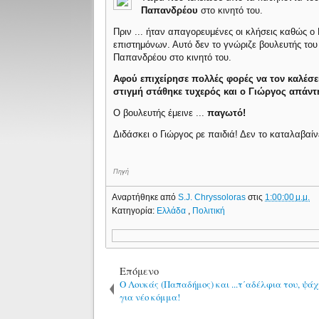
Παπανδρέου
στο κινητό του.
Πριν ... ήταν απαγορευμένες οι κλήσεις καθώς ο 
επιστημόνων. Αυτό δεν το γνώριζε βουλευτής το
Παπανδρέου στο κινητό του.
Αφού επιχείρησε πολλές φορές να τον καλέσει
στιγμή στάθηκε τυχερός και ο Γιώργος απάντη
Ο βουλευτής έμεινε ...
παγωτό!
Διδάσκει ο Γιώργος ρε παιδιά! Δεν το καταλαβαίνετ
Πηγή
Αναρτήθηκε από
S.J. Chryssoloras
στις
1:00:00 μ.μ.
Κατηγορία:
Ελλάδα
,
Πολιτική
Επόμενο
Ο Λουκάς (Παπαδήμος) και ...τ΄αδέλφια του, ψά
για νέο κόμμα!