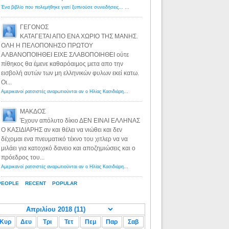
Ένα βιβλίο που πολεμήθηκε γιατί ξυπνούσε συνειδήσεις... - Λόγιος Ερμής | Η γνώση ξεκινάει με την αναζήτηση...
ΓΕΓΟΝΟΣ
ΚΑΤΑΓΕΤΑΙ ΑΠΟ ΕΝΑ ΧΩΡΙΟ ΤΗΣ ΜΑΝΗΣ.
ΟΛΗ Η ΠΕΛΟΠΟΝΗΣΟ ΠΡΩΤΟΥ
ΑΛΒΑΝΟΠΟΙΗΘΕΙ ΕΙΧΕ ΣΛΑΒΟΠΟΙΗΘΕΙ ούτε
πίθηκος θα έμενε καθαρόαιμος μετα απο την
εισβολή αυτών των μη ελληνικών φυλων εκεί κατω.
Οι...
Αμερικανοί ρατσιστές αναρωτιούνται αν ο Ηλίας Κασιδιάρης ανήκει στη λευκή φυλή... - Λόγιος Ερμής
·
8 yea
ΜΑΚΔΟΣ
Έχουν απόλυτο δίκιο ΔΕΝ ΕΙΝΑΙ ΕΛΛΗΝΑΣ
Ο ΚΑΣΙΔΙΑΡΗΣ αν και θέλει να νιώθει και δεν
δέχομαι ενα πνευματικό τέκνο του χιτλερ να να
μιλάει για κατοχικό δανειο και αποζημιώσεις και ο
πρόεδρος του...
Αμερικανοί ρατσιστές αναρωτιούνται αν ο Ηλίας Κασιδιάρης ανήκει στη λευκή φυλή... - Λόγιος Ερμής
·
8 yea
PEOPLE
RECENT
POPULAR
Κυρ
Δευ
Τρι
Τετ
Πεμ
Παρ
Σαβ