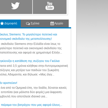
Δημοφιλή
Σχόλια
Αρχείο
κελος Siemens: Το μεγαλύτερο πολιτικό και
κονομικό σκάνδαλο της μεταπολίτευσης!
 σκάνδαλο Siemens στην Ελλάδα είναι ίσως το
γαλύτερο πολιτικό και οικονομικό σκάνδαλο της
ταπολίτευσης και αφορά σε χρηματισμό Ελλήν...
γκλονίζει η κατάθεση της συζύγου του Γκιόλια
ειτα από 3,5 χρόνια κλήθηκε στην Αντιτρομοκρατική
σύζυγος και μητέρα των παιδιών του Σωκράτη
ιόλια, Αδαμαντία, και δήλωσε: «Μας έλεγ...
έν αριστεύειν!
 ένα από τα Ομηρικά έπη, την Ιλιάδα, δύναται κανείς
 εντοπίσει (και μάλιστα δύο φορές) μια έκφραση-
μβουλή που αποτέλεσε ιδανικό για...
 πείραμα του βατράχου που μας αφορά όλους...