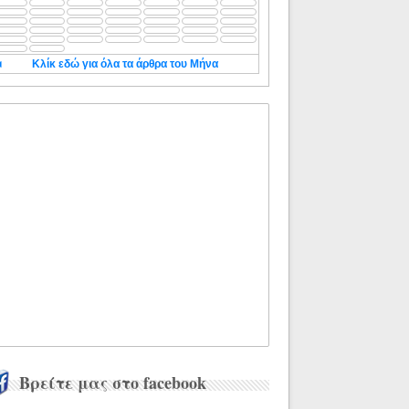
◄
Κλίκ εδώ για όλα τα άρθρα του Μήνα
Βρείτε μας στο facebook