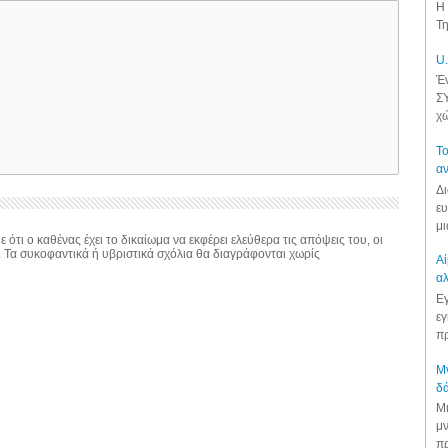
Η 
Τη
U.
Έν
ΣΥ
χώ
Το
αν
Δι
ευ
μι
 ότι ο καθένας έχει το δικαίωμα να εκφέρει ελεύθερα τις απόψεις του, οι
. Τα συκοφαντικά ή υβριστικά σχόλια θα διαγράφονται χωρίς
Αί
αλ
Εγ
εγ
πρ
Μν
δά
Μι
μν
πρ