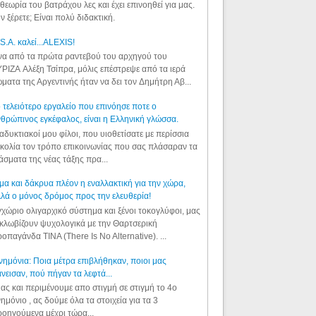
θεωρία του βατράχου λες και έχει επινοηθεί για μας.
ν ξέρετε; Είναι πολύ διδακτική.
S.A. καλεί...ALEXIS!
α από τα πρώτα ραντεβού του αρχηγού του
ΡΙΖΑ Αλέξη Τσίπρα, μόλις επέστρεψε από τα ιερά
ματα της Αργεντινής ήταν να δει τον Δημήτρη Αβ...
 τελειότερο εργαλείο που επινόησε ποτε ο
θρώπινος εγκέφαλος, είναι η Ελληνική γλώσσα.
αδυκτιακοί μου φίλοι, που υιοθετίσατε με περίσσια
κολία τον τρόπο επικοινωνίας που σας πλάσαραν τα
άσματα της νέας τάξης πρα...
μα και δάκρυα πλέον η εναλλακτική για την χώρα,
λά ο μόνος δρόμος προς την ελευθερία!
χώριο ολιγαρχικό σύστημα και ξένοι τοκογλύφοι, μας
κλωβίζουν ψυχολογικά με την Θαρτσερική
οπαγάνδα TINA (There Is No Alternative). ...
ημόνια: Ποια μέτρα επιβλήθηκαν, ποιοι μας
νεισαν, πού πήγαν τα λεφτά...
ας και περιμένουμε απο στιγμή σε στιγμή το 4ο
ημόνιο , ας δούμε όλα τα στοιχεία για τα 3
οηγούμενα μέχρι τώρα...