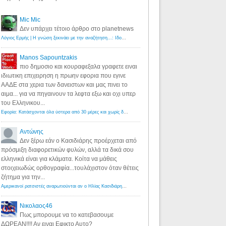
Mic Mic
Δεν υπάρχει τέτοιο άρθρο στο planetnews
Λόγιος Ερμής | Η γνώση ξεκινάει με την αναζήτηση...: Ιδού οι 18 που χρωστούν 11 δις ευρώ!
·
6 years ago
Manos Sapountzakis
πιο δημοσιο και κουραφεξαλα γραφετε ειναι
ιδιωτικη επιχειρηση η πρωην εφορια που εγινε
ΑΑΔΕ στα χερια των δανειστων και μας πινει το
αιμα... για να πηγαινουν τα λεφτα εξω και οχι υπερ
του Ελληνικου...
Εφορία: Κατάσχονται όλα ύστερα από 30 μέρες και χωρίς δικαστικές αποφάσεις - Λόγιος Ερμής
·
6 years ag
Αντώνης
Δεν ξέρω εάν ο Κασιδιάρης προέρχεται από
πρόσμιξη διαφορετικών φυλών, αλλά τα δικά σου
ελληνικά είναι για κλάματα. Κοίτα να μάθεις
στοιχειωδώς ορθογραφία...τουλάχιστον όταν θέτεις
ζήτημα για την...
Αμερικανοί ρατσιστές αναρωτιούνται αν ο Ηλίας Κασιδιάρης ανήκει στη λευκή φυλή... - Λόγιος Ερμής
·
7 yea
Νικολαος46
Πως μπορουμε να το κατεβασουμε
ΔΩΡΕΑΝ!!!! Αν ειναι Εφικτο Αυτο?