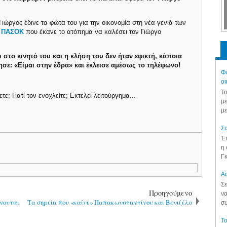
Γιώργος έδινε τα φώτα του για την οικονομία στη νέα γενιά των
υ
ΠΑΣΟΚ
που έκανε το ατόπημα να καλέσει τον Γιώργο
 στο κινητό του και η κλήση του δεν ήταν εφικτή, κάποια
σε: «Είμαι στην έδρα» και έκλεισε αμέσως το τηλέφωνο!
Φά
οι
Το
ε; Γιατί τον ενοχλείτε; Εκτελεί λειτούργημα...
με
με
Συ
Έπ
η 
Γκ
Aι
Σε
Προηγούμενο
να
χνονται
Τα σημεία που «καίνε» Παπακωνσταντίνου και Βενιζέλο
συ
Το