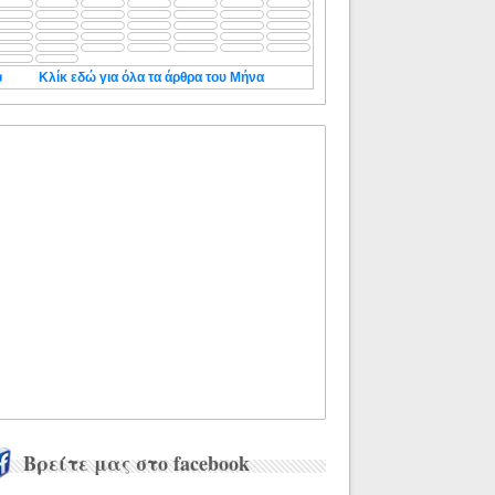
◄
Κλίκ εδώ για όλα τα άρθρα του Μήνα
Βρείτε μας στο facebook