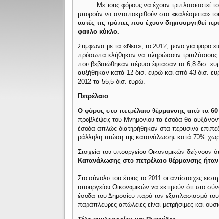
Με τους φόρους να έχουν τριπλασιαστεί το
μπορούν να ανταποκριθούν στα «καλέσματα» το
αυτές τις τρύπες που έχουν δημιουργηθεί πρ
φαύλο κύκλο.
Σύμφωνα με τα «Νέα», το 2012, μόνο για φόρο ει
πρόσωπα κλήθηκαν να πληρώσουν τριπλάσιους φόρ
που βεβαιώθηκαν πέρυσι έφτασαν τα 6,8 δισ. ευρ
αυξήθηκαν κατά 12 δισ. ευρώ και από 43 δισ. ευ
2012 τα 55,5 δισ. ευρώ.
Πετρέλαιο
Ο φόρος στο πετρέλαιο θέρμανσης
από τα 60
προβλέψεις του Μνημονίου τα έσοδα θα αυξάνοντ
έσοδα απλώς διατηρήθηκαν στα περυσινά επίπεδ
ράλληλη πτώση της κατανάλωσης κατά 70% χωρίς
Στοιχεία του υπουργείου Οικονομικών δείχνουν ό
Κατανάλωσης στο πετρέλαιο θέρμανσης ήταν 
Στο σύνολο του έτους το 2011 οι αντίστοιχες εισ
υπουργείου Οικονομικών να εκτιμούν ότι στο σύν
έσοδα του Δημοσίου παρά τον εξαπλασιασμό του
παράπλευρες απώλειες είναι μετρήσιμες και ουσι