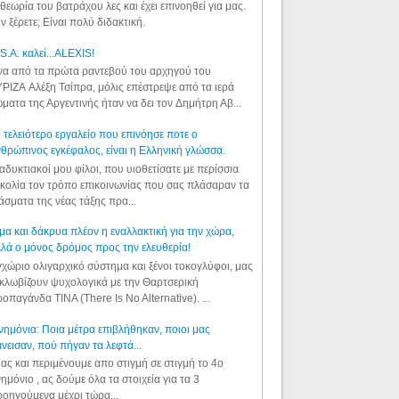
θεωρία του βατράχου λες και έχει επινοηθεί για μας.
ν ξέρετε; Είναι πολύ διδακτική.
S.A. καλεί...ALEXIS!
α από τα πρώτα ραντεβού του αρχηγού του
ΡΙΖΑ Αλέξη Τσίπρα, μόλις επέστρεψε από τα ιερά
ματα της Αργεντινής ήταν να δει τον Δημήτρη Αβ...
 τελειότερο εργαλείο που επινόησε ποτε ο
θρώπινος εγκέφαλος, είναι η Ελληνική γλώσσα.
αδυκτιακοί μου φίλοι, που υιοθετίσατε με περίσσια
κολία τον τρόπο επικοινωνίας που σας πλάσαραν τα
άσματα της νέας τάξης πρα...
μα και δάκρυα πλέον η εναλλακτική για την χώρα,
λά ο μόνος δρόμος προς την ελευθερία!
χώριο ολιγαρχικό σύστημα και ξένοι τοκογλύφοι, μας
κλωβίζουν ψυχολογικά με την Θαρτσερική
οπαγάνδα TINA (There Is No Alternative). ...
ημόνια: Ποια μέτρα επιβλήθηκαν, ποιοι μας
νεισαν, πού πήγαν τα λεφτά...
ας και περιμένουμε απο στιγμή σε στιγμή το 4ο
ημόνιο , ας δούμε όλα τα στοιχεία για τα 3
οηγούμενα μέχρι τώρα...