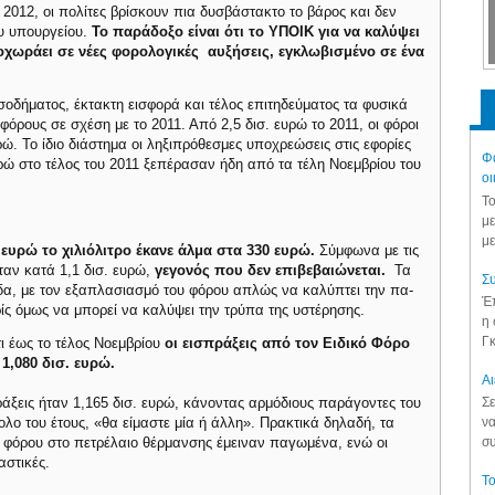
 2012, οι πολίτες βρίσκουν πια δυσβάστακτο το βάρος και δεν
υ υπουργείου.
Το παράδοξο είναι ότι το ΥΠΟΙΚ για να καλύψει
οχωράει σε νέες φορολογικές αυξήσεις, εγκλωβισμένο σε ένα
σοδήματος, έκτακτη εισφορά και τέλος επιτηδεύματος τα φυσικά
ους σε σχέση με το 2011. Από 2,5 δισ. ευρώ το 2011, οι φόροι
ώ. Το ίδιο διάστημα οι ληξιπρόθεσμες υποχρεώσεις στις εφορίες
Φά
ρώ στο τέλος του 2011 ξεπέρασαν ήδη από τα τέλη Νοεμβρίου του
οι
Το
με
με
 ευρώ το χιλιόλιτρο έκανε άλμα στα 330 ευρώ.
Σύμφωνα με τις
αν κατά 1,1 δισ. ευρώ,
γεγονός που δεν επιβεβαιώνεται.
Τα
Συ
α, με τον εξαπλασιασμό του φόρου απλώς να καλύπτει την πα-
Έπ
 όμως να μπορεί να καλύψει την τρύπα της υστέρησης.
η 
Γκ
τι έως το τέλος Νοεμβρίου
οι εισπράξεις από τον Ειδικό Φόρο
1,080 δισ. ευρώ.
Aι
πράξεις ήταν 1,165 δισ. ευρώ, κάνοντας αρμόδιους παράγοντες του
Σε
ολο του έτους, «θα είμαστε μία ή άλλη». Πρακτικά δηλαδή, τα
να
 φόρου στο πετρέλαιο θέρμανσης έμειναν παγωμένα, ενώ οι
συ
αστικές.
Το