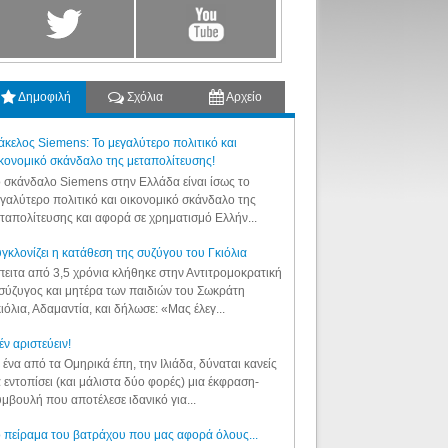
Δημοφιλή
Σχόλια
Αρχείο
κελος Siemens: Το μεγαλύτερο πολιτικό και
κονομικό σκάνδαλο της μεταπολίτευσης!
 σκάνδαλο Siemens στην Ελλάδα είναι ίσως το
γαλύτερο πολιτικό και οικονομικό σκάνδαλο της
ταπολίτευσης και αφορά σε χρηματισμό Ελλήν...
γκλονίζει η κατάθεση της συζύγου του Γκιόλια
ειτα από 3,5 χρόνια κλήθηκε στην Αντιτρομοκρατική
σύζυγος και μητέρα των παιδιών του Σωκράτη
ιόλια, Αδαμαντία, και δήλωσε: «Μας έλεγ...
έν αριστεύειν!
 ένα από τα Ομηρικά έπη, την Ιλιάδα, δύναται κανείς
 εντοπίσει (και μάλιστα δύο φορές) μια έκφραση-
μβουλή που αποτέλεσε ιδανικό για...
 πείραμα του βατράχου που μας αφορά όλους...