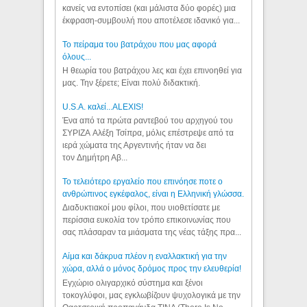
κανείς να εντοπίσει (και μάλιστα δύο φορές) μια
έκφραση-συμβουλή που αποτέλεσε ιδανικό για...
Το πείραμα του βατράχου που μας αφορά
όλους...
Η θεωρία του βατράχου λες και έχει επινοηθεί για
μας. Την ξέρετε; Είναι πολύ διδακτική.
U.S.A. καλεί...ALEXIS!
Ένα από τα πρώτα ραντεβού του αρχηγού του
ΣΥΡΙΖΑ Αλέξη Τσίπρα, μόλις επέστρεψε από τα
ιερά χώματα της Αργεντινής ήταν να δει
τον Δημήτρη Αβ...
Το τελειότερο εργαλείο που επινόησε ποτε ο
ανθρώπινος εγκέφαλος, είναι η Ελληνική γλώσσα.
Διαδυκτιακοί μου φίλοι, που υιοθετίσατε με
περίσσια ευκολία τον τρόπο επικοινωνίας που
σας πλάσαραν τα μιάσματα της νέας τάξης πρα...
Αίμα και δάκρυα πλέον η εναλλακτική για την
χώρα, αλλά ο μόνος δρόμος προς την ελευθερία!
Εγχώριο ολιγαρχικό σύστημα και ξένοι
τοκογλύφοι, μας εγκλωβίζουν ψυχολογικά με την