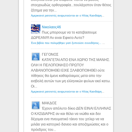
στοιχειωδώς ορθογραφία...τουλάχιστον όταν θέτεις
ζήτημα για την...
Αμερικανοί ρατσιστές αναρωτιούνται αν ο Ηλίας Κασιδιάρης ανήκει στη λευκή φυλή... - Λόγιος Ερμής
Νικολαος46
Πως μπορουμε να το κατεβασουμε
ΔΩΡΕΑΝ!!!! Αν ειναι Εφικτο Αυτο?
Ένα βιβλίο που πολεμήθηκε γιατί ξυπνούσε συνειδήσεις... - Λόγιος Ερμής | Η γνώση ξεκινάει με την αναζήτηση...
ΓΕΓΟΝΟΣ
ΚΑΤΑΓΕΤΑΙ ΑΠΟ ΕΝΑ ΧΩΡΙΟ ΤΗΣ ΜΑΝΗΣ.
ΟΛΗ Η ΠΕΛΟΠΟΝΗΣΟ ΠΡΩΤΟΥ
ΑΛΒΑΝΟΠΟΙΗΘΕΙ ΕΙΧΕ ΣΛΑΒΟΠΟΙΗΘΕΙ ούτε
πίθηκος θα έμενε καθαρόαιμος μετα απο την
εισβολή αυτών των μη ελληνικών φυλων εκεί κατω.
Οι...
Αμερικανοί ρατσιστές αναρωτιούνται αν ο Ηλίας Κασιδιάρης ανήκει στη λευκή φυλή... - Λόγιος Ερμής
ΜΑΚΔΟΣ
Έχουν απόλυτο δίκιο ΔΕΝ ΕΙΝΑΙ ΕΛΛΗΝΑΣ
Ο ΚΑΣΙΔΙΑΡΗΣ αν και θέλει να νιώθει και δεν
δέχομαι ενα πνευματικό τέκνο του χιτλερ να να
μιλάει για κατοχικό δανειο και αποζημιώσεις και ο
πρόεδρος του...