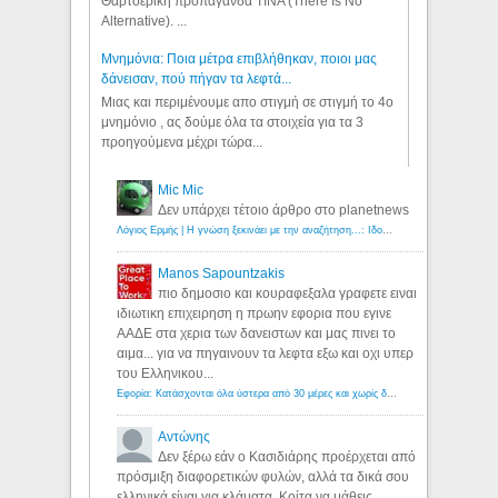
Θαρτσερική προπαγάνδα TINA (There Is No
Alternative). ...
Μνημόνια: Ποια μέτρα επιβλήθηκαν, ποιοι μας
δάνεισαν, πού πήγαν τα λεφτά...
Μιας και περιμένουμε απο στιγμή σε στιγμή το 4ο
μνημόνιο , ας δούμε όλα τα στοιχεία για τα 3
προηγούμενα μέχρι τώρα...
Mic Mic
Δεν υπάρχει τέτοιο άρθρο στο planetnews
Λόγιος Ερμής | Η γνώση ξεκινάει με την αναζήτηση...: Ιδού οι 18 που χρωστούν 11 δις ευρώ!
Manos Sapountzakis
πιο δημοσιο και κουραφεξαλα γραφετε ειναι
ιδιωτικη επιχειρηση η πρωην εφορια που εγινε
ΑΑΔΕ στα χερια των δανειστων και μας πινει το
αιμα... για να πηγαινουν τα λεφτα εξω και οχι υπερ
του Ελληνικου...
Εφορία: Κατάσχονται όλα ύστερα από 30 μέρες και χωρίς δικαστικές αποφάσεις - Λόγιος Ερμής
Αντώνης
Δεν ξέρω εάν ο Κασιδιάρης προέρχεται από
πρόσμιξη διαφορετικών φυλών, αλλά τα δικά σου
ελληνικά είναι για κλάματα. Κοίτα να μάθεις