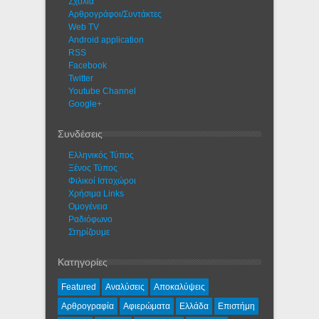
Σχόλια
Αρθρογράφοι/Συντάκτες
Web TV
Android application
RSS
Facebook
Twitter
Youtube Channel
Google+
Συνδέσεις
Ελληνικός Τύπος
Ξένος Τύπος
Φιλικοί Ιστοχώροι
Χρήσιμα Links
Ομογένεια
Ραδιόφωνο
Στηρίζουμε
Κατηγορίες
Featured
Αναλύσεις
Αποκαλύψεις
Αρθρογραφία
Αφιερώματα
Ελλάδα
Επιστήμη