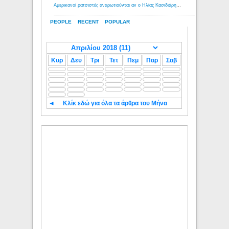
Αμερικανοί ρατσιστές αναρωτιούνται αν ο Ηλίας Κασιδιάρης ανήκει στη λευκή φυλή... - Λόγιος Ερμής
PEOPLE
RECENT
POPULAR
Κυρ
Δευ
Τρι
Τετ
Πεμ
Παρ
Σαβ
◄
Κλίκ εδώ για όλα τα άρθρα του Μήνα