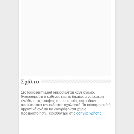
Σχόλια
Στο logiosermis.net δημοσιεύεται κάθε σχόλιο.
Θεωρούμε ότι ο καθένας έχει το δικαίωμα να εκφέρει
ελεύθερα τις απόψεις του, οι οποίες εκφράζουν
αποκλειστικά τον εκάστοτε σχολιαστή. Τα συκοφαντικά ή
υβριστικά σχόλια θα διαγράφονται χωρίς
προειδοποίηση. Περισσότερα στις
οδηγίες χρήσης
.