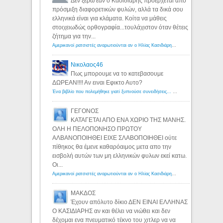
Δεν ξέρω εάν ο Κασιδιάρης προέρχεται από
πρόσμιξη διαφορετικών φυλών, αλλά τα δικά σου
ελληνικά είναι για κλάματα. Κοίτα να μάθεις
στοιχειωδώς ορθογραφία...τουλάχιστον όταν θέτεις
ζήτημα για την...
Αμερικανοί ρατσιστές αναρωτιούνται αν ο Ηλίας Κασιδιάρης ανήκει στη λευκή φυλή... - Λόγιος Ερμής
Νικολαος46
Πως μπορουμε να το κατεβασουμε
ΔΩΡΕΑΝ!!!! Αν ειναι Εφικτο Αυτο?
Ένα βιβλίο που πολεμήθηκε γιατί ξυπνούσε συνειδήσεις... - Λόγιος Ερμής | Η γνώση ξεκινάει με την αναζήτηση...
ΓΕΓΟΝΟΣ
ΚΑΤΑΓΕΤΑΙ ΑΠΟ ΕΝΑ ΧΩΡΙΟ ΤΗΣ ΜΑΝΗΣ.
ΟΛΗ Η ΠΕΛΟΠΟΝΗΣΟ ΠΡΩΤΟΥ
ΑΛΒΑΝΟΠΟΙΗΘΕΙ ΕΙΧΕ ΣΛΑΒΟΠΟΙΗΘΕΙ ούτε
πίθηκος θα έμενε καθαρόαιμος μετα απο την
εισβολή αυτών των μη ελληνικών φυλων εκεί κατω.
Οι...
Αμερικανοί ρατσιστές αναρωτιούνται αν ο Ηλίας Κασιδιάρης ανήκει στη λευκή φυλή... - Λόγιος Ερμής
ΜΑΚΔΟΣ
Έχουν απόλυτο δίκιο ΔΕΝ ΕΙΝΑΙ ΕΛΛΗΝΑΣ
Ο ΚΑΣΙΔΙΑΡΗΣ αν και θέλει να νιώθει και δεν
δέχομαι ενα πνευματικό τέκνο του χιτλερ να να