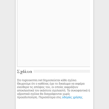
Σχόλια
Στο logiosermis.net δημοσιεύεται κάθε σχόλιο.
Θεωρούμε ότι ο καθένας έχει το δικαίωμα να εκφέρει
ελεύθερα τις απόψεις του, οι οποίες εκφράζουν
αποκλειστικά τον εκάστοτε σχολιαστή. Τα συκοφαντικά ή
υβριστικά σχόλια θα διαγράφονται χωρίς
προειδοποίηση. Περισσότερα στις
οδηγίες χρήσης
.