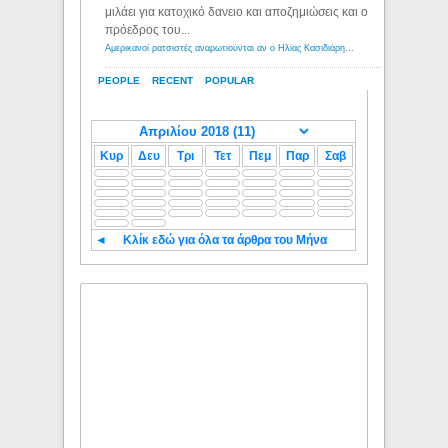
μιλάει για κατοχικό δανειο και αποζημιώσεις και ο
πρόεδρος του...
Αμερικανοί ρατσιστές αναρωτιούνται αν ο Ηλίας Κασιδιάρης ανήκει στη λευκή φυλή... - Λόγιος Ερμής
PEOPLE
RECENT
POPULAR
Κυρ
Δευ
Τρι
Τετ
Πεμ
Παρ
Σαβ
◄
Κλίκ εδώ για όλα τα άρθρα του Μήνα