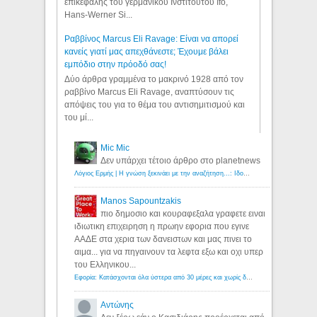
επικεφαλής του γερμανικού Ινστιτούτου Ifo,
Hans-Werner Si...
Ραββίνος Marcus Eli Ravage: Είναι να απορεί
κανείς γιατί μας απεχθάνεστε; Έχουμε βάλει
εμπόδιο στην πρόοδό σας!
Δύο άρθρα γραμμένα το μακρινό 1928 από τον
ραββίνο Marcus Eli Ravage, αναπτύσουν τις
απόψεις του για το θέμα του αντισημιτισμού και
του μί...
Mic Mic
Δεν υπάρχει τέτοιο άρθρο στο planetnews
Λόγιος Ερμής | Η γνώση ξεκινάει με την αναζήτηση...: Ιδού οι 18 που χρωστούν 11 δις ευρώ!
Manos Sapountzakis
πιο δημοσιο και κουραφεξαλα γραφετε ειναι
ιδιωτικη επιχειρηση η πρωην εφορια που εγινε
ΑΑΔΕ στα χερια των δανειστων και μας πινει το
αιμα... για να πηγαινουν τα λεφτα εξω και οχι υπερ
του Ελληνικου...
Εφορία: Κατάσχονται όλα ύστερα από 30 μέρες και χωρίς δικαστικές αποφάσεις - Λόγιος Ερμής
Αντώνης