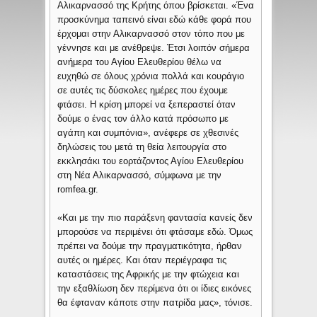
Αλικαρνασσό της Κρήτης όπου βρίσκεται.
«Ένα
προσκύνημα ταπεινό είναι εδώ κάθε φορά που
έρχομαι στην Αλικαρνασσό στον τόπο που με
γέννησε και με ανέθρεψε. Έτσι λοιπόν σήμερα
ανήμερα του Αγίου Ελευθερίου θέλω να
ευχηθώ σε όλους χρόνια πολλά και κουράγιο
σε αυτές τις δύσκολες ημέρες που έχουμε
φτάσει. Η κρίση μπορεί να ξεπεραστεί όταν
δούμε ο ένας τον άλλο κατά πρόσωπο με
αγάπη και συμπόνια», ανέφερε σε χθεσινές
δηλώσεις του μετά τη θεία λειτουργία στο
εκκλησάκι του εορτάζοντος Αγίου Ελευθερίου
στη Νέα Αλικαρνασσό, σύμφωνα με την
romfea.gr.
«Και με την πιο παράξενη φαντασία κανείς δεν
μπορούσε να περιμένει ότι φτάσαμε εδώ. Όμως
πρέπει να δούμε την πραγματικότητα, ήρθαν
αυτές οι ημέρες. Και όταν περιέγραφα τις
καταστάσεις της Αφρικής με την φτώχεια και
την εξαθλίωση δεν περίμενα ότι οι ίδιες εικόνες
θα έφταναν κάποτε στην πατρίδα μας», τόνισε.