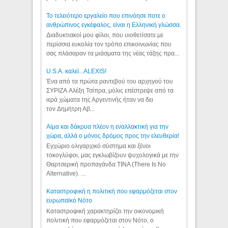
Το τελειότερο εργαλείο που επινόησε ποτε ο
ανθρώπινος εγκέφαλος, είναι η Ελληνική γλώσσα.
Διαδυκτιακοί μου φίλοι, που υιοθετίσατε με
περίσσια ευκολία τον τρόπο επικοινωνίας που
σας πλάσαραν τα μιάσματα της νέας τάξης πρα...
U.S.A. καλεί...ALEXIS!
Ένα από τα πρώτα ραντεβού του αρχηγού του
ΣΥΡΙΖΑ Αλέξη Τσίπρα, μόλις επέστρεψε από τα
ιερά χώματα της Αργεντινής ήταν να δει
τον Δημήτρη Αβ...
Αίμα και δάκρυα πλέον η εναλλακτική για την
χώρα, αλλά ο μόνος δρόμος προς την ελευθερία!
Εγχώριο ολιγαρχικό σύστημα και ξένοι
τοκογλύφοι, μας εγκλωβίζουν ψυχολογικά με την
Θαρτσερική προπαγάνδα TINA (There Is No
Alternative). ...
Καταστροφική η πολιτική που εφαρμόζεται στον
ευρωπαϊκό Νότο
Καταστροφική χαρακτηρίζει την οικονομική
πολιτική που εφαρμόζεται στον Νότο, ο