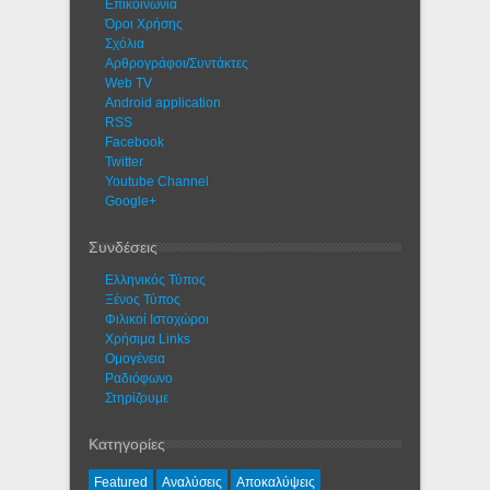
Eπικοινωνία
Όροι Χρήσης
Σχόλια
Αρθρογράφοι/Συντάκτες
Web TV
Android application
RSS
Facebook
Twitter
Youtube Channel
Google+
Συνδέσεις
Ελληνικός Τύπος
Ξένος Τύπος
Φιλικοί Ιστοχώροι
Χρήσιμα Links
Ομογένεια
Ραδιόφωνο
Στηρίζουμε
Κατηγορίες
Featured
Αναλύσεις
Αποκαλύψεις