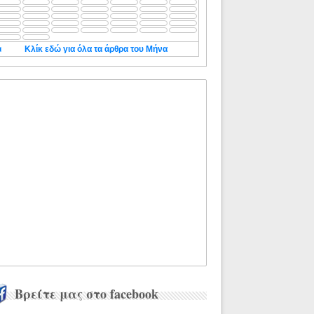
◄
Κλίκ εδώ για όλα τα άρθρα του Μήνα
Βρείτε μας στο facebook