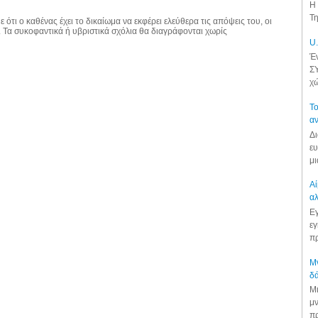
Η 
Τη
 ότι ο καθένας έχει το δικαίωμα να εκφέρει ελεύθερα τις απόψεις του, οι
. Τα συκοφαντικά ή υβριστικά σχόλια θα διαγράφονται χωρίς
U.
Έν
ΣΥ
χώ
Το
αν
Δι
ευ
μι
Αί
αλ
Εγ
εγ
πρ
Μν
δά
Μι
μν
πρ