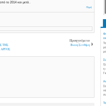
από το 2014 και μετά..
Πηγή
.
Φά
οι
Προηγούμενο
Το
Σ ΤΗΣ
Βιαιη Συνθήκη
με
 ΑΡΓΟΣ
με
Συ
Έπ
η 
Γκ
Aι
Σε
να
συ
Το