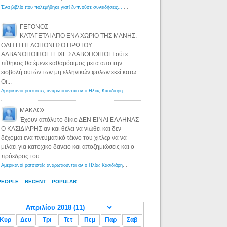
Ένα βιβλίο που πολεμήθηκε γιατί ξυπνούσε συνειδήσεις... - Λόγιος Ερμής | Η γνώση ξεκινάει με την αναζήτηση...
ΓΕΓΟΝΟΣ
ΚΑΤΑΓΕΤΑΙ ΑΠΟ ΕΝΑ ΧΩΡΙΟ ΤΗΣ ΜΑΝΗΣ.
ΟΛΗ Η ΠΕΛΟΠΟΝΗΣΟ ΠΡΩΤΟΥ
ΑΛΒΑΝΟΠΟΙΗΘΕΙ ΕΙΧΕ ΣΛΑΒΟΠΟΙΗΘΕΙ ούτε
πίθηκος θα έμενε καθαρόαιμος μετα απο την
εισβολή αυτών των μη ελληνικών φυλων εκεί κατω.
Οι...
Αμερικανοί ρατσιστές αναρωτιούνται αν ο Ηλίας Κασιδιάρης ανήκει στη λευκή φυλή... - Λόγιος Ερμής
·
8 yea
ΜΑΚΔΟΣ
Έχουν απόλυτο δίκιο ΔΕΝ ΕΙΝΑΙ ΕΛΛΗΝΑΣ
Ο ΚΑΣΙΔΙΑΡΗΣ αν και θέλει να νιώθει και δεν
δέχομαι ενα πνευματικό τέκνο του χιτλερ να να
μιλάει για κατοχικό δανειο και αποζημιώσεις και ο
πρόεδρος του...
Αμερικανοί ρατσιστές αναρωτιούνται αν ο Ηλίας Κασιδιάρης ανήκει στη λευκή φυλή... - Λόγιος Ερμής
·
8 yea
PEOPLE
RECENT
POPULAR
Κυρ
Δευ
Τρι
Τετ
Πεμ
Παρ
Σαβ