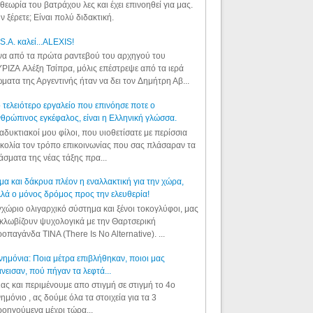
θεωρία του βατράχου λες και έχει επινοηθεί για μας.
ν ξέρετε; Είναι πολύ διδακτική.
S.A. καλεί...ALEXIS!
α από τα πρώτα ραντεβού του αρχηγού του
ΡΙΖΑ Αλέξη Τσίπρα, μόλις επέστρεψε από τα ιερά
ματα της Αργεντινής ήταν να δει τον Δημήτρη Αβ...
 τελειότερο εργαλείο που επινόησε ποτε ο
θρώπινος εγκέφαλος, είναι η Ελληνική γλώσσα.
αδυκτιακοί μου φίλοι, που υιοθετίσατε με περίσσια
κολία τον τρόπο επικοινωνίας που σας πλάσαραν τα
άσματα της νέας τάξης πρα...
μα και δάκρυα πλέον η εναλλακτική για την χώρα,
λά ο μόνος δρόμος προς την ελευθερία!
χώριο ολιγαρχικό σύστημα και ξένοι τοκογλύφοι, μας
κλωβίζουν ψυχολογικά με την Θαρτσερική
οπαγάνδα TINA (There Is No Alternative). ...
ημόνια: Ποια μέτρα επιβλήθηκαν, ποιοι μας
νεισαν, πού πήγαν τα λεφτά...
ας και περιμένουμε απο στιγμή σε στιγμή το 4ο
ημόνιο , ας δούμε όλα τα στοιχεία για τα 3
οηγούμενα μέχρι τώρα...