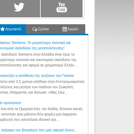
Δημοφιλή
Σχόλια
Αρχείο
κελος Siemens: Το μεγαλύτερο πολιτικό και
κονομικό σκάνδαλο της μεταπολίτευσης!
 σκάνδαλο Siemens στην Ελλάδα είναι ίσως το
γαλύτερο πολιτικό και οικονομικό σκάνδαλο της
ταπολίτευσης και αφορά σε χρηματισμό Ελλήν...
γκλονίζει η κατάθεση της συζύγου του Γκιόλια
ειτα από 3,5 χρόνια κλήθηκε στην Αντιτρομοκρατική
σύζυγος και μητέρα των παιδιών του Σωκράτη
ιόλια, Αδαμαντία, και δήλωσε: «Μας έλεγ...
έν αριστεύειν!
 ένα από τα Ομηρικά έπη, την Ιλιάδα, δύναται κανείς
 εντοπίσει (και μάλιστα δύο φορές) μια έκφραση-
μβουλή που αποτέλεσε ιδανικό για...
 πείραμα του βατράχου που μας αφορά όλους...