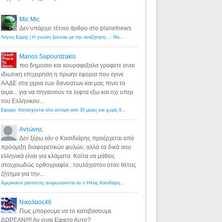
Mic Mic
Δεν υπάρχει τέτοιο άρθρο στο planetnews
Λόγιος Ερμής | Η γνώση ξεκινάει με την αναζήτηση...: Ιδού οι 18 που χρωστούν 11 δις ευρώ!
·
6 years ago
Manos Sapountzakis
πιο δημοσιο και κουραφεξαλα γραφετε ειναι
ιδιωτικη επιχειρηση η πρωην εφορια που εγινε
ΑΑΔΕ στα χερια των δανειστων και μας πινει το
αιμα... για να πηγαινουν τα λεφτα εξω και οχι υπερ
του Ελληνικου...
Εφορία: Κατάσχονται όλα ύστερα από 30 μέρες και χωρίς δικαστικές αποφάσεις - Λόγιος Ερμής
·
6 years ag
Αντώνης
Δεν ξέρω εάν ο Κασιδιάρης προέρχεται από
πρόσμιξη διαφορετικών φυλών, αλλά τα δικά σου
ελληνικά είναι για κλάματα. Κοίτα να μάθεις
στοιχειωδώς ορθογραφία...τουλάχιστον όταν θέτεις
ζήτημα για την...
Αμερικανοί ρατσιστές αναρωτιούνται αν ο Ηλίας Κασιδιάρης ανήκει στη λευκή φυλή... - Λόγιος Ερμής
·
7 yea
Νικολαος46
Πως μπορουμε να το κατεβασουμε
ΔΩΡΕΑΝ!!!! Αν ειναι Εφικτο Αυτο?