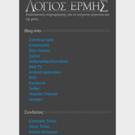
Εναλλακτική πληροφόρηση, για τα τρέχοντα γεγονότα και
όχι μόνο...
Blog info
Σχετικά με εμάς
Eπικοινωνία
Όροι Χρήσης
Σχόλια
Αρθρογράφοι/Συντάκτες
Web TV
Android application
RSS
Facebook
Twitter
Youtube Channel
Google+
Συνδέσεις
Ελληνικός Τύπος
Ξένος Τύπος
Φιλικοί Ιστοχώροι