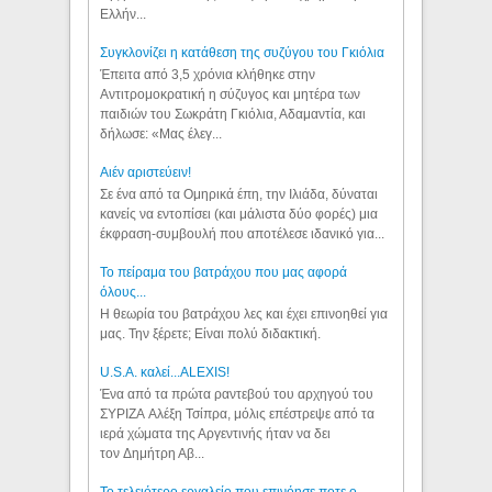
Ελλήν...
Συγκλονίζει η κατάθεση της συζύγου του Γκιόλια
Έπειτα από 3,5 χρόνια κλήθηκε στην
Αντιτρομοκρατική η σύζυγος και μητέρα των
παιδιών του Σωκράτη Γκιόλια, Αδαμαντία, και
δήλωσε: «Μας έλεγ...
Aιέν αριστεύειν!
Σε ένα από τα Ομηρικά έπη, την Ιλιάδα, δύναται
κανείς να εντοπίσει (και μάλιστα δύο φορές) μια
έκφραση-συμβουλή που αποτέλεσε ιδανικό για...
Το πείραμα του βατράχου που μας αφορά
όλους...
Η θεωρία του βατράχου λες και έχει επινοηθεί για
μας. Την ξέρετε; Είναι πολύ διδακτική.
U.S.A. καλεί...ALEXIS!
Ένα από τα πρώτα ραντεβού του αρχηγού του
ΣΥΡΙΖΑ Αλέξη Τσίπρα, μόλις επέστρεψε από τα
ιερά χώματα της Αργεντινής ήταν να δει
τον Δημήτρη Αβ...