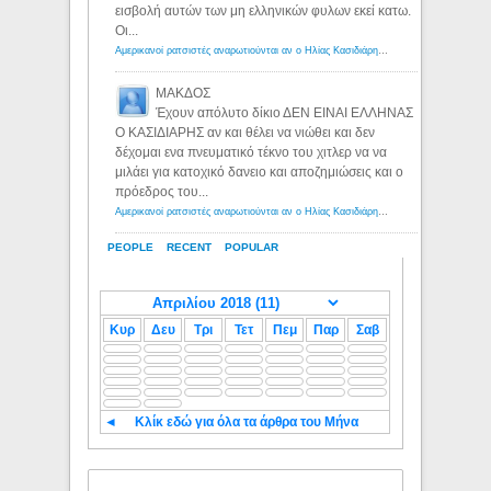
εισβολή αυτών των μη ελληνικών φυλων εκεί κατω.
Οι...
Αμερικανοί ρατσιστές αναρωτιούνται αν ο Ηλίας Κασιδιάρης ανήκει στη λευκή φυλή... - Λόγιος Ερμής
ΜΑΚΔΟΣ
Έχουν απόλυτο δίκιο ΔΕΝ ΕΙΝΑΙ ΕΛΛΗΝΑΣ
Ο ΚΑΣΙΔΙΑΡΗΣ αν και θέλει να νιώθει και δεν
δέχομαι ενα πνευματικό τέκνο του χιτλερ να να
μιλάει για κατοχικό δανειο και αποζημιώσεις και ο
πρόεδρος του...
Αμερικανοί ρατσιστές αναρωτιούνται αν ο Ηλίας Κασιδιάρης ανήκει στη λευκή φυλή... - Λόγιος Ερμής
PEOPLE
RECENT
POPULAR
Κυρ
Δευ
Τρι
Τετ
Πεμ
Παρ
Σαβ
◄
Κλίκ εδώ για όλα τα άρθρα του Μήνα