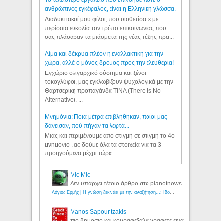
Το τελειότερο εργαλείο που επινόησε ποτε ο
ανθρώπινος εγκέφαλος, είναι η Ελληνική γλώσσα.
Διαδυκτιακοί μου φίλοι, που υιοθετίσατε με
περίσσια ευκολία τον τρόπο επικοινωνίας που
σας πλάσαραν τα μιάσματα της νέας τάξης πρα...
Αίμα και δάκρυα πλέον η εναλλακτική για την
χώρα, αλλά ο μόνος δρόμος προς την ελευθερία!
Εγχώριο ολιγαρχικό σύστημα και ξένοι
τοκογλύφοι, μας εγκλωβίζουν ψυχολογικά με την
Θαρτσερική προπαγάνδα TINA (There Is No
Alternative). ...
Μνημόνια: Ποια μέτρα επιβλήθηκαν, ποιοι μας
δάνεισαν, πού πήγαν τα λεφτά...
Μιας και περιμένουμε απο στιγμή σε στιγμή το 4ο
μνημόνιο , ας δούμε όλα τα στοιχεία για τα 3
προηγούμενα μέχρι τώρα...
Mic Mic
Δεν υπάρχει τέτοιο άρθρο στο planetnews
Λόγιος Ερμής | Η γνώση ξεκινάει με την αναζήτηση...: Ιδού οι 18 που χρωστούν 11 δις ευρώ!
Manos Sapountzakis
πιο δημοσιο και κουραφεξαλα γραφετε ειναι