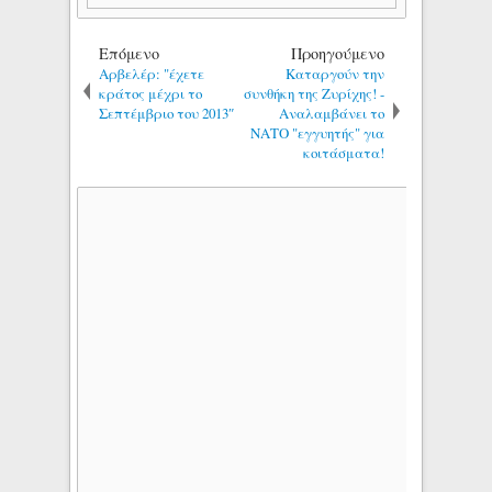
Επόμενο
Προηγούμενο
Αρβελέρ: "έχετε
Καταργούν την
κράτος μέχρι το
συνθήκη της Ζυρίχης! -
Σεπτέμβριο του 2013″
Αναλαμβάνει το
ΝΑΤΟ "εγγυητής" για
κοιτάσματα!