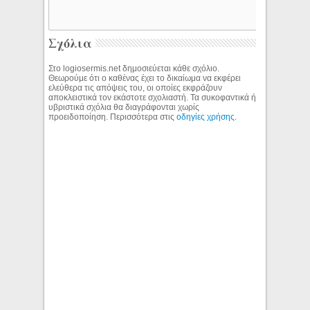
Σχόλια
Στο logiosermis.net δημοσιεύεται κάθε σχόλιο.
Θεωρούμε ότι ο καθένας έχει το δικαίωμα να εκφέρει
ελεύθερα τις απόψεις του, οι οποίες εκφράζουν
αποκλειστικά τον εκάστοτε σχολιαστή. Τα συκοφαντικά ή
υβριστικά σχόλια θα διαγράφονται χωρίς
προειδοποίηση. Περισσότερα στις
οδηγίες χρήσης
.