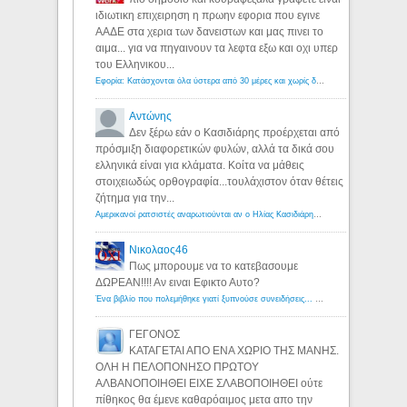
ιδιωτικη επιχειρηση η πρωην εφορια που εγινε
ΑΑΔΕ στα χερια των δανειστων και μας πινει το
αιμα... για να πηγαινουν τα λεφτα εξω και οχι υπερ
του Ελληνικου...
Εφορία: Κατάσχονται όλα ύστερα από 30 μέρες και χωρίς δικαστικές αποφάσεις - Λόγιος Ερμής
Αντώνης
Δεν ξέρω εάν ο Κασιδιάρης προέρχεται από
πρόσμιξη διαφορετικών φυλών, αλλά τα δικά σου
ελληνικά είναι για κλάματα. Κοίτα να μάθεις
στοιχειωδώς ορθογραφία...τουλάχιστον όταν θέτεις
ζήτημα για την...
Αμερικανοί ρατσιστές αναρωτιούνται αν ο Ηλίας Κασιδιάρης ανήκει στη λευκή φυλή... - Λόγιος Ερμής
Νικολαος46
Πως μπορουμε να το κατεβασουμε
ΔΩΡΕΑΝ!!!! Αν ειναι Εφικτο Αυτο?
Ένα βιβλίο που πολεμήθηκε γιατί ξυπνούσε συνειδήσεις... - Λόγιος Ερμής | Η γνώση ξεκινάει με την αναζήτηση...
ΓΕΓΟΝΟΣ
ΚΑΤΑΓΕΤΑΙ ΑΠΟ ΕΝΑ ΧΩΡΙΟ ΤΗΣ ΜΑΝΗΣ.
ΟΛΗ Η ΠΕΛΟΠΟΝΗΣΟ ΠΡΩΤΟΥ
ΑΛΒΑΝΟΠΟΙΗΘΕΙ ΕΙΧΕ ΣΛΑΒΟΠΟΙΗΘΕΙ ούτε
πίθηκος θα έμενε καθαρόαιμος μετα απο την