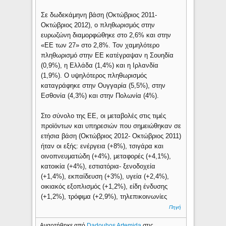
Σε δωδεκάμηνη βάση (Οκτώβριος 2011-
Οκτώβριος 2012), ο πληθωρισμός στην
ευρωζώνη διαμορφώθηκε στο 2,6% και στην
«ΕΕ των 27» στο 2,8%. Τον χαμηλότερο
πληθωρισμό στην ΕΕ κατέγραψαν η Σουηδία
(0,9%), η Ελλάδα (1,4%) και η Ιρλανδία
(1,9%). Ο υψηλότερος πληθωρισμός
καταγράφηκε στην Ουγγαρία (5,5%), στην
Εσθονία (4,3%) και στην Πολωνία (4%).
Στο σύνολο της ΕΕ, οι μεταβολές στις τιμές
προϊόντων και υπηρεσιών που σημειώθηκαν σε
ετήσια βάση (Οκτώβριος 2012- Οκτώβριος 2011)
ήταν οι εξής: ενέργεια (+8%), τσιγάρα και
οινοπνευματώδη (+4%), μεταφορές (+4,1%),
κατοικία (+4%), εστιατόρια- ξενοδοχεία
(+1,4%), εκπαίδευση (+3%), υγεία (+2,4%),
οικιακός εξοπλισμός (+1,2%), είδη ένδυσης
(+1,2%), τρόφιμα (+2,9%), τηλεπικοινωνίες
Πηγή
Αναρτήθηκε από
Dadouhos Artemida
στις