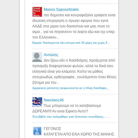
Manos Sapountzakis
πιο δημοσιο και κουραφεξαλα γραφετε ειναι
ιδιωτικη επιχειρηση η πρωην εφορια που εγινε
ΑΑΔΕ στα χερια των δανειστων και μας πινει το
αιμα... για να πηγαινουν τα λεφτα εξω και οχι υπερ
του Ελληνικου...
Εφορία: Κατάσχονται όλα ύστερα από 30 μέρες και χωρίς δικαστικές αποφάσεις - Λόγιος Ερμής
Αντώνης
Δεν ξέρω εάν ο Κασιδιάρης προέρχεται από
πρόσμιξη διαφορετικών φυλών, αλλά τα δικά σου
ελληνικά είναι για κλάματα. Κοίτα να μάθεις
στοιχειωδώς ορθογραφία...τουλάχιστον όταν θέτεις
ζήτημα για την...
Αμερικανοί ρατσιστές αναρωτιούνται αν ο Ηλίας Κασιδιάρης ανήκει στη λευκή φυλή... - Λόγιος Ερμής
Νικολαος46
Πως μπορουμε να το κατεβασουμε
ΔΩΡΕΑΝ!!!! Αν ειναι Εφικτο Αυτο?
Ένα βιβλίο που πολεμήθηκε γιατί ξυπνούσε συνειδήσεις... - Λόγιος Ερμής | Η γνώση ξεκινάει με την αναζήτηση...
ΓΕΓΟΝΟΣ
ΚΑΤΑΓΕΤΑΙ ΑΠΟ ΕΝΑ ΧΩΡΙΟ ΤΗΣ ΜΑΝΗΣ.