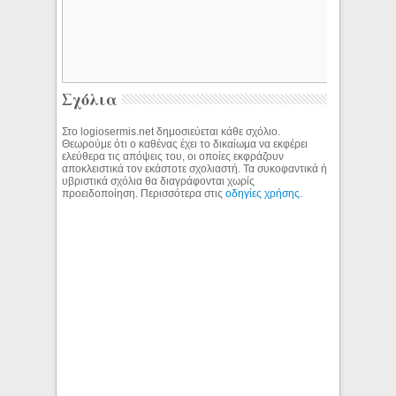
Σχόλια
Στο logiosermis.net δημοσιεύεται κάθε σχόλιο.
Θεωρούμε ότι ο καθένας έχει το δικαίωμα να εκφέρει
ελεύθερα τις απόψεις του, οι οποίες εκφράζουν
αποκλειστικά τον εκάστοτε σχολιαστή. Τα συκοφαντικά ή
υβριστικά σχόλια θα διαγράφονται χωρίς
προειδοποίηση. Περισσότερα στις
οδηγίες χρήσης
.