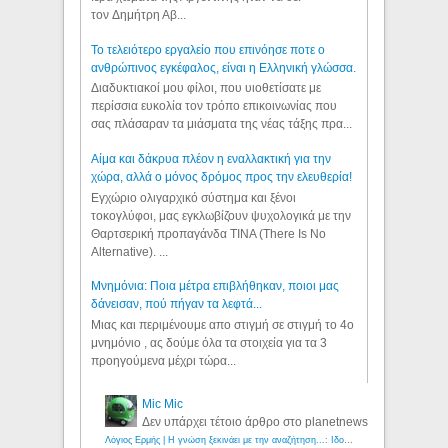
τον Δημήτρη Αβ...
Το τελειότερο εργαλείο που επινόησε ποτε ο
ανθρώπινος εγκέφαλος, είναι η Ελληνική γλώσσα.
Διαδυκτιακοί μου φίλοι, που υιοθετίσατε με
περίσσια ευκολία τον τρόπο επικοινωνίας που
σας πλάσαραν τα μιάσματα της νέας τάξης πρα...
Αίμα και δάκρυα πλέον η εναλλακτική για την
χώρα, αλλά ο μόνος δρόμος προς την ελευθερία!
Εγχώριο ολιγαρχικό σύστημα και ξένοι
τοκογλύφοι, μας εγκλωβίζουν ψυχολογικά με την
Θαρτσερική προπαγάνδα TINA (There Is No
Alternative). ...
Μνημόνια: Ποια μέτρα επιβλήθηκαν, ποιοι μας
δάνεισαν, πού πήγαν τα λεφτά...
Μιας και περιμένουμε απο στιγμή σε στιγμή το 4ο
μνημόνιο , ας δούμε όλα τα στοιχεία για τα 3
προηγούμενα μέχρι τώρα...
Mic Mic
Δεν υπάρχει τέτοιο άρθρο στο planetnews
Λόγιος Ερμής | Η γνώση ξεκινάει με την αναζήτηση...: Ιδού οι 18 που χρωστούν 11 δις ευρώ!