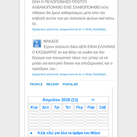
ΟΛΗ Η ΠΕΛΟΠΟΝΗΣΟ ΠΡΩΤΟΥ
ΑΛΒΑΝΟΠΟΙΗΘΕΙ ΕΙΧΕ ΣΛΑΒΟΠΟΙΗΘΕΙ ούτε
πίθηκος θα έμενε καθαρόαιμος μετα απο την
εισβολή αυτών των μη ελληνικών φυλων εκεί κατω.
Οι...
Αμερικανοί ρατσιστές αναρωτιούνται αν ο Ηλίας Κασιδιάρης ανήκει στη λευκή φυλή... - Λόγιος Ερμής
ΜΑΚΔΟΣ
Έχουν απόλυτο δίκιο ΔΕΝ ΕΙΝΑΙ ΕΛΛΗΝΑΣ
Ο ΚΑΣΙΔΙΑΡΗΣ αν και θέλει να νιώθει και δεν
δέχομαι ενα πνευματικό τέκνο του χιτλερ να να
μιλάει για κατοχικό δανειο και αποζημιώσεις και ο
πρόεδρος του...
Αμερικανοί ρατσιστές αναρωτιούνται αν ο Ηλίας Κασιδιάρης ανήκει στη λευκή φυλή... - Λόγιος Ερμής
PEOPLE
RECENT
POPULAR
Κυρ
Δευ
Τρι
Τετ
Πεμ
Παρ
Σαβ
◄
Κλίκ εδώ για όλα τα άρθρα του Μήνα