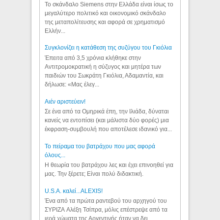
Το σκάνδαλο Siemens στην Ελλάδα είναι ίσως το
μεγαλύτερο πολιτικό και οικονομικό σκάνδαλο
της μεταπολίτευσης και αφορά σε χρηματισμό
Ελλήν...
Συγκλονίζει η κατάθεση της συζύγου του Γκιόλια
Έπειτα από 3,5 χρόνια κλήθηκε στην
Αντιτρομοκρατική η σύζυγος και μητέρα των
παιδιών του Σωκράτη Γκιόλια, Αδαμαντία, και
δήλωσε: «Μας έλεγ...
Aιέν αριστεύειν!
Σε ένα από τα Ομηρικά έπη, την Ιλιάδα, δύναται
κανείς να εντοπίσει (και μάλιστα δύο φορές) μια
έκφραση-συμβουλή που αποτέλεσε ιδανικό για...
Το πείραμα του βατράχου που μας αφορά
όλους...
Η θεωρία του βατράχου λες και έχει επινοηθεί για
μας. Την ξέρετε; Είναι πολύ διδακτική.
U.S.A. καλεί...ALEXIS!
Ένα από τα πρώτα ραντεβού του αρχηγού του
ΣΥΡΙΖΑ Αλέξη Τσίπρα, μόλις επέστρεψε από τα
ιερά χώματα της Αργεντινής ήταν να δει