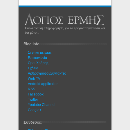
Εναλλακτική πληροφόρηση, για τα τρέχοντα γεγονότα και
όχι μόνο...
Blog info
Σχετικά με εμάς
Eπικοινωνία
Όροι Χρήσης
Σχόλια
Αρθρογράφοι/Συντάκτες
Web TV
Android application
RSS
Facebook
Twitter
Youtube Channel
Google+
Συνδέσεις