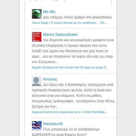
Mic Mic
Δεν υπάρχει τέτοιο άρθρο στο planetnews
Λόγιος Ερμής | Η γνώση ξεκινάει με την αναζήτηση...: Ιδού οι 18 που χρωστούν 11 δις ευρώ!
Manos Sapountzakis
πιο δημοσιο και κουραφεξαλα γραφετε ειναι
ιδιωτικη επιχειρηση η πρωην εφορια που εγινε
ΑΑΔΕ στα χερια των δανειστων και μας πινει το
αιμα... για να πηγαινουν τα λεφτα εξω και οχι υπερ
του Ελληνικου...
Εφορία: Κατάσχονται όλα ύστερα από 30 μέρες και χωρίς δικαστικές αποφάσεις - Λόγιος Ερμής
Αντώνης
Δεν ξέρω εάν ο Κασιδιάρης προέρχεται από
πρόσμιξη διαφορετικών φυλών, αλλά τα δικά σου
ελληνικά είναι για κλάματα. Κοίτα να μάθεις
στοιχειωδώς ορθογραφία...τουλάχιστον όταν θέτεις
ζήτημα για την...
Αμερικανοί ρατσιστές αναρωτιούνται αν ο Ηλίας Κασιδιάρης ανήκει στη λευκή φυλή... - Λόγιος Ερμής
Νικολαος46
Πως μπορουμε να το κατεβασουμε
ΔΩΡΕΑΝ!!!! Αν ειναι Εφικτο Αυτο?