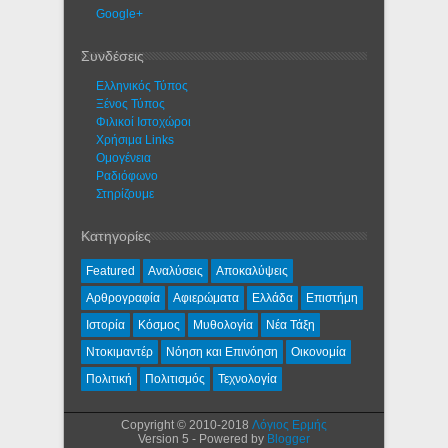
Google+
Συνδέσεις
Ελληνικός Τύπος
Ξένος Τύπος
Φιλικοί Ιστοχώροι
Χρήσιμα Links
Ομογένεια
Ραδιόφωνο
Στηρίζουμε
Κατηγορίες
Featured
Αναλύσεις
Αποκαλύψεις
Αρθρογραφία
Αφιερώματα
Ελλάδα
Επιστήμη
Ιστορία
Κόσμος
Μυθολογία
Νέα Τάξη
Ντοκιμαντέρ
Νόηση και Επινόηση
Οικονομία
Πολιτική
Πολιτισμός
Τεχνολογία
Copyright © 2010-2018
Λόγιος Ερμής
Version 5 - Powered by
Blogger