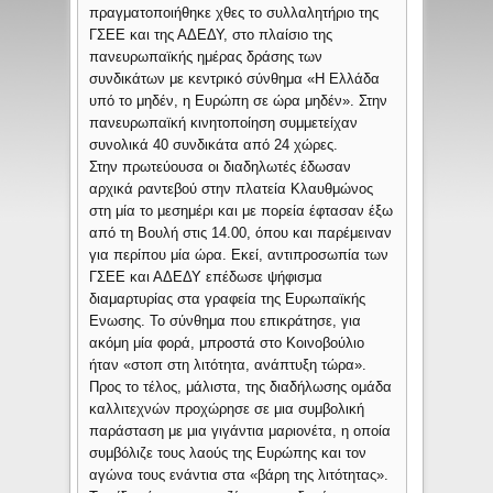
πραγματοποιήθηκε χθες το συλλαλητήριο της
ΓΣΕΕ και της ΑΔΕΔΥ, στο πλαίσιο της
πανευρωπαϊκής ημέρας δράσης των
συνδικάτων με κεντρικό σύνθημα «Η Ελλάδα
υπό το μηδέν, η Ευρώπη σε ώρα μηδέν». Στην
πανευρωπαϊκή κινητοποίηση συμμετείχαν
συνολικά 40 συνδικάτα από 24 χώρες.
Στην πρωτεύουσα οι διαδηλωτές έδωσαν
αρχικά ραντεβού στην πλατεία Κλαυθμώνος
στη μία το μεσημέρι και με πορεία έφτασαν έξω
από τη Βουλή στις 14.00, όπου και παρέμειναν
για περίπου μία ώρα. Εκεί, αντιπροσωπία των
ΓΣΕΕ και ΑΔΕΔΥ επέδωσε ψήφισμα
διαμαρτυρίας στα γραφεία της Ευρωπαϊκής
Ενωσης. Το σύνθημα που επικράτησε, για
ακόμη μία φορά, μπροστά στο Κοινοβούλιο
ήταν «στοπ στη λιτότητα, ανάπτυξη τώρα».
Προς το τέλος, μάλιστα, της διαδήλωσης ομάδα
καλλιτεχνών προχώρησε σε μια συμβολική
παράσταση με μια γιγάντια μαριονέτα, η οποία
συμβόλιζε τους λαούς της Ευρώπης και τον
αγώνα τους ενάντια στα «βάρη της λιτότητας».