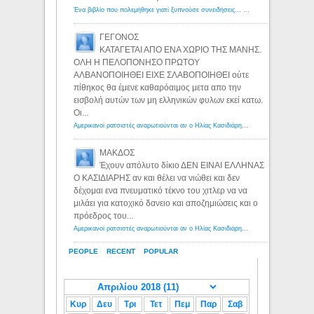
Ένα βιβλίο που πολεμήθηκε γιατί ξυπνούσε συνειδήσεις... - Λόγιος Ερμής | Η γνώση ξεκινάει με την αναζήτηση...
ΓΕΓΟΝΟΣ
ΚΑΤΑΓΕΤΑΙ ΑΠΟ ΕΝΑ ΧΩΡΙΟ ΤΗΣ ΜΑΝΗΣ.
ΟΛΗ Η ΠΕΛΟΠΟΝΗΣΟ ΠΡΩΤΟΥ
ΑΛΒΑΝΟΠΟΙΗΘΕΙ ΕΙΧΕ ΣΛΑΒΟΠΟΙΗΘΕΙ ούτε
πίθηκος θα έμενε καθαρόαιμος μετα απο την
εισβολή αυτών των μη ελληνικών φυλων εκεί κατω.
Οι...
Αμερικανοί ρατσιστές αναρωτιούνται αν ο Ηλίας Κασιδιάρης ανήκει στη λευκή φυλή... - Λόγιος Ερμής
ΜΑΚΔΟΣ
Έχουν απόλυτο δίκιο ΔΕΝ ΕΙΝΑΙ ΕΛΛΗΝΑΣ
Ο ΚΑΣΙΔΙΑΡΗΣ αν και θέλει να νιώθει και δεν
δέχομαι ενα πνευματικό τέκνο του χιτλερ να να
μιλάει για κατοχικό δανειο και αποζημιώσεις και ο
πρόεδρος του...
Αμερικανοί ρατσιστές αναρωτιούνται αν ο Ηλίας Κασιδιάρης ανήκει στη λευκή φυλή... - Λόγιος Ερμής
PEOPLE
RECENT
POPULAR
Κυρ
Δευ
Τρι
Τετ
Πεμ
Παρ
Σαβ