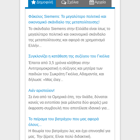
Δημοφιλή
Σχόλια
Αρχείο
Φάκελος Siemens: Το μεγαλύτερο πολιτικό και
οικονομικό σκάνδαλο της μεταπολίτευσης!
Το σκάνδαλο Siemens στην Ελλάδα είναι ίσως το
μεγαλύτερο πολιτικό και οικονομικό σκάνδαλο
της μεταπολίτευσης και αφορά σε χρηματισμό
Ελλήν...
Συγκλονίζει η κατάθεση της συζύγου του Γκιόλια
Έπειτα από 3,5 χρόνια κλήθηκε στην
Αντιτρομοκρατική η σύζυγος και μητέρα των
παιδιών του Σωκράτη Γκιόλια, Αδαμαντία, και
δήλωσε: «Μας έλεγ...
Aιέν αριστεύειν!
Σε ένα από τα Ομηρικά έπη, την Ιλιάδα, δύναται
κανείς να εντοπίσει (και μάλιστα δύο φορές) μια
έκφραση-συμβουλή που αποτέλεσε ιδανικό για...
Το πείραμα του βατράχου που μας αφορά
όλους...
Η θεωρία του βατράχου λες και έχει επινοηθεί για
μας. Την ξέρετε; Είναι πολύ διδακτική.