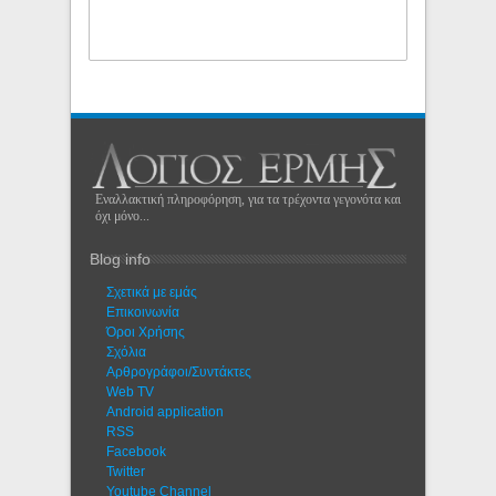
Εναλλακτική πληροφόρηση, για τα τρέχοντα γεγονότα και
όχι μόνο...
Blog info
Σχετικά με εμάς
Eπικοινωνία
Όροι Χρήσης
Σχόλια
Αρθρογράφοι/Συντάκτες
Web TV
Android application
RSS
Facebook
Twitter
Youtube Channel