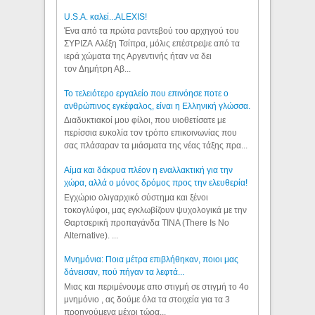
U.S.A. καλεί...ALEXIS!
Ένα από τα πρώτα ραντεβού του αρχηγού του
ΣΥΡΙΖΑ Αλέξη Τσίπρα, μόλις επέστρεψε από τα
ιερά χώματα της Αργεντινής ήταν να δει
τον Δημήτρη Αβ...
Το τελειότερο εργαλείο που επινόησε ποτε ο
ανθρώπινος εγκέφαλος, είναι η Ελληνική γλώσσα.
Διαδυκτιακοί μου φίλοι, που υιοθετίσατε με
περίσσια ευκολία τον τρόπο επικοινωνίας που
σας πλάσαραν τα μιάσματα της νέας τάξης πρα...
Αίμα και δάκρυα πλέον η εναλλακτική για την
χώρα, αλλά ο μόνος δρόμος προς την ελευθερία!
Εγχώριο ολιγαρχικό σύστημα και ξένοι
τοκογλύφοι, μας εγκλωβίζουν ψυχολογικά με την
Θαρτσερική προπαγάνδα TINA (There Is No
Alternative). ...
Μνημόνια: Ποια μέτρα επιβλήθηκαν, ποιοι μας
δάνεισαν, πού πήγαν τα λεφτά...
Μιας και περιμένουμε απο στιγμή σε στιγμή το 4ο
μνημόνιο , ας δούμε όλα τα στοιχεία για τα 3
προηγούμενα μέχρι τώρα...