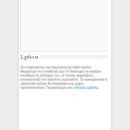
Σχόλια
Στο logiosermis.net δημοσιεύεται κάθε σχόλιο.
Θεωρούμε ότι ο καθένας έχει το δικαίωμα να εκφέρει
ελεύθερα τις απόψεις του, οι οποίες εκφράζουν
αποκλειστικά τον εκάστοτε σχολιαστή. Τα συκοφαντικά ή
υβριστικά σχόλια θα διαγράφονται χωρίς
προειδοποίηση. Περισσότερα στις
οδηγίες χρήσης
.