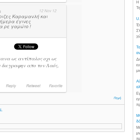
Η 
Τη
12 Nov 12
s
ριζες Καραμανλή και
U.
ήμερα έγινες
Έν
α ρε γαμώτο !
ΣΥ
χώ
Το
αν
ανα ως αντίπαλος οχι ως
Δι
υ διεγραφην απο τον Λαός,
ευ
μι
Αί
Reply
Retweet
Favorite
αλ
Εγ
Πηγή
εγ
πρ
μ.
Μν
δά
Μι
μν
πρ