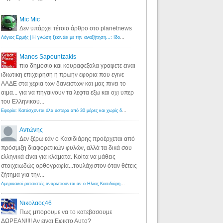
Mic Mic
Δεν υπάρχει τέτοιο άρθρο στο planetnews
Λόγιος Ερμής | Η γνώση ξεκινάει με την αναζήτηση...: Ιδού οι 18 που χρωστούν 11 δις ευρώ!
·
6 years ago
Manos Sapountzakis
πιο δημοσιο και κουραφεξαλα γραφετε ειναι
ιδιωτικη επιχειρηση η πρωην εφορια που εγινε
ΑΑΔΕ στα χερια των δανειστων και μας πινει το
αιμα... για να πηγαινουν τα λεφτα εξω και οχι υπερ
του Ελληνικου...
Εφορία: Κατάσχονται όλα ύστερα από 30 μέρες και χωρίς δικαστικές αποφάσεις - Λόγιος Ερμής
·
6 years ag
Αντώνης
Δεν ξέρω εάν ο Κασιδιάρης προέρχεται από
πρόσμιξη διαφορετικών φυλών, αλλά τα δικά σου
ελληνικά είναι για κλάματα. Κοίτα να μάθεις
στοιχειωδώς ορθογραφία...τουλάχιστον όταν θέτεις
ζήτημα για την...
Αμερικανοί ρατσιστές αναρωτιούνται αν ο Ηλίας Κασιδιάρης ανήκει στη λευκή φυλή... - Λόγιος Ερμής
·
7 yea
Νικολαος46
Πως μπορουμε να το κατεβασουμε
ΔΩΡΕΑΝ!!!! Αν ειναι Εφικτο Αυτο?