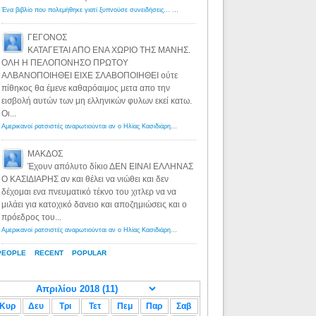
Ένα βιβλίο που πολεμήθηκε γιατί ξυπνούσε συνειδήσεις... - Λόγιος Ερμής | Η γνώση ξεκινάει με την αναζήτηση...
ΓΕΓΟΝΟΣ
ΚΑΤΑΓΕΤΑΙ ΑΠΟ ΕΝΑ ΧΩΡΙΟ ΤΗΣ ΜΑΝΗΣ.
ΟΛΗ Η ΠΕΛΟΠΟΝΗΣΟ ΠΡΩΤΟΥ
ΑΛΒΑΝΟΠΟΙΗΘΕΙ ΕΙΧΕ ΣΛΑΒΟΠΟΙΗΘΕΙ ούτε
πίθηκος θα έμενε καθαρόαιμος μετα απο την
εισβολή αυτών των μη ελληνικών φυλων εκεί κατω.
Οι...
Αμερικανοί ρατσιστές αναρωτιούνται αν ο Ηλίας Κασιδιάρης ανήκει στη λευκή φυλή... - Λόγιος Ερμής
·
8 yea
ΜΑΚΔΟΣ
Έχουν απόλυτο δίκιο ΔΕΝ ΕΙΝΑΙ ΕΛΛΗΝΑΣ
Ο ΚΑΣΙΔΙΑΡΗΣ αν και θέλει να νιώθει και δεν
δέχομαι ενα πνευματικό τέκνο του χιτλερ να να
μιλάει για κατοχικό δανειο και αποζημιώσεις και ο
πρόεδρος του...
Αμερικανοί ρατσιστές αναρωτιούνται αν ο Ηλίας Κασιδιάρης ανήκει στη λευκή φυλή... - Λόγιος Ερμής
·
8 yea
PEOPLE
RECENT
POPULAR
Κυρ
Δευ
Τρι
Τετ
Πεμ
Παρ
Σαβ