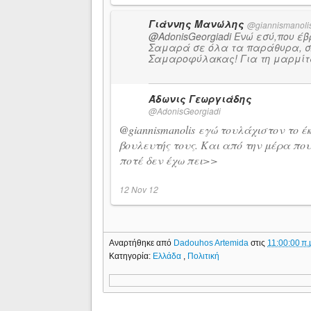
Γιάννης Μανώλης
@
giannismanoli
@
AdonisGeorgiadi
Ενώ εσύ,που έβ
Σαμαρά σε όλα τα παράθυρα, σ
Σαμαροφύλακας! Για τη μαρμίτ
Άδωνις Γεωργιάδης
@
AdonisGeorgiadi
@
giannismanolis
εγώ τουλάχιστον το έκ
βουλευτής τους. Και από την μέρα πο
ποτέ δεν έχω πει>>
12 Nov 12
Αναρτήθηκε από
Dadouhos Artemida
στις
11:00:00 π.
Κατηγορία:
Ελλάδα
,
Πολιτική