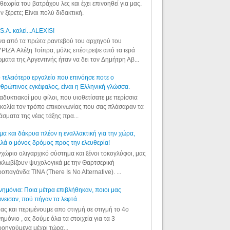
θεωρία του βατράχου λες και έχει επινοηθεί για μας.
ν ξέρετε; Είναι πολύ διδακτική.
S.A. καλεί...ALEXIS!
α από τα πρώτα ραντεβού του αρχηγού του
ΡΙΖΑ Αλέξη Τσίπρα, μόλις επέστρεψε από τα ιερά
ματα της Αργεντινής ήταν να δει τον Δημήτρη Αβ...
 τελειότερο εργαλείο που επινόησε ποτε ο
θρώπινος εγκέφαλος, είναι η Ελληνική γλώσσα.
αδυκτιακοί μου φίλοι, που υιοθετίσατε με περίσσια
κολία τον τρόπο επικοινωνίας που σας πλάσαραν τα
άσματα της νέας τάξης πρα...
μα και δάκρυα πλέον η εναλλακτική για την χώρα,
λά ο μόνος δρόμος προς την ελευθερία!
χώριο ολιγαρχικό σύστημα και ξένοι τοκογλύφοι, μας
κλωβίζουν ψυχολογικά με την Θαρτσερική
οπαγάνδα TINA (There Is No Alternative). ...
ημόνια: Ποια μέτρα επιβλήθηκαν, ποιοι μας
νεισαν, πού πήγαν τα λεφτά...
ας και περιμένουμε απο στιγμή σε στιγμή το 4ο
ημόνιο , ας δούμε όλα τα στοιχεία για τα 3
οηγούμενα μέχρι τώρα...