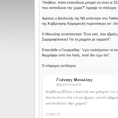
"Αλήθεια, πόσο επικίνδυνοι μπορεί να είναι οι 15
που ισοπεδώνει την χώρα?" έγραψε το στέλεχος
Αμέσως ο βουλευτής της ΝΔ απάντησε στο Twitte
της Κυβέρνησης Καραμανλή περισσότερο απ΄ όλη 
Ο Μανώλης ανταπάντησε "Ενώ εσύ, που έβριζες
Σαμαροφύλακας! Για τη μαρμίτα ρε γαμώτο!".
Επανήλθε ο Γεωργιάδης: "εγώ τουλάχιστον το έκ
διεγράφην από τον Λαός, ποτέ δεν έχω πει".
Ο επίμαχος αντίλογος:
Γιάννης Μανώλης
@
giannismanolis
Αλήθεια,Πόσο επικίνδυνοι μπορεί να ε
πιστεύουν ότι είναι ήρωες γιατί ψήφι
ισοπεδώνει την χώρα?
12 Nov 12