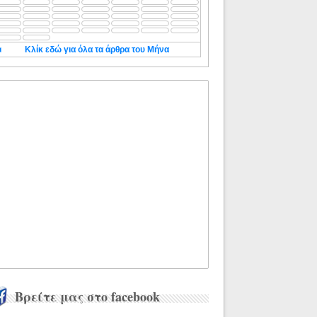
◄
Κλίκ εδώ για όλα τα άρθρα του Μήνα
Βρείτε μας στο facebook