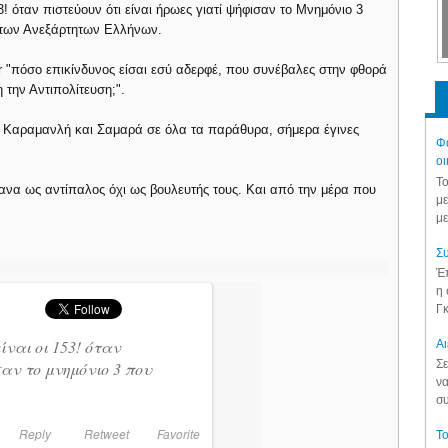
3! όταν πιστεύουν ότι είναι ήρωες γιατί ψήφισαν το Μνημόνιο 3
 των Ανεξάρτητων Ελλήνων.
r "πόσο επικίνδυνος είσαι εσύ αδερφέ, που συνέβαλες στην φθορά
την Αντιπολίτευση;".
 Καραμανλή και Σαμαρά σε όλα τα παράθυρα, σήμερα έγινες
Φά
οι
Το
ανα ως αντίπαλος όχι ως βουλευτής τους. Και από την μέρα που
με
με
Συ
Έπ
η 
Γκ
ίναι οι 153! όταν
Aι
Σε
σαν το μνημόνιο 3 που
να
συ
Reply
Retweet
Favorite
Το