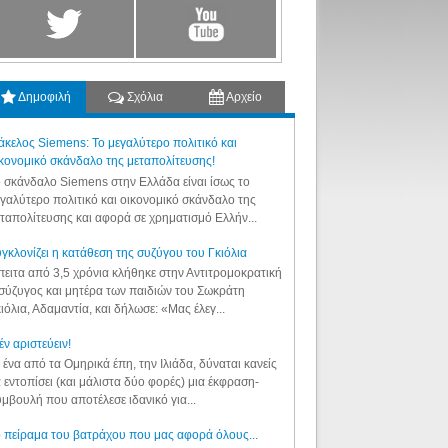
Δημοφιλή
Σχόλια
Αρχείο
κελος Siemens: Το μεγαλύτερο πολιτικό και
κονομικό σκάνδαλο της μεταπολίτευσης!
 σκάνδαλο Siemens στην Ελλάδα είναι ίσως το
γαλύτερο πολιτικό και οικονομικό σκάνδαλο της
ταπολίτευσης και αφορά σε χρηματισμό Ελλήν...
γκλονίζει η κατάθεση της συζύγου του Γκιόλια
ειτα από 3,5 χρόνια κλήθηκε στην Αντιτρομοκρατική
σύζυγος και μητέρα των παιδιών του Σωκράτη
ιόλια, Αδαμαντία, και δήλωσε: «Μας έλεγ...
έν αριστεύειν!
 ένα από τα Ομηρικά έπη, την Ιλιάδα, δύναται κανείς
 εντοπίσει (και μάλιστα δύο φορές) μια έκφραση-
μβουλή που αποτέλεσε ιδανικό για...
 πείραμα του βατράχου που μας αφορά όλους...