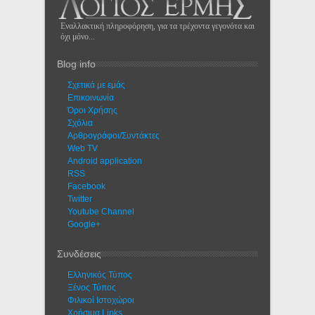
Εναλλακτική πληροφόρηση, για τα τρέχοντα γεγονότα και
όχι μόνο...
Blog info
Σχετικά με εμάς
Eπικοινωνία
Όροι Χρήσης
Σχόλια
Αρθρογράφοι/Συντάκτες
Web TV
Android application
RSS
Facebook
Twitter
Youtube Channel
Google+
Συνδέσεις
Ελληνικός Τύπος
Ξένος Τύπος
Φιλικοί Ιστοχώροι
Χρήσιμα Links