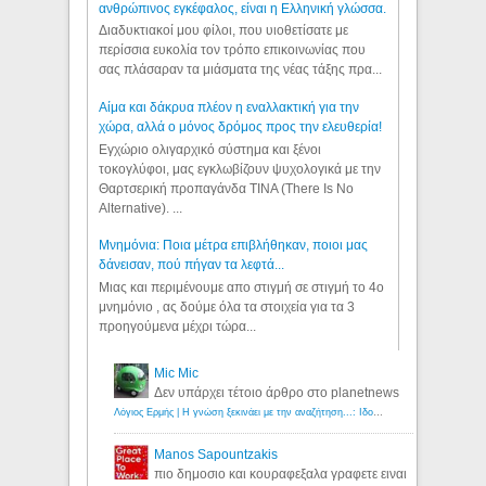
ανθρώπινος εγκέφαλος, είναι η Ελληνική γλώσσα.
Διαδυκτιακοί μου φίλοι, που υιοθετίσατε με
περίσσια ευκολία τον τρόπο επικοινωνίας που
σας πλάσαραν τα μιάσματα της νέας τάξης πρα...
Αίμα και δάκρυα πλέον η εναλλακτική για την
χώρα, αλλά ο μόνος δρόμος προς την ελευθερία!
Εγχώριο ολιγαρχικό σύστημα και ξένοι
τοκογλύφοι, μας εγκλωβίζουν ψυχολογικά με την
Θαρτσερική προπαγάνδα TINA (There Is No
Alternative). ...
Μνημόνια: Ποια μέτρα επιβλήθηκαν, ποιοι μας
δάνεισαν, πού πήγαν τα λεφτά...
Μιας και περιμένουμε απο στιγμή σε στιγμή το 4ο
μνημόνιο , ας δούμε όλα τα στοιχεία για τα 3
προηγούμενα μέχρι τώρα...
Mic Mic
Δεν υπάρχει τέτοιο άρθρο στο planetnews
Λόγιος Ερμής | Η γνώση ξεκινάει με την αναζήτηση...: Ιδού οι 18 που χρωστούν 11 δις ευρώ!
Manos Sapountzakis
πιο δημοσιο και κουραφεξαλα γραφετε ειναι