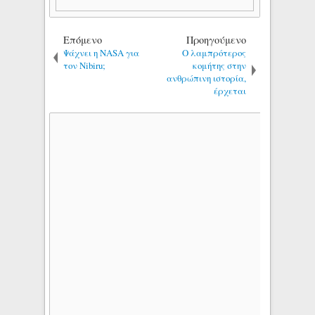
Επόμενο
Προηγούμενο
Ψάχνει η NASA για
Ο λαμπρότερος
τον Nibiru;
κομήτης στην
ανθρώπινη ιστορία,
έρχεται