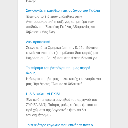
Ελλήν...
Συγκλονίζει η κατάθεση της συζύγου του Γκιόλια
Έπειτα από 3,5 χρόνια κλήθηκε στην
Αντιτρομοκρατική η σύζυγος και μητέρα των
παιδιών του Σωκράτη Γκιόλια, Αδαμαντία, και
δήλωσε: «Μας έλεγ...
Aιέν αριστεύειν!
Σε ένα από τα Ομηρικά έπη, την Ιλιάδα, δύναται
κανείς να εντοπίσει (και μάλιστα δύο φορές) μια
έκφραση-συμβουλή που αποτέλεσε ιδανικό για...
Το πείραμα του βατράχου που μας αφορά
όλους...
Η θεωρία του βατράχου λες και έχει επινοηθεί για
μας. Την ξέρετε; Είναι πολύ διδακτική.
U.S.A. καλεί...ALEXIS!
Ένα από τα πρώτα ραντεβού του αρχηγού του
ΣΥΡΙΖΑ Αλέξη Τσίπρα, μόλις επέστρεψε από τα
ιερά χώματα της Αργεντινής ήταν να δει
τον Δημήτρη Αβ...
Το τελειότερο εργαλείο που επινόησε ποτε ο