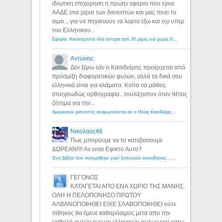
ιδιωτικη επιχειρηση η πρωην εφορια που εγινε
ΑΑΔΕ στα χερια των δανειστων και μας πινει το
αιμα... για να πηγαινουν τα λεφτα εξω και οχι υπερ
του Ελληνικου...
Εφορία: Κατάσχονται όλα ύστερα από 30 μέρες και χωρίς δικαστικές αποφάσεις - Λόγιος Ερμής
Αντώνης
Δεν ξέρω εάν ο Κασιδιάρης προέρχεται από
πρόσμιξη διαφορετικών φυλών, αλλά τα δικά σου
ελληνικά είναι για κλάματα. Κοίτα να μάθεις
στοιχειωδώς ορθογραφία...τουλάχιστον όταν θέτεις
ζήτημα για την...
Αμερικανοί ρατσιστές αναρωτιούνται αν ο Ηλίας Κασιδιάρης ανήκει στη λευκή φυλή... - Λόγιος Ερμής
Νικολαος46
Πως μπορουμε να το κατεβασουμε
ΔΩΡΕΑΝ!!!! Αν ειναι Εφικτο Αυτο?
Ένα βιβλίο που πολεμήθηκε γιατί ξυπνούσε συνειδήσεις... - Λόγιος Ερμής | Η γνώση ξεκινάει με την αναζήτηση...
ΓΕΓΟΝΟΣ
ΚΑΤΑΓΕΤΑΙ ΑΠΟ ΕΝΑ ΧΩΡΙΟ ΤΗΣ ΜΑΝΗΣ.
ΟΛΗ Η ΠΕΛΟΠΟΝΗΣΟ ΠΡΩΤΟΥ
ΑΛΒΑΝΟΠΟΙΗΘΕΙ ΕΙΧΕ ΣΛΑΒΟΠΟΙΗΘΕΙ ούτε
πίθηκος θα έμενε καθαρόαιμος μετα απο την