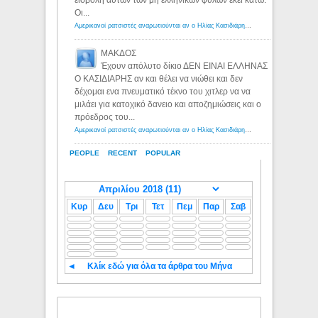
εισβολή αυτών των μη ελληνικών φυλων εκεί κατω.
Οι...
Αμερικανοί ρατσιστές αναρωτιούνται αν ο Ηλίας Κασιδιάρης ανήκει στη λευκή φυλή... - Λόγιος Ερμής
ΜΑΚΔΟΣ
Έχουν απόλυτο δίκιο ΔΕΝ ΕΙΝΑΙ ΕΛΛΗΝΑΣ
Ο ΚΑΣΙΔΙΑΡΗΣ αν και θέλει να νιώθει και δεν
δέχομαι ενα πνευματικό τέκνο του χιτλερ να να
μιλάει για κατοχικό δανειο και αποζημιώσεις και ο
πρόεδρος του...
Αμερικανοί ρατσιστές αναρωτιούνται αν ο Ηλίας Κασιδιάρης ανήκει στη λευκή φυλή... - Λόγιος Ερμής
PEOPLE
RECENT
POPULAR
Κυρ
Δευ
Τρι
Τετ
Πεμ
Παρ
Σαβ
◄
Κλίκ εδώ για όλα τα άρθρα του Μήνα