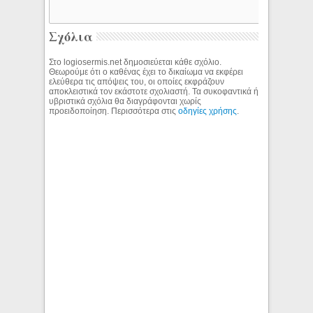
Σχόλια
Στο logiosermis.net δημοσιεύεται κάθε σχόλιο.
Θεωρούμε ότι ο καθένας έχει το δικαίωμα να εκφέρει
ελεύθερα τις απόψεις του, οι οποίες εκφράζουν
αποκλειστικά τον εκάστοτε σχολιαστή. Τα συκοφαντικά ή
υβριστικά σχόλια θα διαγράφονται χωρίς
προειδοποίηση. Περισσότερα στις
οδηγίες χρήσης
.