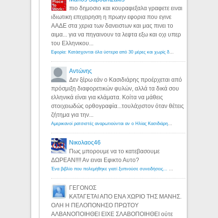
πιο δημοσιο και κουραφεξαλα γραφετε ειναι
ιδιωτικη επιχειρηση η πρωην εφορια που εγινε
ΑΑΔΕ στα χερια των δανειστων και μας πινει το
αιμα... για να πηγαινουν τα λεφτα εξω και οχι υπερ
του Ελληνικου...
Εφορία: Κατάσχονται όλα ύστερα από 30 μέρες και χωρίς δικαστικές αποφάσεις - Λόγιος Ερμής
Αντώνης
Δεν ξέρω εάν ο Κασιδιάρης προέρχεται από
πρόσμιξη διαφορετικών φυλών, αλλά τα δικά σου
ελληνικά είναι για κλάματα. Κοίτα να μάθεις
στοιχειωδώς ορθογραφία...τουλάχιστον όταν θέτεις
ζήτημα για την...
Αμερικανοί ρατσιστές αναρωτιούνται αν ο Ηλίας Κασιδιάρης ανήκει στη λευκή φυλή... - Λόγιος Ερμής
Νικολαος46
Πως μπορουμε να το κατεβασουμε
ΔΩΡΕΑΝ!!!! Αν ειναι Εφικτο Αυτο?
Ένα βιβλίο που πολεμήθηκε γιατί ξυπνούσε συνειδήσεις... - Λόγιος Ερμής | Η γνώση ξεκινάει με την αναζήτηση...
ΓΕΓΟΝΟΣ
ΚΑΤΑΓΕΤΑΙ ΑΠΟ ΕΝΑ ΧΩΡΙΟ ΤΗΣ ΜΑΝΗΣ.
ΟΛΗ Η ΠΕΛΟΠΟΝΗΣΟ ΠΡΩΤΟΥ
ΑΛΒΑΝΟΠΟΙΗΘΕΙ ΕΙΧΕ ΣΛΑΒΟΠΟΙΗΘΕΙ ούτε