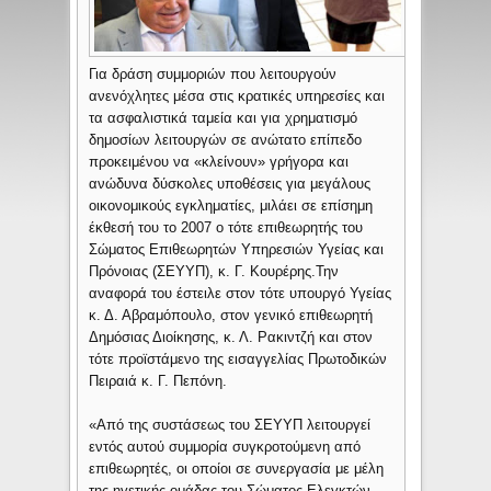
Για δράση συμμοριών που λειτουργούν
ανενόχλητες μέσα στις κρατικές υπηρεσίες και
τα ασφαλιστικά ταμεία και για χρηματισμό
δημοσίων λειτουργών σε ανώτατο επίπεδο
προκειμένου να «κλείνουν» γρήγορα και
ανώδυνα δύσκολες υποθέσεις για μεγάλους
οικονομικούς εγκληματίες, μιλάει σε επίσημη
έκθεσή του το 2007 ο τότε επιθεωρητής του
Σώματος Επιθεωρητών Υπηρεσιών Υγείας και
Πρόνοιας (ΣΕΥΥΠ), κ. Γ. Κουρέρης.
Την
αναφορά του έστειλε στον τότε υπουργό Υγείας
κ. Δ. Αβραμόπουλο, στον γενικό επιθεωρητή
Δημόσιας Διοίκησης, κ. Λ. Ρακιντζή και στον
τότε προϊστάμενο της εισαγγελίας Πρωτοδικών
Πειραιά κ. Γ. Πεπόνη.
«Από της συστάσεως του ΣΕΥΥΠ λειτουργεί
εντός αυτού συμμορία συγκροτούμενη από
επιθεωρητές, οι οποίοι σε συνεργασία με μέλη
της ηγετικής ομάδας του Σώματος Ελεγκτών,