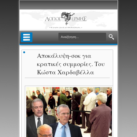
Αποκάλυψη-σοκ για
κρατικές συμμορίες. Του
Κώστα Χαρδαβέλλα