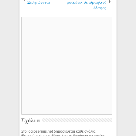
Ξεσηκώνεται
ρουκέτες σε ισραηλινό
έδαφος
Σχόλια
Στο logiosermis.net δημοσιεύεται κάθε σχόλιο.
Θεωρούμε ότι ο καθένας έχει το δικαίωμα να εκφέρει