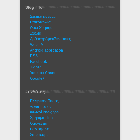
Blog info
Σχετικά με εμάς
Eπικοινωνία
Όροι Χρήσης
Σχόλια
Αρθρογράφοι/Συντάκτες
Web TV
Android application
RSS
Facebook
Twitter
Youtube Channel
Google+
Συνδέσεις
Ελληνικός Τύπος
Ξένος Τύπος
Φιλικοί Ιστοχώροι
Χρήσιμα Links
Ομογένεια
Ραδιόφωνο
Στηρίζουμε