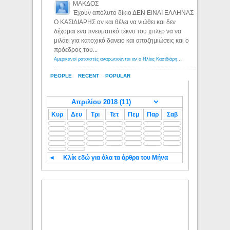
ΜΑΚΔΟΣ
Έχουν απόλυτο δίκιο ΔΕΝ ΕΙΝΑΙ ΕΛΛΗΝΑΣ
Ο ΚΑΣΙΔΙΑΡΗΣ αν και θέλει να νιώθει και δεν
δέχομαι ενα πνευματικό τέκνο του χιτλερ να να
μιλάει για κατοχικό δανειο και αποζημιώσεις και ο
πρόεδρος του...
Αμερικανοί ρατσιστές αναρωτιούνται αν ο Ηλίας Κασιδιάρης ανήκει στη λευκή φυλή... - Λόγιος Ερμής
PEOPLE
RECENT
POPULAR
Κυρ
Δευ
Τρι
Τετ
Πεμ
Παρ
Σαβ
◄
Κλίκ εδώ για όλα τα άρθρα του Μήνα