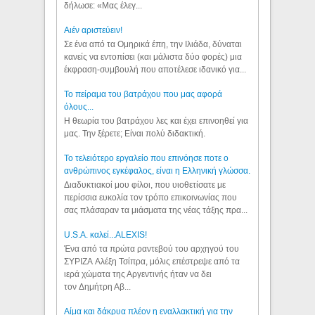
δήλωσε: «Μας έλεγ...
Aιέν αριστεύειν!
Σε ένα από τα Ομηρικά έπη, την Ιλιάδα, δύναται
κανείς να εντοπίσει (και μάλιστα δύο φορές) μια
έκφραση-συμβουλή που αποτέλεσε ιδανικό για...
Το πείραμα του βατράχου που μας αφορά
όλους...
Η θεωρία του βατράχου λες και έχει επινοηθεί για
μας. Την ξέρετε; Είναι πολύ διδακτική.
Το τελειότερο εργαλείο που επινόησε ποτε ο
ανθρώπινος εγκέφαλος, είναι η Ελληνική γλώσσα.
Διαδυκτιακοί μου φίλοι, που υιοθετίσατε με
περίσσια ευκολία τον τρόπο επικοινωνίας που
σας πλάσαραν τα μιάσματα της νέας τάξης πρα...
U.S.A. καλεί...ALEXIS!
Ένα από τα πρώτα ραντεβού του αρχηγού του
ΣΥΡΙΖΑ Αλέξη Τσίπρα, μόλις επέστρεψε από τα
ιερά χώματα της Αργεντινής ήταν να δει
τον Δημήτρη Αβ...
Αίμα και δάκρυα πλέον η εναλλακτική για την