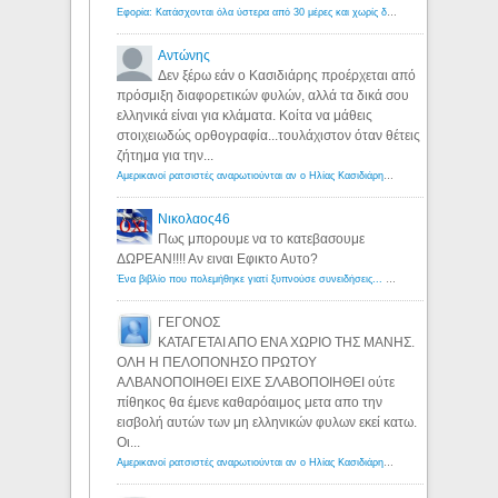
Εφορία: Κατάσχονται όλα ύστερα από 30 μέρες και χωρίς δικαστικές αποφάσεις - Λόγιος Ερμής
Αντώνης
Δεν ξέρω εάν ο Κασιδιάρης προέρχεται από
πρόσμιξη διαφορετικών φυλών, αλλά τα δικά σου
ελληνικά είναι για κλάματα. Κοίτα να μάθεις
στοιχειωδώς ορθογραφία...τουλάχιστον όταν θέτεις
ζήτημα για την...
Αμερικανοί ρατσιστές αναρωτιούνται αν ο Ηλίας Κασιδιάρης ανήκει στη λευκή φυλή... - Λόγιος Ερμής
Νικολαος46
Πως μπορουμε να το κατεβασουμε
ΔΩΡΕΑΝ!!!! Αν ειναι Εφικτο Αυτο?
Ένα βιβλίο που πολεμήθηκε γιατί ξυπνούσε συνειδήσεις... - Λόγιος Ερμής | Η γνώση ξεκινάει με την αναζήτηση...
ΓΕΓΟΝΟΣ
ΚΑΤΑΓΕΤΑΙ ΑΠΟ ΕΝΑ ΧΩΡΙΟ ΤΗΣ ΜΑΝΗΣ.
ΟΛΗ Η ΠΕΛΟΠΟΝΗΣΟ ΠΡΩΤΟΥ
ΑΛΒΑΝΟΠΟΙΗΘΕΙ ΕΙΧΕ ΣΛΑΒΟΠΟΙΗΘΕΙ ούτε
πίθηκος θα έμενε καθαρόαιμος μετα απο την
εισβολή αυτών των μη ελληνικών φυλων εκεί κατω.
Οι...
Αμερικανοί ρατσιστές αναρωτιούνται αν ο Ηλίας Κασιδιάρης ανήκει στη λευκή φυλή... - Λόγιος Ερμής