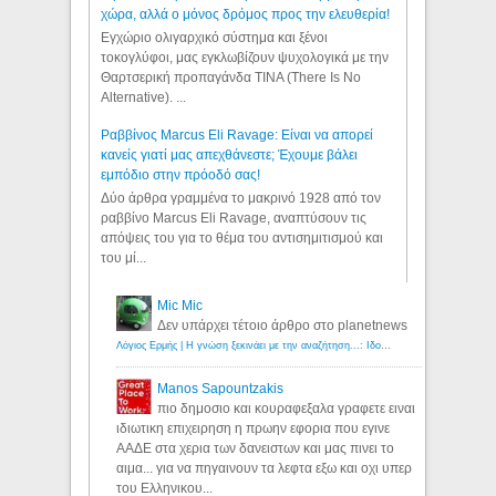
χώρα, αλλά ο μόνος δρόμος προς την ελευθερία!
Εγχώριο ολιγαρχικό σύστημα και ξένοι
τοκογλύφοι, μας εγκλωβίζουν ψυχολογικά με την
Θαρτσερική προπαγάνδα TINA (There Is No
Alternative). ...
Ραββίνος Marcus Eli Ravage: Είναι να απορεί
κανείς γιατί μας απεχθάνεστε; Έχουμε βάλει
εμπόδιο στην πρόοδό σας!
Δύο άρθρα γραμμένα το μακρινό 1928 από τον
ραββίνο Marcus Eli Ravage, αναπτύσουν τις
απόψεις του για το θέμα του αντισημιτισμού και
του μί...
Mic Mic
Δεν υπάρχει τέτοιο άρθρο στο planetnews
Λόγιος Ερμής | Η γνώση ξεκινάει με την αναζήτηση...: Ιδού οι 18 που χρωστούν 11 δις ευρώ!
Manos Sapountzakis
πιο δημοσιο και κουραφεξαλα γραφετε ειναι
ιδιωτικη επιχειρηση η πρωην εφορια που εγινε
ΑΑΔΕ στα χερια των δανειστων και μας πινει το
αιμα... για να πηγαινουν τα λεφτα εξω και οχι υπερ
του Ελληνικου...