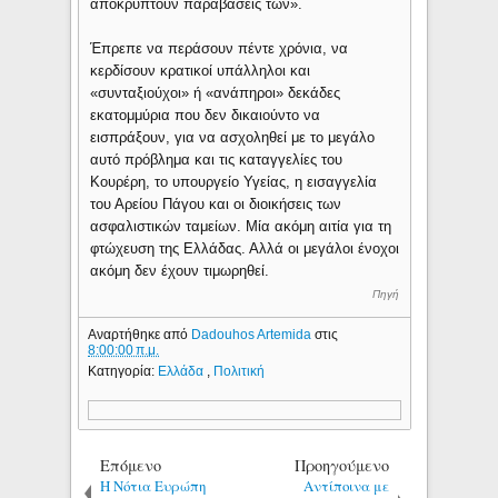
αποκρύπτουν παραβάσεις των».
Έπρεπε να περάσουν πέντε χρόνια, να
κερδίσουν κρατικοί υπάλληλοι και
«συνταξιούχοι» ή «ανάπηροι» δεκάδες
εκατομμύρια που δεν δικαιούντο να
εισπράξουν, για να ασχοληθεί με το μεγάλο
αυτό πρόβλημα και τις καταγγελίες του
Κουρέρη, το υπουργείο Υγείας, η εισαγγελία
του Αρείου Πάγου και οι διοικήσεις των
ασφαλιστικών ταμείων. Μία ακόμη αιτία για τη
φτώχευση της Ελλάδας. Αλλά οι μεγάλοι ένοχοι
ακόμη δεν έχουν τιμωρηθεί.
Πηγή
Αναρτήθηκε από
Dadouhos Artemida
στις
8:00:00 π.μ.
Κατηγορία:
Ελλάδα
,
Πολιτική
Επόμενο
Προηγούμενο
Η Νότια Ευρώπη
Αντίποινα με